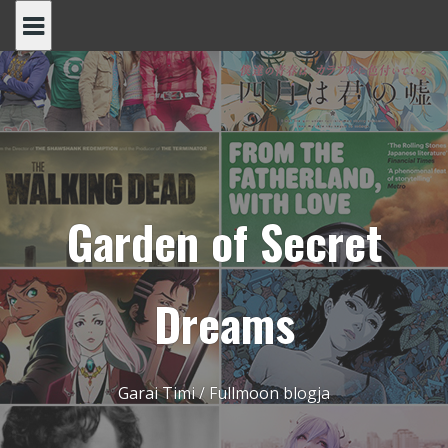
Skip
to
content
Garden of Secret
Dreams
Garai Timi / Fullmoon blogja