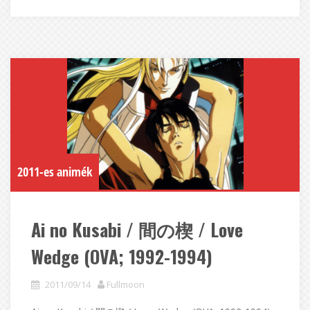
2011-es animék
Ai no Kusabi / 間の楔 / Love
Wedge (OVA; 1992-1994)
2011/09/14
Fullmoon