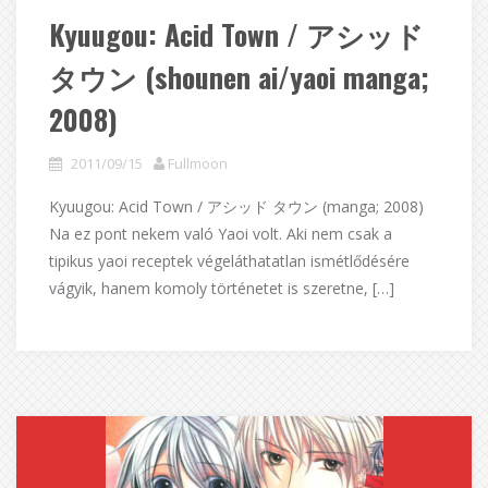
Kyuugou: Acid Town / アシッド
タウン (shounen ai/yaoi manga;
2008)
2011/09/15
Fullmoon
Kyuugou: Acid Town / アシッド タウン (manga; 2008)
Na ez pont nekem való Yaoi volt. Aki nem csak a
tipikus yaoi receptek végeláthatatlan ismétlődésére
vágyik, hanem komoly történetet is szeretne, […]