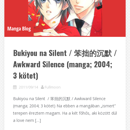
Manga Blog
Bukiyou na Silent / 笨拙的沉默 /
Awkward Silence (manga; 2004;
3 kötet)
2011/09/14
Fullmoon
Bukiyou na Silent / 笨拙的沉默 / Awkward Silence
(manga; 2004; 3 kötet) Na ebben a mangában „ismert”
terepen éreztem magam. Ha a két főhős, aki között dúl
a love nem […]