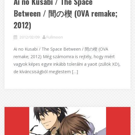
Ai no Kusabi / The Space
Between / 間の楔 (OVA remake;
2012)
2012/02/09
Fullmoon
Ai no Kusabi / The Space Between / 間の楔 (OVA
remake; 2012) Még számomra is rejtély, hogy miért
vagyok képes egyre inkább tolerálni a yaoit (züllök XD),
de kíváncsiságból meglestem […]