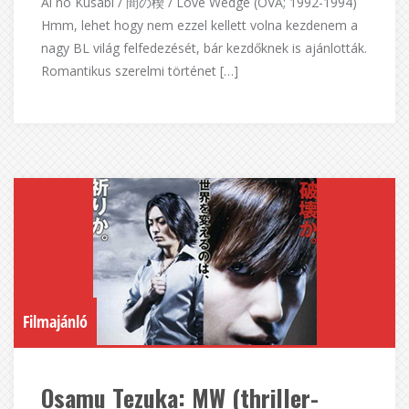
Ai no Kusabi / 間の楔 / Love Wedge (OVA; 1992-1994)
Hmm, lehet hogy nem ezzel kellett volna kezdenem a
nagy BL világ felfedezését, bár kezdőknek is ajánlották.
Romantikus szerelmi történet […]
Filmajánló
Osamu Tezuka: MW (thriller-