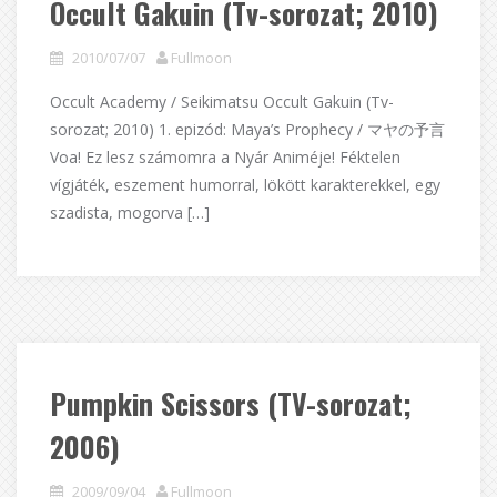
Occult Gakuin (Tv-sorozat; 2010)
2010/07/07
Fullmoon
Occult Academy / Seikimatsu Occult Gakuin (Tv-
sorozat; 2010) 1. epizód: Maya’s Prophecy / マヤの予言
Voa! Ez lesz számomra a Nyár Animéje! Féktelen
vígjáték, eszement humorral, lökött karakterekkel, egy
szadista, mogorva […]
Pumpkin Scissors (TV-sorozat;
2006)
2009/09/04
Fullmoon