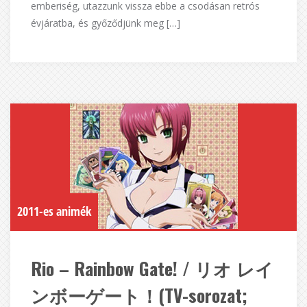
emberiség, utazzunk vissza ebbe a csodásan retrós
évjáratba, és győződjünk meg […]
2011-es animék
Rio – Rainbow Gate! / リオ レイ
ンボーゲート！(TV-sorozat;