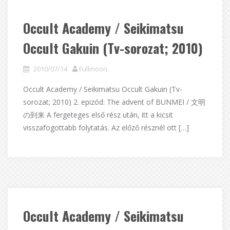
Occult Academy / Seikimatsu
Occult Gakuin (Tv-sorozat; 2010)
2010/07/14
Fullmoon
Occult Academy / Seikimatsu Occult Gakuin (Tv-
sorozat; 2010) 2. epizód: The advent of BUNMEI / 文明
の到来 A fergeteges első rész után, itt a kicsit
visszafogottabb folytatás. Az előző résznél ott […]
Occult Academy / Seikimatsu