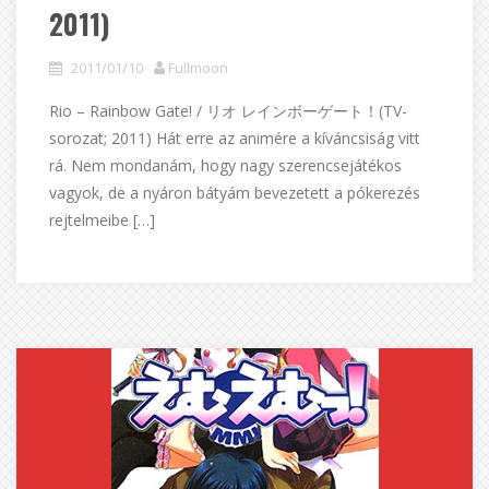
2011)
2011/01/10
Fullmoon
Rio – Rainbow Gate! / リオ レインボーゲート！(TV-
sorozat; 2011) Hát erre az animére a kíváncsiság vitt
rá. Nem mondanám, hogy nagy szerencsejátékos
vagyok, de a nyáron bátyám bevezetett a pókerezés
rejtelmeibe […]