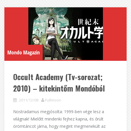
Mondo Magazin
Occult Academy (Tv-sorozat;
2010) – kitekintőm Mondóból
2011/12/08
Fullmoon
Nostradamus megjósolta: 1999-ben vége lesz a
világnak! Mielőtt mindenki fejhez kapna, és őrült
örömtáncot járna, hogy megint megmenekült az