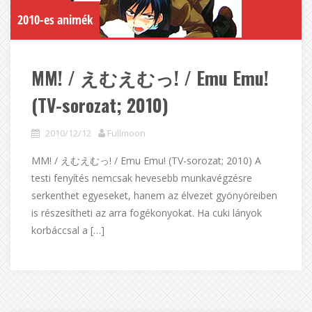
2010-es animék
MM! / えむえむっ! / Emu Emu!
(TV-sorozat; 2010)
2010/12/12
Fullmoon
MM! / えむえむっ! / Emu Emu! (TV-sorozat; 2010) A
testi fenyítés nemcsak hevesebb munkavégzésre
serkenthet egyeseket, hanem az élvezet gyönyöreiben
is részesítheti az arra fogékonyokat. Ha cuki lányok
korbáccsal a […]