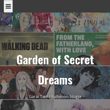
Skip
to
content
Garden of Secret
Dreams
Garai Timi / Fullmoon blogja