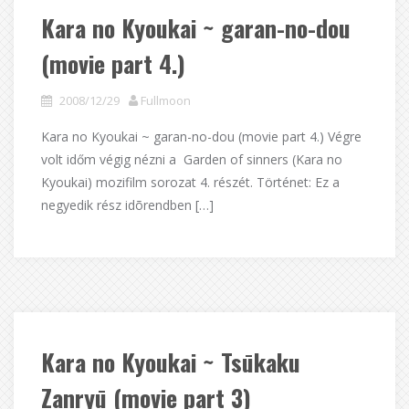
Kara no Kyoukai ~ garan-no-dou
(movie part 4.)
2008/12/29
Fullmoon
Kara no Kyoukai ~ garan-no-dou (movie part 4.) Végre
volt időm végig nézni a Garden of sinners (Kara no
Kyoukai) mozifilm sorozat 4. részét. Történet: Ez a
negyedik rész idõrendben […]
Kara no Kyoukai ~ Tsūkaku
Zanryū (movie part 3)