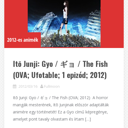
2012-es animék
Itō Junji: Gyo / ギョ / The Fish
(OVA; Ufotable; 1 epizód; 2012)
2012/03/16
Fullmoon
Itō Junji: Gyo / ギョ / The Fish (OVA; 2012) A horror
mangák mesterének, Itō Junjinak először adaptálták
animére egy történetét! Ez a Gyo című képregénye,
amelyet pont tavaly olvastam és írtam […]