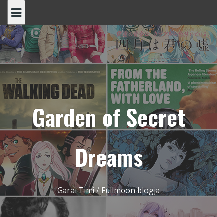
Skip
to
content
Garden of Secret
Dreams
Garai Timi / Fullmoon blogja