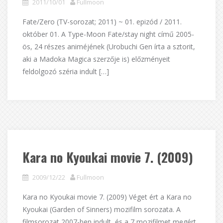
2011/10/01
Fullmoon
Fate/Zero (TV-sorozat; 2011) ~ 01. epizód / 2011.
október 01. A Type-Moon Fate/stay night című 2005-
ös, 24 részes animéjének (Urobuchi Gen írta a sztorit,
aki a Madoka Magica szerzője is) előzményeit
feldolgozó széria indult […]
Kara no Kyoukai movie 7. (2009)
2009/12/22
Fullmoon
Kara no Kyoukai movie 7. (2009) Véget ért a Kara no
Kyoukai (Garden of Sinners) mozifilm sorozata. A
filmsorozat 2007-ben indult, és a 7 mozifilmet megért