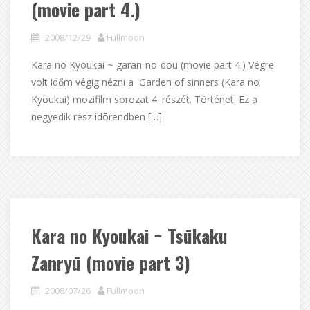
(movie part 4.)
2008/12/29
Fullmoon
Kara no Kyoukai ~ garan-no-dou (movie part 4.) Végre
volt időm végig nézni a Garden of sinners (Kara no
Kyoukai) mozifilm sorozat 4. részét. Történet: Ez a
negyedik rész idõrendben […]
Kara no Kyoukai ~ Tsūkaku
Zanryū (movie part 3)
2008/07/26
Fullmoon