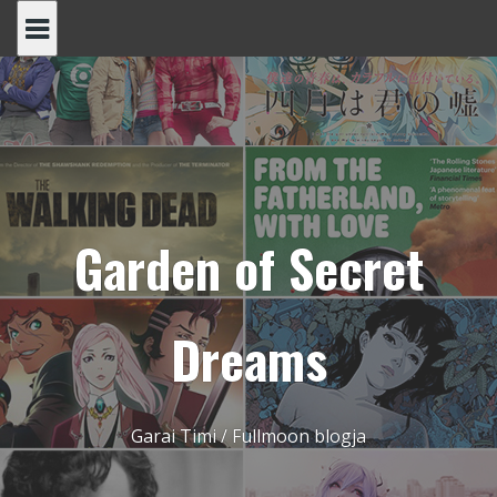
Skip
to
content
Garden of Secret
Dreams
Garai Timi / Fullmoon blogja