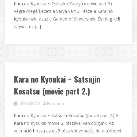
Kara no Kyoukai ~ Tsūkaku Zanryū (movie part 3)
Végre megérkezett a várva várt 3. része a Kara no
Kyoukainak, azaz a Garden of Sinnersnek. És meg kell
hagyni, ez […]
Kara no Kyoukai ~ Satsujin
Kosatsu (movie part 2.)
2008/06/27
Fullmoon
Kara no Kyoukai ~ Satsujin Kosatsu (movie part 2.) A
Kara no Kyoukai movie 2. részével van dolgunk. Az
animáció hozza az elsõ rész színvonalát, de a történet