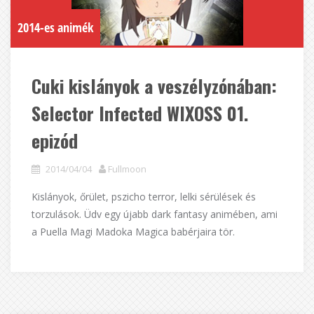
2014-es animék
Cuki kislányok a veszélyzónában:
Selector Infected WIXOSS 01.
epizód
2014/04/04
Fullmoon
Kislányok, őrület, pszicho terror, lelki sérülések és
torzulások. Üdv egy újabb dark fantasy animében, ami
a Puella Magi Madoka Magica babérjaira tör.