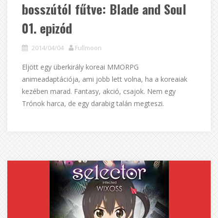
bosszútól fűtve: Blade and Soul
01. epizód
2014/04/04
Fullmoon
Eljött egy überkirály koreai MMORPG
animeadaptációja, ami jobb lett volna, ha a koreaiak
kezében marad. Fantasy, akció, csajok. Nem egy
Trónok harca, de egy darabig talán megteszi.