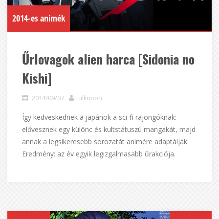
2014-es animék
Űrlovagok alien harca [Sidonia no
Kishi]
2014/09/07
Fullmoon
Így kedveskednek a japánok a sci-fi rajongóknak:
elővesznek egy különc és kultstátuszú mangakát, majd
annak a legsikeresebb sorozatát animére adaptálják.
Eredmény: az év egyik legizgalmasabb űrakciója.