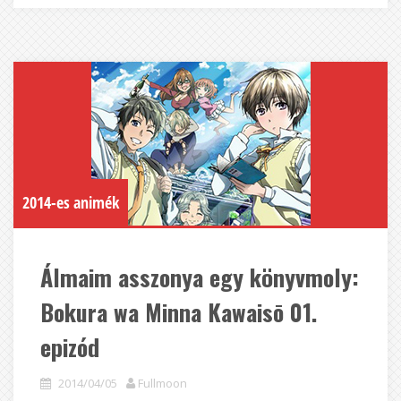
2014-es animék
Álmaim asszonya egy könyvmoly:
Bokura wa Minna Kawaisō 01.
epizód
2014/04/05
Fullmoon