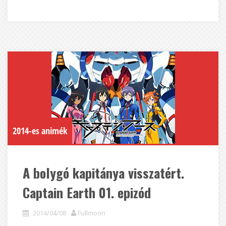
2014-es animék
A bolygó kapitánya visszatért.
Captain Earth 01. epizód
2014/04/08
Fullmoon