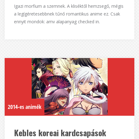
Igazi morfium a szemnek. A kliséktől hemzsegő, mégis
a legígéretesebbnek tűnő romantikus anime ez. Csak
ennyit mondok: amv alapanyag checked in.
2014-es animék
Kebles koreai kardcsapások