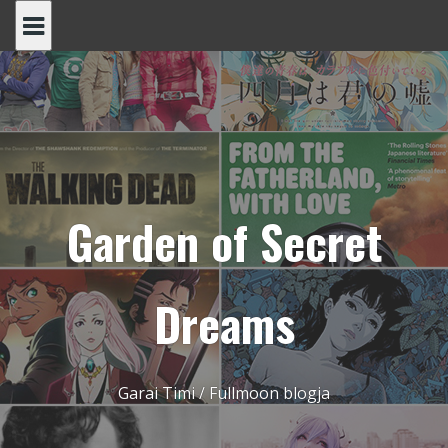
Skip
to
content
Garden of Secret
Dreams
Garai Timi / Fullmoon blogja