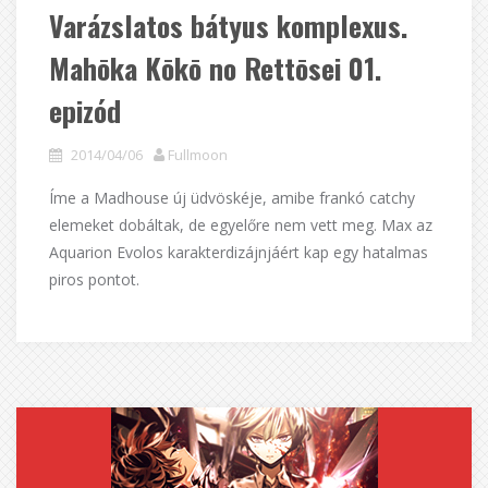
Varázslatos bátyus komplexus.
Mahōka Kōkō no Rettōsei 01.
epizód
2014/04/06
Fullmoon
Íme a Madhouse új üdvöskéje, amibe frankó catchy
elemeket dobáltak, de egyelőre nem vett meg. Max az
Aquarion Evolos karakterdizájnjáért kap egy hatalmas
piros pontot.