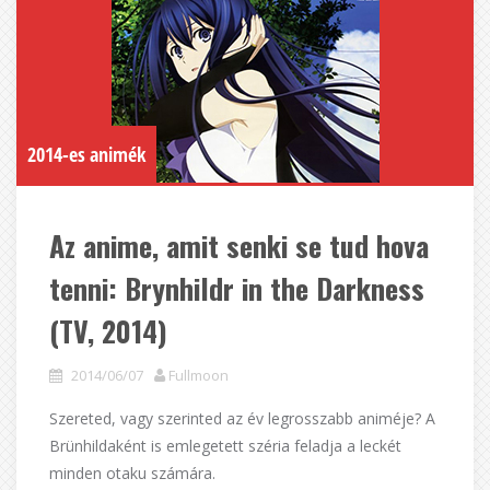
2014-es animék
Az anime, amit senki se tud hova
tenni: Brynhildr in the Darkness
(TV, 2014)
2014/06/07
Fullmoon
Szereted, vagy szerinted az év legrosszabb animéje? A
Brünhildaként is emlegetett széria feladja a leckét
minden otaku számára.