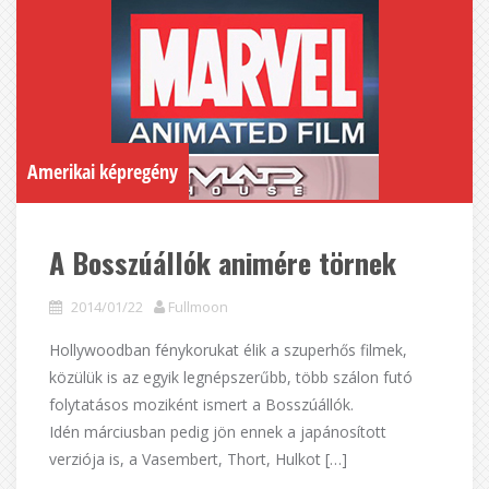
Amerikai képregény
A Bosszúállók animére törnek
2014/01/22
Fullmoon
Hollywoodban fénykorukat élik a szuperhős filmek,
közülük is az egyik legnépszerűbb, több szálon futó
folytatásos moziként ismert a Bosszúállók.
Idén márciusban pedig jön ennek a japánosított
verziója is, a Vasembert, Thort, Hulkot […]