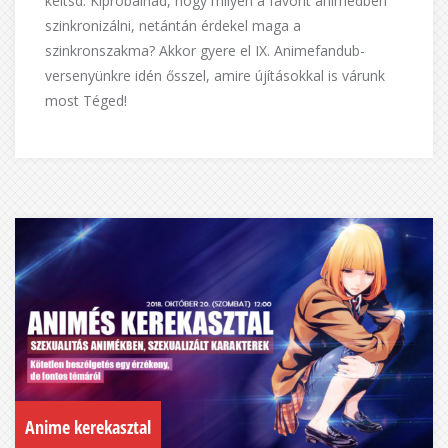
keltsd. Kipróbálnád, hogy milyen a favorit animédben
szinkronizálni, netántán érdekel maga a
szinkronszakma? Akkor gyere el IX. Animefandub-
versenyünkre idén ősszel, amire újításokkal is várunk
most Téged!
Anime kerekasztal