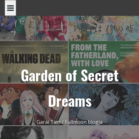
Skip
to
content
Garden of Secret
Dreams
Garai Timi / Fullmoon blogja