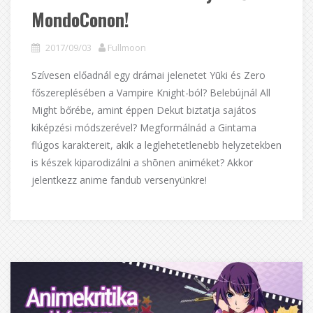
MondoConon!
2017/09/03
Fullmoon
Szívesen előadnál egy drámai jelenetet Yūki és Zero
főszereplésében a Vampire Knight-ból? Belebújnál All
Might bőrébe, amint éppen Dekut biztatja sajátos
kiképzési módszerével? Megformálnád a Gintama
flúgos karaktereit, akik a leglehetetlenebb helyzetekben
is készek kiparodizálni a shōnen animéket? Akkor
jelentkezz anime fandub versenyünkre!