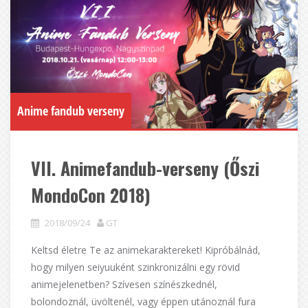
Anime fandub verseny
VII. Animefandub-verseny (Őszi
MondoCon 2018)
2018/09/24
GT
Keltsd életre Te az animekaraktereket! Kipróbálnád,
hogy milyen seiyuuként szinkronizálni egy rövid
animejelenetben? Szívesen színészkednél,
bolondoznál, üvöltenél, vagy éppen utánoznál fura