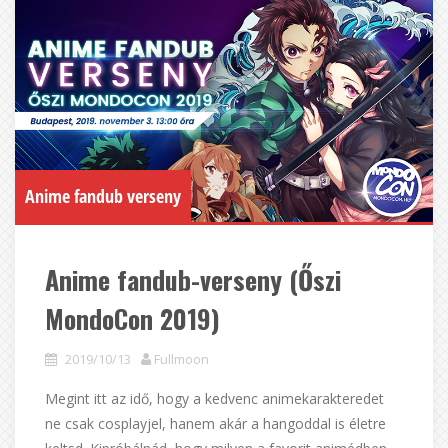
Anime fandub verseny
Anime fandub-verseny (Őszi
MondoCon 2019)
2019/10/13
Fullmoon
Megint itt az idő, hogy a kedvenc animekarakteredet
ne csak cosplayjel, hanem akár a hangoddal is életre