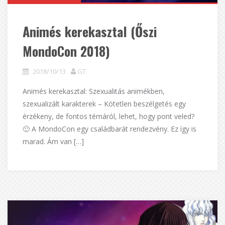
Animés kerekasztal (Őszi
MondoCon 2018)
2018/10/13
GT
Animés kerekasztal: Szexualitás animékben,
szexualizált karakterek – Kötetlen beszélgetés egy
érzékeny, de fontos témáról, lehet, hogy pont veled?
🙂 A MondoCon egy családbarát rendezvény. Ez így is
marad. Ám van […]