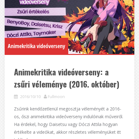
Animekritika videóverseny
Animekritika videóverseny: a
zsűri véleménye (2016. október)
2016/10/10
Fullmoon
Zsűrink kendőzetlenül megosztja véleményét a 2016-
os, őszi animekritika videóverseny indulóinak műveiről.
Ha érdekel, hogy Daisetsu vagy Dóczi Attila hogyan
értékelte a videókat, akkor részletes véleményüket itt