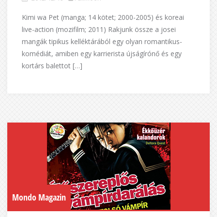
Kimi wa Pet (manga; 14 kötet; 2000-2005) és koreai
live-action (mozifilm; 2011) Rakjunk össze a josei
mangák tipikus kelléktárából egy olyan romantikus-
komédiát, amiben egy karrierista újságírónő és egy
kortárs balettot […]
Mondo Magazin