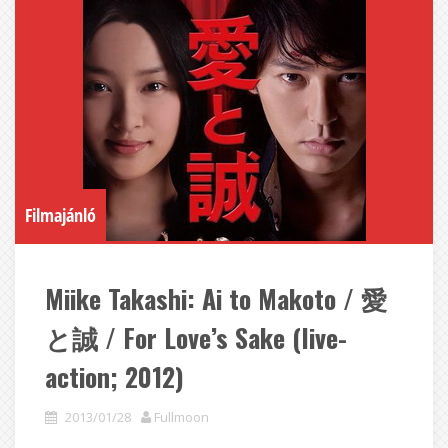
Filmajánló
Miike Takashi: Ai to Makoto / 愛
と誠 / For Love’s Sake (live-
action; 2012)
2013/01/28
Fullmoon