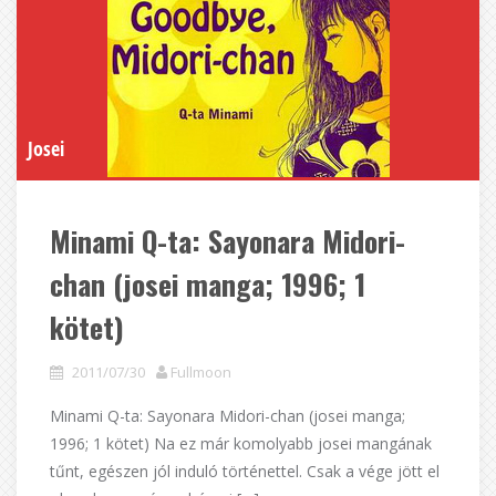
Josei
Minami Q-ta: Sayonara Midori-
chan (josei manga; 1996; 1
kötet)
2011/07/30
Fullmoon
Minami Q-ta: Sayonara Midori-chan (josei manga;
1996; 1 kötet) Na ez már komolyabb josei mangának
tűnt, egészen jól induló történettel. Csak a vége jött el