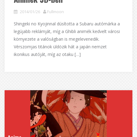
2014/01/26
Fullmoon
Shingeki no Kyojinnal dúsította a Subaru autómárka a
legújabb reklámját, míg a Ghibli animék kedvelt városi
környezete a valóságban is megelevenedik.
Vérszomjas titánok üldözik hát a japán nemzet
ikonikus autóját, míg az otaku […]