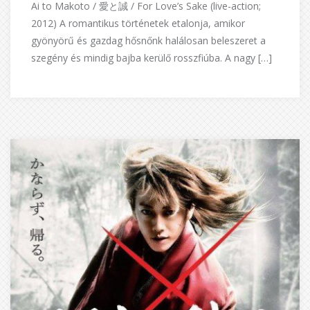
Ai to Makoto / 愛と誠 / For Love’s Sake (live-action;
2012) A romantikus történetek etalonja, amikor
gyönyörű és gazdag hősnőnk halálosan beleszeret a
szegény és mindig bajba kerülő rosszfiúba. A nagy […]