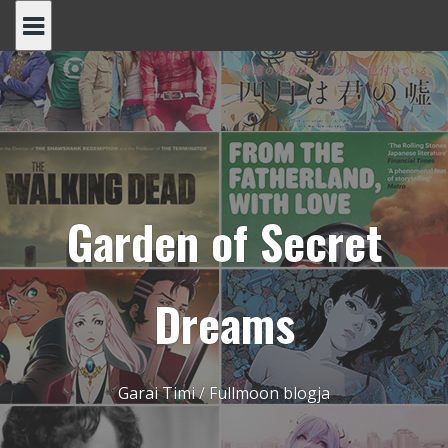
Skip
to
content
Garden of Secret
Dreams
Garai Timi / Fullmoon blogja