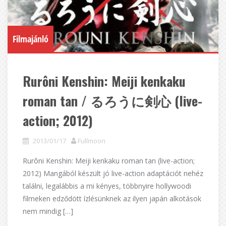
Filmajánló
Rurôni Kenshin: Meiji kenkaku
roman tan / るろうに剣心 (live-
action; 2012)
2013/01/17
Fullmoon
Rurôni Kenshin: Meiji kenkaku roman tan (live-action;
2012) Mangából készült jó live-action adaptációt nehéz
találni, legalábbis a mi kényes, többnyire hollywoodi
filmeken edződött ízlésünknek az ilyen japán alkotások
nem mindig […]