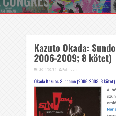
Kazuto Okada: Sundo
2006-2009; 8 kötet)
2011/05/31
Fullmoon
Okada Kazuto: Sundome (2006-2009; 8 kötet)
A hé
szün
emlé
Nana
tets