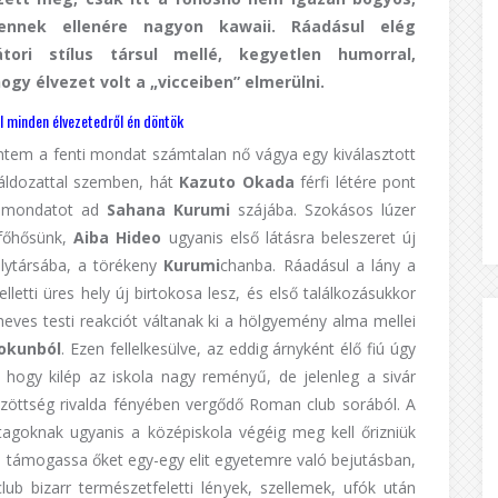
ennek ellenére nagyon kawaii. Ráadásul elég
átori stílus társul mellé, kegyetlen humorral,
ogy élvezet volt a „vicceiben” elmerülni.
l minden élvezetedről én döntök
ntem a fenti mondat számtalan nő vágya egy kiválasztott
 áldozattal szemben, hát
Kazuto Okada
férfi létére pont
n mondatot ad
Sahana Kurumi
szájába. Szokásos lúzer
 főhősünk,
Aiba Hideo
ugyanis első látásra beleszeret új
álytársába, a törékeny
Kurumi
chanba. Ráadásul a lány a
elletti üres hely új birtokosa lesz, és első találkozásukkor
eves testi reakciót váltanak ki a hölgyemény alma mellei
okunból
. Ezen fellelkesülve, az eddig árnyként élő fiú úgy
 hogy kilép az iskola nagy reményű, de jelenleg a sivár
zöttség rivalda fényében vergődő Roman club sorából. A
tagoknak ugyanis a középiskola végéig meg kell őrizniük
 támogassa őket egy-egy elit egyetemre való bejutásban,
lub bizarr természetfeletti lények, szellemek, ufók után