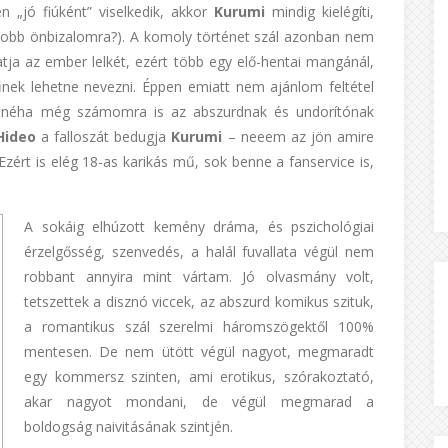
n „jó fiúként” viselkedik, akkor
Kurumi
mindig kielégíti,
gyobb önbizalomra?). A komoly történet szál azonban nem
atja az ember lelkét, ezért több egy elő-hentai mangánál,
ek lehetne nevezni. Éppen emiatt nem ajánlom feltétel
tek néha még számomra is az abszurdnak és undorítónak
Hideo
a falloszát bedugja
Kurumi
– neeem az jön amire
zért is elég 18-as karikás mű, sok benne a fanservice is,
A sokáig elhúzott kemény dráma, és pszichológiai
érzelgősség, szenvedés, a halál fuvallata végül nem
robbant annyira mint vártam. Jó olvasmány volt,
tetszettek a disznó viccek, az abszurd komikus szituk,
a romantikus szál szerelmi háromszögektől 100%
mentesen. De nem ütött végül nagyot, megmaradt
egy kommersz szinten, ami erotikus, szórakoztató,
akar nagyot mondani, de végül megmarad a
boldogság naivitásának szintjén.