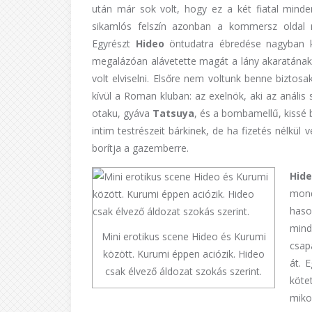
után már sok volt, hogy ez a két fiatal minde
sikamlós felszín azonban a kommersz oldal 
Egyrészt
Hideo
öntudatra ébredése nagyban
megalázóan alávetette magát a lány akaratának, 
volt elviselni. Elsőre nem voltunk benne biztosa
kívül a Roman kluban: az exelnök, aki az anális
otaku, gyáva
Tatsuya
, és a bombamellű, kissé
intim testrészeit bárkinek, de ha fizetés nélkül 
borítja a gazemberre.
Hid
mond
haso
mind
Mini erotikus scene Hideo és Kurumi
csap
között. Kurumi éppen aciózik. Hideo
át. 
csak élvező áldozat szokás szerint.
köte
mik