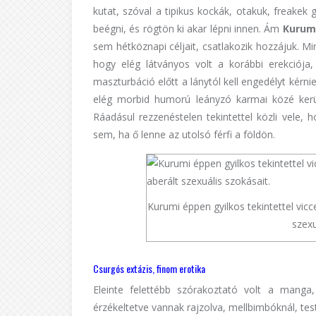
kutat, szóval a tipikus kockák, otakuk, freakek 
beégni, és rögtön ki akar lépni innen. Ám
Kurum
sem hétköznapi céljait, csatlakozik hozzájuk. 
hogy elég látványos volt a korábbi erekciój
maszturbáció előtt a lánytól kell engedélyt kérni
elég morbid humorú leányzó karmai közé kerül
Ráadásul rezzenéstelen tekintettel közli vele,
sem, ha ő lenne az utolsó férfi a földön.
Kurumi éppen gyilkos tekintettel vic
szexu
Csurgós extázis, finom erotika
Eleinte felettébb szórakoztató volt a manga
érzékeltetve vannak rajzolva, mellbimbóknál, te