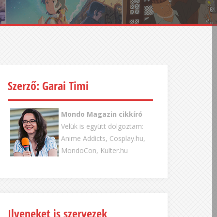
Szerző: Garai Timi
Mondo Magazin cikkíró
Velük is együtt dolgoztam:
Anime Addicts, Cosplay.hu,
MondoCon, Kulter.hu
Ilyeneket is szervezek