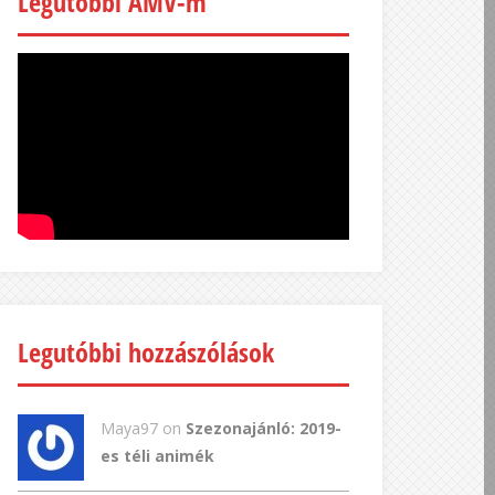
Legutóbbi AMV-m
Legutóbbi hozzászólások
Maya97 on
Szezonajánló: 2019-
es téli animék