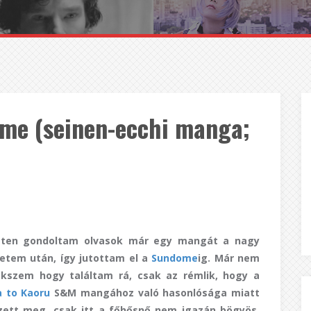
me (seinen-ecchi manga;
ten gondoltam olvasok már egy mangát a nagy
etem után, így jutottam el a
Sundome
ig. Már nem
kszem hogy találtam rá, csak az rémlik, hogy a
 to Kaoru
S&M mangához való hasonlósága miatt
zett meg, csak itt a főhősnő nem igazán bögyös,