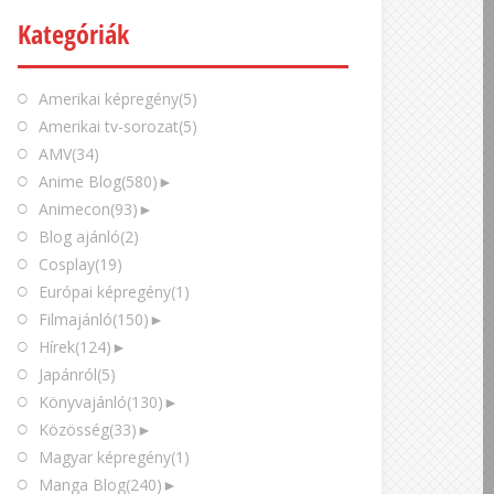
Kategóriák
Amerikai képregény
(5)
Amerikai tv-sorozat
(5)
AMV
(34)
Anime Blog
(580)
►
Animecon
(93)
►
Blog ajánló
(2)
Cosplay
(19)
Európai képregény
(1)
Filmajánló
(150)
►
Hírek
(124)
►
Japánról
(5)
Könyvajánló
(130)
►
Közösség
(33)
►
Magyar képregény
(1)
Manga Blog
(240)
►