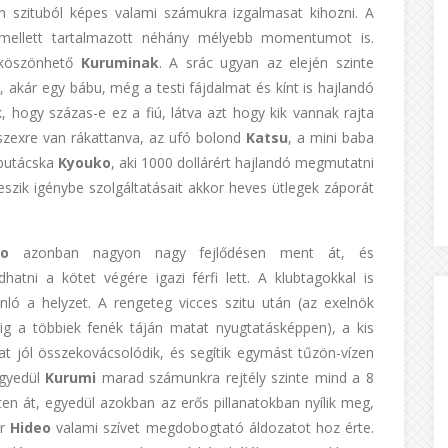
n szituból képes valami számukra izgalmasat kihozni. A
mellett tartalmazott néhány mélyebb momentumot is.
 köszönhető
Kuruminak
. A srác ugyan az elején szinte
akár egy bábu, még a testi fájdalmat és kínt is hajlandó
k, hogy százas-e ez a fiú, látva azt hogy kik vannak rajta
 szexre van rákattanva, az ufó bolond
Katsu
, a mini baba
 butácska
Kyouko
, aki 1000 dollárért hajlandó megmutatni
veszik igénybe szolgáltatásait akkor heves ütlegek záporát
eo
azonban nagyon nagy fejlődésen ment át, és
hatni a kötet végére igazi férfi lett. A klubtagokkal is
nló a helyzet. A rengeteg vicces szitu után (az exelnök
ig a többiek fenék táján matat nyugtatásképpen), a kis
at jól összekovácsolódik, és segítik egymást tűzön-vízen
Egyedül
Kurumi
marad számunkra rejtély szinte mind a 8
ten át, egyedül azokban az erős pillanatokban nyílik meg,
or
Hideo
valami szívet megdobogtató áldozatot hoz érte.