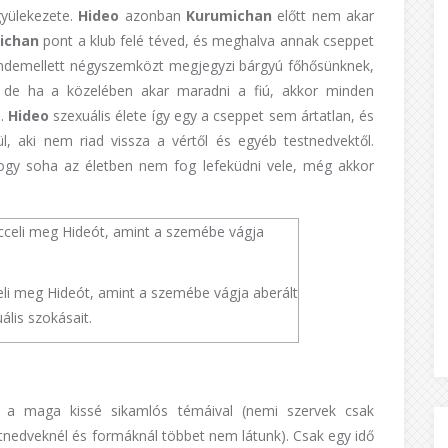
gyülekezete.
Hideo
azonban
Kurumichan
előtt nem akar
ichan
pont a klub felé téved, és meghalva annak cseppet
Mindemellett négyszemközt megjegyzi bárgyú főhősünknek,
a, de ha a közelében akar maradni a fiú, akkor minden
e.
Hideo
szexuális élete így egy a cseppet sem ártatlan, és
, aki nem riad vissza a vértől és egyéb testnedvektől.
 hogy soha az életben nem fog lefeküdni vele, még akkor
celi meg Hideót, amint a szemébe vágja aberált
ális szokásait.
, a maga kissé sikamlós témáival (nemi szervek csak
stnedveknél és formáknál többet nem látunk). Csak egy idő