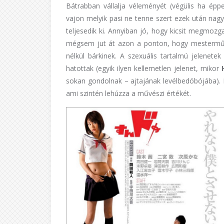
Bátrabban vállalja véleményét (végülis ha éppe
vajon melyik pasi ne tenne szert ezek után na
teljesedik ki. Annyiban jó, hogy kicsit megmozg
mégsem jut át azon a ponton, hogy mesterműn
nélkül bárkinek. A szexuális tartalmú jelene
hatottak (egyik ilyen kellemetlen jelenet, mikor
sokan gondolnak – ajtajának levélbedóbójába). E
ami szintén lehúzza a művészi értékét.