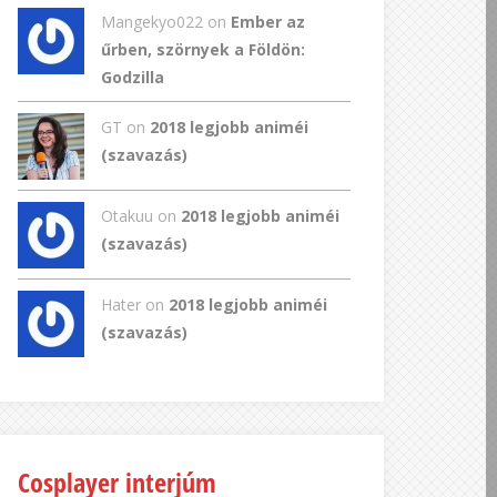
Mangekyo022
on
Ember az
űrben, szörnyek a Földön:
Godzilla
GT
on
2018 legjobb animéi
(szavazás)
Otakuu on
2018 legjobb animéi
(szavazás)
Hater on
2018 legjobb animéi
(szavazás)
Cosplayer interjúm