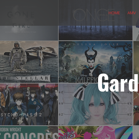
Skip
to
HOME
AMV
content
Gard