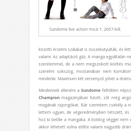
Sundome live action mozi 1. 2007-ből.
közötti érzelmi szálakat is összekutyulták, és 
valami. Az adaptáció gáz. A manga egyáltalán 
szerelemmel, de a nem megszokott körítés miatt
szerelmi sokszög, mostanában nem komálom 
mindenki. Maximum két versenyző jöhet a drámai
Mindennek ellenére a
Sundome
felhőtlen néps
Champion
magazinjában futott, sőt még angol
magának rajongókat. Bár szerintem csekély a n
lettem ugyan, de végeredményben tetszett, és v
hoz ki belőle a mangaka. A boldog véggel nem v
akkor lehetett volna előtte valami nagyobb drám