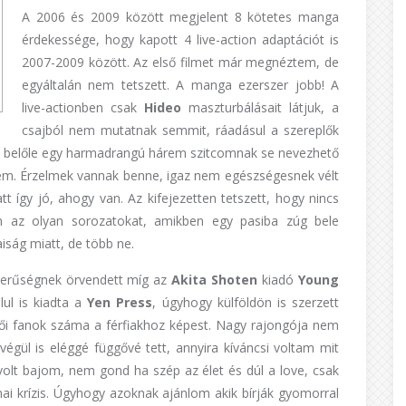
A 2006 és 2009 között megjelent 8 kötetes manga
érdekessége, hogy kapott 4 live-action adaptációt is
2007-2009 között. Az első filmet már megnéztem, de
egyáltalán nem tetszett. A manga ezerszer jobb! A
live-actionben csak
Hideo
maszturbálásait látjuk, a
csajból nem mutatnak semmit, ráadásul a szereplők
lett belőle egy harmadrangú hárem szitcomnak se nevezhető
nem. Érzelmek vannak benne, igaz nem egészségesnek vélt
 így jó, ahogy van. Az kifejezetten tetszett, hogy nincs
az olyan sorozatokat, amikben egy pasiba zúg bele
ság miatt, de több ne.
zerűségnek örvendett míg az
Akita Shoten
kiadó
Young
ul is kiadta a
Yen Press
, úgyhogy külföldön is szerzett
ői fanok száma a férfiakhoz képest. Nagy rajongója nem
égül is eléggé függővé tett, annyira kíváncsi voltam mit
olt bajom, nem gond ha szép az élet és dúl a love, csak
ai krízis. Úgyhogy azoknak ajánlom akik bírják gyomorral