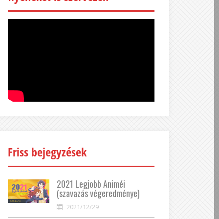
Friss bejegyzések
2021 Legjobb Animéi
(szavazás végeredménye)
2021/12/29