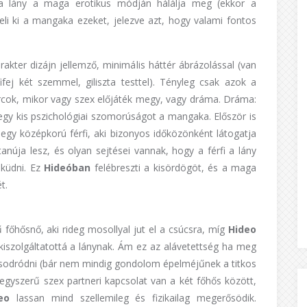
a lány a maga erotikus módján hálálja meg (ekkor a
li ki a mangaka ezeket, jelezve azt, hogy valami fontos
rakter dizájn jellemző, minimális háttér ábrázolással (van
fej két szemmel, giliszta testtel). Tényleg csak azok a
rcok, mikor vagy szex előjáték megy, vagy dráma. Dráma:
egy kis pszichológiai szomorúságot a mangaka. Először is
egy középkorú férfi, aki bizonyos időközönként látogatja
tanúja lesz, és olyan sejtései vannak, hogy a férfi a lány
eküdni. Ez
Hideóban
felébreszti a kisördögöt, és a maga
t.
kű főhősnő, aki rideg mosollyal jut el a csúcsra, míg
Hideo
kiszolgáltatottá a lánynak. Ám ez az alávetettség ha meg
sodródni (bár nem mindig gondolom épelméjűnek a titkos
 egyszerű szex partneri kapcsolat van a két főhős között,
deo
lassan mind szellemileg és fizikailag megerősödik.