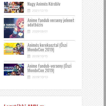
Nagy Animés Kérdőív
2021/12/15
Anime fandub verseny jelenet
adatbázis
2020/03/01
Animés kerekasztal (Őszi
MondoCon 2019)
2019/10/15
Anime fandub-verseny (Őszi
MondoCon 2019)
2019/10/13