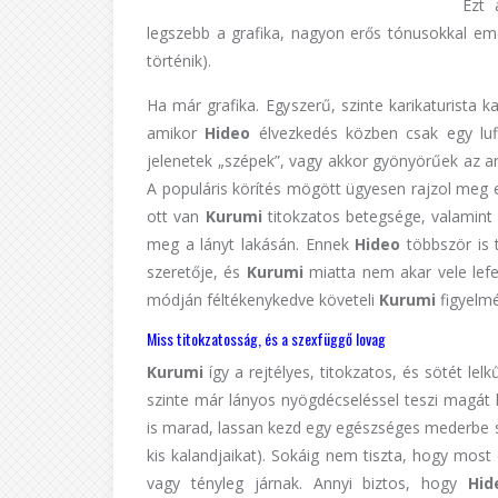
Ezt 
legszebb a grafika, nagyon erős tónusokkal eme
történik).
Ha már grafika. Egyszerű, szinte karikaturista ka
amikor
Hideo
élvezkedés közben csak egy lufi
jelenetek „szépek”, vagy akkor gyönyörűek az a
A populáris körítés mögött ügyesen rajzol meg 
ott van
Kurumi
titokzatos betegsége, valamint 
meg a lányt lakásán. Ennek
Hideo
többször is 
szeretője, és
Kurumi
miatta nem akar vele lef
módján féltékenykedve követeli
Kurumi
figyelmé
Miss titokzatosság, és a szexfüggő lovag
Kurumi
így a rejtélyes, titokzatos, és sötét lel
szinte már lányos nyögdécseléssel teszi magát 
is marad, lassan kezd egy egészséges mederbe 
kis kalandjaikat). Sokáig nem tiszta, hogy most
vagy tényleg járnak. Annyi biztos, hogy
Hi