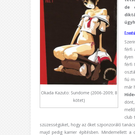
de 
dikt
úgyh
Ezentú
Szeri
férfi
ilye
férfi
oszt
fiú m
már h
Okada Kazuto: Sundome (2006-2009; 8
Hide
kötet)
dönt,
mellő
club 
szüzességüket, hogy az őket szponzoráló tanács
majd pedig karrier építésben. Mindemellett a c