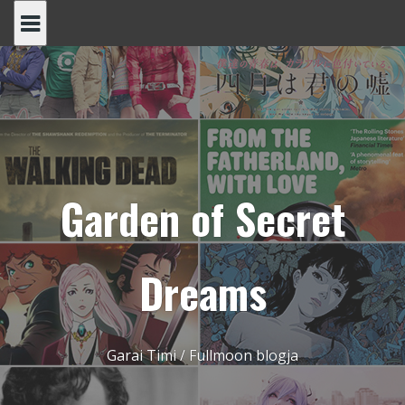
Skip
to
content
Garden of Secret
Dreams
Garai Timi / Fullmoon blogja