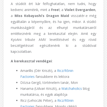
A stúdiót ért kár felfoghatatlan, nem tudni, hogy
kedvenc animéink, mint a
Free!
, a
Violet Evergarden
,
a
Miss Kobayashi’s Dragon Maid
visszatér-e még
egyáltalán a képernyőkre, és ha igen, mikor. A stúdió
munkásságáról és az elhunyt munkatársairól
emlékeznénk meg a kerekasztal elején. Amit egy
KyoAni tribute AMV levetítésével és egy rövid
beszélgetéssel egészítenénk ki a stúdióval
kapcsolatban.
A kerekasztal vendégei
:
Amarillis (Dér Kriszti), a
Ricz/Rōnin
Factories
fansubbere és lektora
Dózsa Gergő, történelem tanár, Mon
Hanama (Udvari Kriszti), a
Watchaholics
blog
munkatársa, és egyik alapítója
Ricz (Lehoczki Péter), a
Ricz/Rōnin
Factories
fansubbere, Mondo cikkíró