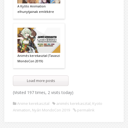
A Kyōto Animation
elhunytjainak emlékére
Animés kerekasztal (Tavaszi
MondoCon 2019)
Load more posts
(Visited 197 times, 2 visits today)
Anime kerekasztal
animés kerekasztal
,
Kyoto
Animation
,
Nyári MondoCon 2019
permalink