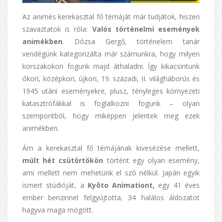
Az animés kerekasztal fő témáját már tudjátok, hiszen
szavaztatok is róla:
Valós történelmi események
animékben
. Dózsa Gergő, történelem tanár
vendégünk kategorizálta már számunkra, hogy milyen
korszakokon fogunk majd áthaladni. Így kikacsintunk
ókori, középkori, újkori, 19. századi, II. világháborús és
1945 utáni eseményekre, plusz, tényleges környezeti
katasztrófákkal is foglalkozni fogunk – olyan
szempontból, hogy miképpen jelentek meg ezek
animékben.
Ám a kerekasztal fő témájának kivesézése mellett,
múlt hét csütörtökön
történt egy olyan esemény,
ami mellett nem mehetünk el szó nélkül. Japán egyik
ismert stúdióját, a
Kyōto Animationt,
egy 41 éves
ember benzinnel felgyújtotta, 34 halálos áldozatot
hagyva maga mögött.