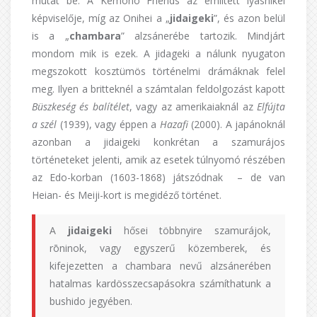
mutat be. A Kemono Friends az említett iyashikei
képviselője, míg az Onihei a „
jidaigeki
”, és azon belül
is a „
chambara
” alzsánerébe tartozik. Mindjárt
mondom mik is ezek. A jidageki a nálunk nyugaton
megszokott kosztümös történelmi drámáknak felel
meg. Ilyen a britteknél a számtalan feldolgozást kapott
Büszkeség és balítélet
, vagy az amerikaiaknál az
Elfújta
a szél
(1939), vagy éppen a
Hazafi
(2000). A japánoknál
azonban a jidaigeki konkrétan a szamurájos
történeteket jelenti, amik az esetek túlnyomó részében
az Edo-korban (1603-1868) játszódnak – de van
Heian- és Meiji-kort is megidéző történet.
A
jidaigeki
hősei többnyire szamurájok,
rōninok, vagy egyszerű közemberek, és
kifejezetten a chambara nevű alzsánerében
hatalmas kardösszecsapásokra számíthatunk a
bushido jegyében.