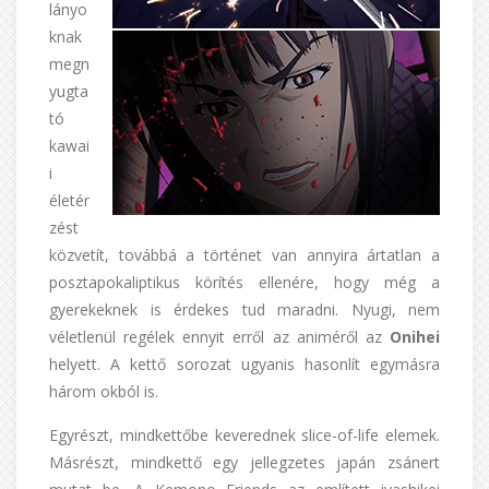
lányo
knak
megn
yugta
tó
kawai
i
életér
zést
közvetít, továbbá a történet van annyira ártatlan a
posztapokaliptikus körítés ellenére, hogy még a
gyerekeknek is érdekes tud maradni. Nyugi, nem
véletlenül regélek ennyit erről az animéről az
Onihei
helyett. A kettő sorozat ugyanis hasonlít egymásra
három okból is.
Egyrészt, mindkettőbe keverednek slice-of-life elemek.
Másrészt, mindkettő egy jellegzetes japán zsánert