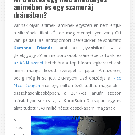
animében és egy szamuráj
drámában?
Vannak olyan animék, amiknek egyszerűen nem értjük
a sikerének titkát. (Ó, de még mennyi ilyen van!) Ott
van például az antropomorf szereplőket felvonultató
Kemono Friends
, ami az „
iyashikei
” – a
„lélekgyógyító” anime-sorozatok zsánerébe tartozik, és
az ANN szerint
hetek óta a top három legkeresettebb
anime-manga között szerepel a japán Amazonon,
pedig még ki se jött Blu-rayen! Első epizódja a
Nico
Nico Dougán
már egy millió nézőt tudhat magának –
összehasonlításképpen, a 2017-es januári szezon
másik hype-sorozata, a
KonoSuba 2
csupán egy év
alatt tudott 1,49 millió nézőt összekaparni magának.
A
csava