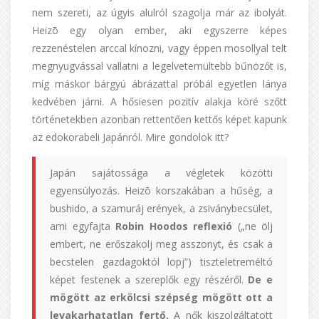
nem szereti, az úgyis alulról szagolja már az ibolyát.
Heizō egy olyan ember, aki egyszerre képes
rezzenéstelen arccal kínozni, vagy éppen mosollyal telt
megnyugvással vallatni a legelvetemültebb bűnözőt is,
míg máskor bárgyú ábrázattal próbál egyetlen lánya
kedvében járni. A hősiesen pozitív alakja köré szőtt
történetekben azonban rettentően kettős képet kapunk
az edokorabeli Japánról. Mire gondolok itt?
Japán sajátossága a végletek közötti
egyensúlyozás. Heizō korszakában a hűség, a
bushido, a szamuráj erények, a zsiványbecsület,
ami egyfajta
Robin Hoodos reflexió
(„ne ölj
embert, ne erőszakolj meg asszonyt, és csak a
becstelen gazdagoktól lopj”) tiszteletreméltó
képet festenek a szereplők egy részéről.
De e
mögött az erkölcsi szépség mögött ott a
levakarhatatlan fertő.
A nők kiszolgáltatott