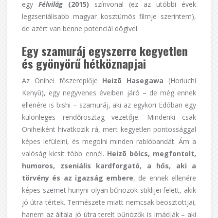
egy
Félvilág
(2015)
színvonal (ez az utóbbi évek
legzseniálisabb magyar kosztümös filmje szerintem),
de azért van benne potenciál dögivel.
Egy szamuráj egyszerre kegyetlen
és gyönyörű hétköznapjai
Az Onihei főszereplője
Heizō Hasegawa
(Horiuchi
Kenyū), egy negyvenes éveiben járó – de még ennek
ellenére is bishi – szamuráj, aki az egykori Edóban egy
különleges rendőrosztag vezetője. Mindenki csak
Oniheiként hivatkozik rá, mert kegyetlen pontossággal
képes lefülelni, és megölni minden rablóbandát. Ám a
valóság kicsit több ennél.
Heizō bölcs, megfontolt,
humoros, zseniális kardforgató, a hős, aki a
törvény és az igazság embere
, de ennek ellenére
képes szemet hunyni olyan bűnözök stiklijei felett, akik
jó útra tértek. Természete miatt nemcsak beosztottjai,
hanem az általa jó útra terelt bűnözők is imádják – aki