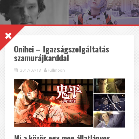
Onihei – Igazságszolgáltatás
szamurájkarddal
2017/03/18
Fullmoon
Mi a közös egy moe állatlányos