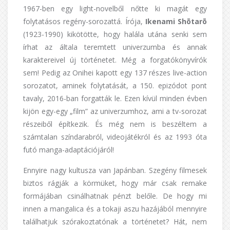
1967-ben egy light-novelből nőtte ki magát egy
folytatásos regény-sorozattá. Írója,
Ikenami Shōtarō
(1923-1990) kikötötte, hogy halála utána senki sem
írhat az általa teremtett univerzumba és annak
karaktereivel új történetet. Még a forgatókönyvírók
sem! Pedig az Onihei kapott egy 137 részes live-action
sorozatot, aminek folytatását, a 150. epizódot pont
tavaly, 2016-ban forgatták le. Ezen kívül minden évben
kijön egy-egy „film” az univerzumhoz, ami a tv-sorozat
részeiből építkezik. És még nem is beszéltem a
számtalan színdarabról, videojátékról és az 1993 óta
futó manga-adaptációjáról!
Ennyire nagy kultusza van Japánban. Szegény filmesek
biztos rágják a körmüket, hogy már csak remake
formájában csinálhatnak pénzt belőle. De hogy mi
innen a mangalica és a tokaji aszu hazájából mennyire
találhatjuk szórakoztatónak a történetet? Hát, nem