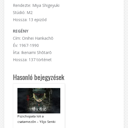
Rendezte: Miya Shigeyuki
Stúdió: M2
Hossza: 13 epizód
REGÉNY
Cím: Onihei Hankachō
Év: 1967-1990
Írta: Ikenami Shōtarō
Hossza: 137 történet
Hasonló bejegyzések
Pszichopata loli a
csatamezőn – Yōjo Senki