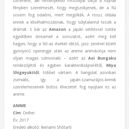
története, aki reménykedő mosollyal várja a hajnali
fényben szerelmesét, hogy megszökjenek, de a fiú
sosem fog odaérni, mert megölték. A rossz oldala
ennek a kliséhalmozásnak, hogy súlytalanná teszik a
drámát. S bár az
Amazon
a japán vetítéssel szinte
egyidőben streameli a sorozatot, azért meg kell
hagyni, hogy a ’60-as éveket idéző, jazz zenével kísért
gyönyörű openingje után az anime animációja nem
olyan magas színvonalú – azért az
Aoi Bungaku
rendezőjétől és egyben karakterdizájnerétől,
Miya
Shigeyukitől
, többet vártam. A hangulat azonban
zseniális, így a japán-szamurájos-krimik
szerelemeseinek biztos élvezetet fog nyújtani ez az
anime.
ANIME
Cím
: Onihei
Év: 2017
Eredeti alkotó: Ikenami Shōtarō