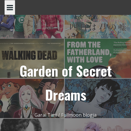
Skip
to
content
Garden of Secret
Dreams
Garai Timi / Fullmoon blogja