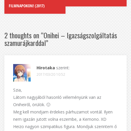
FILMNAPOKON! (2017)
2 thoughts on “
Onihei – Igazságszolgáltatás
szamurájkarddal
”
Hirotaka
szerint:
2017/03/20 10:52
Szia,
Látom nagyjából hasonló véleményünk van az
Oniheiről, örülök. 🙂
Meg kell mondjam érdekes párhuzamot vontál. Ilyen
nem igazán jutott volna eszembe, a Kemono. XD
Heizo nagyon szimpatikus figura. Mondjuk szerintem ő