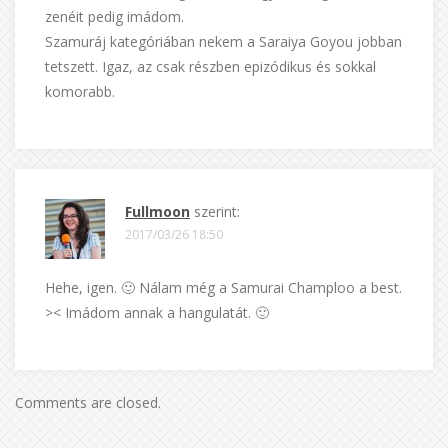
zenéit pedig imádom.
Szamuráj kategóriában nekem a Saraiya Goyou jobban
tetszett. Igaz, az csak részben epizódikus és sokkal
komorabb.
Fullmoon
szerint:
2017/03/26 18:50
Hehe, igen. 🙂 Nálam még a Samurai Champloo a best.
>< Imádom annak a hangulatát. 🙂
Comments are closed.