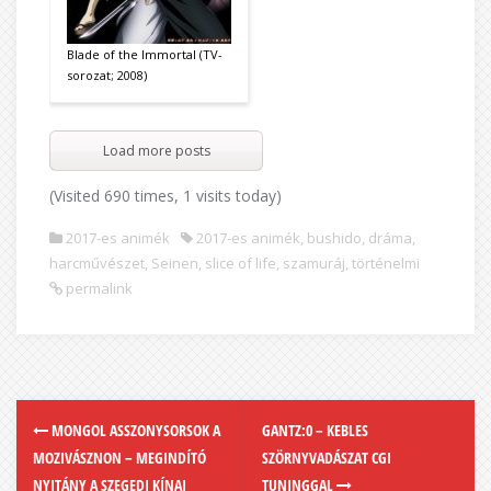
Blade of the Immortal (TV-
sorozat; 2008)
Load more posts
(Visited 690 times, 1 visits today)
2017-es animék
2017-es animék
,
bushido
,
dráma
,
harcművészet
,
Seinen
,
slice of life
,
szamuráj
,
történelmi
permalink
MONGOL ASSZONYSORSOK A
GANTZ:0 – KEBLES
MOZIVÁSZNON – MEGINDÍTÓ
SZÖRNYVADÁSZAT CGI
NYITÁNY A SZEGEDI KÍNAI
TUNINGGAL