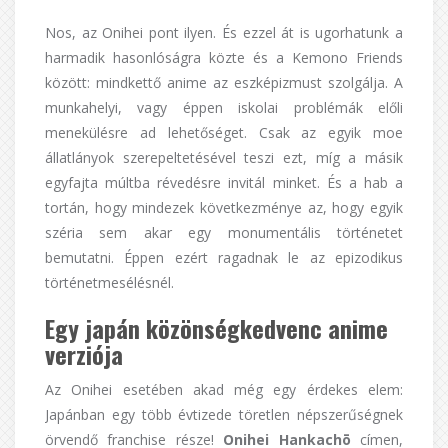
Nos, az Onihei pont ilyen. És ezzel át is ugorhatunk a
harmadik hasonlóságra közte és a Kemono Friends
között: mindkettő anime az eszképizmust szolgálja. A
munkahelyi, vagy éppen iskolai problémák előli
menekülésre ad lehetőséget. Csak az egyik moe
állatlányok szerepeltetésével teszi ezt, míg a másik
egyfajta múltba révedésre invitál minket. És a hab a
tortán, hogy mindezek következménye az, hogy egyik
széria sem akar egy monumentális történetet
bemutatni. Éppen ezért ragadnak le az epizodikus
történetmesélésnél.
Egy japán közönségkedvenc anime
verziója
Az Onihei esetében akad még egy érdekes elem:
Japánban egy több évtizede töretlen népszerűségnek
örvendő franchise része!
Onihei Hankachō
címen,