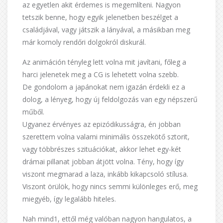
az egyetlen akit érdemes is megemlíteni. Nagyon
tetszik benne, hogy egyik jelenetben beszélget a
családjával, vagy játszik a lányával, a másikban meg
már komoly rendőri dolgokról diskurál.
Az animáción tényleg lett volna mit javítani, főleg a
harci jelenetek meg a CG is lehetett volna szebb.
De gondolom a japánokat nem igazán érdekli ez a
dolog, a lényeg, hogy új feldolgozás van egy népszerű
műből.
Ugyanez érvényes az epizódikusságra, én jobban
szerettem volna valami minimális összekötő sztorit,
vagy többrészes szituációkat, akkor lehet egy-két
drámai pillanat jobban átjött volna. Tény, hogy így
viszont megmarad a laza, inkább kikapcsoló stílusa.
Viszont örülök, hogy nincs semmi különleges erő, meg
miegyéb, így legalább hiteles.
Nah mind1, ettől még valóban nagyon hangulatos, a