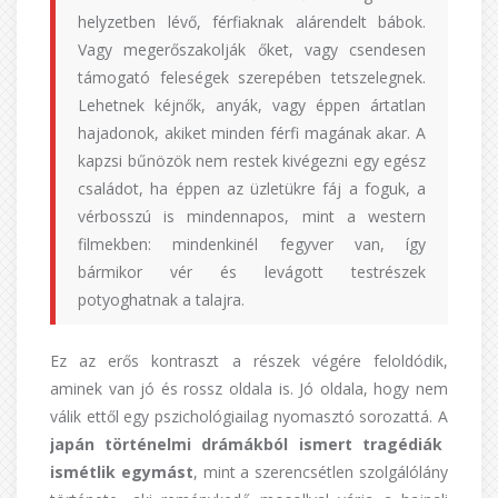
helyzetben lévő, férfiaknak alárendelt bábok.
Vagy megerőszakolják őket, vagy csendesen
támogató feleségek szerepében tetszelegnek.
Lehetnek kéjnők, anyák, vagy éppen ártatlan
hajadonok, akiket minden férfi magának akar. A
kapzsi bűnözök nem restek kivégezni egy egész
családot, ha éppen az üzletükre fáj a foguk, a
vérbosszú is mindennapos, mint a western
filmekben: mindenkinél fegyver van, így
bármikor vér és levágott testrészek
potyoghatnak a talajra.
Ez az erős kontraszt a részek végére feloldódik,
aminek van jó és rossz oldala is. Jó oldala, hogy nem
válik ettől egy pszichológiailag nyomasztó sorozattá. A
japán történelmi drámákból ismert tragédiák
ismétlik egymást
, mint a szerencsétlen szolgálólány