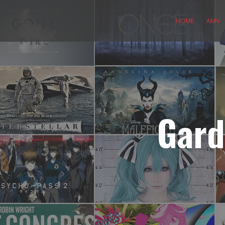
Skip
to
HOME
AMV
content
Gard