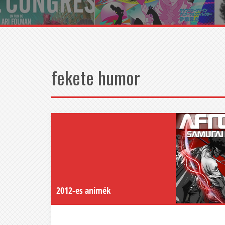
fekete humor
2012-es animék