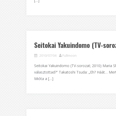
[…]
Seitokai Yakuindomo (TV-soro
2010/07/04
Fullmoon
Seitokai Yakuindomo (TV-sorozat; 2010) Maria Shi
választottad?” Takatoshi Tsuda: „Eh? Háát… Mert
Mióta a […]