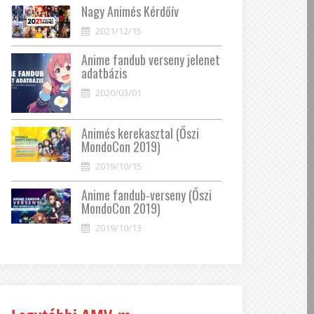
Nagy Animés Kérdőív
2021/12/15
Anime fandub verseny jelenet
adatbázis
2020/03/01
Animés kerekasztal (Őszi
MondoCon 2019)
2019/10/15
Anime fandub-verseny (Őszi
MondoCon 2019)
2019/10/13