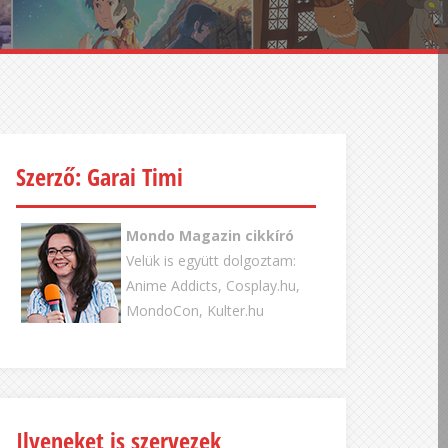
Szerző: Garai Timi
Mondo Magazin cikkíró
Velük is együtt dolgoztam:
Anime Addicts, Cosplay.hu,
MondoCon, Kulter.hu
Ilyeneket is szervezek