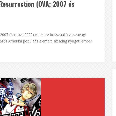
Resurrection (OVA; 2007 és
2007 és mozi; 2009) A fekete bosszúálló visszavág!
ős Amerika populáris elemeit, az átlag nyugati ember