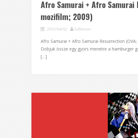
Afro Samurai + Afro Samurai 
mozifilm; 2009)
2012/04/02
Fullmoon
Afro Samurai + Afro Samurai Resurrection (OVA; 
Dobjuk össze egy gyors menetre a hamburger gőz
[…]