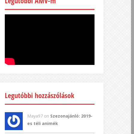
Legutóbbi AMV-m
Legutóbbi hozzászólások
Maya97 on
Szezonajánló: 2019-
es téli animék