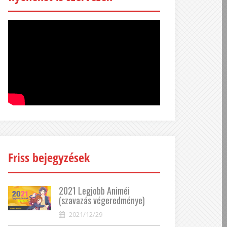
Friss bejegyzések
2021 Legjobb Animéi
(szavazás végeredménye)
2021/12/29