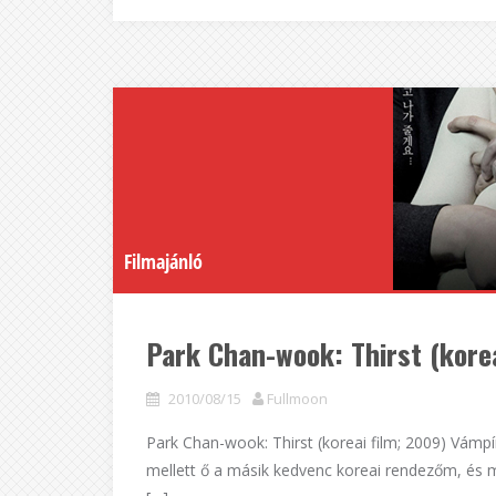
Filmajánló
Park Chan-wook: Thirst (kore
2010/08/15
Fullmoon
Park Chan-wook: Thirst (koreai film; 2009) Vám
mellett ő a másik kedvenc koreai rendezőm, és mo