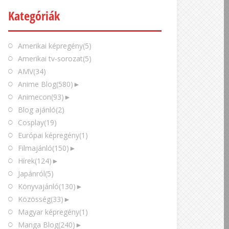
Kategóriák
Amerikai képregény
(5)
Amerikai tv-sorozat
(5)
AMV
(34)
Anime Blog
(580)
►
Animecon
(93)
►
Blog ajánló
(2)
Cosplay
(19)
Európai képregény
(1)
Filmajánló
(150)
►
Hírek
(124)
►
Japánról
(5)
Könyvajánló
(130)
►
Közösség
(33)
►
Magyar képregény
(1)
Manga Blog
(240)
►