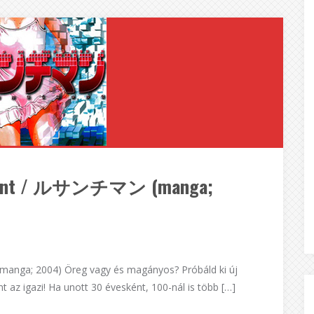
timent / ルサンチマン (manga;
ga; 2004) Öreg vagy és magányos? Próbáld ki új
int az igazi! Ha unott 30 évesként, 100-nál is több […]