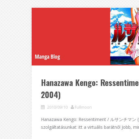
Manga Blog
Hanazawa Kengo: Ressen
2004)
2010/09/10
Fullmoon
Hanazawa Kengo: Ressentiment / ルサンチマン (man
szolgáltatásunkat: itt a virtuális barátnő! Jobb, m