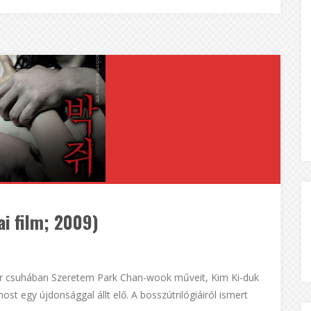
ai film; 2009)
pír csuhában Szeretem Park Chan-wook műveit, Kim Ki-duk
st egy újdonsággal állt elő. A bosszútrilógiáiról ismert