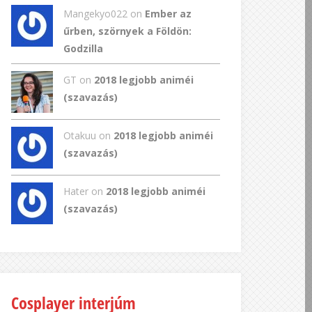
Mangekyo022
on
Ember az
űrben, szörnyek a Földön:
Godzilla
GT
on
2018 legjobb animéi
(szavazás)
Otakuu on
2018 legjobb animéi
(szavazás)
Hater on
2018 legjobb animéi
(szavazás)
Cosplayer interjúm