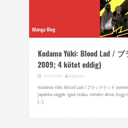
Manga Blog
Kodama Yūki: Blood Lad 
2009; 4 kötet eddig)
2011/11/03
Fullmoon
Kodama Yūki: Blood Lad / ブラッドラッド (seinen ma
Japánba vágyik. Igazi otaku, minden álma, hogy 
[…]