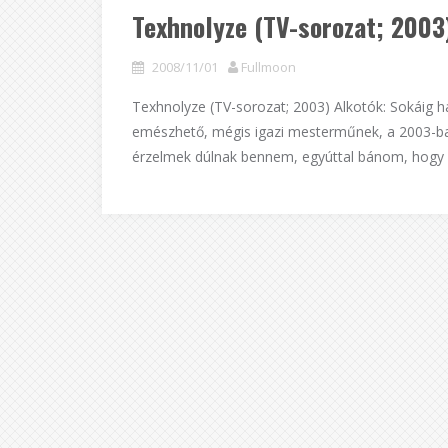
Texhnolyze (TV-sorozat; 2003
2008/11/01
Fullmoon
Texhnolyze (TV-sorozat; 2003) Alkotók: Sokáig 
emészhető, mégis igazi mesterműnek, a 2003-ban 
érzelmek dúlnak bennem, egyúttal bánom, hogy