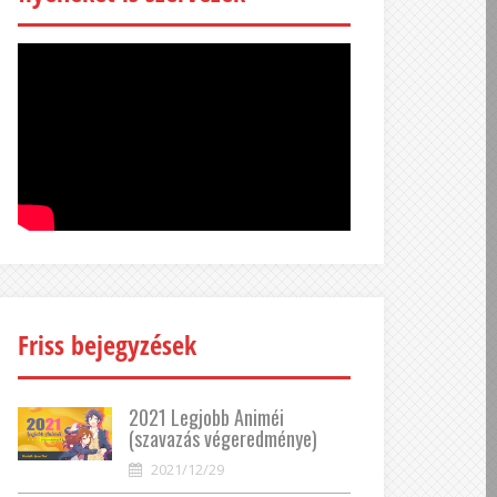
Friss bejegyzések
2021 Legjobb Animéi
(szavazás végeredménye)
2021/12/29