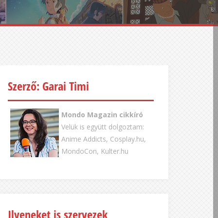
Szerző: Garai Timi
Mondo Magazin cikkíró
Velük is együtt dolgoztam:
Anime Addicts, Cosplay.hu,
MondoCon, Kulter.hu
Ilyeneket is szervezek