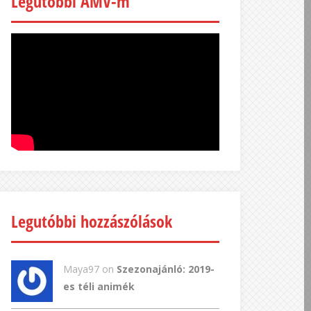
Legutóbbi AMV-m
Legutóbbi hozzászólások
Maya97 on
Szezonajánló: 2019-
es téli animék