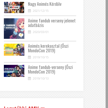
Nagy Animés Kérdőív
2021/12/15
Anime fandub verseny jelenet
adatbázis
2020/03/01
Animés kerekasztal (Őszi
MondoCon 2019)
2019/10/15
Anime fandub-verseny (Őszi
MondoCon 2019)
2019/10/13