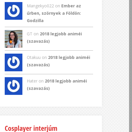
Mangekyo022
on
Ember az
űrben, szörnyek a Földön:
Godzilla
GT
on
2018 legjobb animéi
(szavazás)
Otakuu on
2018 legjobb animéi
(szavazás)
Hater on
2018 legjobb animéi
(szavazás)
Cosplayer interjúm