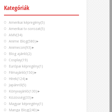
Kategóriák
Amerikai képregény
(5)
Amerikai tv-sorozat
(5)
AMV
(34)
Anime Blog
(580)
►
Animecon
(93)
►
Blog ajánló
(2)
Cosplay
(19)
Európai képregény
(1)
Filmajánló
(150)
►
Hírek
(124)
►
Japánról
(5)
Könyvajánló
(130)
►
Közösség
(33)
►
Magyar képregény
(1)
Manga Blog
(240)
►