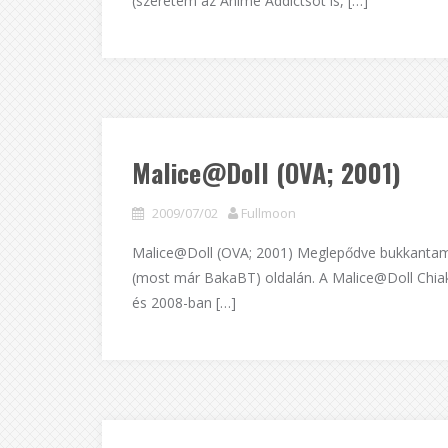
(szeretem az Anime Addictsot is, […]
Malice@Doll (OVA; 2001)
2009/07/02
Fullmoon
Malice@Doll (OVA; 2001) Meglepődve bukkantam r
(most már BakaBT) oldalán. A Malice@Doll Chiaki
és 2008-ban […]