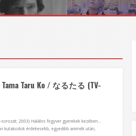
hi Tama Taru Ko / なるたる (TV-
sorozat; 2003) Halálos fegyver gyerekek kezében…
n kutakodok érdekesebb, egyedibb animék után,