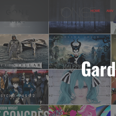
Skip
to
HOME
AMV
content
Gard