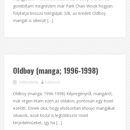
gondoltam megnézem már Park Chan-Wook hogyan
folytatja bosszú trilógiáját. Sőt, az eredeti Oldboy
mangát is sikerült […]
Oldboy (manga; 1996-1998)
2009/09/06
Fullmoon
Oldboy (manga; 1996-1998) Képregényről, mangáról,
már régen írtam ezen az oldalon, pontosan egy évvel
ezelőtt. Ennek oka, hogy elsősorban shoujo mangákat
olvasok, azok közül is legtöbbször rövid
terjedelműeket, így ha […]