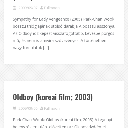
2009/09/07
Fullmoon
Sympathy for Lady Vengeance (2005) Park-Chan Wook
bosszú trilógiájának utolsó darabja A bosszú asszonya.
Az Oldboyhoz képest visszafogottabb, kevésbé pörgős
mű, és nem is annyira szövevényes. A történetben
nagy fordulatok […]
Oldboy (koreai film; 2003)
2009/09/06
Fullmoon
Park Chan-Wook: Oldboy (koreai film; 2003) A tegnapi
bejegyzésem után, elővettem az Oldboy dvd-émet,