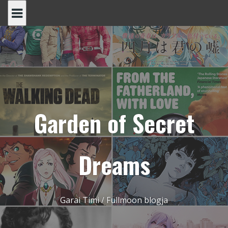
Skip
to
content
Garden of Secret
Dreams
Garai Timi / Fullmoon blogja