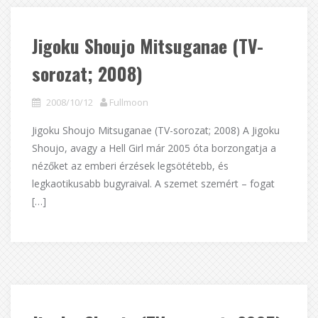
Jigoku Shoujo Mitsuganae (TV-
sorozat; 2008)
2008/10/12
Fullmoon
Jigoku Shoujo Mitsuganae (TV-sorozat; 2008) A Jigoku
Shoujo, avagy a Hell Girl már 2005 óta borzongatja a
nézőket az emberi érzések legsötétebb, és
legkaotikusabb bugyraival. A szemet szemért – fogat
[…]