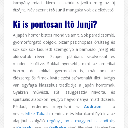
kampány miatt. Nem is akárki rajzolta meg az új
dizájnt. Név szerint
Itō Junji
mangaka volt az elkövető.
Ki is pontosan Itō Junji?
A japán horror biztos mond valamit. Sok paradicsomlé,
gyomorforgató dolgok, bizarr pszichopata őrültség és
sok-sok-sok kidülledt szemgolyó a bambuló (még) élő
áldozatok révén. Szuper plánban, sikolyokkal és
mindent kitöltve. Sokkal nyersebb, mint az amerikai
horror, de sokkal gyermekibb is, már ami az
élőszereplős filmek kivitelezési színvonalát illeti. Mégis
van egyfajta klasszikus tradíciója a japán horrornak.
Gyakran művészi, sőt, szuggesztív mivolta, és
spirituális alapokon nyugvó hagyománya miatt dicsérik.
Például, érdemes megnézni az
Audition
– a
neves
Miike Takashi
rendezte és Murakami Ryú írta az
alapjául szolgáló
regényt, amit magyarul is kiadtak
;-
a
Kakashi
vagy az
Onibaba
című filmeket. Meglepően