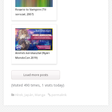
Rosario to Vampire (TV-
sorozat; 2007)
Animés kerekasztal (Nyári
MondoCon 2019)
Load more posts
(Visited 490 times, 1 visits today)
Hírek
,
Japán
,
Manga
permalink