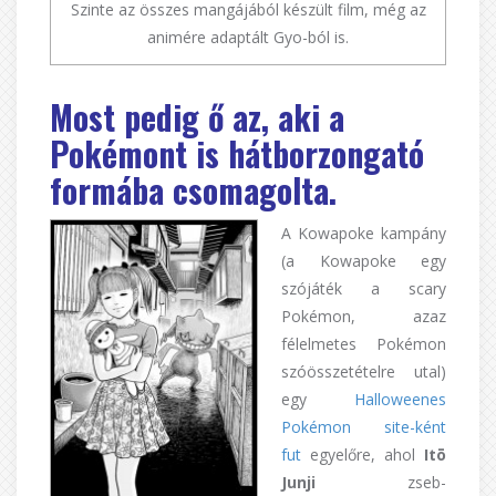
Szinte az összes mangájából készült film, még az
animére adaptált Gyo-ból is.
Most pedig ő az, aki a
Pokémont is hátborzongató
formába csomagolta.
A Kowapoke kampány
(a Kowapoke egy
szójáték a scary
Pokémon, azaz
félelmetes Pokémon
szóösszetételre utal)
egy
Halloweenes
Pokémon site-ként
fut
egyelőre, ahol
Itō
Junji
zseb-