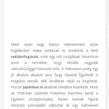
Miért olyan nagy biznisz Halloweenkor ezzel
foglalkozni? Hiába mókásak és kreatívok a fenti
reklámfogások
, ezek egy célt szolgálnak: ismerőssé
tenni a terméket, hogy később nagyobb
valószínűséggel fizessünk érte. A Halloween pedig egy
jó alkalom alkalom arra, hogy olyanok figyelmét is
magukra vonják, akik korábban rájuk se bagóztak.
Persze
Japánban is
akadnak minderre kísérletek. Most
az 1996-ban született Pokémon franchise került a
figyelem középpontjába, hiszen kedvelt figurái
rémisztő szörnyekké változtak át egy halloweeni