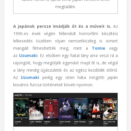
megtalálni.
A japánok persze imádják őt és a műveit is.
Az
1990-es évek végén fellendült horrorfilm készítési
lelkesedés tüzében olyan nemzetközileg is ismert
mangáit filmesítették meg, mint a
Tomie
vagy
az
Uzumaki
. Ez elsőben egy fiatal lány arra veszi rá a
rajongóit, hogy megöljék egymást majd őt is, de végül
a lány mindig újjászületik és az egész kezdődik előröl.
Az
Uzumaki
pedig egy isten háta mögötti japán
kisváros furcsa történeteit követi nyomon.