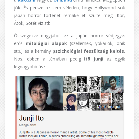
jók. És persze az sem véletlen, hogy Hollywood sok
japán horror történet remake-jét szülte meg: Kör,
Átok, Sötét víz stb.
Összegezve nagyjából ez a japán horror védjegye:
erős
mitológiai alapok
(szellemek, yōkai-ok, onik
stb.) és a kemény
pszichológiai feszültség keltés
.
Nos, ebben a témában pedig
Itō Junji
az egyik
legnagyobb ász.