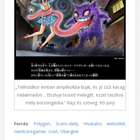
„Teliholdkor emberi árnyékokba bújik, és jó ízűt kacag
riadalmadon… Elszívja tested melegét, ezzel taszítva
mély borzongásba.” Rajz és szöveg: Itō Junji
Forrás
:
Polygon
,
Scans-daily
,
Hivatalos weboldal
,
Hardcoregamer
,
Cnet
,
Obergine