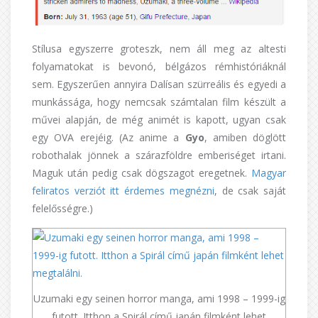
Stílusa egyszerre groteszk, nem áll meg az altesti
folyamatokat is bevonó, bélgázos rémhistóriáknál
sem. Egyszerűen annyira Dalísan szürreális és egyedi a
munkássága, hogy nemcsak számtalan film készült a
művei alapján, de még animét is kapott, ugyan csak
egy OVA erejéig. (Az anime a
Gyo
, amiben döglött
robothalak jönnek a szárazföldre emberiséget irtani.
Maguk után pedig csak dögszagot eregetnek.
Magyar
feliratos verziót itt érdemes megnézni
, de csak saját
felelősségre.)
Uzumaki egy seinen horror manga, ami 1998 – 1999-ig
futott. Itthon a Spirál című japán filmként lehet