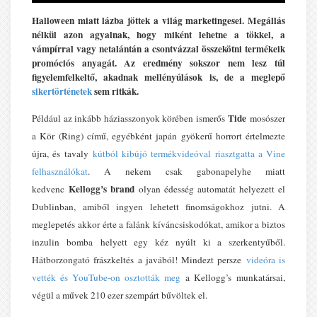
Halloween miatt lázba jöttek a világ marketingesei. Megállás
nélkül azon agyalnak, hogy miként lehetne a tökkel, a
vámpírral vagy netalántán a csontvázzal összekötni termékeik
promóciós anyagát. Az eredmény sokszor nem lesz túl
figyelemfelkeltő, akadnak mellényúlások is, de a meglepő
sikertörténetek
sem ritkák.
Tide
Például az inkább háziasszonyok körében ismerős
mosószer
a Kör (Ring) című, egyébként japán gyökerű horrort értelmezte
újra, és tavaly
kútból kibújó termékvideóval riasztgatta a Vine
felhasználókat
. A nekem csak gabonapelyhe miatt
Kellogg’s brand
kedvenc
olyan édesség automatát helyezett el
Dublinban, amiből ingyen lehetett finomságokhoz jutni. A
meglepetés akkor érte a falánk kíváncsiskodókat, amikor a biztos
inzulin bomba helyett egy kéz nyúlt ki a szerkentyűből.
Hátborzongató frászkeltés a javából! Mindezt persze
videóra is
vették és YouTube-on osztották meg
a Kellogg’s munkatársai,
végül a művek 210 ezer szempárt bűvöltek el.