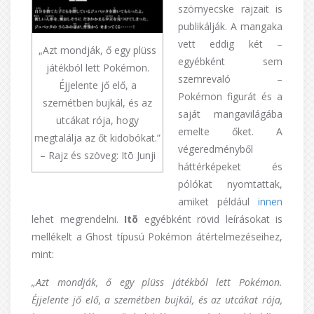
szörnyecske rajzait is
publikálják. A mangaka
vett eddig két –
„Azt mondják, ő egy plüss
egyébként sem
játékból lett Pokémon.
szemrevaló –
Éjjelente jő elő, a
Pokémon figurát és a
szemétben bujkál, és az
saját mangavilágába
utcákat rója, hogy
emelte őket. A
megtalálja az őt kidobókat.”
végeredményből
– Rajz és szöveg: Itō Junji
háttérképeket és
pólókat nyomtattak,
amiket például
innen
lehet megrendelni.
Itō
egyébként rövid leírásokat is
mellékelt a Ghost típusú Pokémon átértelmezéseihez,
mint:
„Azt mondják, ő egy plüss játékból lett Pokémon.
Éjjelente jő elő, a szemétben bujkál, és az utcákat rója,