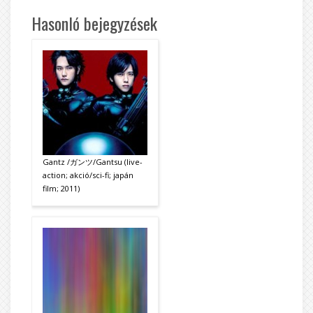
Hasonló bejegyzések
Gantz /ガンツ/Gantsu (live-
action; akció/sci-fi; japán
film; 2011)