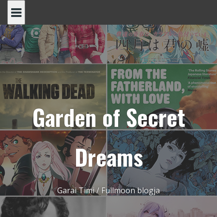
Skip
to
content
Garden of Secret
Dreams
Garai Timi / Fullmoon blogja