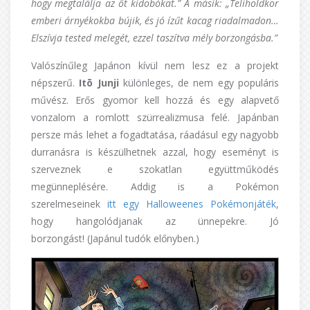
hogy megtalálja az őt kidobókat.” A másik: „Teliholdkor
emberi árnyékokba bújik, és jó ízűt kacag riadalmadon…
Elszívja tested melegét, ezzel taszítva mély borzongásba.”
Valószínűleg Japánon kívül nem lesz ez a projekt
népszerű.
Itō Junji
különleges, de nem egy populáris
művész. Erős gyomor kell hozzá és egy alapvető
vonzalom a romlott szürrealizmusa felé. Japánban
persze más lehet a fogadtatása, ráadásul egy nagyobb
durranásra is készülhetnek azzal, hogy eseményt is
szerveznek e szokatlan együttműködés
megünneplésére. Addig is a Pokémon
szerelmeseinek
itt egy Halloweenes Pokémonjáték
,
hogy hangolódjanak az ünnepekre. Jó
borzongást! (Japánul tudók előnyben.)