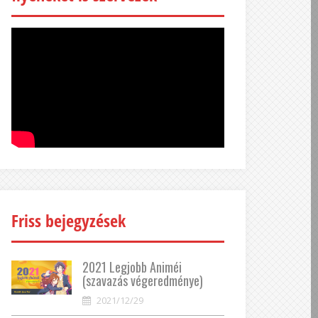
Friss bejegyzések
2021 Legjobb Animéi
(szavazás végeredménye)
2021/12/29