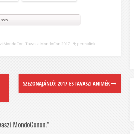
osts
zi MondoCon
,
Tavaszi MondoCon 2017
permalink
SZEZONAJÁNLÓ: 2017-ES TAVASZI ANIMÉK
vaszi MondoConon!
”