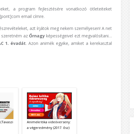
iteket, a program fejlesztésére vonatkozó ötleteiteket
l[pont]com email címre.
észrevételeket, azt írjátok meg nekem személyesen! A net
e szeretném az
Őrnagy
képességeivel ezt megvalósítani…
AC 1. évadát
. Azon animék egyike, amiket a kerekasztal
(Tavaszi
Animekritika videóverseny:
a végeredmény (2017. ősz)