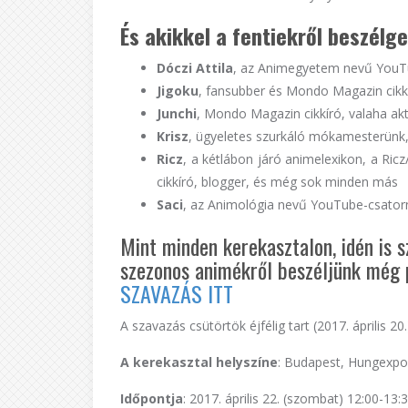
És akikkel a fentiekről beszélg
Dóczi Attila
, az Animegyetem nevű YouT
Jigoku
, fansubber és Mondo Magazin cikk
Junchi
, Mondo Magazin cikkíró, valaha a
Krisz
, ügyeletes szurkáló mókamesterünk,
Ricz
, a kétlábon járó animelexikon, a Ri
cikkíró, blogger, és még sok minden más
Saci
, az Animológia nevű YouTube-csator
Mint minden kerekasztalon, idén is s
szezonos animékről beszéljünk még p
SZAVAZÁS ITT
A szavazás csütörtök éjfélig tart (2017. április 20.
A kerekasztal helyszíne
: Budapest, Hungexp
Időpontja
: 2017. április 22. (szombat) 12:00-13