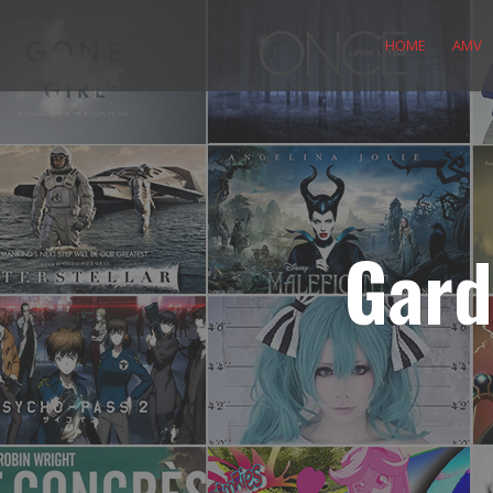
Skip
to
HOME
AMV
content
Gard