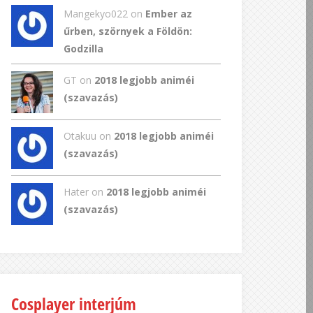
Mangekyo022
on
Ember az
űrben, szörnyek a Földön:
Godzilla
GT
on
2018 legjobb animéi
(szavazás)
Otakuu on
2018 legjobb animéi
(szavazás)
Hater on
2018 legjobb animéi
(szavazás)
Cosplayer interjúm