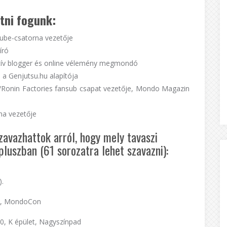
etni fogunk:
ube-csatorna vezetője
író
ktív blogger és online vélemény megmondó
 a Genjutsu.hu alapítója
cz/Ronin Factories fansub csapat vezetője, Mondo Magazin
na vezetője
zavazhattok arról, hogy mely tavaszi
luszban (61 sorozatra lehet szavazni):
).
o, MondoCon
:30, K épület, Nagyszínpad