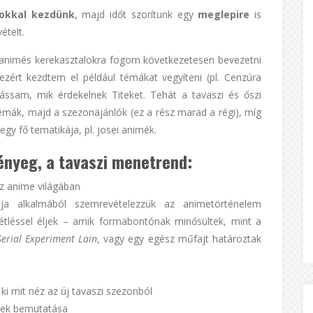
sokkal kezdünk
, majd időt szorítunk egy
meglepire
is
ételt.
téli animés kerekasztalokra fogom következetesen bevezetni
ezért kezdtem el például témákat vegyíteni (pl. Cenzúra
ássam, mik érdekelnek Titeket. Tehát a tavaszi és őszi
témák, majd a szezonajánlók (ez a rész marad a régi), míg
egy fő tematikája, pl. josei animék.
lényeg, a tavaszi menetrend:
az anime világában
ja alkalmából szemrevételezzük az animetörténelem
léssel éljek – amik formabontónak minősültek, mint a
Serial Experiment Lain
, vagy egy egész műfajt határoztak
i mit néz az új tavaszi szezonból
nek bemutatása