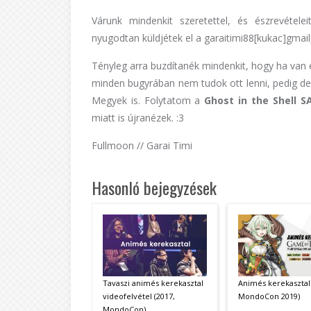
Várunk mindenkit szeretettel, és észrevétele
nyugodtan küldjétek el a garaitimi88[kukac]gmai
Tényleg arra buzdítanék mindenkit, hogy ha van 
minden bugyrában nem tudok ott lenni, pedig d
Megyek is. Folytatom a
Ghost in the Shell S
miatt is újranézek. :3
Fullmoon // Garai Timi
Hasonló bejegyzések
Animés kerekasztal 
Tavaszi animés kerekasztal
MondoCon 2019)
videofelvétel (2017,
MondoCon)