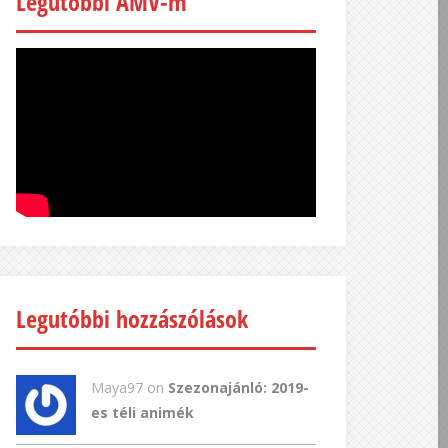
Legutóbbi AMV-m
Legutóbbi hozzászólások
Maya97 on
Szezonajánló: 2019-
es téli animék