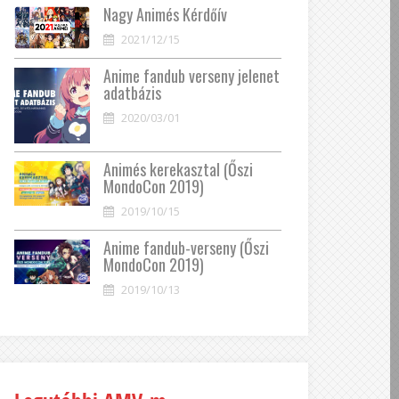
Nagy Animés Kérdőív
2021/12/15
Anime fandub verseny jelenet
adatbázis
2020/03/01
Animés kerekasztal (Őszi
MondoCon 2019)
2019/10/15
Anime fandub-verseny (Őszi
MondoCon 2019)
2019/10/13