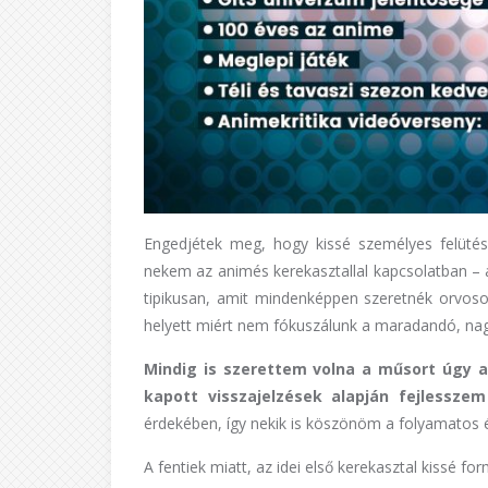
Engedjétek meg, hogy kissé személyes felütéss
nekem az animés kerekasztallal kapcsolatban – 
tipikusan, amit mindenképpen szeretnék orvosol
helyett miért nem fókuszálunk a maradandó, nag
Mindig is szerettem volna a műsort úgy al
kapott visszajelzések alapján fejlesszem
érdekében, így nekik is köszönöm a folyamatos és
A fentiek miatt, az idei első kerekasztal kissé fo