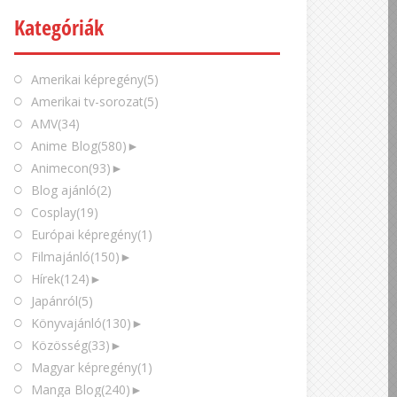
Kategóriák
Amerikai képregény
(5)
Amerikai tv-sorozat
(5)
AMV
(34)
Anime Blog
(580)
►
Animecon
(93)
►
Blog ajánló
(2)
Cosplay
(19)
Európai képregény
(1)
Filmajánló
(150)
►
Hírek
(124)
►
Japánról
(5)
Könyvajánló
(130)
►
Közösség
(33)
►
Magyar képregény
(1)
Manga Blog
(240)
►