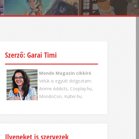
Szerző: Garai Timi
Mondo Magazin cikkíró
Velük is együtt dolgoztam:
Anime Addicts, Cosplay.hu,
MondoCon, Kulter.hu
Ilyeneket is szervezek