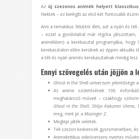
Az
új szezonos animék helyett klassziku
Nektek – ez kielégíti az első két fontosabb észrev
Ami a tematikus felütést illeti, azt a nyári és 
– ezzel a gondolattal már régóta játszottam, 
animékben) a kerekasztal programjába, hogy l
kerekasztalon előre kerülnek az éppen aktuális 
a téli és nyári animés kerekasztalnak mindig lesz 
Ennyi szövegelés után jöjjön a 
Ghost in the Shell univerzum jelentősége 
Az anime születésének 100. évforduló
meghatározó műveit – csakhogy szóismét
Ghost in the Shell
,
Shōjo Kakumei Utena
,
meg, mint pl. a
Mazinger Z
.
Meglepi játék veletek.
Téli szezon kedvencek gyorsmenetben, és k
Animekritikus videóverseny nyertes művé