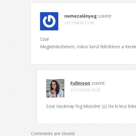
nemezalényeg
szerint:
2017/04/28 13:45
Szia!
Megkérdezhetem, mikor kerül feltöltésre a Kereka
Fullmoon
szerint:
2017/04/28 18:29
Szia! Vasárnap fog kikerülni! :))) De ki lesz link
Comments are closed.