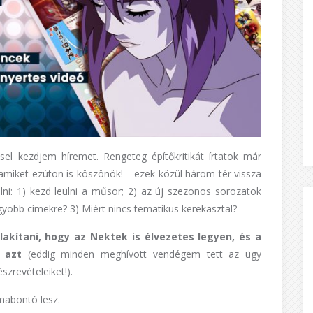
el kezdjem híremet. Rengeteg építőkritikát írtatok már
amiket ezúton is köszönök! – ezek közül három tér vissza
ni: 1) kezd leülni a műsor; 2) az új szezonos sorozatok
yobb címekre? 3) Miért nincs tematikus kerekasztal?
akítani, hogy az Nektek is élvezetes legyen, és a
 azt
(eddig minden meghívott vendégem tett az ügy
zrevételeiket!).
rmabontó lesz.