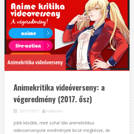
Animekritika videóverseny
Animekritika videóverseny: a
végeredmény (2017. ősz)
2017/10/17
Fullmoon
Jobb később, mint soha! Idei animekritikus
videoversenyünk eredményeit kicsit megkésve, de