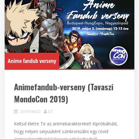
Anime fandub verseny
Animefandub-verseny (Tavaszi
MondoCon 2019)
2019/04/22
GT
Keltsd életre Te az animekaraktereket! Kipróbálnád,
hogy milyen seiyuuként szinkronizálni egy rövid