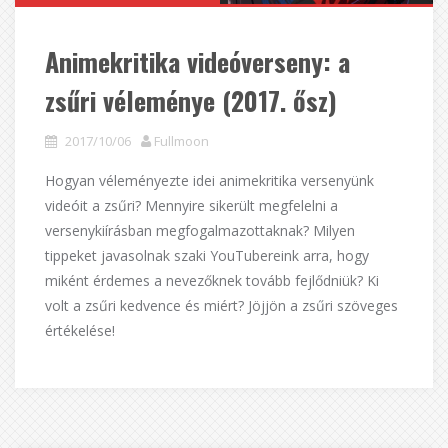
Animekritika videóverseny: a
zsűri véleménye (2017. ősz)
2017/10/06
Fullmoon
Hogyan véleményezte idei animekritika versenyünk
videóit a zsűri? Mennyire sikerült megfelelni a
versenykiírásban megfogalmazottaknak? Milyen
tippeket javasolnak szaki YouTubereink arra, hogy
miként érdemes a nevezőknek tovább fejlődniük? Ki
volt a zsűri kedvence és miért? Jöjjön a zsűri szöveges
értékelése!