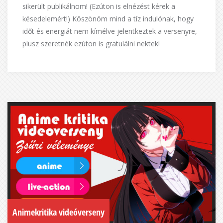
sikerült publikálnom! (Ezúton is elnézést kérek a
késedelemért!) Köszönöm mind a tíz indulónak, hogy
időt és energiát nem kímélve jelentkeztek a versenyre,
plusz szeretnék ezúton is gratulálni nektek!
Animekritika videóverseny