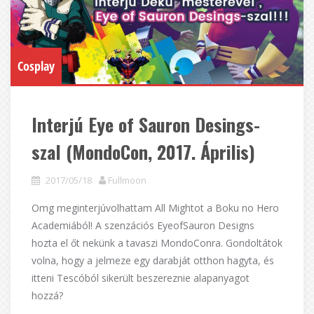
Cosplay
Interjú Eye of Sauron Desings-
szal (MondoCon, 2017. Április)
2017/05/18
Fullmoon
Omg meginterjúvolhattam All Mightot a Boku no Hero
Academiából! A szenzációs EyeofSauron Designs
hozta el őt nekünk a tavaszi MondoConra. Gondoltátok
volna, hogy a jelmeze egy darabját otthon hagyta, és
itteni Tescóból sikerült beszereznie alapanyagot
hozzá?