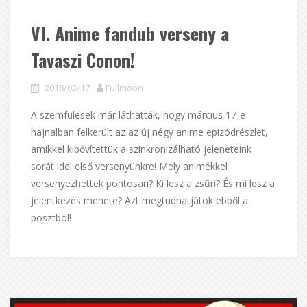
VI. Anime fandub verseny a
Tavaszi Conon!
2018/03/17
Fullmoon
A szemfülesek már láthatták, hogy március 17-e
hajnalban felkerült az az új négy anime epizódrészlet,
amikkel kibővítettük a szinkronizálható jeleneteink
sorát idei első versenyünkre! Mely animékkel
versenyezhettek pontosan? Ki lesz a zsűri? És mi lesz a
jelentkezés menete? Azt megtudhatjátok ebből a
posztból!