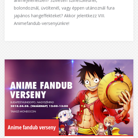
animejelenetben? Szívesen színészkednél,
bolondoznál, üvöltenél, vagy éppen utánoznál fura
japános hangeffekteket? Akkor jelentkezz VIII.
Animefandub-versenyünkre!
Anime fandub verseny