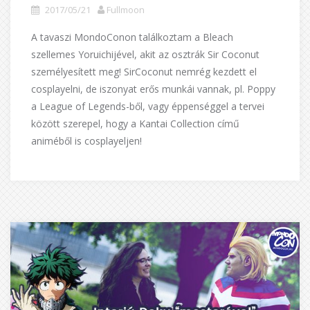
2017/05/21
Fullmoon
A tavaszi MondoConon találkoztam a Bleach
szellemes Yoruichijével, akit az osztrák Sir Coconut
személyesített meg! SirCoconut nemrég kezdett el
cosplayelni, de iszonyat erős munkái vannak, pl. Poppy
a League of Legends-ből, vagy éppenséggel a tervei
között szerepel, hogy a Kantai Collection című
animéből is cosplayeljen!