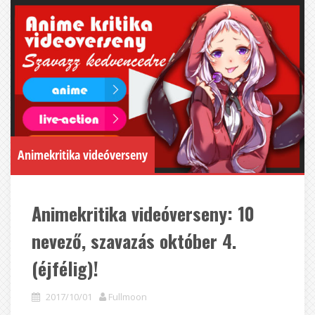
Animekritika videóverseny
Animekritika videóverseny: 10
nevező, szavazás október 4.
(éjfélig)!
2017/10/01
Fullmoon