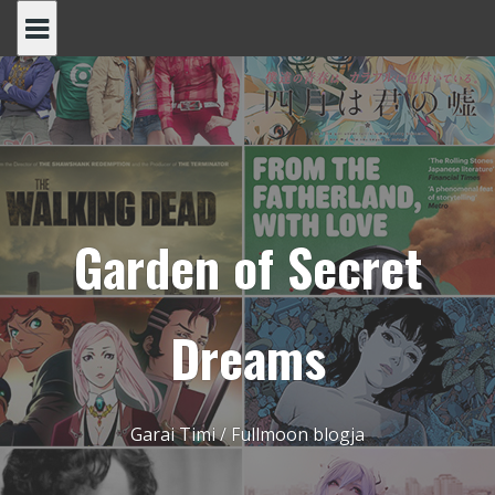
Skip
to
content
Garden of Secret
Dreams
Garai Timi / Fullmoon blogja