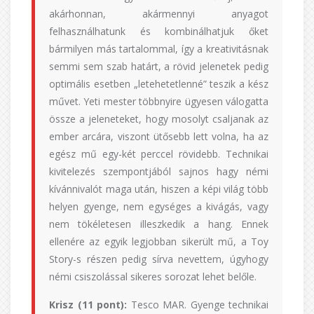
akárhonnan, akármennyi anyagot
felhasználhatunk és kombinálhatjuk őket
bármilyen más tartalommal, így a kreativitásnak
semmi sem szab határt, a rövid jelenetek pedig
optimális esetben „letehetetlenné” teszik a kész
művet. Yeti mester többnyire ügyesen válogatta
össze a jeleneteket, hogy mosolyt csaljanak az
ember arcára, viszont ütősebb lett volna, ha az
egész mű egy-két perccel rövidebb. Technikai
kivitelezés szempontjából sajnos hagy némi
kívánnivalót maga után, hiszen a képi világ több
helyen gyenge, nem egységes a kivágás, vagy
nem tökéletesen illeszkedik a hang. Ennek
ellenére az egyik legjobban sikerült mű, a Toy
Story-s részen pedig sírva nevettem, úgyhogy
némi csiszolással sikeres sorozat lehet belőle.
Krisz (11 pont):
Tesco MAR. Gyenge technikai