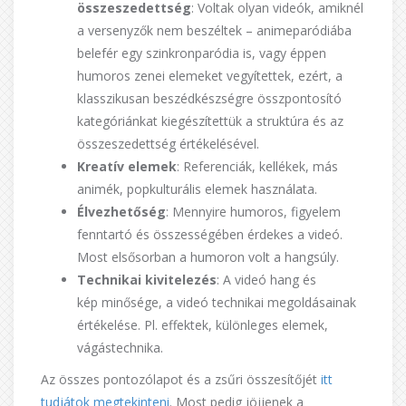
összeszedettség
: Voltak olyan videók, amiknél
a versenyzők nem beszéltek – animeparódiába
belefér egy szinkronparódia is, vagy éppen
humoros zenei elemeket vegyítettek, ezért, a
klasszikusan beszédkészségre összpontosító
kategóriánkat kiegészítettük a struktúra és az
összeszedettség értékelésével.
Kreatív elemek
: Referenciák, kellékek, más
animék, popkulturális elemek használata.
Élvezhetőség
: Mennyire humoros, figyelem
fenntartó és összességében érdekes a videó.
Most elsősorban a humoron volt a hangsúly.
Technikai kivitelezés
: A videó hang és
kép minősége, a videó technikai megoldásainak
értékelése. Pl. effektek, különleges elemek,
vágástechnika.
Az összes pontozólapot és a zsűri összesítőjét
itt
tudjátok megtekinteni
. Most pedig jöjjenek a