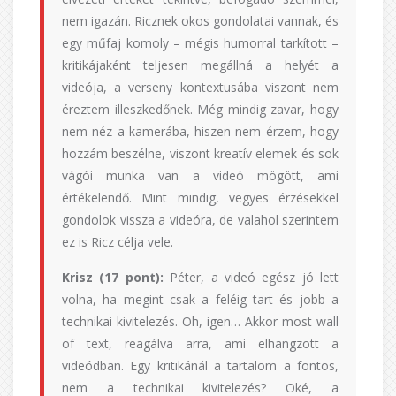
nem igazán. Ricznek okos gondolatai vannak, és
egy műfaj komoly – mégis humorral tarkított –
kritikájaként teljesen megállná a helyét a
videója, a verseny kontextusába viszont nem
éreztem illeszkedőnek. Még mindig zavar, hogy
nem néz a kamerába, hiszen nem érzem, hogy
hozzám beszélne, viszont kreatív elemek és sok
vágói munka van a videó mögött, ami
értékelendő. Mint mindig, vegyes érzésekkel
gondolok vissza a videóra, de valahol szerintem
ez is Ricz célja vele.
Krisz (17 pont):
Péter, a videó egész jó lett
volna, ha megint csak a feléig tart és jobb a
technikai kivitelezés. Oh, igen… Akkor most wall
of text, reagálva arra, ami elhangzott a
videódban. Egy kritikánál a tartalom a fontos,
nem a technikai kivitelezés? Oké, a