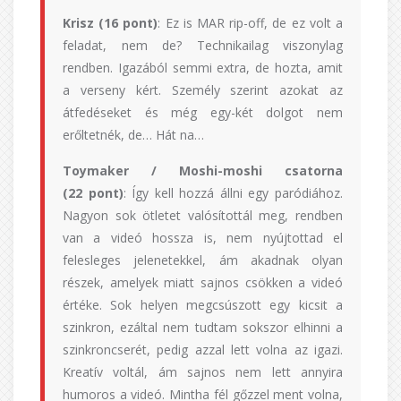
Krisz (16 pont)
: Ez is MAR rip-off, de ez volt a
feladat, nem de? Technikailag viszonylag
rendben. Igazából semmi extra, de hozta, amit
a verseny kért. Személy szerint azokat az
átfedéseket és még egy-két dolgot nem
erőltetnék, de… Hát na…
Toymaker / Moshi-moshi csatorna
(22 pont)
: Így kell hozzá állni egy paródiához.
Nagyon sok ötletet valósítottál meg, rendben
van a videó hossza is, nem nyújtottad el
felesleges jelenetekkel, ám akadnak olyan
részek, amelyek miatt sajnos csökken a videó
értéke. Sok helyen megcsúszott egy kicsit a
szinkron, ezáltal nem tudtam sokszor elhinni a
szinkroncserét, pedig azzal lett volna az igazi.
Kreatív voltál, ám sajnos nem lett annyira
humoros a videó. Mintha fél gőzzel ment volna,