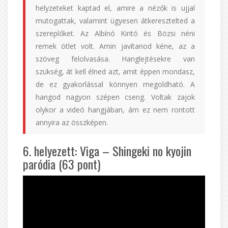
helyzeteket kaptad el, amire a nézők is ujjal
mutogattak, valamint ügyesen átkeresztelted a
szereplőket. Az Albínó Kiritó és Bözsi néni
remek ötlet volt. Amin javítanod kéne, az a
szöveg felolvasása. Hanglejtésekre van
szükség, át kell élned azt, amit éppen mondasz,
de ez gyakorlással könnyen megoldható. A
hangod nagyon szépen cseng. Voltak zajok
olykor a videó hangjában, ám ez nem rontott
annyira az összképen.
6. helyezett: Viga – Shingeki no kyojin
paródia (63 pont)