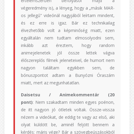
értelemszerűen befolyásol majd a
végeredmény is), a lényeg, hogy a „másik MAR-
os jellegű” videónál nagyjából leírtam mindent,
és ez erre is igaz. Bár ez technikailag
élvezhetőbb volt a képminőség miatt, ezen
egyáltalán nem tudtam elmosolyodni sem,
inkább azt éreztem, hogy random
animejelenetek jól össze lettek vágva
élőszereplős filmek jeleneteivel, de humort nem
nagyon találtam egyikben sem, de
bónuszpontot adtam a Bunyózni Óraszám
miatt, mert az megunhatatlan.
Daisetsu / Animekommentár (20
pont)
: Nem szakadtam minden egyes poénon,
de itt nagyon jó ötletek voltak. Össze-vissza
nézem a videókat, de eddig te vagy az első, aki
olyat küldött be, aminél feljött bennem a
kérdés: máris vége? Bár a szövegbeúszásokból