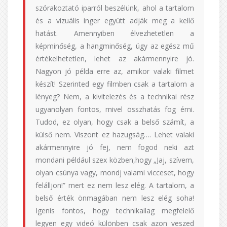
szórakoztató iparról beszélünk, ahol a tartalom
és a vizuális inger együtt adják meg a kellő
hatást. Amennyiben élvezhetetlen a
képminőség, a hangminőség, úgy az egész mű
értékelhetetlen, lehet az akármennyire jó.
Nagyon jó példa erre az, amikor valaki filmet
készít! Szerinted egy filmben csak a tartalom a
lényeg? Nem, a kivitelezés és a technikai rész
ugyanolyan fontos, mivel összhatás fog érni.
Tudod, ez olyan, hogy csak a belső számít, a
külső nem. Viszont ez hazugság…. Lehet valaki
akármennyire jó fej, nem fogod neki azt
mondani például szex közben,hogy „Jaj, szívem,
olyan csúnya vagy, mondj valami vicceset, hogy
felálljon!” mert ez nem lesz elég. A tartalom, a
belső érték önmagában nem lesz elég soha!
Igenis fontos, hogy technikailag megfelelő
legyen egy videó különben csak azon veszed