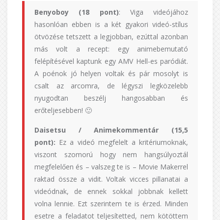
Benyoboy (18 pont)
: Viga videójához
hasonlóan ebben is a két gyakori videó-stílus
ötvözése tetszett a legjobban, ezúttal azonban
más volt a recept: egy animebemutató
felépítésével kaptunk egy AMV Hell-es paródiát.
A poénok jó helyen voltak és pár mosolyt is
csalt az arcomra, de légyszi legközelebb
nyugodtan beszélj hangosabban és
erőteljesebben! 🙂
Daisetsu / Animekommentár (15,5
pont):
Ez a videó megfelelt a kritériumoknak,
viszont szomorú hogy nem hangsúlyoztál
megfelelően és – valszeg te is – Movie Makerrel
raktad össze a vidit. Voltak vicces pillanatai a
videódnak, de ennek sokkal jobbnak kellett
volna lennie. Ezt szerintem te is érzed. Minden
esetre a feladatot teljesítetted, nem kötöttem