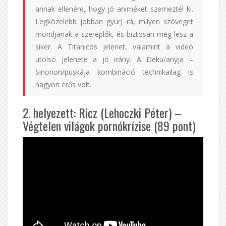
annak ellenére, hogy jó animéket szemeztél ki.
Legközelebb jobban gyúrj rá, milyen szöveget
mondjanak a szereplők, és biztosan meg lesz a
siker. A Titanicos jelenet, valamint a videó
utolsó jelenete a jó irány. A Deku/anyja –
Sinonon/puskája kombináció technikailag is
nagyon erős volt.
2. helyezett: Ricz (Lehoczki Péter) –
Végtelen világok pornókrízise (89 pont)