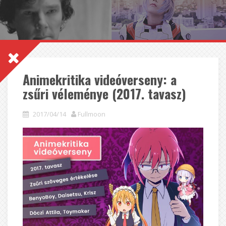
Animekritika videóverseny: a
zsűri véleménye (2017. tavasz)
2017/04/14
Fullmoon