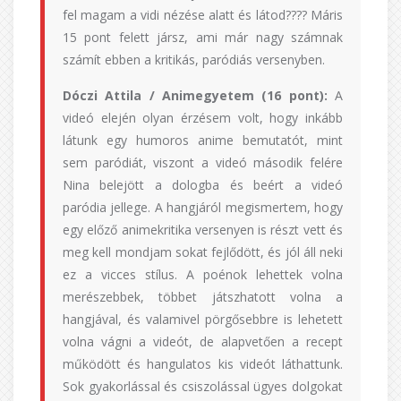
fel magam a vidi nézése alatt és látod???? Máris
15 pont felett jársz, ami már nagy számnak
számít ebben a kritikás, paródiás versenyben.
Dóczi Attila / Animegyetem (16 pont):
A
videó elején olyan érzésem volt, hogy inkább
látunk egy humoros anime bemutatót, mint
sem paródiát, viszont a videó második felére
Nina belejött a dologba és beért a videó
paródia jellege. A hangjáról megismertem, hogy
egy előző animekritika versenyen is részt vett és
meg kell mondjam sokat fejlődött, és jól áll neki
ez a vicces stílus. A poénok lehettek volna
merészebbek, többet játszhatott volna a
hangjával, és valamivel pörgősebbre is lehetett
volna vágni a videót, de alapvetően a recept
működött és hangulatos kis videót láthattunk.
Sok gyakorlással és csiszolással ügyes dolgokat