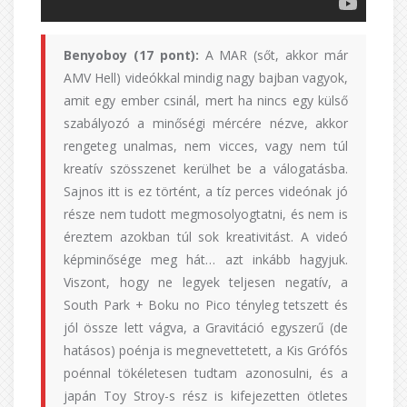
Benyoboy (17 pont):
A MAR (sőt, akkor már
AMV Hell) videókkal mindig nagy bajban vagyok,
amit egy ember csinál, mert ha nincs egy külső
szabályozó a minőségi mércére nézve, akkor
rengeteg unalmas, nem vicces, vagy nem túl
kreatív szösszenet kerülhet be a válogatásba.
Sajnos itt is ez történt, a tíz perces videónak jó
része nem tudott megmosolyogtatni, és nem is
éreztem azokban túl sok kreativitást. A videó
képminősége meg hát… azt inkább hagyjuk.
Viszont, hogy ne legyek teljesen negatív, a
South Park + Boku no Pico tényleg tetszett és
jól össze lett vágva, a Gravitáció egyszerű (de
hatásos) poénja is megnevettetett, a Kis Grófós
poénnal tökéletesen tudtam azonosulni, és a
japán Toy Stroy-s rész is kifejezetten ötletes