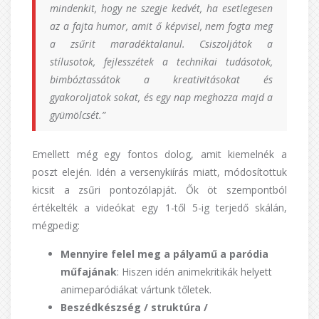
mindenkit, hogy ne szegje kedvét, ha esetlegesen
az a fajta humor, amit ő képvisel, nem fogta meg
a zsűrit maradéktalanul. Csiszoljátok a
stílusotok, fejlesszétek a technikai tudásotok,
bimbóztassátok a kreativitásokat és
gyakoroljatok sokat, és egy nap meghozza majd a
gyümölcsét.”
Emellett még egy fontos dolog, amit kiemelnék a
poszt elején. Idén a versenykiírás miatt, módosítottuk
kicsit a zsűri pontozólapját. Ők öt szempontból
értékelték a videókat egy 1-től 5-ig terjedő skálán,
mégpedig:
Mennyire felel meg a pályamű a paródia
műfajának
: Hiszen idén animekritikák helyett
animeparódiákat vártunk tőletek.
Beszédkészség / struktúra /