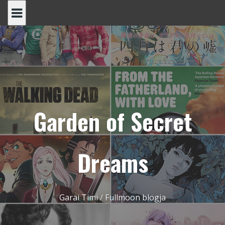
Skip
to
content
Garden of Secret
Dreams
Garai Timi / Fullmoon blogja