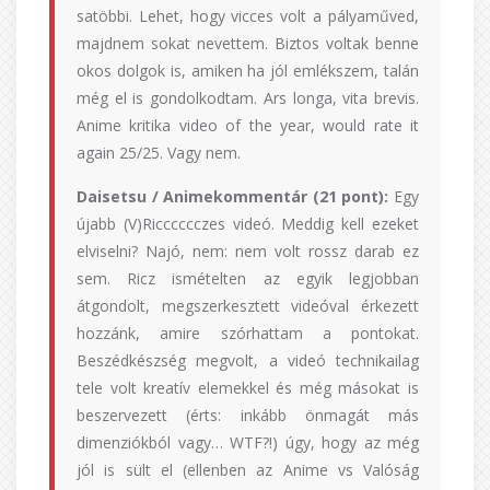
satöbbi. Lehet, hogy vicces volt a pályaműved,
majdnem sokat nevettem. Biztos voltak benne
okos dolgok is, amiken ha jól emlékszem, talán
még el is gondolkodtam. Ars longa, vita brevis.
Anime kritika video of the year, would rate it
again 25/25. Vagy nem.
Daisetsu / Animekommentár (21 pont):
Egy
újabb (V)Ricccccczes videó. Meddig kell ezeket
elviselni? Najó, nem: nem volt rossz darab ez
sem. Ricz ismételten az egyik legjobban
átgondolt, megszerkesztett videóval érkezett
hozzánk, amire szórhattam a pontokat.
Beszédkészség megvolt, a videó technikailag
tele volt kreatív elemekkel és még másokat is
beszervezett (érts: inkább önmagát más
dimenziókból vagy… WTF?!) úgy, hogy az még
jól is sült el (ellenben az Anime vs Valóság