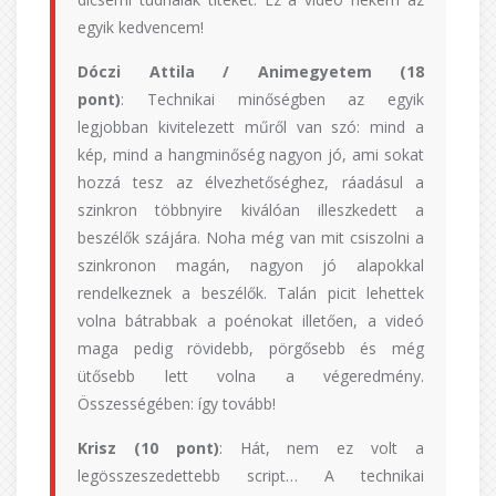
egyik kedvencem!
Dóczi Attila / Animegyetem (18
pont)
: Technikai minőségben az egyik
legjobban kivitelezett műről van szó: mind a
kép, mind a hangminőség nagyon jó, ami sokat
hozzá tesz az élvezhetőséghez, ráadásul a
szinkron többnyire kiválóan illeszkedett a
beszélők szájára. Noha még van mit csiszolni a
szinkronon magán, nagyon jó alapokkal
rendelkeznek a beszélők. Talán picit lehettek
volna bátrabbak a poénokat illetően, a videó
maga pedig rövidebb, pörgősebb és még
ütősebb lett volna a végeredmény.
Összességében: így tovább!
Krisz (10 pont)
: Hát, nem ez volt a
legösszeszedettebb script… A technikai