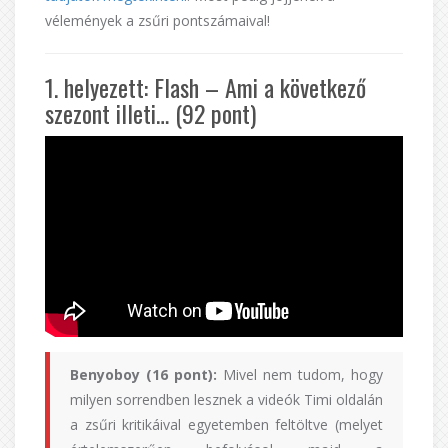
vélemények a zsűri pontszámaival!
1. helyezett: Flash – Ami a következő
szezont illeti… (92 pont)
Benyoboy (16 pont):
Mivel nem tudom, hogy
milyen sorrendben lesznek a videók Timi oldalán
a zsűri kritikáival egyetemben feltöltve (melyet