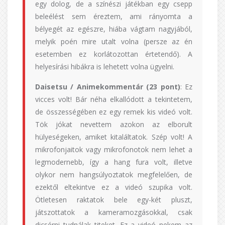
egy dolog, de a színészi játékban egy csepp
beleélést sem éreztem, ami rányomta a
bélyegét az egészre, hiába vágtam nagyjából,
melyik poén mire utalt volna (persze az én
esetemben ez korlátozottan értetendő). A
helyesírási hibákra is lehetett volna ügyelni.
Daisetsu / Animekommentár (23 pont)
: Ez
vicces volt! Bár néha elkallódott a tekintetem,
de összességében ez egy remek kis videó volt.
Tök jókat nevettem azokon az elborult
hülyeségeken, amiket kitaláltatok. Szép volt! A
mikrofonjaitok vagy mikrofonotok nem lehet a
legmodernebb, így a hang fura volt, illetve
olykor nem hangsúlyoztatok megfelelően, de
ezektől eltekintve ez a videó szupika volt.
Ötletesen raktatok bele egy-két pluszt,
játszottatok a kameramozgásokkal, csak
dicsérni tudnálak titeket. Ez a videó nekem az