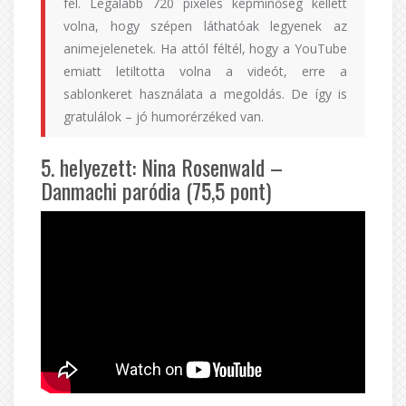
fel. Legalább 720 pixeles képminőség kellett
volna, hogy szépen láthatóak legyenek az
animejelenetek. Ha attól féltél, hogy a YouTube
emiatt letiltotta volna a videót, erre a
sablonkeret használata a megoldás. De így is
gratulálok – jó humorérzéked van.
5. helyezett: Nina Rosenwald –
Danmachi paródia (75,5 pont)