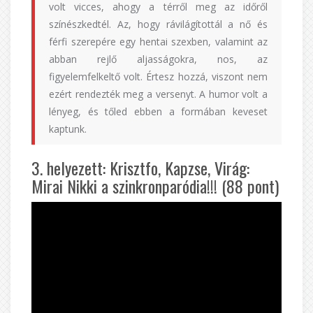
volt vicces, ahogy a térről meg az időről
színészkedtél. Az, hogy rávilágítottál a nő és
férfi szerepére egy hentai szexben, valamint az
abban rejlő aljasságokra, nos, az
figyelemfelkeltő volt. Értesz hozzá, viszont nem
ezért rendezték meg a versenyt. A humor volt a
lényeg, és tőled ebben a formában keveset
kaptunk.
3. helyezett: Krisztfo, Kapzse, Virág:
Mirai Nikki a szinkronparódia!!! (88 pont)