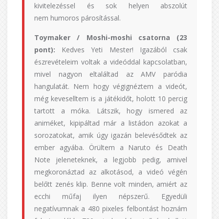
kivitelezéssel és sok helyen abszolút
nem humoros párosítással.
Toymaker / Moshi-moshi csatorna (23
pont):
Kedves Yeti Mester! Igazából csak
észrevételeim voltak a videóddal kapcsolatban,
mivel nagyon eltaláltad az AMV paródia
hangulatát. Nem hogy végignéztem a videót,
még keveselltem is a játékidőt, holott 10 percig
tartott a móka. Látszik, hogy ismered az
animéket, kipipáltad már a listádon azokat a
sorozatokat, amik úgy igazán belevésődtek az
ember agyába. Örültem a Naruto és Death
Note jeleneteknek, a legjobb pedig, amivel
megkoronáztad az alkotásod, a videó végén
belőtt zenés klip. Benne volt minden, amiért az
ecchi műfaj ilyen népszerű. Egyedüli
negatívumnak a 480 pixeles felbontást hoznám