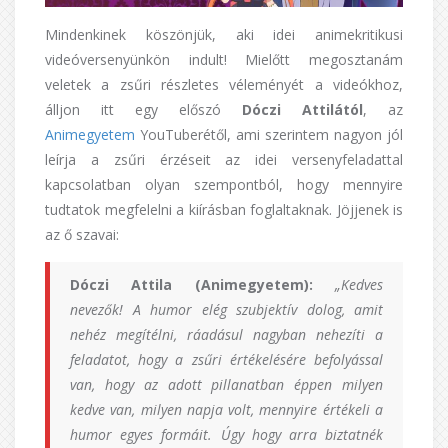
Mindenkinek köszönjük, aki idei animekritikusi
videóversenyünkön indult! Mielőtt megosztanám
veletek a zsűri részletes véleményét a videókhoz,
álljon itt egy előszó
Dóczi Attilától
, az
Animegyetem
YouTuberétől, ami szerintem nagyon jól
leírja a zsűri érzéseit az idei versenyfeladattal
kapcsolatban olyan szempontból, hogy mennyire
tudtatok megfelelni a kiírásban foglaltaknak. Jöjjenek is
az ő szavai:
Dóczi Attila (Animegyetem):
„
Kedves
nevezők! A humor elég szubjektív dolog, amit
nehéz megítélni, ráadásul nagyban nehezíti a
feladatot, hogy a zsűri értékelésére befolyással
van, hogy az adott pillanatban éppen milyen
kedve van, milyen napja volt, mennyire értékeli a
humor egyes formáit. Úgy hogy arra biztatnék