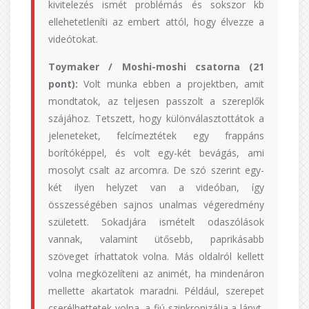
kivitelezés ismét problémás és sokszor kb
ellehetetleníti az embert attól, hogy élvezze a
videótokat.
Toymaker / Moshi-moshi csatorna (21
pont):
Volt munka ebben a projektben, amit
mondtatok, az teljesen passzolt a szereplők
szájához. Tetszett, hogy különválasztottátok a
jeleneteket, felcímeztétek egy frappáns
borítóképpel, és volt egy-két bevágás, ami
mosolyt csalt az arcomra. De szó szerint egy-
két ilyen helyzet van a videóban, így
összességében sajnos unalmas végeredmény
született. Sokadjára ismételt odaszólások
vannak, valamint ütősebb, paprikásabb
szöveget írhattatok volna. Más oldalról kellett
volna megközelíteni az animét, ha mindenáron
mellette akartatok maradni. Például, szerepet
cserélhettetek volna, a fiú szinkronizálja a lányt,