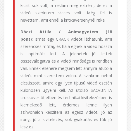
kicsit sok volt, a reklám meg extrém, de ez a
videó szerintem vicces volt. Még fel is
nevettem, ami ennél a kritikaversenynél ritka!
Dóczi Attila / Animegyetem (18
pont)
: Ismét egy CRACK videót láthatunk, ami
szerencsés műfaj, és hála égnek a videó hossza
is optimális lett. A jelenetek jól lettek
összeválogatva és a videó minősége is rendben
van. Ennek ellenére mégsem lett annyira átütő a
videó, mint szerettem volna. A szinkron néhol
elcsúszott, amire egy ilyen típusú videó esetén
különösen ügyelni kell. Az utolsó SAO/BNHA
crossover ötletben és technikai kivitelezésben is
kiemelkedő lett, érdemes lenne ilyen
színvonalon készíteni az egész videót. Jó az
irány, jó a kivitelezés, sok gyakorlás és tök jó
lesz ez.