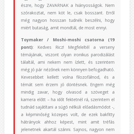
észre, hogy ZAVARNAK a hiányosságok. Nem
szórakoztat, nem köt le, csak bosszant. Erről
még nagyon hosszan tudnék beszélni, hogy
miért butaság, amit mondtál, de most ennyi.
Toymaker / Moshi-moshi csatorna (19
pont)
: Kedves Ricz! Megfeleltél a verseny
témájának, viszont olyan ironikus parodizálást
tálaltál, ami nekem nem ízlett, és szerintem
még jó pár nézőnek nem könnyen befogadható.
Kevesebbet kellett volna filozofálnod, és a
témát sem érzem jó döntésnek. Engem még
mindig zavar, hogy olvasod a szöveget a
kamera előtt – ha időt fektetnél rá, szerintem el
tudnád sajátítani a súgó nélküli előadásmódot -,
a képminőség közepes volt, de ezek bakfitty
hátrányok ahhoz képest, mint amit tréfás
jelenetnek akartál szánni. Sajnos, nagyon nem