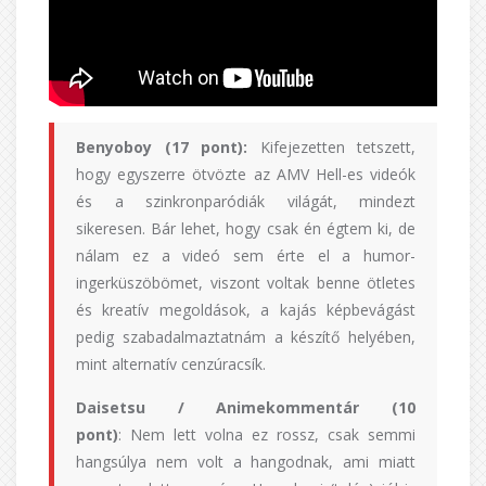
Benyoboy (17 pont):
Kifejezetten tetszett,
hogy egyszerre ötvözte az AMV Hell-es videók
és a szinkronparódiák világát, mindezt
sikeresen. Bár lehet, hogy csak én égtem ki, de
nálam ez a videó sem érte el a humor-
ingerküszöbömet, viszont voltak benne ötletes
és kreatív megoldások, a kajás képbevágást
pedig szabadalmaztatnám a készítő helyében,
mint alternatív cenzúracsík.
Daisetsu / Animekommentár (10
pont)
: Nem lett volna ez rossz, csak semmi
hangsúlya nem volt a hangodnak, ami miatt