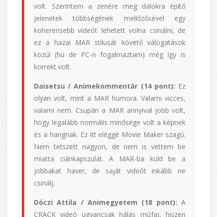
volt. Szerintem a zenére meg dalokra építő
jelenetek többségének mellőzősével egy
koherensebb videót lehetett volna csinálni, de
ez a hazai MAR stílusát követő válogatások
közül (hú de PC-n fogalmaztam) még így is
korrekt volt.
Daisetsu / Animekommentár (14 pont):
Ez
olyan volt, mint a MAR humora. Valami vicces,
valami nem. Csupán a MAR annyival jobb volt,
hogy legalább normális minősége volt a képnek
és a hangnak. Ez itt eléggé Movie Maker szagú.
Nem tetszett nagyon, de nem is vettem be
miatta ciánkapszulát. A MAR-ba küld be a
jobbakat haver, de saját videót inkább ne
csinálj.
Dóczi Attila / Animegyetem (18 pont):
A
CRACK videó ugyancsak hálás műfaj, hiszen