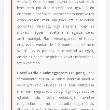
videóval). Okos humort használtál, így sokaknak
lehet nem jött át a viccelődésed. Igazából én
értettem a poénokat, bár szerintem nem voltak
olyan erősek, mint ahogyan azt a fejedben
gondoltad. Valahogy úgy éreztem, hogy ez
mókás, mégsem nevettem fel egyszer sem,
amit mondjuk Flash versenytársad el tudott
érni, ezért vontam le 1-2 pontot, de ez nem
számít: így is jelenleg a te videód az egyik,
amely legjobban megfelelt a követelményeknek.
Szép volt tesó!
Dóczi Attila / Animegyetem (15 pont):
Ricz
formabontó stílusa, a videó kontextusából a
versenyre való kilépése és a zsűri kritizálása
már-már megszokott dolog, úgy hogy szót se
ejtsünk róla. Noha definícióját tekintve
megfelelhet a mű a paródia fogalmának,
élvezeti értékét tekintve, befogadó szemmel,