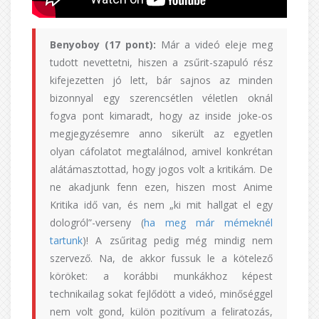
Benyoboy (17 pont):
Már a videó eleje meg
tudott nevettetni, hiszen a zsűrit-szapuló rész
kifejezetten jó lett, bár sajnos az minden
bizonnyal egy szerencsétlen véletlen oknál
fogva pont kimaradt, hogy az inside joke-os
megjegyzésemre anno sikerült az egyetlen
olyan cáfolatot megtalálnod, amivel konkrétan
alátámasztottad, hogy jogos volt a kritikám. De
ne akadjunk fenn ezen, hiszen most Anime
Kritika idő van, és nem „ki mit hallgat el egy
dologról”-verseny (
ha meg már mémeknél
tartunk
)! A zsűritag pedig még mindig nem
szervező. Na, de akkor fussuk le a kötelező
köröket: a korábbi munkákhoz képest
technikailag sokat fejlődött a videó, minőséggel
nem volt gond, külön pozitívum a feliratozás,