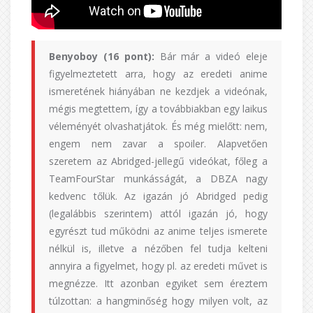
Benyoboy (16 pont):
Bár már a videó eleje
figyelmeztetett arra, hogy az eredeti anime
ismeretének hiányában ne kezdjek a videónak,
mégis megtettem, így a továbbiakban egy laikus
véleményét olvashatjátok. És még mielőtt: nem,
engem nem zavar a spoiler. Alapvetően
szeretem az Abridged-jellegű videókat, főleg a
TeamFourStar munkásságát, a DBZA nagy
kedvenc tőlük. Az igazán jó Abridged pedig
(legalábbis szerintem) attól igazán jó, hogy
egyrészt tud működni az anime teljes ismerete
nélkül is, illetve a nézőben fel tudja kelteni
annyira a figyelmet, hogy pl. az eredeti művet is
megnézze. Itt azonban egyiket sem éreztem
túlzottan: a hangminőség hogy milyen volt, az