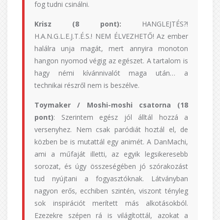
fog tudni csinálni.
Krisz (8 pont):
HANGLEJTÉS?!
H.A.N.G.L.E.J.T.É.S.! NEM ÉLVEZHETŐ! Az ember
halálra unja magát, mert annyira monoton
hangon nyomod végig az egészet. A tartalom is
hagy némi kívánnivalót maga után… a
technikai részről nem is beszélve.
Toymaker / Moshi-moshi csatorna (18
pont)
: Szerintem egész jól álltál hozzá a
versenyhez. Nem csak paródiát hoztál el, de
közben be is mutattál egy animét. A DanMachi,
ami a műfaját illetti, az egyik legsikeresebb
sorozat, és úgy összeségében jó szórakozást
tud nyújtani a fogyasztóknak. Látványban
nagyon erős, ecchiben szintén, viszont tényleg
sok inspirációt merített más alkotásokból.
Ezezekre szépen rá is világítottál, azokat a