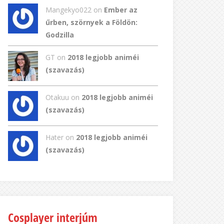
Mangekyo022
on
Ember az
űrben, szörnyek a Földön:
Godzilla
GT
on
2018 legjobb animéi
(szavazás)
Otakuu on
2018 legjobb animéi
(szavazás)
Hater on
2018 legjobb animéi
(szavazás)
Cosplayer interjúm