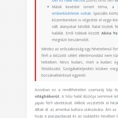
Élet és halál városa
(2009) című film áll
Másik kevésbé ismert téma, a
emberkísérletek voltak
. Speciális kór
közembereken is végeztek el vegyi kís
vált alanyokat később fiatal tisztek f
halálát. Erről többek között
Akira Y
megrázó beszámolót.
Mindez az erőszakosság egy hihetetlenül fon
férfi a kitűzött célért ellentmondást nem
tetteiben. Nincs kudarc, mert a kudarc eg
feloldozást. Szolgálatteljesítés közben me
bocsánatkéréssel egyenlő.
Azonban ez a rendíthetetlen szamuráj kép da
világháborút.
A hősi halál illúziója semmivé le
japán férfi identitását. Milliók vesztették el hi
álltak át az amerikai kultúra utánzására. Ám az
hogy a piacgazdaság és az újjáépítés hevében l