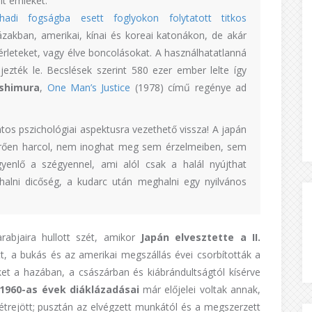
ít emléket.
hadi fogságba esett foglyokon folytatott titkos
házakban, amerikai, kínai és koreai katonákon, de akár
érleteket, vagy élve boncolásokat. A használhatatlanná
ejezték le. Becslések szerint 580 ezer ember lelte így
oshimura
,
One Man’s Justice
(1978) című regénye ad
tos pszichológiai aspektusra vezethető vissza! A japán
 tűrően harcol, nem inoghat meg sem érzelmeiben, sem
yenlő a szégyennel, ami alól csak a halál nyújthat
ghalni dicőség, a kudarc után meghalni egy nyilvános
rabjaira hullott szét, amikor
Japán elvesztette a II.
tt, a bukás és az amerikai megszállás évei csorbították a
tüket a hazában, a császárban és kiábrándultságtól kísérve
1960-as évek diáklázadásai
már előjelei voltak annak,
étrejött; pusztán az elvégzett munkától és a megszerzett