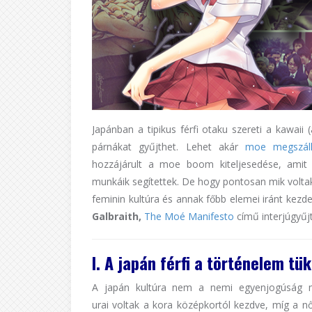
Japánban a tipikus férfi otaku szereti a kawaii 
párnákat gyűjthet. Lehet akár
moe megszáll
hozzájárult a moe boom kiteljesedése, ami
munkáik segítettek. De hogy pontosan mik voltak
feminin kultúra és annak főbb elemei iránt kezd
Galbraith,
The Moé Manifesto
című interjúgyű
I. A japán férfi a történelem tü
A japán kultúra nem a nemi egyenjogúság me
urai voltak a kora középkortól kezdve, míg a 