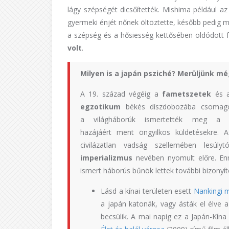
lágy szépségét dicsőítették. Mishima például a
gyermeki énjét nőnek öltöztette, később pedig mez
a szépség és a hősiesség kettősében oldódott fe
volt
.
Milyen is a japán psziché? Merüljünk m
A 19. század végéig a
fametszetek
és a
egzotikum
békés díszdobozába csomagol
a világháborúk ismertették meg a n
hazájáért ment öngyilkos küldetésekre.
civilázatlan vadság szellemében lesú
imperializmus
nevében nyomult előre. En
ismert háborús bűnök lettek további bizonyít
Lásd a kínai területen esett
Nankingi m
a japán katonák, vagy ásták el élve 
becsülik. A mai napig ez a Japán-Kína 