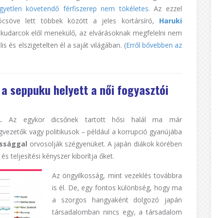
gyetlen követendő férfiszerep nem tökéletes
. Az ezzel
csöve lett többek között a jeles kortársíró,
Haruki
a kudarcok elől menekülő, az elvárásoknak megfelelni nem
s és elszigetelten él a saját világában. (
Erről bővebben az
fi a seppuku helyett a női fogyasztói
.
Az egykor dicsőnek tartott hősi halál ma már
gvezetők vagy politikusok – például a korrupció gyanújába
ossággal
orvosolják szégyenüket. A japán diákok körében
s teljesítési kényszer kiborítja őket.
Az öngyilkosság, mint vezeklés továbbra
is él. De, egy fontos különbség, hogy ma
a szorgos hangyaként dolgozó japán
társadalomban nincs egy, a társadalom