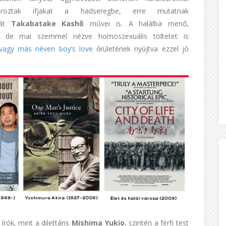
oroztak ifjakat a hadseregbe, erre mutatnak
dát
Takabatake Kashō
művei is. A halálba menő,
t, de mai szemmel nézve homoszexuális töltetet is
avagy más néven boy’s love
őrületének nyújtva ezzel jó
írók, mint a dilettáns
Mishima Yukio
, szintén a férfi test