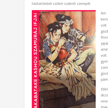
háztartásbeli szűkre szabott szerepét.
Ám 
kemé
vol
gazd
fino
japá
amin
vol
gyön
sze
gör
pár
Ebbő
dics
rene
Pla