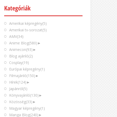
Kategóriák
Amerikai képregény
(5)
Amerikai tv-sorozat
(5)
AMV
(34)
Anime Blog
(580)
►
Animecon
(93)
►
Blog ajánló
(2)
Cosplay
(19)
Európai képregény
(1)
Filmajánló
(150)
►
Hírek
(124)
►
Japánról
(5)
Könyvajánló
(130)
►
Közösség
(33)
►
Magyar képregény
(1)
Manga Blog
(240)
►