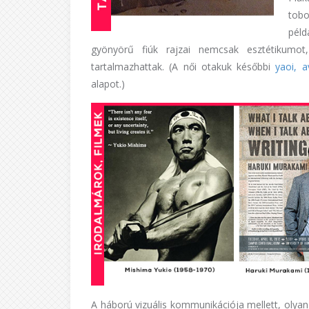
tob
pél
gyönyörű fiúk rajzai nemcsak esztétikumo
tartalmazhattak. (A női otakuk későbbi
yaoi, 
alapot.)
A háború vizuális kommunikációja mellett, olyan 