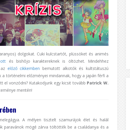
(aranyos) dolgokat. Cuki kulcstartót, plüssöket és animés
ott
és bishōjo karaktereknek is öltözhet. Mindehhez
t az
előző cikkemben
bemutott alkotók és kultstátuszú
 a történelmi előzményei mindannak, hogy a japán férfi a
ett el vonzódni? Kutakodjunk egy kicsit tovább
Patrick W.
jteménye mentén!
krében
legágya. A mélyen tisztelt szamurájok élet és halál
nők paravánok mögé zárva töltötték be a családanya és a