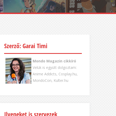
Szerző: Garai Timi
Mondo Magazin cikkíró
Velük is együtt dolgoztam:
Anime Addicts, Cosplay.hu,
MondoCon, Kulter.hu
Ilyeneket is szervezek