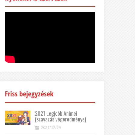
Friss bejegyzések
2021 Legjobb Animéi
(szavazás végeredménye)
2021/12/29