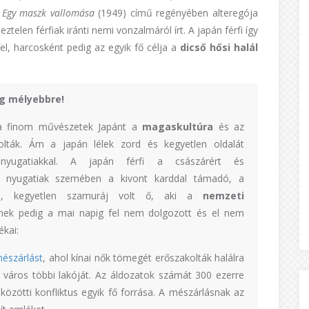
z
Egy maszk vallomása
(1949) című regényében alteregója
telen férfiak iránti nemi vonzalmáról írt. A japán férfi így
l, harcosként pedig az egyik fő célja a
dicső hősi halál
ég mélyebbre!
 finom művészetek Japánt a
magaskultúra
és az
ták. Ám a japán lélek zord és kegyetlen oldalát
yugatiakkal. A japán férfi a császárért és
 A nyugatiak szemében a kivont karddal támadó, a
lytó, kegyetlen szamuráj volt ő, aki a
nemzeti
nek pedig a mai napig fel nem dolgozott és el nem
ékai:
észárlást
, ahol kínai nők tömegét erőszakolták halálra
a város többi lakóját. Az áldozatok számát 300 ezerre
közötti konfliktus egyik fő forrása. A mészárlásnak az