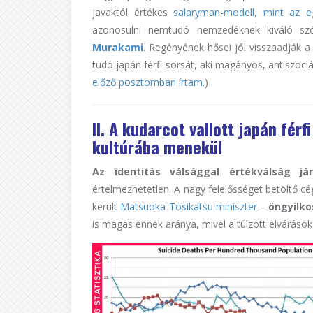
javaktól értékes
salaryman-modell, mint az e
azonosulni nemtudó nemzedéknek kiváló szó
Murakami
. Regényének hősei jól visszaadják 
tudó japán férfi sorsát, aki magányos, antiszociáli
előző posztomban írtam
.)
II. A kudarcot vallott japán fér
kultúrába menekül
Az identitás válsággal értékválság jár
értelmezhetetlen. A nagy felelősséget betöltő cé
került
Matsuoka Tosikatsu miniszter
–
öngyilk
is magas ennek aránya, mivel a túlzott elvárások é