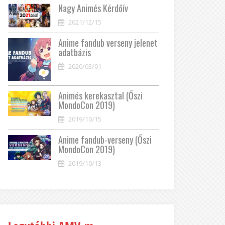
Nagy Animés Kérdőív
2021/12/15
Anime fandub verseny jelenet
adatbázis
2020/03/01
Animés kerekasztal (Őszi
MondoCon 2019)
2019/10/15
Anime fandub-verseny (Őszi
MondoCon 2019)
2019/10/13