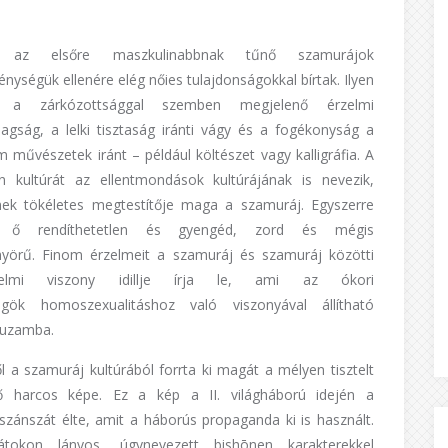
az elsőre maszkulinabbnak tűnő szamurájok
nységük ellenére elég nőies tulajdonságokkal bírtak. Ilyen
t a zárkózottsággal szemben megjelenő érzelmi
agság, a lelki tisztaság iránti vágy és a fogékonyság a
m művészetek iránt – például költészet vagy kalligráfia. A
n kultúrát az ellentmondások kultúrájának is nevezik,
ek tökéletes megtestítője maga a szamuráj. Egyszerre
t ő rendíthetetlen és gyengéd, zord és mégis
yörű. Finom érzelmeit a szamuráj és szamuráj közötti
relmi viszony idillje írja le, ami az ókori
ögök homoszexualitáshoz való viszonyával állítható
huzamba.
l a szamuráj kultúrából forrta ki magát a mélyen tisztelt
ő harcos képe. Ez a kép a II. világháború idején a
szánszát élte, amit a háborús propaganda ki is használt.
kátokon lányos, úgynevezett bishōnen karakterekkel