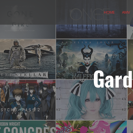
Skip
to
HOME
AMV
content
Gard