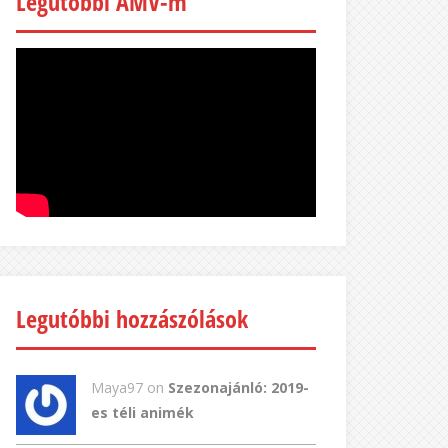
Legutóbbi AMV-m
Legutóbbi hozzászólások
Maya97 on
Szezonajánló: 2019-
es téli animék