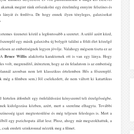
t akarnak megint ránk erőszakolni egy érzelmileg ennyire felszínes és
 lányát és fordítva. De hogy ennek ilyen tényleges, galaxisokat
?
yetemes üzenetei közül a legfontosabb a szeretet. A szülő azért küzd,
szereplő egy másik galaxisba új bolygót találni a földi élet közelgő
telesen az emberiségnek legyen jövője. Valahogy mégsem tiszta ez az
Bruce Willis
 A
alakította karakternek ott is van egy lánya. Hogy
les volt, megrendítő, átéreztem, hogy az én feladatom is az emberiség
lannál azonban nem lett klasszikus értelemben Hős a főszereplő.
k még a filmben sem.) Jól cselekedett, de nem váltott ki katartikus
hirtelen átfordult egy önfeláldozási kényszerrel teli érzelgősségbe.
tének kidolgozása közben, azért, mert a szerelme elhagyta. További
színesség igazi megtestesülése és még teljesen felesleges is. Mert a
lőből egy pszichopata állat lesz. Plusz, ahogy már megszokhattuk, a
, csak eredeti szinkronnal nézzük meg a filmet.