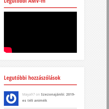
Legutóbbi AMV-m
Legutóbbi hozzászólások
Maya97 on
Szezonajánló: 2019-
es téli animék