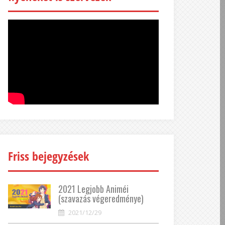
Friss bejegyzések
2021 Legjobb Animéi
(szavazás végeredménye)
2021/12/29