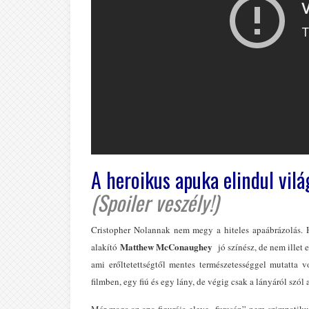
A heroikus apuka elindul vil
(Spoiler veszély!)
Cristopher Nolannak nem megy a hiteles apaábrázolás. 
Matthew McConaughey
alakító
jó színész, de nem illet 
ami erőltetettségtől mentes természetességgel mutatta
filmben, egy fiú és egy lány, de végig csak a lányáról szól 
Már maga az apa figurája eleve „furcsán” nem szimpatiku