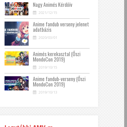
Nagy Animés Kérdőív
2021/12/15
Anime fandub verseny jelenet
adatbázis
2020/03/01
Animés kerekasztal (Őszi
MondoCon 2019)
2019/10/15
Anime fandub-verseny (Őszi
MondoCon 2019)
2019/10/13