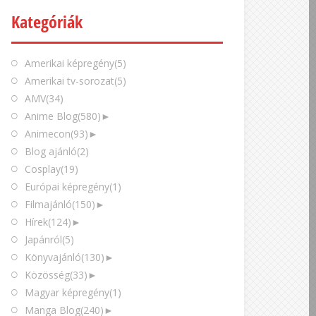
Kategóriák
Amerikai képregény
(5)
Amerikai tv-sorozat
(5)
AMV
(34)
Anime Blog
(580)
►
Animecon
(93)
►
Blog ajánló
(2)
Cosplay
(19)
Európai képregény
(1)
Filmajánló
(150)
►
Hírek
(124)
►
Japánról
(5)
Könyvajánló
(130)
►
Közösség
(33)
►
Magyar képregény
(1)
Manga Blog
(240)
►