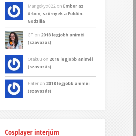
Mangekyo022
on
Ember az
űrben, szörnyek a Földön:
Godzilla
GT
on
2018 legjobb animéi
(szavazás)
Otakuu on
2018 legjobb animéi
(szavazás)
Hater on
2018 legjobb animéi
(szavazás)
Cosplayer interjúm