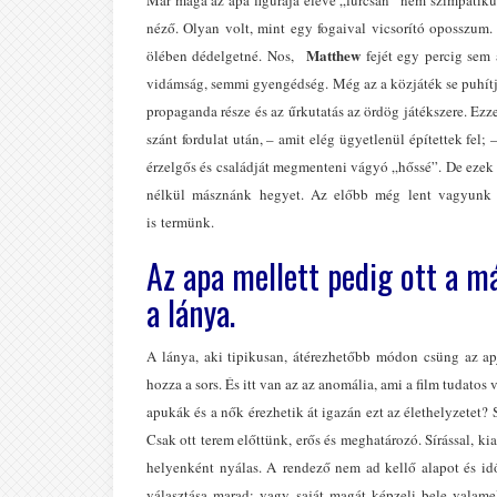
néző. Olyan volt, mint egy fogaival vicsorító oposszum
Matthew
ölében dédelgetné. Nos,
fejét egy percig sem 
vidámság, semmi gyengédség. Még az a közjáték se puhítj
propaganda része és az űrkutatás az ördög játékszere. Ezz
szánt fordulat után, – amit elég ügyetlenül építettek fel; 
érzelgős és családját megmenteni vágyó „hőssé”. De ezek 
nélkül másznánk hegyet. Az előbb még lent vagyunk
is termünk.
Az apa mellett pedig ott a má
a lánya.
A lánya, aki tipikusan, átérezhetőbb módon csüng az ap
hozza a sors. És itt van az az anomália, ami a film tudato
apukák és a nők érezhetik át igazán ezt az élethelyzetet?
Csak ott terem előttünk, erős és meghatározó. Sírással, ki
helyenként nyálas. A rendező nem ad kellő alapot és idő
választása marad: vagy saját magát képzeli bele valame