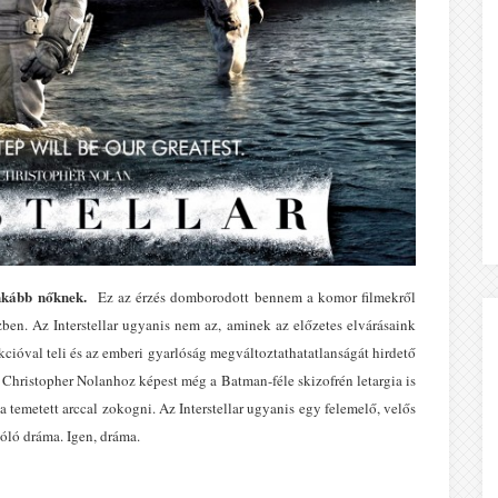
inkább nőknek.
Ez az érzés domborodott bennem a komor filmekről
en. Az Interstellar ugyanis nem az, aminek az előzetes elvárásaink
kcióval teli és az emberi gyarlóság megváltoztathatatlanságát hirdető
t, Christopher Nolanhoz képest még a Batman-féle skizofrén letargia is
 temetett arccal zokogni. Az Interstellar ugyanis egy felemelő, velős
zóló dráma. Igen, dráma.