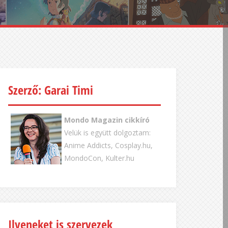
Szerző: Garai Timi
Mondo Magazin cikkíró
Velük is együtt dolgoztam:
Anime Addicts, Cosplay.hu,
MondoCon, Kulter.hu
Ilyeneket is szervezek