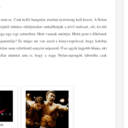
r
, nem az. Csak kellő hangulat, érzelmi nyitottság kell hozzá. A Nolan
járól érdekes okfejtésekre sarkallhatják a jövő tudósait, sőt, kiváló
egy-egy cigi szünetben. Mert vannak miértjei. Miért pont a főhősnek
megmentője? És mégis mi van azzal a könyvespolccal, hogy ledobja
olan nem véletlenül ennyire népszerű. Ő az egyik legjobb filmes, aki
ellar rámutat arra is, hogy a nagy Nolan-rajongók táborába csak
ca