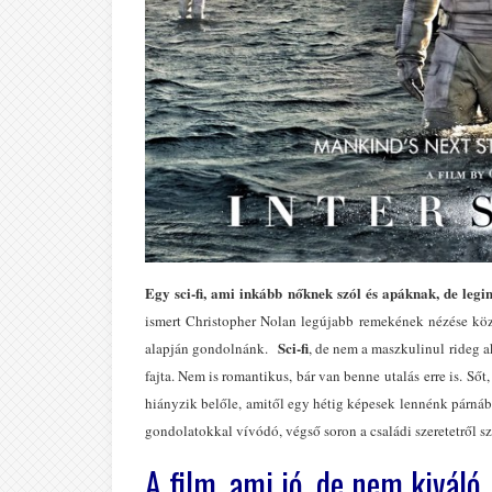
Egy sci-fi, ami inkább nőknek szól és apáknak, de leg
ismert Christopher Nolan legújabb remekének nézése közb
Sci-fi
alapján gondolnánk.
, de nem a maszkulinul rideg a
fajta. Nem is romantikus, bár van benne utalás erre is. Ső
hiányzik belőle, amitől egy hétig képesek lennénk párnába
gondolatokkal vívódó, végső soron a családi szeretetről s
A film, ami jó, de nem kiváló