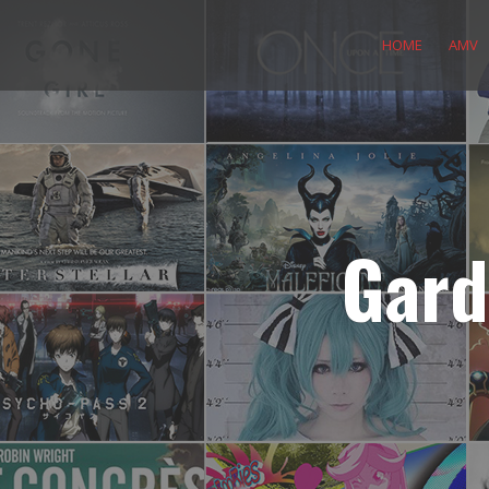
Skip
to
HOME
AMV
content
Gard