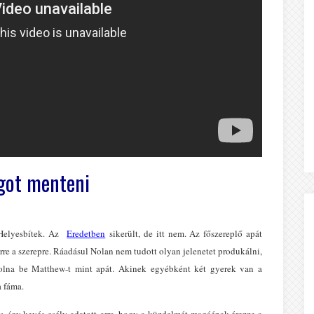
ágot menteni
Helyesbítek. Az
Eredetben
sikerült, de itt nem. Az főszereplő apát
erre a szerepre. Ráadásul Nolan nem tudott olyan jelenetet produkálni,
 volna be Matthew-t mint apát. Akinek egyébként két gyerek van a
a fáma.
s, így kevés esély adatott arra, hogy a küzdelmét magáénak érezze a