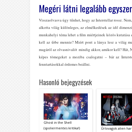
Megéri látni legalább egysze
Visszaolvasva úgy tűnhet, hogy az Interstellar rossz. Nem
alkotta világ különleges, az elmélkedések az idő dimenzió
munkahelyi téma lehet a film miértjeinek közös kutatása 
kell az űrbe mennie? Miért pont a lánya lesz a világ 
magáról az olvasnivalót mindig akkor, amikor kell? Hát, N
képes tömegeket a moziba csalogatni – bár az Interst
fenntartásokkal érdemes beállni.
Hasonló bejegyzések
Ghost in the Shell
(spoliermentes kritika!)
Űrlovagok alien har