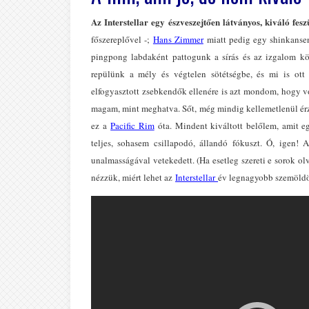
Az Interstellar egy észveszejtően látványos, kiváló fesz
főszereplővel -;
Hans Zimmer
miatt pedig egy shinkansen 
pingpong labdaként pattogunk a sírás és az izgalom kö
repülünk a mély és végtelen sötétségbe, és mi is ott
elfogyasztott zsebkendők ellenére is azt mondom, hogy v
magam, mint meghatva. Sőt, még mindig kellemetlenül ér
ez a
Pacific Rim
óta. Mindent kiváltott belőlem, amit eg
teljes, sohasem csillapodó, állandó fókuszt. Ó, igen! 
unalmasságával vetekedett. (Ha esetleg szereti e sorok o
nézzük, miért lehet az
Interstellar
év legnagyobb szemöldök