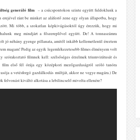
ültség generáló film
– a csúcspontokon szinte együtt fuldoklunk a
erejével ránt be minket az aláfestő zene egy olyan állapotba, hogy
zött. Mi több, a szokatlan képkivágásoktól úgy érezzük, hogy mi
 halunk meg mindjárt a főszereplővel együtt. De! A tonnaszámra
olt jó néhány gyenge pillanata, amitől inkább kellemetlenül éreztem
zem magam! Pedig az egyik legemlékezetesebb filmes élményem volt
y szórakoztató filmnek kell: szélsőséges érzelmek triumvirátusát és
A film első fél órája egy középkori mezőgazdaságról szóló tanóra
lvasója a vetésforgó gazdálkodás múltját, akkor ne vegye magára.) De
 felvonást kiváltó alkotása a lebilincselő mivolta ellenére?