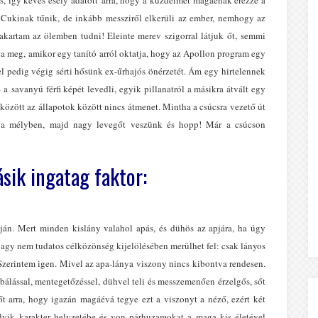
. Cukinak tűnik, de inkább messziről elkerüli az ember, nemhogy az
akartam az ölemben tudni! Eleinte merev szigorral látjuk őt, semmi
a meg, amikor egy tanító arról oktatja, hogy az Apollon program egy
el pedig végig sérti hősünk ex-űrhajós önérzetét. Ám egy hirtelennek
– a savanyú férfi képét levedli, egyik pillanatról a másikra átvált egy
között az állapotok között nincs átmenet. Mintha a csúcsra vezető út
 a mélyben, majd nagy levegőt veszünk és hopp! Már a csúcson
sik ingatag faktor:
ján. Mert minden kislány valahol apás, és dühös az apjára, ha úgy
s vagy nem tudatos célközönség kijelölésében merülhet fel: csak lányos
 Szerintem igen. Mivel az apa-lánya viszony nincs kibontva rendesen.
abálással, mentegetőzéssel, dühvel teli és messzemenően érzelgős, sőt
t arra, hogy igazán magáévá tegye ezt a viszonyt a néző, ezért két
lyik karakter helyzetébe és von párhuzamokat a maga kis életével