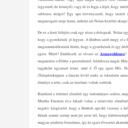
(egyszerű, de könnyű), vagy ül és fogja a fejét, hogy miér
sablonos dolgot? Egy apa törvényszerű, hogy szereti a
megmozgató ereje lenne, miként azt Nolan közölni akarja
De ez a fenti kifejtés csak egy része a dolognak. Nolan eg
hogy a gyerekének jó legyen. A filmben azért megy el a fő
megsemmisülésének hírére, hogy a gyerekének és így átté
Armageddonra
egész. Miért? Emlékszik az olvasó az
?
megmentse a Földet a pusztulástól, feláldozza magát. Hite
tagjaként ugyanazt tenni, amit ő. Ő egy igazi Hős. No
(Tulajdonképpen a lányán kívül senki se tekintette anna
élményt a tette, csak az érzelmei voltak sodróak.
Ráadásul a történet elindult egy tudományos szálon, majd 
Mintha Einstein ríva fakadt volna a relativitás elméle
negatív kiegészítő, hogy a filmbeli apa-fiú viszony a fel
fiúnak semmi szerep nem jut azon túl, hogy háttérszerep
magyar szinkron borzalmas, így ha igazi élvezetet akarunk