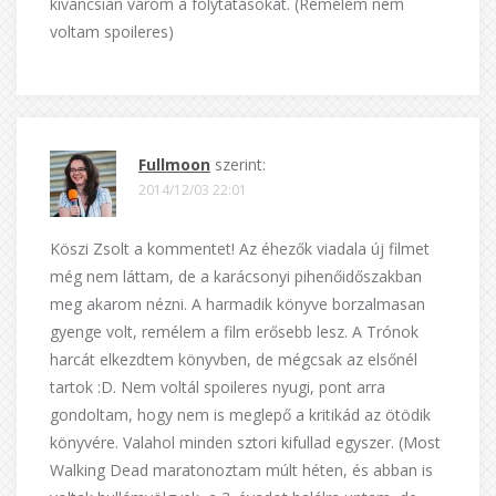
kíváncsian várom a folytatásokat. (Remélem nem
voltam spoileres)
Fullmoon
szerint:
2014/12/03 22:01
Köszi Zsolt a kommentet! Az éhezők viadala új filmet
még nem láttam, de a karácsonyi pihenőidőszakban
meg akarom nézni. A harmadik könyve borzalmasan
gyenge volt, remélem a film erősebb lesz. A Trónok
harcát elkezdtem könyvben, de mégcsak az elsőnél
tartok :D. Nem voltál spoileres nyugi, pont arra
gondoltam, hogy nem is meglepő a kritikád az ötödik
könyvére. Valahol minden sztori kifullad egyszer. (Most
Walking Dead maratonoztam múlt héten, és abban is