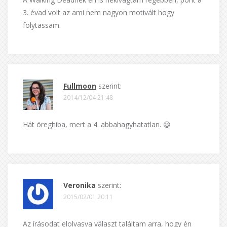
3. évad volt az ami nem nagyon motivált hogy
folytassam.
Fullmoon
szerint:
2014/12/04 21:48
Hát öreghiba, mert a 4. abbahagyhatatlan. 😀
Veronika
szerint:
2015/02/01 20:11
Az írásodat elolvasva választ találtam arra, hogy én