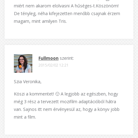
miért nem akarom elolvasni A hűséges-t.Köszönöm!
De tényleg, néha kifejezetten menőbb csajnak érzem
magam, mint amilyen Tris.
Fullmoon
szerint:
2015/02/02 12:21
Szia Veronika,
Köszi a kommentet! 🙂 A legjobb az egészben, hogy
még 3 rész a tervezett mozifilm adaptációból hátra
van. Sajnos itt nem érvényesül az, hogy a könyv jobb
mint a film.