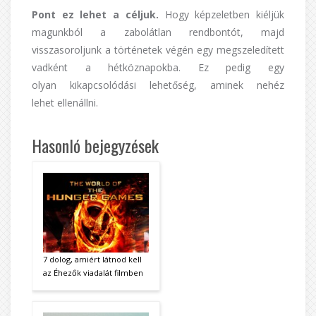
Pont ez lehet a céljuk.
Hogy képzeletben kiéljük
magunkból a zabolátlan rendbontót, majd
visszasoroljunk a történetek végén egy megszeledített
vadként a hétköznapokba. Ez pedig egy
olyan kikapcsolódási lehetőség, aminek nehéz
lehet ellenállni.
Hasonló bejegyzések
7 dolog, amiért látnod kell
az Éhezők viadalát filmben