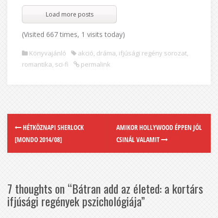
Load more posts
(Visited 667 times, 1 visits today)
Könyvajánló
akció
,
dráma
,
ifjúsági regény sorozat
,
romantika
,
sci-fi
permalink
HÉTKÖZNAPI SHERLOCK
AMIKOR HOLLYWOOD ÉPPEN JÓL
[MONDO 2014/08]
CSINÁL VALAMIT
7 thoughts on “
Bátran add az életed: a kortárs
ifjúsági regények pszichológiája
”