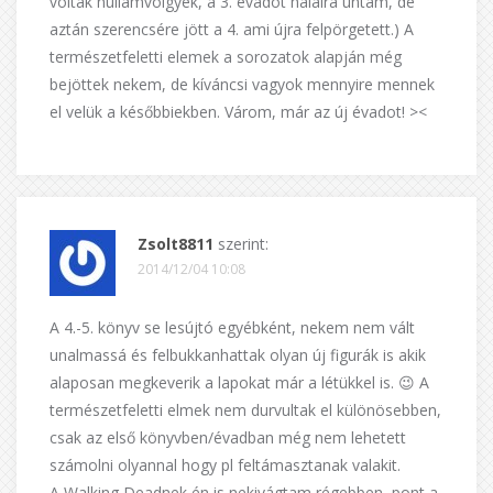
voltak hullámvölgyek, a 3. évadot halálra untam, de
aztán szerencsére jött a 4. ami újra felpörgetett.) A
természetfeletti elemek a sorozatok alapján még
bejöttek nekem, de kíváncsi vagyok mennyire mennek
el velük a későbbiekben. Várom, már az új évadot! ><
Zsolt8811
szerint:
2014/12/04 10:08
A 4.-5. könyv se lesújtó egyébként, nekem nem vált
unalmassá és felbukkanhattak olyan új figurák is akik
alaposan megkeverik a lapokat már a létükkel is. 😉 A
természetfeletti elmek nem durvultak el különösebben,
csak az első könyvben/évadban még nem lehetett
számolni olyannal hogy pl feltámasztanak valakit.
A Walking Deadnek én is nekivágtam régebben, pont a