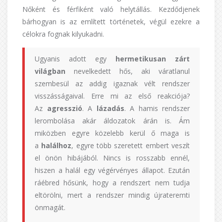
Nőként és férfiként való helytállás. Kezdődjenek
bárhogyan is az említett történetek, végül ezekre a
célokra fognak kilyukadni.
Ugyanis adott egy
hermetikusan zárt
világban
nevelkedett hős, aki váratlanul
szembesül az addig igaznak vélt rendszer
visszásságaival. Erre mi az első reakciója?
Az
agresszió
. A
lázadás
. A hamis rendszer
lerombolása akár áldozatok árán is. Ám
miközben egyre közelebb kerül ő maga is
a
halálhoz
, egyre több szeretett embert veszít
el önön hibájából. Nincs is rosszabb ennél,
hiszen a halál egy végérvényes állapot. Ezután
ráébred hősünk, hogy a rendszert nem tudja
eltörölni, mert a rendszer mindig újrateremti
önmagát.