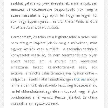
szabhat gátat a könyvek élvezetének, mivel a tipikusan
uniszex célközönségre
öszpontosító írók még a
szerelmiszálat
is úgy építik fel, hogy ne legyen túl
sok, vagy éppen nyálas –
ez alól kivétel Peeta és Gale
karaktere Az éhezők viadalából.
Harmadrészt, és talán ez a legfontosabb: a
sci-fi
már
nem réteg műfajként jelenik meg e művekben, mint
egykor. Az írók csak a milliőt, a szokatlan technikai
környezetet veszik át, de nem teremtenek egy olyan
elvont világot, ami a műfajt nem kedvelőket
elriasztaná. Inkább kalandtörténeket ezek, sok
akcióval, a felnőtté válás tematikájával nyakon öntve –
valljuk be, lázadó fiatal felnőttként igen
kick ass
módja
lenne a bennünk elszabaduló feszülség levezetésének,
ha felrobbanthatnánk egy élelem kupacot, vagy lángba
boríthatnánk a fél várost. Persze játékból. És utána
visszaállna a megszokott rend.