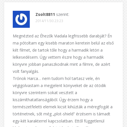
Zsolt8811
szerint:
2014/11/30 23:23
Megnézted az Éhezők Viadala legfrissebb darabját? Én
ma pótoltam egy kisebb maraton keretein belül az első
két filmet, de tartok tőle hogy a harmadik letöri a
lelkesedésem. Úgy vettem észre hogy a harmadik
könyvre jobban panaszkodnak mint a filmre, de azért
volt fanyalgás.
Trónok Harca… nem tudom hol tartasz vele, én
végigolvastam a megjelent könyveket de az ötödik
könyvre szerintem sokat vesztett a
kiszámíthatatlanságából. Úgy érzem hogy a
természetfeletti elemek kicsit kihúzták a méregfogát a
történetnek, sőt még „plot-shield” érzésem is támadt
egy-két karakterrel kapcsolatban. Ettől függetlenül