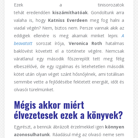
Ezek a tinisorozatok
tehát eredendően
kiszámíthatóak
. Gondoltunk arra
valaha is, hogy
Katniss Everdeen
meg fog halni a
viadal végén? Nem, biztos nem. Persze vannak akik az
eddigiek ellenére is meg akarnak minket lepni.
A
beavatott
sorozat írója,
Veronica Roth
hatalmas
baklövést követett el a története végére. Nemcsak
váratlanul egy második főszereplőt tett meg félig
elbeszélővé, de egy izgalmas és letehetetlen második
kötet után olyan véget szánt hősnőjének, ami totálisan
semmibe vette a fejlődésébe fektetett energiát, időt és
olvasói türelmünket.
Mégis akkor miért
élvezetesek ezek a könyvek?
Egyrészt, a bennük ábrázolt érzelmekkel igen
könnyen
azonosulhatunk
. Ráadásul még az olvasó neme sem