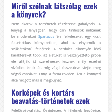
Miről szólnak látszólag ezek
a könyvek?
Nem akarok a történetek részleteibe gabalyodni. A
lényeg a lényegben, hogy csini tinihősök indítanak
be modernkori
Spartacus
-féle felkeléseket egy kicsit
futurisztikus környezetben, ahol az elnyomók a
szűklátókörű felnőttek. A serdülés alkomyán lévő
karaktereket több, az életüket is veszélyeztető próba
elé állítják, itt szerelmesek lesznek, mély érzelmi
vívódást élnek át, míg végül összetörve vívják meg
végső csatáikat. Ennyi a fáma röviden. Ám a könnyed
álca mögött más is megbújhat.
Korképek és kortárs
beavatás-történetek ezek
Felelősségvállalás. Őszinteség. A félelmek legyőzése.