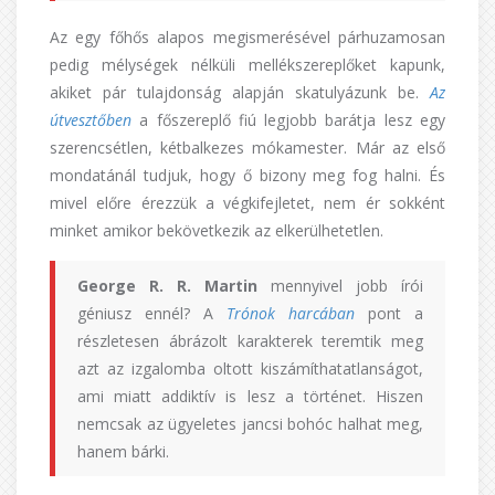
Az egy főhős alapos megismerésével párhuzamosan
pedig mélységek nélküli mellékszereplőket kapunk,
akiket pár tulajdonság alapján skatulyázunk be.
Az
útvesztőben
a főszereplő fiú legjobb barátja lesz egy
szerencsétlen, kétbalkezes mókamester. Már az első
mondatánál tudjuk, hogy ő bizony meg fog halni. És
mivel előre érezzük a végkifejletet, nem ér sokként
minket amikor bekövetkezik az elkerülhetetlen.
George R. R. Martin
mennyivel jobb írói
géniusz ennél? A
Trónok harcában
pont a
részletesen ábrázolt karakterek teremtik meg
azt az izgalomba oltott kiszámíthatatlanságot,
ami miatt addiktív is lesz a történet. Hiszen
nemcsak az ügyeletes jancsi bohóc halhat meg,
hanem bárki.