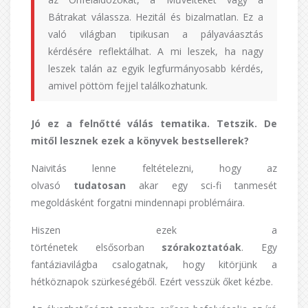
Bátrakat válassza. Hezitál és bizalmatlan. Ez a
való világban tipikusan a pályaváasztás
kérdésére reflektálhat. A mi leszek, ha nagy
leszek talán az egyik legfurmányosabb kérdés,
amivel pöttöm fejjel találkozhatunk.
Jó ez a felnőtté válás tematika. Tetszik. De
mitől lesznek ezek a könyvek bestsellerek?
Naivitás lenne feltételezni, hogy az
olvasó
tudatosan
akar egy sci-fi tanmesét
megoldásként forgatni mindennapi problémáira.
Hiszen ezek a
történetek elsősorban
szórakoztatóak
. Egy
fantáziavilágba csalogatnak, hogy kitörjünk a
hétköznapok szürkeségéből. Ezért vesszük őket kézbe.