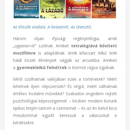
Az éhezők viadala
.
A beavatott
.
Az útvesztő
.
Három olyan ifjúsági regénytrilógia, amik
„
ugyanarról”
szólnak. Amiket
tetralógiává bővített
mozifilmre
is adaptálnak. Amik kifacsart lelkű tinik
halál közeli élményeit vágják az arcunkba. Amiken
a
gyermeklelkű felnőttek
is körmöt rágva izgulnak.
Miről szólhatnak valójában ezek a történetek? Miért
lehetnek ilyen népszerűek? És végül, miért válhatnak
értékes irodalmi művekké? Szabadon engedem rejtett
pszichológiai képességeimet – közben modern korunk
tipikus tinijén tartom a szememet – és az én belső kicsi
Freudommal együtt keressük a válaszokat e
kérdésekre.