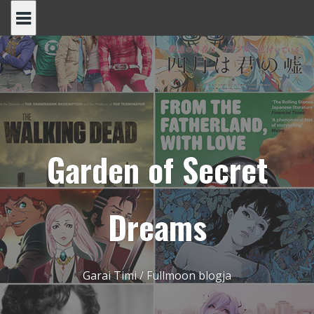
Skip
to
content
Garden of Secret
Dreams
Garai Timi / Fullmoon blogja