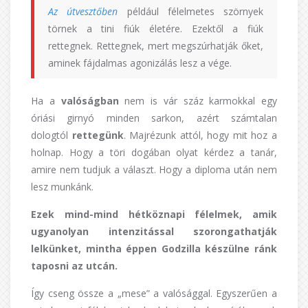
Az útvesztőben
például félelmetes szörnyek
törnek a tini fiúk életére. Ezektől a fiúk
rettegnek. Rettegnek, mert megszúrhatják őket,
aminek fájdalmas agonizálás lesz a vége.
Ha a
valóságban
nem is vár száz karmokkal egy
óriási girnyó minden sarkon, azért számtalan
dologtól
rettegünk
. Majrézunk attól, hogy mit hoz a
holnap. Hogy a töri dogában olyat kérdez a tanár,
amire nem tudjuk a választ. Hogy a diploma után nem
lesz munkánk.
Ezek mind-mind hétköznapi félelmek, amik
ugyanolyan intenzitással szorongathatják
lelkünket, mintha éppen Godzilla készülne ránk
taposni az utcán.
Így cseng össze a „mese” a valósággal. Egyszerűen a