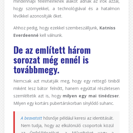
mindennapi félelmeinknek alakot adnak az írók azzal,
hogy szörnyekkel, a technológiával és a hatalmon
lévőkkel azonosítják őket.
Ahhoz pedig, hogy ezekkel szembeszálljunk,
Katniss
Everdeenné
kell válnunk.
De az említett három
sorozat még ennél is
továbbmegy.
Nemcsak azt mutatják meg, hogy egy rettegő tiniből
miként lesz bátor felnőtt, hanem egyúttal részletesen
szemléltetik azt is, hogy
milyen egy mai tinédzser
.
Milyen egy kortárs pubertárskorban sínylődő suhanc.
A beavatott
hősnője például keresi az identitását.
Nem tudja, hogy az elkülönülő csoportok közül
az Önfeláldozókat, a Művelteket vagy a