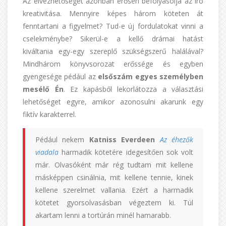
Az élvezhetőséget azonban erősen befolyásolja az író
kreativitása. Mennyire képes három köteten át
fenntartani a figyelmet? Tud-e új fordulatokat vinni a
cselekménybe? Sikerül-e a kellő drámai hatást
kiváltania egy-egy szereplő szükségszerű halálával?
Mindhárom könyvsorozat erőssége és egyben
gyengesége pédául az
elsőszám egyes személyben
mesélő Én
. Ez kapásből lekorlátozza a választási
lehetőséget egyre, amikor azonosulni akarunk egy
fiktív karakterrel.
Pédául nekem
Katniss Everdeen
Az éhezők
viadala
harmadik kötetére idegesítően sok volt
már. Olvasóként már rég tudtam mit kellene
másképpen csinálnia, mit kellene tennie, kinek
kellene szerelmet vallania. Ezért a harmadik
kötetet gyorsolvasásban végeztem ki. Túl
akartam lenni a tortúrán minél hamarabb.