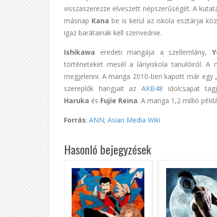
visszaszerezze elveszett népszerűségét. A kutatás
másnap
Kana
be is kerül az iskola esztárjai k
igaz barátainak kell szenvednie.
Ishikawa
eredeti mangája a szellemlány,
történeteket mesél a lányiskola tanulóiról. A
megjelenni. A manga 2010-ben kapott már egy „
szereplők hangjait az
AKB48
idolcsapat ta
Haruka
és
Fujie Reina
. A manga 1,2 millió példá
Forrás
:
ANN
;
Asian Media Wiki
Hasonló bejegyzések