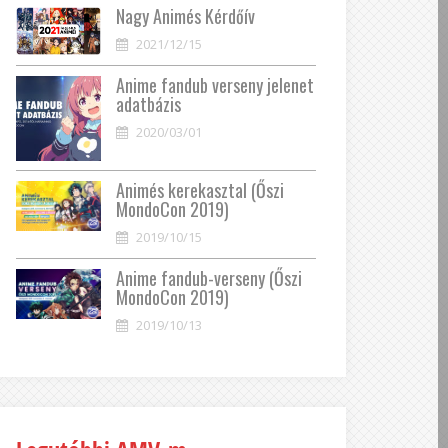
Nagy Animés Kérdőív
2021/12/15
Anime fandub verseny jelenet
adatbázis
2020/03/01
Animés kerekasztal (Őszi
MondoCon 2019)
2019/10/15
Anime fandub-verseny (Őszi
MondoCon 2019)
2019/10/13