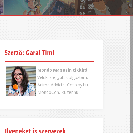
Szerző: Garai Timi
Mondo Magazin cikkíró
Velük is együtt dolgoztam:
Anime Addicts, Cosplay.hu,
MondoCon, Kulter.hu
Ilyeneket is szervezek