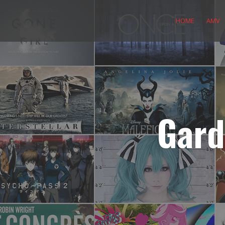
Skip
to
HOME
AMV
content
Gard