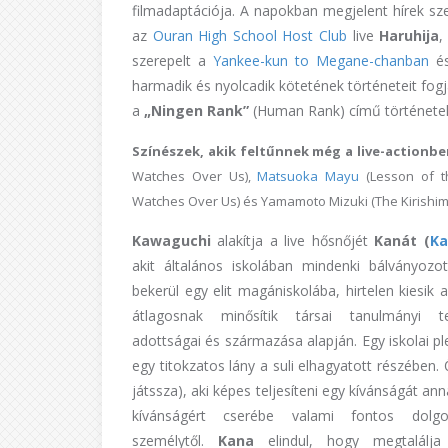
filmadaptációja. A napokban megjelent hírek sze
az
Ouran High School Host Club
live
Haruhija
,
szerepelt a
Yankee-kun to Megane-chanban
é
harmadik és nyolcadik kötetének történeteit fogja
a
„Ningen Rank”
(Human Rank) című történetek
Színészek, akik feltűnnek még a live-actionbe
Watches Over Us),
Matsuoka Mayu
(Lesson of th
Watches Over Us) és Yamamoto Mizuki (The Kirishim
Kawaguchi
alakítja a live hősnőjét
Kanát (
Ka
akit általános iskolában mindenki bálványozo
bekerül egy elit magániskolába, hirtelen kiesik a
átlagosnak minősítik társai tanulmányi te
adottságai és származása alapján. Egy iskolai ple
egy titokzatos lány a suli elhagyatott részében.
játssza), aki képes teljesíteni egy kívánságát ann
kívánságért cserébe valami fontos dol
személytől.
Kana
elindul, hogy megtalálj