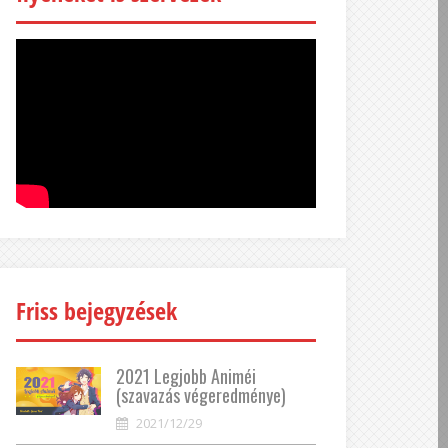
Friss bejegyzések
2021 Legjobb Animéi
(szavazás végeredménye)
2021/12/29