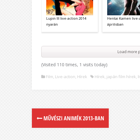
Lupin III live-action 2014
Hentai Kamen live-
nyarán
áprilisban
Load more p
(Visited 110 times, 1 visits today)
Film, Live-action
,
Hírek
Hírek
,
japán film hírek
,
l
MŰVÉSZI ANIMÉK 2013-BAN