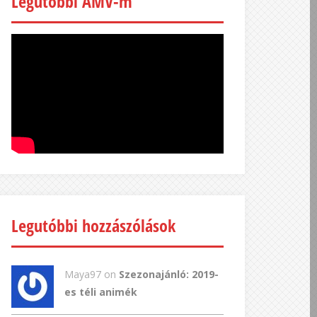
Legutóbbi AMV-m
Legutóbbi hozzászólások
Maya97 on
Szezonajánló: 2019-
es téli animék