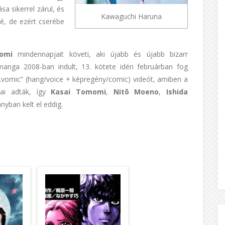
a sikerrel zárul, és
Kawaguchi Haruna
özé, de ezért cserébe
Yomi
mindennapjait követi, aki újabb és újabb bizarr
 manga 2008-ban indult, 13. kötete idén februárban fog
vomic” (hang/voice + képregény/comic) videót, amiben a
gjai adták, így
Kasai Tomomi
,
Nitō Moeno
,
Ishida
nyban kelt el eddig.