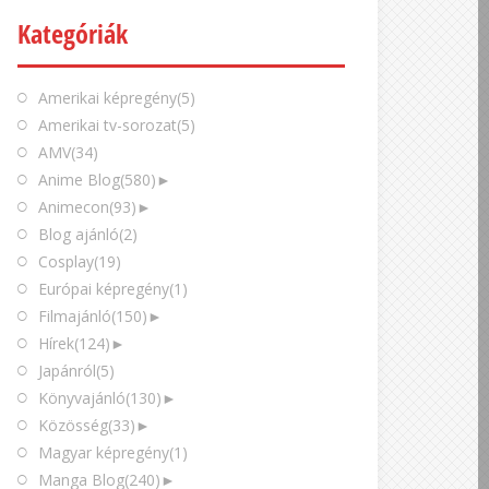
Kategóriák
Amerikai képregény
(5)
Amerikai tv-sorozat
(5)
AMV
(34)
Anime Blog
(580)
►
Animecon
(93)
►
Blog ajánló
(2)
Cosplay
(19)
Európai képregény
(1)
Filmajánló
(150)
►
Hírek
(124)
►
Japánról
(5)
Könyvajánló
(130)
►
Közösség
(33)
►
Magyar képregény
(1)
Manga Blog
(240)
►