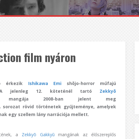
ction film nyáron
ció érkezik
Ishikawa Emi
shōjo-horror műfajú
. A jelenleg 12. köteténél tartó
Zekkyō
 mangája 2008-ban jelent meg
A sorozat rövid történetek gyűjteménye, amelyek
nak egy szellem lány narrációja mellett.
etének, a
Zekkyō Gakkyū
mangának az élőszereplős