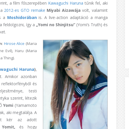
rint, a film főszerepében
Kawaguchi Haruna
tűnik fel, aki
 a
2012-es GTO remake
Miyabi Aizawája
volt, valamint
s a
Moshidorában
is. A live-action adaptáció a manga
 feldolgozni, így a
„Yomi no Shinjitsu”
(Yomi’s Truth) és
et.
n
:
Hirose Alice
(Maria
e Evil), Haru (Maria
a Thing).
waguchi Haruna
)
,
tt. Amikor azonban
 reflektorfényből és
ljesítménye, testi
tyka szerint, létezik
 Ő
Yomi
(Yamamoto
ak, aki megtalálja. A
got kér az adott
a
Yomit,
és hogy