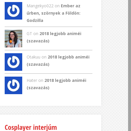
Mangekyo022
on
Ember az
űrben, szörnyek a Földön:
Godzilla
GT
on
2018 legjobb animéi
(szavazás)
Otakuu on
2018 legjobb animéi
(szavazás)
Hater on
2018 legjobb animéi
(szavazás)
Cosplayer interjúm