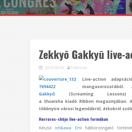
Zekkyō Gakkyū live-a
2013/02/05
Fullmoon
Live-action adaptá
mangasorozatából
Gakkyū
(Screaming Lessons)
a Shueisha kiadó Ribbon magazinjában. 
többnyire városi legendákról, átkokról szól
Horroros-shōjo live-action formában
Készül
Ishikawa Emi
hátborzongató történ