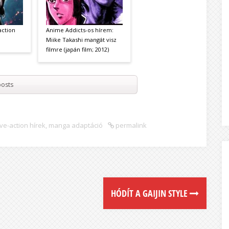
action
Anime Addicts-os hírem:
Miike Takashi mangát visz
filmre (japán film; 2012)
osts
ive-action hírek
,
manga adaptáció
permalink
HÓDÍT A GAIJIN STYLE