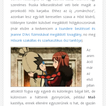
szerelmes fruska lelkesedésével veti bele magát a
pironkodó Hős karjaiba. Ehhez az új „románchoz”,
azonban lesz egy-két keresetlen szava a Hőst kísérő,
többnyire tündéri külsővel megáldott hölgykoszorúnak
(már elsőre a kedvencem
a tsundere beütéssel és
Jeanne D’Arc fizimiskával megáldott lovaglány
, no meg
Hősünk szakállas és szarkasztikus ősz tanítója
).
Az
anim
áció
már
az
első
pillan
attoktól fogva egy egyedi és különleges bájjal bírt, de
különösen a hátterek gyönyörűek, például
Maō
kastélya, ennek ellenére egyszerűnek is hat, de igazán