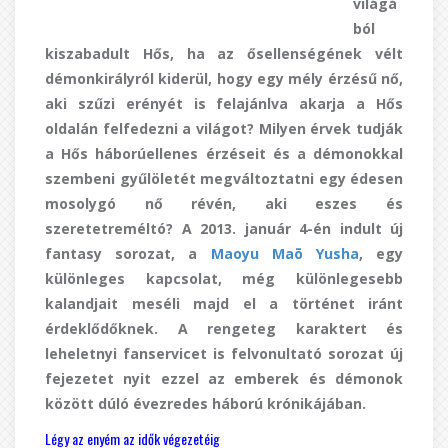
világá
ból
kiszabadult Hős, ha az ősellenségének vélt
démonkirályról kiderül, hogy egy mély érzésű nő,
aki szűzi erényét is felajánlva akarja a Hős
oldalán felfedezni a világot? Milyen érvek tudják
a Hős háborúellenes érzéseit és a démonokkal
szembeni gyűlöletét megváltoztatni egy édesen
mosolygó nő révén, aki eszes és
szeretetreméltó? A 2013. január 4-én indult új
fantasy sorozat, a
Maoyu Maō Yusha
, egy
különleges kapcsolat, még különlegesebb
kalandjait meséli majd el a történet iránt
érdeklődőknek. A rengeteg karaktert és
leheletnyi fanservicet is felvonultató sorozat új
fejezetet nyit ezzel az emberek és démonok
között dúló évezredes háború krónikájában.
Légy az enyém az idők végezetéig