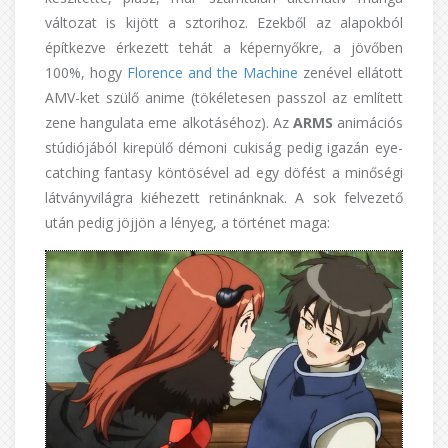
változat is kijött a sztorihoz. Ezekből az alapokból
építkezve érkezett tehát a képernyőkre, a jövőben
100%, hogy
Florence and the Machine
zenével ellátott
AMV-ket szülő anime (tökéletesen passzol az említett
zene hangulata eme alkotáséhoz). Az
ARMS
animációs
stúdiójából kirepülő démoni cukiság pedig igazán eye-
catching fantasy köntösével ad egy döfést a minőségi
látványvilágra kiéhezett retinánknak. A sok felvezető
után pedig jöjjön a lényeg, a történet maga: