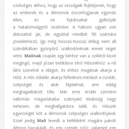
szükséges ahhoz, hogy az országaik fejlődjenek, hogy
az emberek és a démonok összefogjanak egymás
ellen, és ne fajtársaikat gyilkolják
a hatalomvágytól vezérelve. A háború ugyan sok
áldozattal jár, de egyúttal mindkét fél számára
jövedelmező, így még hosszú-hosszú időkig nem áll
szándékában gyönyörű uralkodónknak ennek véget
vetni.
Maōnak
csupán egy kérése van a sokktól kissé
megingó, majd józan belátásra térő Hősünkhöz: a nő
látni szeretné a világot, és ehhez magának akarja a
Hőst. A Hős oldalán akarja felfedezni mindazt a csodát,
szépséget és akár fájdalmat, ami eddig
megtagadtatott tőle. Már eme érzéki szerelmi
vallomás magaslataiba szárnyaló kívánság nagy
nehezen, de meghallgatásra talál, és Hősünk
egyezséget köt a démonok szépséges uralkodójával.
Ezzel pedig
Maō
levedli a kellékként magára pakolt
démon hacukáját, és egy szende szűz, valamint egy