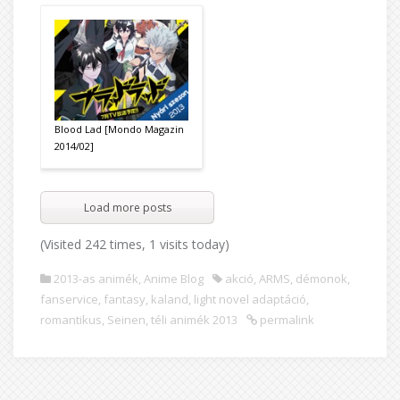
Blood Lad [Mondo Magazin
2014/02]
Load more posts
(Visited 242 times, 1 visits today)
2013-as animék
,
Anime Blog
akció
,
ARMS
,
démonok
,
fanservice
,
fantasy
,
kaland
,
light novel adaptáció
,
romantikus
,
Seinen
,
téli animék 2013
permalink