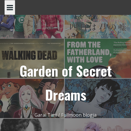
Skip
to
content
Garden of Secret
Dreams
Garai Timi / Fullmoon blogja