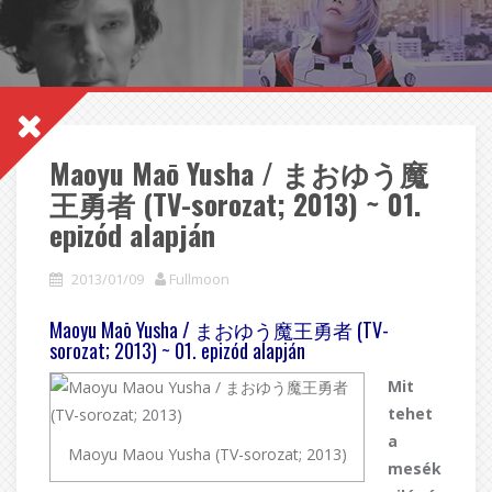
Maoyu Maō Yusha / まおゆう魔
王勇者 (TV-sorozat; 2013) ~ 01.
epizód alapján
2013/01/09
Fullmoon
Maoyu Maō Yusha / まおゆう魔王勇者 (TV-
sorozat; 2013) ~ 01. epizód alapján
Mit
tehet
a
Maoyu Maou Yusha (TV-sorozat; 2013)
mesék