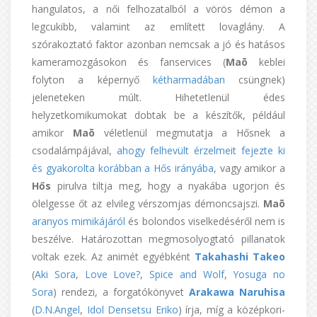
hangulatos, a női felhozatalból a vörös démon a
legcukibb, valamint az említett lovaglány. A
szórakoztató faktor azonban nemcsak a jó és hatásos
kameramozgásokon és fanservices (
Maō
keblei
folyton a képernyő
kétharmadában
csüngnek)
jeleneteken múlt. Hihetetlenül édes
helyzetkomikumokat dobtak be a készítők, például
amikor
Maō
véletlenül megmutatja a Hősnek a
csodalámpájával,
ahogy felhevült érzelmeit fejezte ki
és gyakorolta korábban a Hős irányába
, vagy amikor a
Hős
pirulva tiltja meg, hogy a nyakába ugorjon és
ölelgesse őt az elvileg vérszomjas démoncsajszi.
Maō
aranyos mimikájáról
és bolondos viselkedéséről nem is
beszélve. Határozottan megmosolyogtató pillanatok
voltak ezek. Az animét egyébként
Takahashi Takeo
(
Aki Sora
,
Love Love?
,
Spice and Wolf
,
Yosuga no
Sora
) rendezi, a forgatókönyvet
Arakawa Naruhisa
(
D.N.Angel
,
Idol Densetsu Eriko
) írja, míg a középkori-