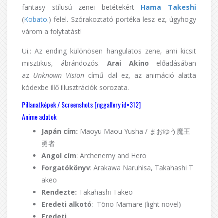
fantasy stílusú zenei betétekért
Hama Takeshi
(
Kobato.
) felel. Szórakoztató portéka lesz ez, úgyhogy
várom a folytatást!
Ui.: Az ending különösen hangulatos zene, ami kicsit
misztikus, ábrándozós.
Arai Akino
előadásában
az
Unknown Vision
című dal ez, az animáció alatta
kódexbe illő illusztrációk sorozata.
Pillanatképek / Screenshots [nggallery id=312]
Anime adatok
Japán cím:
Maoyu Maou Yusha / まおゆう魔王
勇者
Angol cím
: Archenemy and Hero
Forgatókönyv
: Arakawa Naruhisa, Takahashi T
akeo
Rendezte:
Takahashi Takeo
Eredeti alkotó
: Tōno Mamare (light novel)
Eredeti