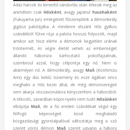
Ádáz harcok és kimerítő vándorlás után érkezik meg az
animében csak
Hősként
, avagy japánul
Yuushaként
(Fukuyama Jun) emlegetett főszereplőnk a démonkirály
gigászi palotájába. A mindenre elszánt Hős gyilkos
szándéktól fűtve rója a palota hosszú folyosóit, majd
amikor azt hiszi elérte a démonok kegyetlen urának
tróntermét, és végre életét veheti az emberiséget
állandó háborúra kárhoztató pokolfajzatnak,
szembesül azzal, hogy célpontja egy nő. Nem is
akármilyen nő. A démonkirály, avagy
Maō
(Koshimizu
Ami) egy dús keblű tünemény és esze ágában sincs
meghalni a Hős kezei által, de még démonseregeit
sem akarja visszavonulásra kényszeríteni a háborúból.
A tékozló, zavarában köpni-nyelni nem tudó
Hősünket
elbájolja
Maō
, de a fiú eredeti szándékait végül egy
felfogó képességeit kissé meghaladó
közgazdasági gyorstalpalóval változtatja meg a szó
szerint vörös démon.
Maō
szerint ugyanis a háború