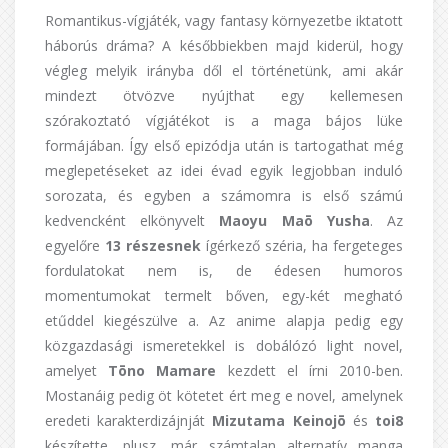
Romantikus-vígjáték, vagy fantasy környezetbe iktatott
háborús dráma? A későbbiekben majd kiderül, hogy
végleg melyik irányba dől el történetünk, ami akár
mindezt ötvözve nyújthat egy kellemesen
szórakoztató vígjátékot is a maga bájos lüke
formájában. Így első epizódja után is tartogathat még
meglepetéseket az idei évad egyik legjobban induló
sorozata, és egyben a számomra is első számú
kedvencként elkönyvelt
Maoyu Maō Yusha
. Az
egyelőre
13 részesnek
ígérkező széria, ha fergeteges
fordulatokat nem is, de édesen humoros
momentumokat termelt bőven, egy-két megható
etűddel kiegészülve a. Az anime alapja pedig egy
közgazdasági ismeretekkel is dobálózó light novel,
amelyet
Tōno Mamare
kezdett el írni 2010-ben.
Mostanáig pedig öt kötetet ért meg e novel, amelynek
eredeti karakterdizájnját
Mizutama Keinojō
és
toi8
készítette, plusz, már számtalan alternatív manga