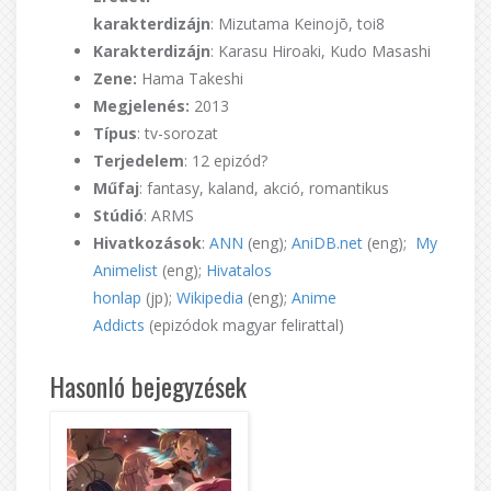
karakterdizájn
: Mizutama Keinojō, toi8
Karakterdizájn
: Karasu Hiroaki, Kudo Masashi
Zene:
Hama Takeshi
Megjelenés:
2013
Típus
: tv-sorozat
Terjedelem
: 12 epizód?
Műfaj
: fantasy, kaland, akció, romantikus
Stúdió
: ARMS
Hivatkozások
:
ANN
(eng);
AniDB.net
(eng);
My
Animelist
(eng);
Hivatalos
honlap
(jp);
Wikipedia
(eng);
Anime
Addicts
(epizódok magyar felirattal)
Hasonló bejegyzések