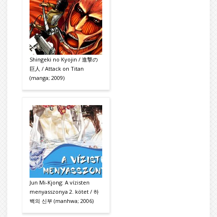
Shingeki no Kyojin / 進撃の
巨人 / Attack on Titan
(manga; 2009)
Jun Mi-Kjong: A vízisten
menyasszonya 2. kötet / 하
백의 신부 (manhwa; 2006)