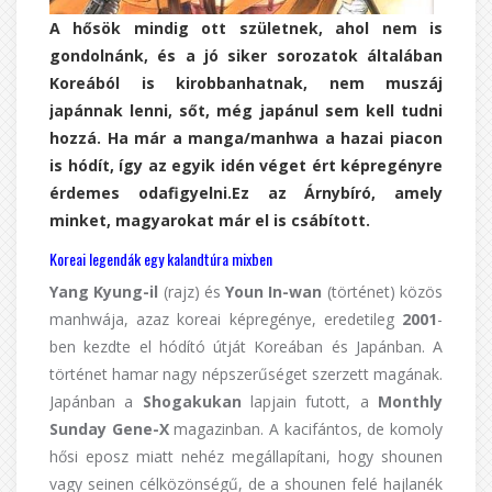
A hősök mindig ott születnek, ahol nem is
gondolnánk, és a jó siker sorozatok általában
Koreából is kirobbanhatnak, nem muszáj
japánnak lenni, sőt, még japánul sem kell tudni
hozzá. Ha már a manga/manhwa a hazai piacon
is hódít, így az egyik idén véget ért képregényre
érdemes odafigyelni.Ez az Árnybíró, amely
minket, magyarokat már el is csábított.
Koreai legendák egy kalandtúra mixben
Yang Kyung-il
(rajz) és
Youn In-wan
(történet) közös
manhwája, azaz koreai képregénye, eredetileg
2001
-
ben kezdte el hódító útját Koreában és Japánban. A
történet hamar nagy népszerűséget szerzett magának.
Japánban a
Shogakukan
lapjain futott, a
Monthly
Sunday Gene-X
magazinban. A kacifántos, de komoly
hősi eposz miatt nehéz megállapítani, hogy shounen
vagy seinen célközönségű, de a shounen felé hajlanék