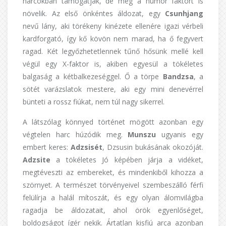
harcokban támogatják, de még a humor faktort is
növelik. Az első önkéntes áldozat, egy
Csunhjang
nevű lány, aki törékeny kinézete ellenére igazi vérbeli
kardforgató, így kő kövön nem marad, ha ő fegyvert
ragad. Két legyőzhetetlennek tűnő hősünk mellé kell
végül egy X-faktor is, akiben egyesül a tökéletes
balgaság a kétbalkezeséggel. Ő a törpe
Bandzsa
, a
sötét varázslatok mestere, aki egy mini denevérrel
bünteti a rossz fiúkat, nem túl nagy sikerrel.
A látszólag könnyed történet mögött azonban egy
végtelen harc húzódik meg.
Munszu
ugyanis egy
embert keres:
Adzsisét
, Dzsusin bukásának okozóját.
Adzsite
a tökéletes Jó képében járja a vidéket,
megtéveszti az embereket, és mindenkiből kihozza a
szörnyet. A természet törvényeivel szembeszálló férfi
felülírja a halál mítoszát, és egy olyan álomvilágba
ragadja be áldozatait, ahol örök egyenlőséget,
boldogságot ígér nekik. Ártatlan kisfiú arca azonban