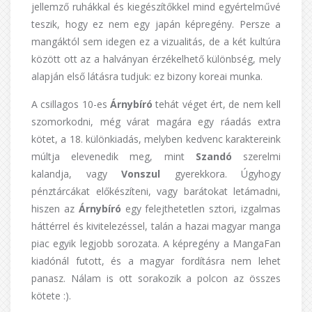
jellemző ruhákkal és kiegészítőkkel mind egyértelművé
teszik, hogy ez nem egy japán képregény. Persze a
mangáktól sem idegen ez a vizualitás, de a két kultúra
között ott az a halványan érzékelhető különbség, mely
alapján első látásra tudjuk: ez bizony koreai munka.
A csillagos 10-es
Árnybíró
tehát véget ért, de nem kell
szomorkodni, még várat magára egy ráadás extra
kötet, a 18. különkiadás, melyben kedvenc karaktereink
múltja elevenedik meg, mint
Szandó
szerelmi
kalandja, vagy
Vonszul
gyerekkora. Úgyhogy
pénztárcákat előkészíteni, vagy barátokat letámadni,
hiszen az
Árnybíró
egy felejthetetlen sztori, izgalmas
háttérrel és kivitelezéssel, talán a hazai magyar manga
piac egyik legjobb sorozata. A képregény a MangaFan
kiadónál futott, és a magyar fordításra nem lehet
panasz. Nálam is ott sorakozik a polcon az összes
kötete :).