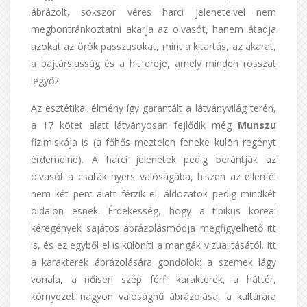
ábrázolt, sokszor véres harci jeleneteivel nem
megbontránkoztatni akarja az olvasót, hanem átadja
azokat az örök passzusokat, mint a kitartás, az akarat,
a bajtársiasság és a hit ereje, amely minden rosszat
legyőz.
Az esztétikai élmény így garantált a látványvilág terén,
a 17 kötet alatt látványosan fejlődik még
Munszu
fizimiskája is (a főhős meztelen feneke külön regényt
érdemelne). A harci jelenetek pedig berántják az
olvasót a csaták nyers valóságába, hiszen az ellenfél
nem két perc alatt férzik el, áldozatok pedig mindkét
oldalon esnek. Érdekesség, hogy a tipikus koreai
kéregények sajátos ábrázolásmódja megfigyelhető itt
is, és ez egyből el is különíti a mangák vizualitásától. Itt
a karakterek ábrázolására gondolok: a szemek lágy
vonala, a nőisen szép férfi karakterek, a háttér,
környezet nagyon valósághű ábrázolása, a kultúrára