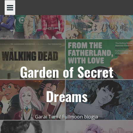
Skip
to
content
Garden of Secret
Dreams
Garai Timi / Fullmoon blogja