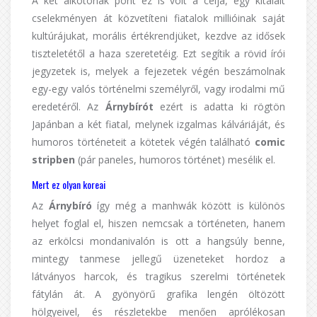
A két alkotónak pont ez is volt a célja, egy kitalált
cselekményen át közvetíteni fiatalok millióinak saját
kultúrájukat, morális értékrendjüket, kezdve az idősek
tiszteletétől a haza szeretetéig. Ezt segítik a rövid írói
jegyzetek is, melyek a fejezetek végén beszámolnak
egy-egy valós történelmi személyről, vagy irodalmi mű
eredetéről. Az
Árnybírót
ezért is adatta ki rögtön
Japánban a két fiatal, melynek izgalmas kálváriáját, és
humoros történeteit a kötetek végén található
comic
stripben
(pár paneles, humoros történet) mesélik el.
Mert ez olyan koreai
Az
Árnybíró
így még a manhwák között is különös
helyet foglal el, hiszen nemcsak a történeten, hanem
az erkölcsi mondanivalón is ott a hangsúly benne,
mintegy tanmese jellegű üzeneteket hordoz a
látványos harcok, és tragikus szerelmi történetek
fátylán át. A gyönyörű grafika lengén öltözött
hölgyeivel, és részletekbe menően aprólékosan