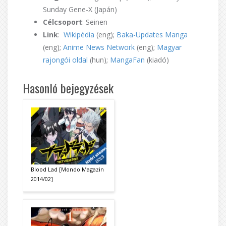
Sunday Gene-X (Japán)
Célcsoport
: Seinen
Link
:
Wikipédia
(eng);
Baka-Updates Manga
(eng);
Anime News Network
(eng);
Magyar
rajongói oldal
(hun);
MangaFan
(kiadó)
Hasonló bejegyzések
Blood Lad [Mondo Magazin
2014/02]