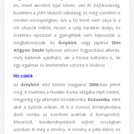
én, mivel akcióból kijut bőven, van itt bajtársiasság,
küzdelem a jóért látástól vakulásig, és még szerelem is
minden mennyiségben. Ám a fiú köret nem zárja ki a
női olvasók millióit, hiszen a szép karakter dizájn, és
érzelmes epizódok a gyengébbik nem képviselőit is
megbabonázzák. Az
Árnybíró
, vagy japánul
Shin
Angyou Onshi
tipikusan uniszex fogyasztású alkotás,
mely bárkinek ajánlható, aki a Koreai kultúrára is, de
egy izgalmas és letehetetlen sztorira is kíváncsi.
Hős születik
Az
Árnybíró
első kötete magyarul
2006
-ban jelent
meg. A manhwa a feudális Korea világába repít minket,
mégpedig egy alternatív birodalomba:
Dzsusinba
. Mint
akár a Gyűrűk urában, itt is a Gonosz ármánykodása
dönti romba az ezeréves uralmat. A korrupciótól,
éhezéstől, kizsákmányolástól sújtott országban
azonban él még a remény. A remény a jobb életre, és