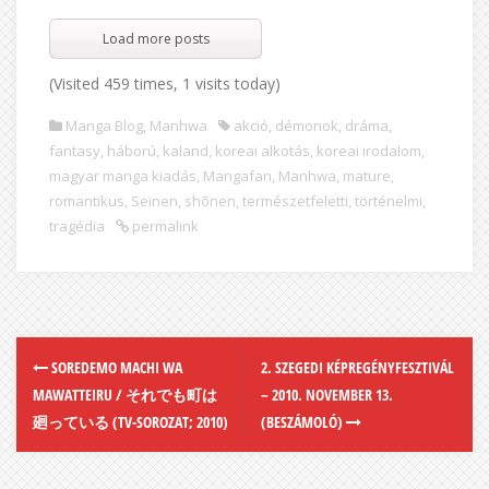
Load more posts
(Visited 459 times, 1 visits today)
Manga Blog
,
Manhwa
akció
,
démonok
,
dráma
,
fantasy
,
háború
,
kaland
,
koreai alkotás
,
koreai irodalom
,
magyar manga kiadás
,
Mangafan
,
Manhwa
,
mature
,
romantikus
,
Seinen
,
shōnen
,
természetfeletti
,
történelmi
,
tragédia
permalink
SOREDEMO MACHI WA
2. SZEGEDI KÉPREGÉNYFESZTIVÁL
MAWATTEIRU / それでも町は
– 2010. NOVEMBER 13.
廻っている (TV-SOROZAT; 2010)
(BESZÁMOLÓ)