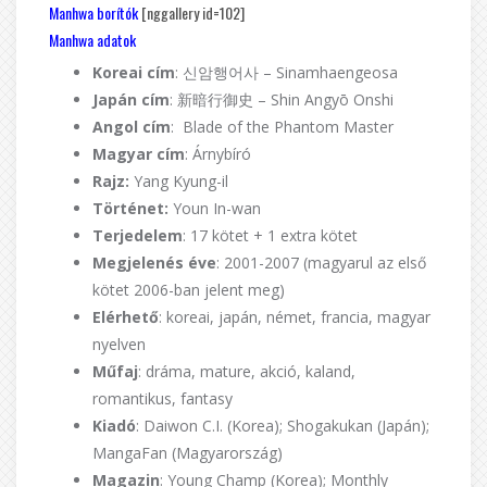
Manhwa borítók
[nggallery id=102]
Manhwa adatok
Koreai cím
: 신암행어사 – Sinamhaengeosa
Japán cím
: 新暗行御史 – Shin Angyō Onshi
Angol cím
: Blade of the Phantom Master
Magyar cím
: Árnybíró
Rajz:
Yang Kyung-il
Történet:
Youn In-wan
Terjedelem
: 17 kötet + 1 extra kötet
Megjelenés éve
: 2001-2007 (magyarul az első
kötet 2006-ban jelent meg)
Elérhető
: koreai, japán, német, francia, magyar
nyelven
Műfaj
: dráma, mature, akció, kaland,
romantikus, fantasy
Kiadó
: Daiwon C.I. (Korea); Shogakukan (Japán);
MangaFan (Magyarország)
Magazin
: Young Champ (Korea); Monthly