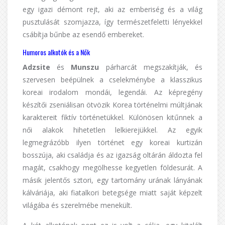
egy igazi démont rejt, aki az emberiség és a világ
pusztulását szomjazza, így természetfeletti lényekkel
csábítja bűnbe az esendő embereket.
Humoros alkotók és a Nők
Adzsite
és
Munszu
párharcát megszakítják, és
szervesen beépülnek a cselekménybe a klasszikus
koreai irodalom mondái, legendái. Az képregény
készítői zseniálisan ötvözik Korea történelmi múltjának
karaktereit fiktív történetükkel. Különösen kitűnnek a
női alakok hihetetlen lelkierejükkel. Az egyik
legmegrázóbb ilyen történet egy koreai kurtizán
bosszúja, aki családja és az igazság oltárán áldozta fel
magát, csakhogy megölhesse kegyetlen földesurát. A
másik jelentős sztori, egy tartomány urának lányának
kálváriája, aki fiatalkori betegsége miatt saját képzelt
világába és szerelmébe menekült.