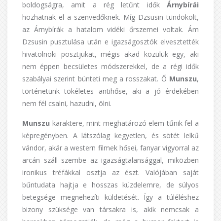
boldogságra, amit a rég letűnt idők
Árnybírái
hozhatnak el a szenvedőknek. Míg Dzsusin tündökölt,
az Árnybírák a hatalom vidéki őrszemei voltak. Ám
Dzsusin pusztulása után e igazságosztók elvesztették
hivatolnoki posztjukat, mégis akad közülük egy, aki
nem éppen becsületes módszerekkel, de a régi idők
szabályai szerint bünteti meg a rosszakat. Ő
Munszu
,
történetünk tökéletes antihőse, aki a jó érdekében
nem fél csalni, hazudni, ölni.
Munszu
karaktere, mint meghatározó elem tűnik fel a
képregényben. A látszólag kegyetlen, és sötét lelkű
vándor, akár a western filmek hősei, fanyar vigyorral az
arcán száll szembe az igazságtalansággal, miközben
ironikus tréfákkal osztja az észt. Valójában saját
bűntudata hajtja e hosszas küzdelemre, de súlyos
betegsége megnehezíti küldetését. Így a túléléshez
bizony szüksége van társakra is, akik nemcsak a