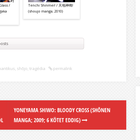
Glass /
Tenchi Shinmei! / 天地神鳴!
gaka
(shoujo manga; 2010)
osts
antikus
,
shōjo
,
tragédia
permalink
YONEYAMA SHIWO: BLOODY CROSS (SHŌNEN
ÓL
MANGA; 2009; 6 KÖTET EDDIG)