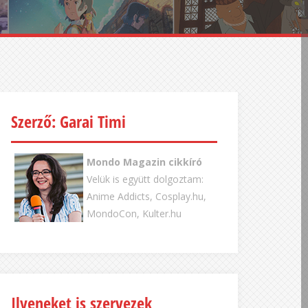
Szerző: Garai Timi
Mondo Magazin cikkíró
Velük is együtt dolgoztam:
Anime Addicts, Cosplay.hu,
MondoCon, Kulter.hu
Ilyeneket is szervezek