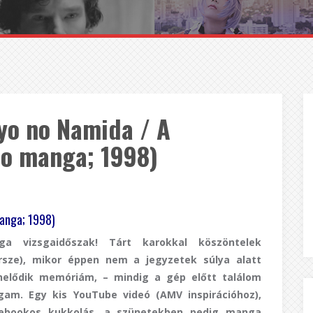
yo no Namida / A
jo manga; 1998)
manga; 1998)
ga vizsgaidőszak! Tárt karokkal köszöntelek
rsze), mikor éppen nem a jegyzetek súlya alatt
helődik memóriám, – mindig a gép előtt találom
am. Egy kis YouTube videó (AMV inspirációhoz),
ebookos kukkolás, a szünetekben pedig manga