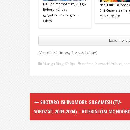
HAL (animemozifilm, 2013) –
Nao Tsukiji (Green 
Roborománcos
Enji Kusawara) man
gyógykezelés megtört
művei, stílusa
szívre
Load more p
(Visited 74 times, 1 visits today)
Manga Blog
,
Shōjo
dráma
,
Kawachi Yukari
,
rom
SHOTARO ISHINOMORI: GILGAMESH (TV-
SOROZAT; 2003-2004) – KITEKINTŐM MONDÓB