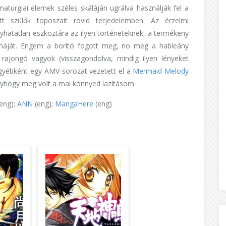
turgiai elemek széles skáláján ugrálva használják fel a
tett szülők toposzait rövid terjedelemben. Az érzelmi
yhatatlan eszköztára az ilyen történeteknek, a termékeny
máját. Engem a borító fogott meg, no meg a hableány
ajongó vagyok (visszagondolva, mindig ilyen lényeket
gyébként egy AMV-sorozat vezetett el a
Mermaid Melody
gyhogy meg volt a mai könnyed lazításom.
eng);
ANN
(eng);
MangaHere
(eng)