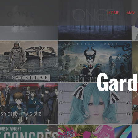
Skip
to
HOME
AMV
content
Gard