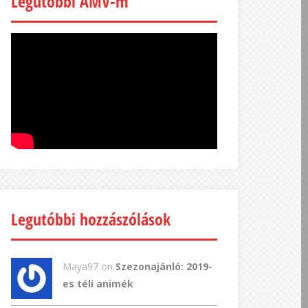
Legutóbbi AMV-m
Legutóbbi hozzászólások
Maya97 on
Szezonajánló: 2019-
es téli animék