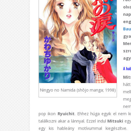
olv
nap
en
Bau
gy
Mer
sz
agy
A hab
Mit
hát
Ningyo no Namida (shōjo manga; 1998)
mel
meg
nem 
pop ikon
Ryuichit
. Ehhez húga egyik el nem kü
találkozni akar a lánnyal. Ezzel indul
Mitsuki
egys
egy kis hableány motívummal kiegészítve. 