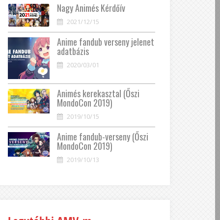
Nagy Animés Kérdőív
2021/12/15
Anime fandub verseny jelenet
adatbázis
2020/03/01
Animés kerekasztal (Őszi
MondoCon 2019)
2019/10/15
Anime fandub-verseny (Őszi
MondoCon 2019)
2019/10/13