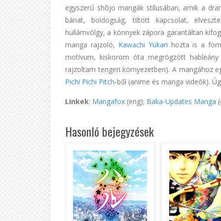
egyszerű shōjo mangák stílusában, amik a drama
bánat, boldogság, tiltott kapcsolat, elvesz
hullámvölgy, a könnyek zápora garantáltan kifog
manga rajzoló,
Kawachi Yukari
hozta is a for
motívum, kiskorom óta megrögzött hableány r
rajzoltam tengeri környezetben). A mangához e
Pichi Pichi Pitch
-ből (anime és manga videók). Ú
Linkek
:
Mangafox
(eng);
Baka-Updates Manga
(
Hasonló bejegyzések