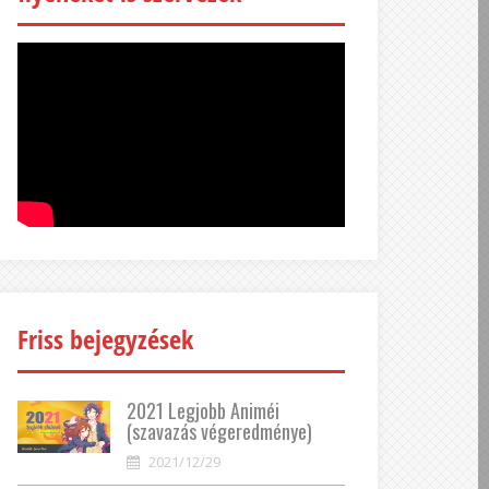
Friss bejegyzések
2021 Legjobb Animéi
(szavazás végeredménye)
2021/12/29