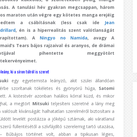
asás. A tanulási hév gyakran megcsappan, három
os maraton után végre egy kötetes manga erejéig
gedtem a csábításnak (less csak ide
Jean
drillard
, én is a hiperrealitás szent valótlanságát
arapítottam). A
Ningyo no Namida
, avagy A
maid’s Tears bájos rajzaival és aranyos, de drámai
rotijával pihentette meggyötört
tekervényeimet.
leány, ki a síron túlról is szeret
suki
egy egyetemista leányzó, akit szülei állandóan
térbe szorítanak tökéletes és gyönyörű húga,
Satomi
lett. A kistestvér azonban halálos kórral küzd, és mikor
hal, a megtört
Mitsuki
teljesíteni szeretné a lány meg
valósult kívánságát: halhatatlan szerelméről biztosítani a
ldött levelét postázza a jóképű sztárnak, aki váratlanul
zerű füllentésétől a szívfájdító szerelemig tartó utazása,
– Bűbájos történet volt, abban a tipikusan légies,