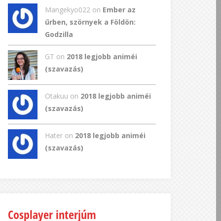
Mangekyo022
on
Ember az
űrben, szörnyek a Földön:
Godzilla
GT
on
2018 legjobb animéi
(szavazás)
Otakuu on
2018 legjobb animéi
(szavazás)
Hater on
2018 legjobb animéi
(szavazás)
Cosplayer interjúm