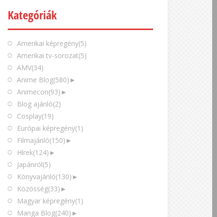
Kategóriák
Amerikai képregény
(5)
Amerikai tv-sorozat
(5)
AMV
(34)
Anime Blog
(580)
►
Animecon
(93)
►
Blog ajánló
(2)
Cosplay
(19)
Európai képregény
(1)
Filmajánló
(150)
►
Hírek
(124)
►
Japánról
(5)
Könyvajánló
(130)
►
Közösség
(33)
►
Magyar képregény
(1)
Manga Blog
(240)
►