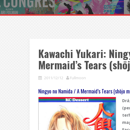
Kawachi Yukari: Ning
Mermaid’s Tears (shō
2011/12/12
Fullmoon
Ningyo no Namida / A Mermaid’s Tears (shōjo 
Drá
(pe
ter
mag
Fac