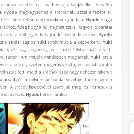
 azonban az utolsó pillanatban rajta kapják őket. A maffia
a Hyodo
megkegyelmez a srácoknak, azzal a feltétellel,
férfit (nem kell semmi mocskosra gondolni,
Hyodo
maga
 sráchoz, főleg hogy a fiú meghalt szülei nagyon jó barátai
 kórházi költségeit is hajlandó fizetni. Miközben
Hyodo
ezné
Yukit
, sajnos
Yuki
sötét múltja a képbe kerül.
Yuki
ban, akit egy idegbeteg őrült fazon folyton halálra vert,
vol tartani. Ám miután mindketten meghaltak,
Yuki
lett a
erte a srácot, szintén megerőszakolta, és később „áruba
kszere lett, majd a srácnak csak nagy nehezen sikerült
uncsaftja”, a helyi kínai banda vezetője tönkre akarja
ben. A srácot kisöccsével zsarolják meg, és nemcsak a
e is ráveszik:
Hyodót
el kell árulnia.