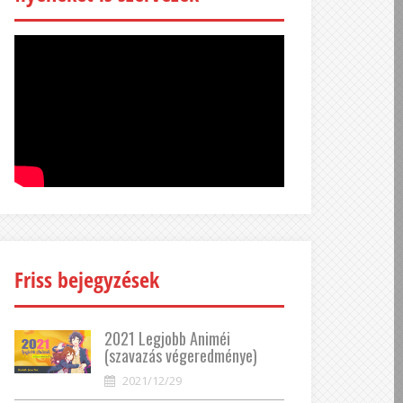
Friss bejegyzések
2021 Legjobb Animéi
(szavazás végeredménye)
2021/12/29