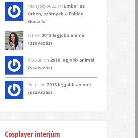
Mangekyo022
on
Ember az
űrben, szörnyek a Földön:
Godzilla
GT
on
2018 legjobb animéi
(szavazás)
Otakuu on
2018 legjobb animéi
(szavazás)
Hater on
2018 legjobb animéi
(szavazás)
Cosplayer interjúm