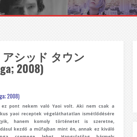
own / アシッド タウン
nga; 2008)
a; 2008)
 ez pont nekem való Yaoi volt. Aki nem csak a
ikus yaoi receptek végeláthatatlan ismétlődésére
gyik, hanem komoly történetet is szeretne,
dásul kezdő a műfajban mint én, annak ez kiváló
nga csemege lehet. Hangulatilag bármely