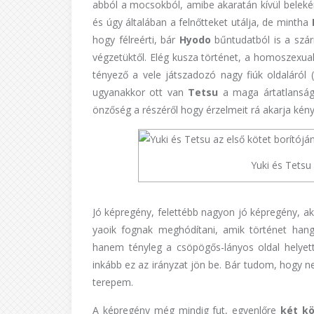
abból a mocsokból, amibe akaratán kívül belekén
és úgy általában a felnőtteket utálja, de mintha
hogy félreérti, bár
Hyodo
bűntudatból is a szárn
végzetüktől. Elég kusza történet, a homoszexua
tényező a vele játszadozó nagy fiúk oldaláról 
ugyanakkor ott van
Tetsu
a maga ártatlanságá
önzőség a részéről hogy érzelmeit rá akarja kénysz
Yuki és Tetsu 
Jó képregény, felettébb nagyon jó képregény, a
yaoik fognak meghódítani, amik történet han
hanem tényleg a csöpögős-lányos oldal helyet
inkább ez az irányzat jön be. Bár tudom, hogy 
terepem.
A képregény még mindig fut, egyenlőre
két k