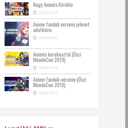
Nagy Animés Kérdőív
2021/12/15
Anime fandub verseny jelenet
adatbázis
2020/03/01
Animés kerekasztal (Őszi
MondoCon 2019)
2019/10/15
Anime fandub-verseny (Őszi
MondoCon 2019)
2019/10/13