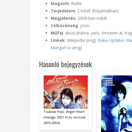
Magazin
: Rutile
Terjedelem
: 2 kötet (folyamatban)
Megjelenés
: 2008-ban indult
Célközönség
: josei
Műfaj
: akció,dráma, yaoi, shounen ai, tra
Linkek
: Wikipedia (eng);
Baka-Updates M
MangaFox
(eng)
Hasonló bejegyzések
Tsukasa Hojo: Angel Heart
(manga; 2001 és tv-sorozat;
2005-2006)