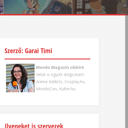
Szerző: Garai Timi
Mondo Magazin cikkíró
Velük is együtt dolgoztam:
Anime Addicts, Cosplay.hu,
MondoCon, Kulter.hu
Ilyeneket is szervezek