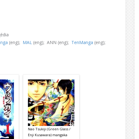
gédia
anga
(eng);
MAL
(eng); ANN (eng);
TenManga
(eng);
Nao Tsukiji (Green Glass /
Enji Kusawara) mangaka