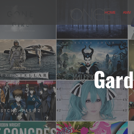
Skip
to
HOME
AMV
content
Gard