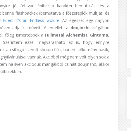
nyire jól fel van építve a karakter bemutatás, és a
k benne flashbackek (bemutatva a főszereplők múltját, és
az
Eden: It’s an Endless woldre
. Az egészet egy nagyon
néven adja ki műveit, ő emellett a
doujinshi
világában
ol, főleg ismertebbek a
Fullmetal Alchemist, Gintama,
. Szerintem ezzel magyarázható az is, hogy ennyire
azok a csillogó szemű shoujo fiúk, hanem kőkemény pasik,
nyilvánulásai vannak. Akcióból még nem volt olyan sok a
tem ha ilyen akciódús mangákból csinált doujinshit, akkor
ésőbbiekben.