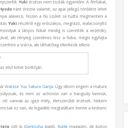
yszerítik.
Yuki
érzései nem tiszták egyenlőre. A férfiakat,
Hyodo
iránt érezne valamit, az apai jellegű törődést lehet
yai aláveszi, hiszen a fiú szüleit se tudta megmenteni a
litás
Yuki
részéről egy erőszakos, megrázó, lealacsonyító
(mondjuk a lányos fiúkat mindig is szerették a vezetők),
val, aki tényleg szerelmes lesz a fiúba, mégis egyfajta
eríteni a srácra, aki láthatólag ellenkezik ellene.
az első kötet borítóján.
kár
Watase Yuu Sakura Garija
. Úgy látom engem a mature
gsúlyosak, és nem az actionön van a hangsúly bennük,
t ott vannak az igazi mély, életszerűbb érzések. Nekem
nemcsak ez van, de legalább megtaláltam benne a kedvenc
ötete
jött ki (
Gentosha
kiadó,
Rutile
magazin), de biztos