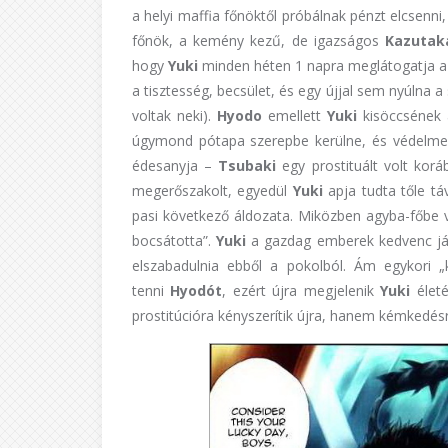
a helyi maffia főnöktől próbálnak pénzt elcsenni,
főnök, a kemény kezű, de igazságos
Kazutak
hogy
Yuki
minden héten 1 napra meglátogatja a 
a tisztesség, becsület, és egy újjal sem nyúlna a
voltak neki).
Hyodo
emellett
Yuki
kisöccsének a
úgymond pótapa szerepbe kerülne, és védelm
édesanyja –
Tsubaki
egy prostituált volt koráb
megerőszakolt, egyedül
Yuki
apja tudta tőle tá
pasi következő áldozata. Miközben agyba-főbe v
bocsátotta”.
Yuki
a gazdag emberek kedvenc játé
elszabadulnia ebből a pokolból. Ám egykori „k
tenni
Hyodót
, ezért újra megjelenik
Yuki
életé
prostitúcióra kényszerítik újra, hanem kémkedésr