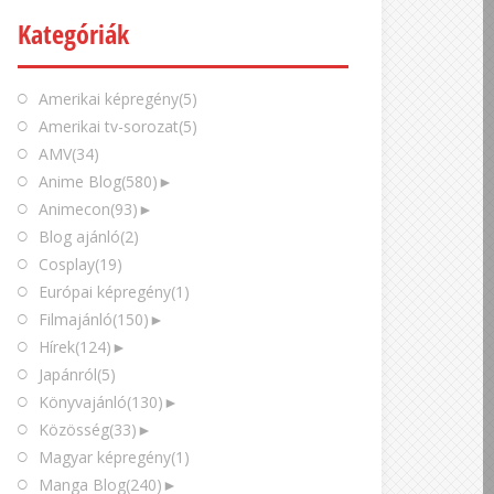
Kategóriák
Amerikai képregény
(5)
Amerikai tv-sorozat
(5)
AMV
(34)
Anime Blog
(580)
►
Animecon
(93)
►
Blog ajánló
(2)
Cosplay
(19)
Európai képregény
(1)
Filmajánló
(150)
►
Hírek
(124)
►
Japánról
(5)
Könyvajánló
(130)
►
Közösség
(33)
►
Magyar képregény
(1)
Manga Blog
(240)
►