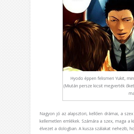
Hyodo éppen felismeri Yukit, mint
(Miután persze kicsit megverték őke
ma
Nagyon jó az alapsztori, kellően drámai, a sze
kellemetlen emlékek. Számára a szex, maga a kín
élvezet a dologban. A kusza szálakat nehezíti, 