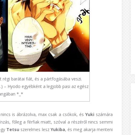
 régi barátai fiát, és a pártfogásába veszi.
t.) – Hyodo egyébként a legjobb pasi az egész
ngában *_*
x nincs is ábrázolva, max csak a csókok, és
Yuki
számára
zás, főleg a férfiak miatt, szóval a részéről nincs semmi
hogy
Tetsu
szerelmes lesz
Yukiba
, és meg akarja menteni