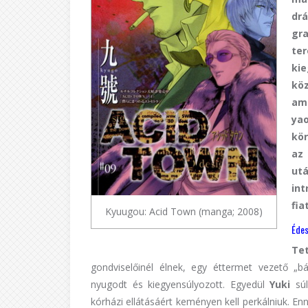
drá
gr
te
ki
köz
am
ya
kör
az 
utá
in
fia
Kyuugou: Acid Town (manga; 2008)
Édes
Te
gondviselőinél élnek, egy éttermet vezető „b
nyugodt és kiegyensúlyozott. Egyedül
Yuki
súl
kórházi ellátásáért keményen kell perkálniuk. E