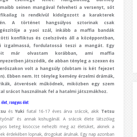
maibb seinen mangával felveheti a versenyt, sőt
afikailag is rendkívül kidolgozott a karakterek
rén. A történet hangsúlyos sztorinak csak
egészítője a yaoi szál, inkább a maffia bandák
ötti konfliktus és cselszövés áll a középpontban,
i izgalmassá, fordulatossá teszi a mangát. Egy
oit már olvastam korábban, ami maffia
nyezetben játszódik, de abban tényleg a szexen és
erőszakon volt a hangsúly (dobtam is két fejezet
n). Ebben nem. Itt tényleg kemény érzelmi drámák,
trikák, átverések működnek, miközben egy szem
tal srácot használnak fel a hatalmi játszmákhoz.
 élet, rongyos élet
tsu
és
Yuki
fiatal 16-17 éves árva srácok, akik
Tetsu
átyónál” és annak kishugánál. A srácok élete látszólag
yos beteg kisöccse nehezíti meg az életüket, akinek a
nnek érdekében lopnak, drogokat árulnak. Egy nap azonban