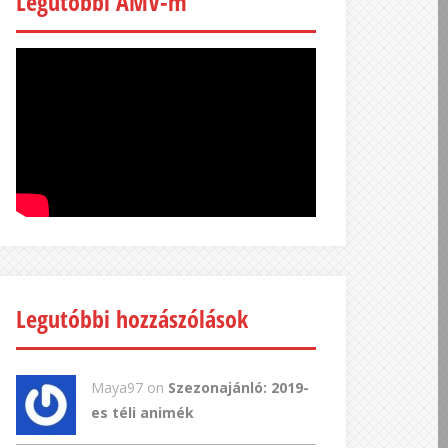
Legutóbbi AMV-m
Legutóbbi hozzászólások
Maya97 on
Szezonajánló: 2019-
es téli animék