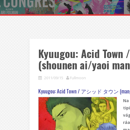
Kyuugou: Acid T
(shounen ai/yaoi ma
2011/09/15
Fullmoon
Kyuugou: Acid Town / アシッド タウン (mang
Na
tip
vá
ráa
ma