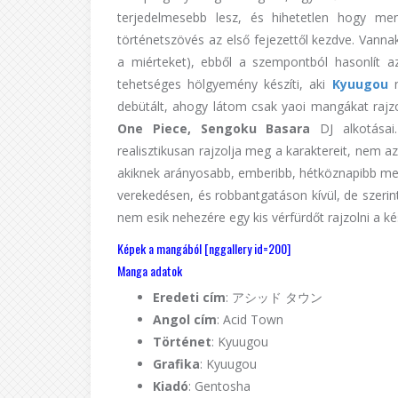
terjedelmesebb lesz, és hihetetlen hogy men
történetszövés az első fejezettől kezdve. Vanna
a miérteket), ebből a szempontból hasonlít 
tehetséges hölgyemény készíti, aki
Kyuugou
debütált, ahogy látom csak yaoi mangákat rajz
One Piece, Sengoku Basara
DJ alkotásai
realisztikusan rajzolja meg a karaktereit, nem 
akiknek arányosabb, emberibb, hétköznapibb meg
verekedésen, és robbantgatáson kívül, de szerin
nem esik nehezére egy kis vérfürdőt rajzolni a k
Képek a mangából [nggallery id=200]
Manga adatok
Eredeti cím
: アシッド タウン
Angol cím
: Acid Town
Történet
: Kyuugou
Grafika
: Kyuugou
Kiadó
: Gentosha