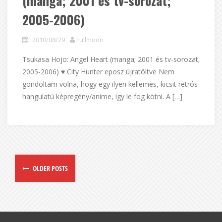
(manga; 2001 és tv-sorozat;
2005-2006)
2010/08/29
Fullmoon
Tsukasa Hojo: Angel Heart (manga; 2001 és tv-sorozat;
2005-2006) ♥ City Hunter eposz újratöltve Nem
gondoltam volna, hogy egy ilyen kellemes, kicsit retrós
hangulatú képregény/anime, így le fog kötni. A […]
OLDER POSTS