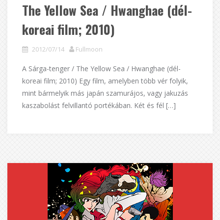
The Yellow Sea / Hwanghae (dél-
koreai film; 2010)
2012/07/14
Fullmoon
A Sárga-tenger / The Yellow Sea / Hwanghae (dél-
koreai film; 2010) Egy film, amelyben több vér folyik,
mint bármelyik más japán szamurájos, vagy jakuzás
kaszabolást felvillantó portékában. Két és fél […]