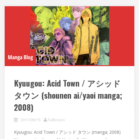
Manga Blog
Kyuugou: Acid Town / アシッド
タウン (shounen ai/yaoi manga;
2008)
2011/09/15
Fullmoon
Kyuugou: Acid Town / アシッド タウン (manga; 2008)