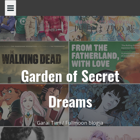
Skip
to
content
Garden of Secret
Dreams
Garai Timi / Fullmoon blogja