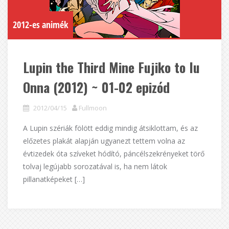
2012-es animék
Lupin the Third Mine Fujiko to Iu
Onna (2012) ~ 01-02 epizód
2012/04/15
Fullmoon
A Lupin szériák fölött eddig mindig átsiklottam, és az
előzetes plakát alapján ugyanezt tettem volna az
évtizedek óta szíveket hódító, páncélszekrényeket törő
tolvaj legújabb sorozatával is, ha nem látok
pillanatképeket […]