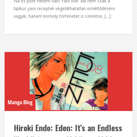
Na ez pont nekem való Yaoi volt. Aki nem csak a
tipikus yaoi receptek végeláthatatlan ismétlődésére
vágyik, hanem komoly történetet is szeretne, […]
Manga Blog
Hiroki Endo: Eden: It’s an Endless