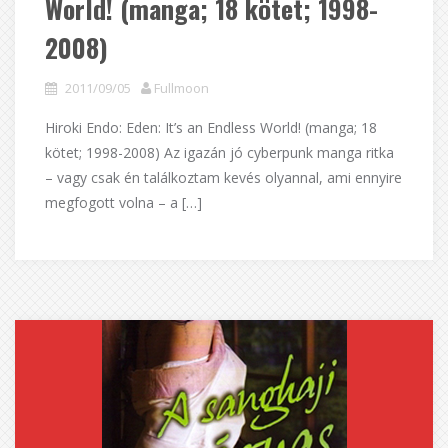
World! (manga; 18 kötet; 1998-
2008)
2011/09/05
Fullmoon
Hiroki Endo: Eden: It’s an Endless World! (manga; 18
kötet; 1998-2008) Az igazán jó cyberpunk manga ritka
– vagy csak én találkoztam kevés olyannal, ami ennyire
megfogott volna – a […]