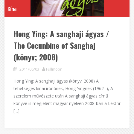
Kína
Hong Ying: A sanghaji ágyas /
The Cocunbine of Sanghaj
(könyv; 2008)
2011/06/03
Fullmoon
Hong Ying: A sanghaji ágyas (könyv; 2008) A
tehetséges kínai írónőnek, Hong Yingnek (1962- ), A
szerelem művészete után A sanghaji ágyas című
könyve is megjelent magyar nyelven 2008-ban a Lektűr
[…]