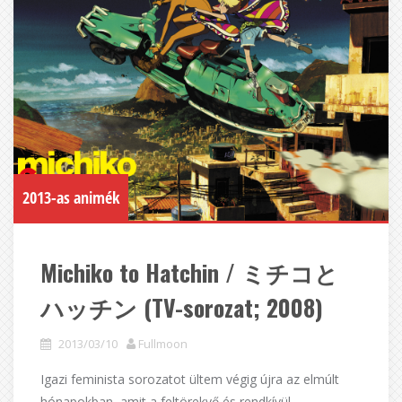
2013-as animék
Michiko to Hatchin / ミチコと
ハッチン (TV-sorozat; 2008)
2013/03/10
Fullmoon
Igazi feminista sorozatot ültem végig újra az elmúlt
hónapokban, amit a feltörekvő és rendkívül