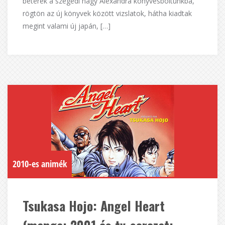
betérek a szegedi nagy Alexandra könyvesboltunkba,
rögtön az új könyvek között vizslatok, hátha kiadtak
megint valami új japán, […]
2010-es animék
Tsukasa Hojo: Angel Heart