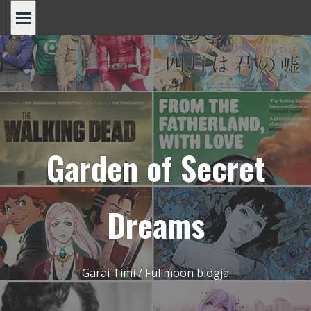
Skip
to
content
Garden of Secret
Dreams
Garai Timi / Fullmoon blogja