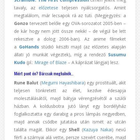
tavaly, az
előzetese
teljesen nyálcsorgatós. Amint
megtalálom, már lecsapok rá az tuti. (Megjegyzés: a
Gonzo
tervezett belőle egy OVA-sorozatot 2005-ben –
de kár hogy nem jött össze nekik! – de végül be lett
rekesztve a dolog 2006-ban). Az anime filmeket
a
GoHands
stúdió készíti majd (az előzetes alapján
állati jó munkát végeztek), míg a rendező
Susumu
Kudo
(pl.:
Mirage of Blaze
– A káprázat lángjai) lesz.
Miért pont én? Bárcsak meghalnék…
Rune Balut
(
Megumi Hayashibara
) egy prostituált, akit
teljesen tönkretett az élet, kezdve édesapja
molesztálásától, majd bátyja vérengzésétől a szülői
házban. A koldusbotra jutó lányt egy bordélyház
foglalkoztatta egy darabig a piros lámpás negyedben,
majd annak csődbe jutatása után ismét az utcán
találta magát. Ekkor egy
Shell
(
Kazuya Nakai
) nevű
férfi a szárnyai alá vette, persze szexért cserébe, majd