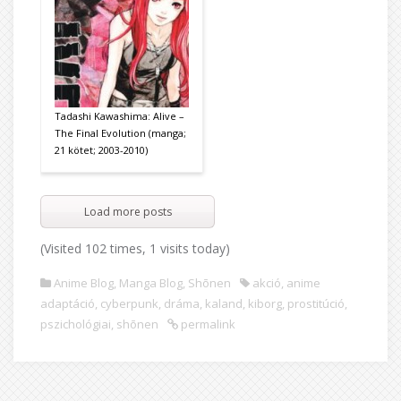
Tadashi Kawashima: Alive –
The Final Evolution (manga;
21 kötet; 2003-2010)
Load more posts
(Visited 102 times, 1 visits today)
Anime Blog
,
Manga Blog
,
Shōnen
akció
,
anime
adaptáció
,
cyberpunk
,
dráma
,
kaland
,
kiborg
,
prostitúció
,
pszichológiai
,
shōnen
permalink