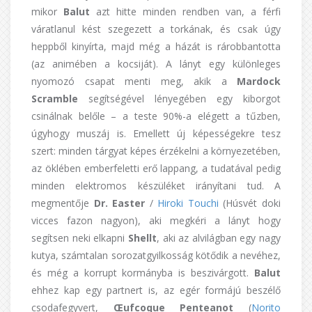
mikor
Balut
azt hitte minden rendben van, a férfi
váratlanul kést szegezett a torkának, és csak úgy
heppből kinyírta, majd még a házát is rárobbantotta
(az animében a kocsiját). A lányt egy különleges
nyomozó csapat menti meg, akik a
Mardock
Scramble
segítségével lényegében egy kiborgot
csinálnak belőle – a teste 90%-a elégett a tűzben,
úgyhogy muszáj is. Emellett új képességekre tesz
szert: minden tárgyat képes érzékelni a környezetében,
az öklében emberfeletti erő lappang, a tudatával pedig
minden elektromos készüléket irányítani tud. A
megmentője
Dr. Easter
/
Hiroki Touchi
(Húsvét doki
vicces fazon nagyon), aki megkéri a lányt hogy
segítsen neki elkapni
Shellt
, aki az alvilágban egy nagy
kutya, számtalan sorozatgyilkosság kötődik a nevéhez,
és még a korrupt kormányba is beszivárgott.
Balut
ehhez kap egy partnert is, az egér formájú beszélő
csodafegyvert,
Œufcoque Penteanot
(
Norito