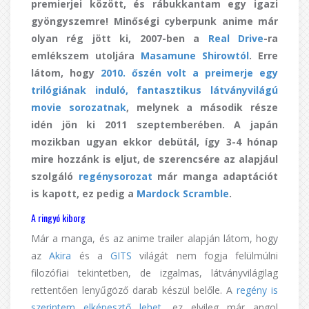
premierjei között, és rábukkantam egy igazi
gyöngyszemre! Minőségi cyberpunk anime már
olyan rég jött ki, 2007-ben a
Real Drive
-ra
emlékszem utoljára
Masamune Shirowtól
. Erre
látom, hogy
2010. őszén volt a preimerje egy
trilógiának induló, fantasztikus látványvilágú
movie sorozatnak
, melynek a második része
idén jön ki 2011 szeptemberében. A japán
mozikban ugyan ekkor debütál, így 3-4 hónap
mire hozzánk is eljut, de szerencsére az alapjául
szolgáló
regénysorozat
már manga adaptációt
is kapott, ez pedig a
Mardock Scramble
.
A ringyó kiborg
Már a manga, és az anime trailer alapján látom, hogy
az
Akira
és a
GITS
világát nem fogja felülmúlni
filozófiai tekintetben, de izgalmas, látványvilágilag
rettentően lenyűgöző darab készül belőle. A
regény is
szerintem elképesztő lehet
, ez elvileg már angol