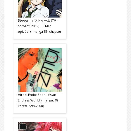
Btooom! / ブトゥーム (TV-
sorozat; 2012) ~ 01-07.
epizód + manga 51. chapter
Hiroki Endo: Eden: It’s an
Endless World! (manga; 18
kötet; 1998-2008)