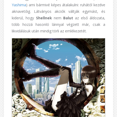
Yashima
) ami bármivé képes átalakulni: ruhától kezdve
aknavetőig. Látványos akciók váltják egymást, és
kiderül, hogy
Shellnek
nem
Balut
az első áldozata,
több hozzá hasonló lánnyal végzett már, csak a
likvidálásuk után mindig törli az emlékezetét.