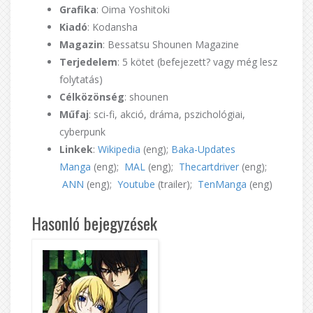
Grafika
: Oima Yoshitoki
Kiadó
: Kodansha
Magazin
: Bessatsu Shounen Magazine
Terjedelem
: 5 kötet (befejezett? vagy még lesz
folytatás)
Célközönség
: shounen
Műfaj
: sci-fi, akció, dráma, pszichológiai,
cyberpunk
Linkek
:
Wikipedia
(eng);
Baka-Updates
Manga
(eng);
MAL
(eng);
Thecartdriver
(eng);
ANN
(eng);
Youtube
(trailer);
TenManga
(eng)
Hasonló bejegyzések