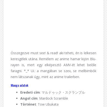
Összegezve must see! & read! aki teheti, én is lelkesen
keresgélek utána. Remélem az anime hamar kijön Blu-
rayen is, mert egy elképesztő AMV-ét lehet belőle
faragni. *_* Ui.: a mangában se szex, se mellbimbók
nem látszanak úgy, mint az anime trailerben.
Manga adatok
Eredeti cím
: マルドゥック・スクランブル
Angol cím
: Mardock Scramble
Történet
: Tow Ubukata