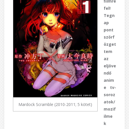
filmre
fel!
Tegn
ap
pont
szörf
özget
tem
az
eljöve
ndő
anim
e tv-
soroz
atok/
Mardock Scramble (2010-2011; 5 kötet)
mozif
ilme
k