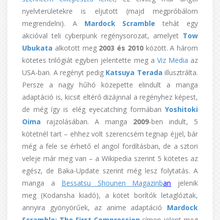
nyelvterületekre is eljutott (majd megpróbálom
megrendelni). A
Mardock Scramble
tehát egy
akcióval teli cyberpunk regénysorozat, amelyet
Tow
Ubukata
alkotott meg
2003 és 2010
között. A három
kötetes trilógiát egyben jelentette meg a
Viz Media
az
USA-ban. A regényt pedig
Katsuya Terada
illusztrálta.
Persze a nagy hűhó közepette elindult a manga
adaptáció is, kicsit eltérő dizájnnal a regényhez képest,
de még így is elég eyecatching formában
Yoshitoki
Oima
rajzolásában. A manga
2009
-ben indult, 5
kötetnél tart – ehhez volt szerencsém tegnap éjjel, bár
még a fele se érhető el angol fordításban, de a sztori
veleje már meg van – a Wikipedia szerint 5 kötetes az
egész, de Baka-Update szerint még lesz folytatás. A
manga a
Bessatsu Shounen Magazinb
an
jelenik
meg (Kodansha kiadó), a kötet borítók letaglóztak,
annyira gyönyörűek, az anime adaptáció
Mardock
Scramble: The First Compression
címen jelent meg