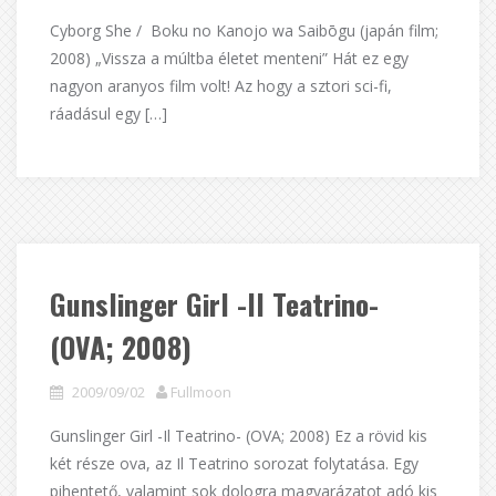
Cyborg She / Boku no Kanojo wa Saibōgu (japán film;
2008) „Vissza a múltba életet menteni” Hát ez egy
nagyon aranyos film volt! Az hogy a sztori sci-fi,
ráadásul egy […]
Gunslinger Girl -Il Teatrino-
(OVA; 2008)
2009/09/02
Fullmoon
Gunslinger Girl -Il Teatrino- (OVA; 2008) Ez a rövid kis
két része ova, az Il Teatrino sorozat folytatása. Egy
pihentető, valamint sok dologra magyarázatot adó kis