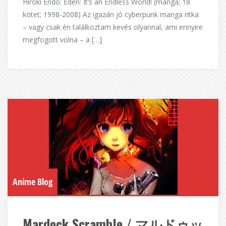
Hiroki Endo: Eden: It’s an Endless World! (manga; 18
kötet; 1998-2008) Az igazán jó cyberpunk manga ritka
– vagy csak én találkoztam kevés olyannal, ami ennyire
megfogott volna – a […]
Anime Blog
Mardock Scramble / マルドゥッ