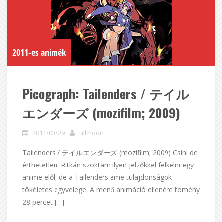
2011-es animék
Picograph: Tailenders / テイル
エンダーズ (mozifilm; 2009)
2011/03/29
Fullmoon
Tailenders / テイルエンダーズ (mozifilm; 2009) Csini de
érthetetlen. Ritkán szoktam ilyen jelzőkkel felkelni egy
anime elől, de a Tailenders eme tulajdonságok
tökéletes egyvelege. A menő animáció ellenére tömény
28 percet […]