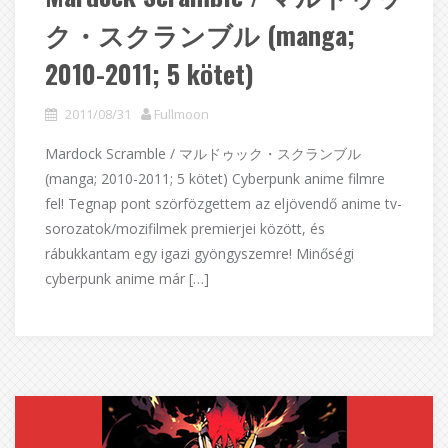
ク・スクランブル (manga;
2010-2011; 5 kötet)
2011/08/31
Fullmoon
Mardock Scramble / マルドゥック・スクランブル
(manga; 2010-2011; 5 kötet) Cyberpunk anime filmre
fel! Tegnap pont szörfözgettem az eljövendő anime tv-
sorozatok/mozifilmek premierjei között, és
rábukkantam egy igazi gyöngyszemre! Minőségi
cyberpunk anime már […]