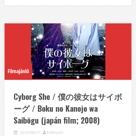
Filmajánló
Cyborg She / 僕の彼女はサイボ
ーグ / Boku no Kanojo wa
Saibōgu (japán film; 2008)
2010/08/27
Fullmoon