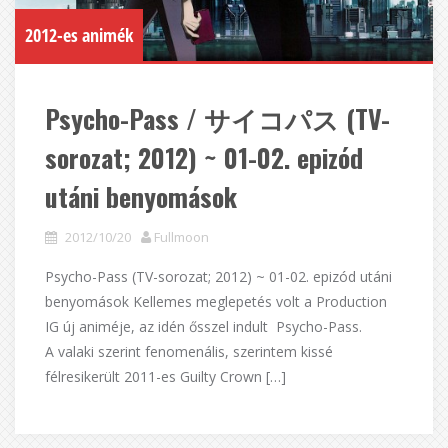
2012-es animék
Psycho-Pass / サイコパス (TV-
sorozat; 2012) ~ 01-02. epizód
utáni benyomások
2012/10/20
Fullmoon
Psycho-Pass (TV-sorozat; 2012) ~ 01-02. epizód utáni
benyomások Kellemes meglepetés volt a Production
IG új animéje, az idén ősszel indult Psycho-Pass.
A valaki szerint fenomenális, szerintem kissé
félresikerült 2011-es Guilty Crown […]