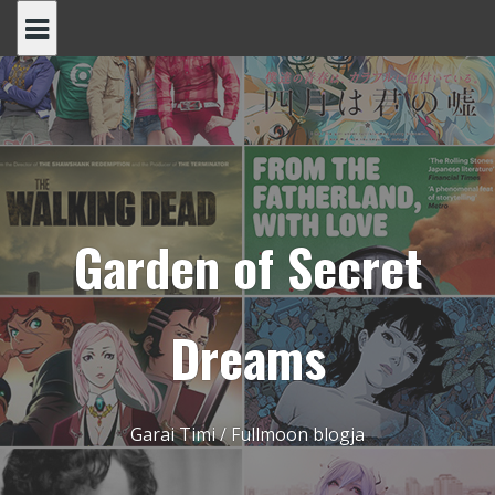
Skip
to
content
Garden of Secret
Dreams
Garai Timi / Fullmoon blogja