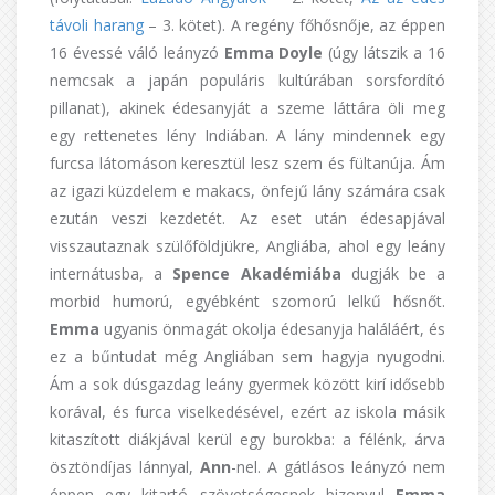
távoli harang
– 3. kötet). A regény főhősnője, az éppen
16 évessé váló leányzó
Emma Doyle
(úgy látszik a 16
nemcsak a japán populáris kultúrában sorsfordító
pillanat), akinek édesanyját a szeme láttára öli meg
egy rettenetes lény Indiában. A lány mindennek egy
furcsa látomáson keresztül lesz szem és fültanúja. Ám
az igazi küzdelem e makacs, önfejű lány számára csak
ezután veszi kezdetét. Az eset után édesapjával
visszautaznak szülőföldjükre, Angliába, ahol egy leány
internátusba, a
Spence Akadémiába
dugják be a
morbid humorú, egyébként szomorú lelkű hősnőt.
Emma
ugyanis önmagát okolja édesanyja haláláért, és
ez a bűntudat még Angliában sem hagyja nyugodni.
Ám a sok dúsgazdag leány gyermek között kirí idősebb
korával, és furca viselkedésével, ezért az iskola másik
kitaszított diákjával kerül egy burokba: a félénk, árva
ösztöndíjas lánnyal,
Ann
-nel. A gátlásos leányzó nem
éppen egy kitartó szövetségesnek bizonyul
Emma