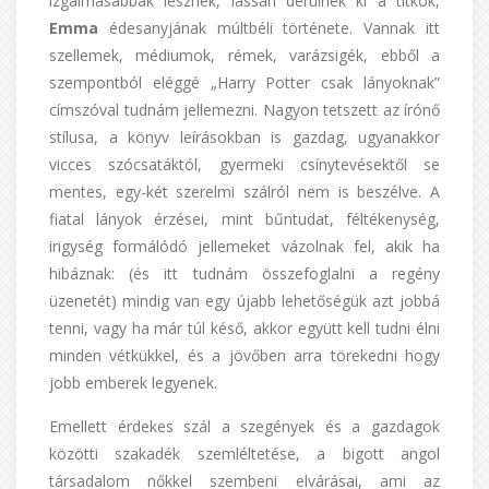
izgalmasabbak lesznek, lassan derülnek ki a titkok,
Emma
édesanyjának múltbéli története. Vannak itt
szellemek, médiumok, rémek, varázsigék, ebből a
szempontból eléggé „Harry Potter csak lányoknak”
címszóval tudnám jellemezni. Nagyon tetszett az írónő
stílusa, a könyv leírásokban is gazdag, ugyanakkor
vicces szócsatáktól, gyermeki csínytevésektől se
mentes, egy-két szerelmi szálról nem is beszélve. A
fiatal lányok érzései, mint bűntudat, féltékenység,
irigység formálódó jellemeket vázolnak fel, akik ha
hibáznak: (és itt tudnám összefoglalni a regény
üzenetét) mindig van egy újabb lehetőségük azt jobbá
tenni, vagy ha már túl késő, akkor együtt kell tudni élni
minden vétkükkel, és a jövőben arra törekedni hogy
jobb emberek legyenek.
Emellett érdekes szál a szegények és a gazdagok
közötti szakadék szemléltetése, a bigott angol
társadalom nőkkel szembeni elvárásai, ami az