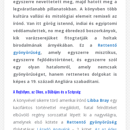
egyszerre nevettetett meg, majd hatott meg a
legváratlanabb pillanatokban. A könyvben több
kultúra vallási és mitológiai elemeit remixeli az
írónő. Van itt görög istennő, indiai és egyiptomi
védőamulettek, no meg ébredező boszorkányok,
kik varázserejüket fitogtatják a holtak
birodalmának árnyékában. Ez a
Rettentő
gyönyörűség
, amely egyszerre misztikus,
egyszerre fejlődéstörténet, és egyszerre szól
egy olyan hatalomról, amely nemcsak
gyönyörűséget, hanem rettenetes dolgokat is
képes a 19. századi Angliára szabadítani.
A Rejtélyes, az Okos, a Bűbájos és a Szépség
A könyvével sikerre törő amerikai írónő
Libba Bray
egy
kacifántos történettel megáldott, fiatal felnőtteket
elbűvölő regény sorozattal lépett ki a nagyvilágra,
amelynek első kötete a
Rettentő gyönyörűség
(folytatásai:
Lázadó Angyalok
– 2. kötet,
Az az édes