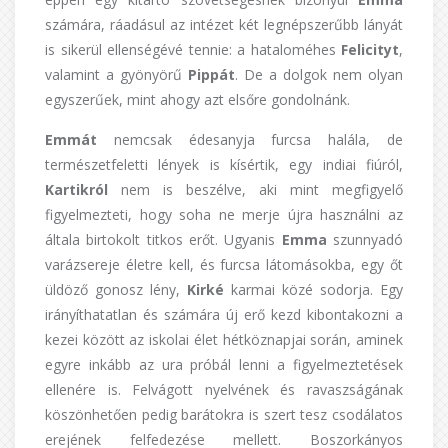
számára, ráadásul az intézet két legnépszerűbb lányát
is sikerül ellenségévé tennie: a hataloméhes
Felicityt
,
valamint a gyönyörű
Pippát
. De a dolgok nem olyan
egyszerűek, mint ahogy azt elsőre gondolnánk.
Emmát
nemcsak édesanyja furcsa halála, de
természetfeletti lények is kísértik, egy indiai fiúról,
Kartikról
nem is beszélve, aki mint megfigyelő
figyelmezteti, hogy soha ne merje újra használni az
általa birtokolt titkos erőt. Ugyanis
Emma
szunnyadó
varázsereje életre kell, és furcsa látomásokba, egy őt
üldöző gonosz lény,
Kirké
karmai közé sodorja. Egy
irányíthatatlan és számára új erő kezd kibontakozni a
kezei között az iskolai élet hétköznapjai során, aminek
egyre inkább az ura próbál lenni a figyelmeztetések
ellenére is. Felvágott nyelvének és ravaszságának
köszönhetően pedig barátokra is szert tesz csodálatos
erejének felfedezése mellett. Boszorkányos