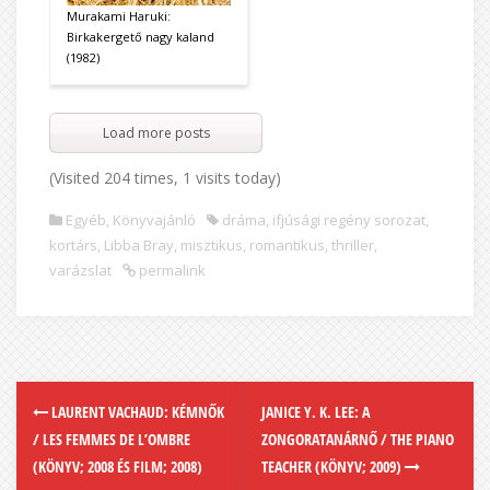
Murakami Haruki:
Birkakergető nagy kaland
(1982)
Load more posts
(Visited 204 times, 1 visits today)
Egyéb
,
Könyvajánló
dráma
,
ifjúsági regény sorozat
,
kortárs
,
Libba Bray
,
misztikus
,
romantikus
,
thriller
,
varázslat
permalink
LAURENT VACHAUD: KÉMNŐK
JANICE Y. K. LEE: A
/ LES FEMMES DE L’OMBRE
ZONGORATANÁRNŐ / THE PIANO
(KÖNYV; 2008 ÉS FILM; 2008)
TEACHER (KÖNYV; 2009)