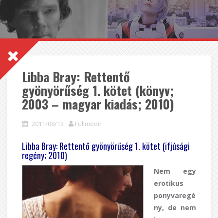
Libba Bray: Rettentő
gyönyörűség 1. kötet (könyv;
2003 – magyar kiadás; 2010)
2011/08/13
Fullmoon
Libba Bray: Rettentő gyönyörűség 1. kötet (ifjúsági
regény; 2010)
Nem egy
erotikus
ponyvaregé
ny, de nem