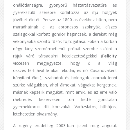
önállótlanságra, gyönyörű háztartásvezetőre és
gyerekszülő szerepre korlátozza az ifjú hölgyek
jövőbeli életét. Persze az 1800-as évekhez hűen, nem
maradhatnak el az abroncsos szoknyák, díszes
szalagokkal körített göndör hajtincsek, a derekat még
vékonyabbá szorító fűzők fojtogatása. Ebben a korban
négy lány szemérmetlenül próbál szembe szállni a
rájuk váró társadalmi kötelezettségekkel (
Felicity
viccesen megjegyezte, hogy ő a világ
összes férfijával le akar feküdni, és női Casanovaként
irányítani őket), szabadok és boldogok akarnak lenni
szürke világukban, ahol álmokat, vágyakat kergetnek,
másnak képzelik magukat, mint amik, és az erre való
ráébredés keservesen töri ketté gondtalan
gyermekkoruk idilli korszakát. Varázslatos, bűbájos,
letehetetlen olvasmány.
A regény eredetileg 2003-ban jelent meg angolul,