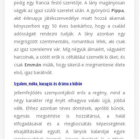
pedig egy francia festő szeretője. A lány magányosan
vágyik az igazi szülői szeretet után. A gyönyörű
Pippa
,
akit édesapja játékszenvedélye miatt hozzá akarnak
kényszeríteni egy 50 éves bankárhoz, hogy a család
adósságait rendezni tudják. A lány azonban egy
megrögzött szentimentális, romantikus lélek, aki csak
az igaz szerelemre vár. Míg négyük álmaiért, vágyaiért
harcolnak, a sötét erők is céltáblául szemelik ki őket, és
csak
Emmán
múlik, hogy sikerül-e megmentenie élete
első, igaz barátnőit.
Izgalom, móka, kacagás és dráma a köbön
Jellemfejlődés szempontjából erős a regény, mind a
négy karakter régi énjét elhagyva valaki újjá, jobbá
válik. Ehhez azonban téves döntések, apróbb bűnök,
egymás megsértése is hozzátársul, a halál
elfogadásával és a megbocsátás képességének
elsajátításával együtt. A lányok kalandjai egyre