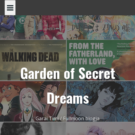
Skip
to
content
Garden of Secret
Dreams
Garai Timi / Fullmoon blogja