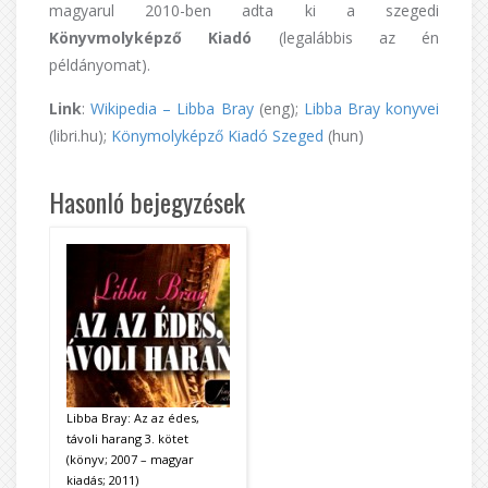
magyarul 2010-ben adta ki a szegedi
Könyvmolyképző Kiadó
(legalábbis az én
példányomat).
Link
:
Wikipedia – Libba Bray
(eng);
Libba Bray konyvei
(libri.hu);
Könymolyképző Kiadó Szeged
(hun)
Hasonló bejegyzések
Libba Bray: Az az édes,
távoli harang 3. kötet
(könyv; 2007 – magyar
kiadás; 2011)