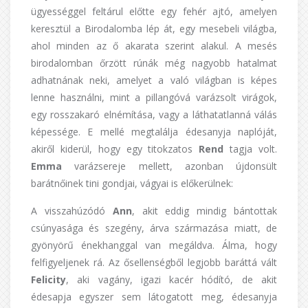
ügyességgel feltárul előtte egy fehér ajtó, amelyen
keresztül a Birodalomba lép át, egy mesebeli világba,
ahol minden az ő akarata szerint alakul. A mesés
birodalomban őrzött rúnák még nagyobb hatalmat
adhatnának neki, amelyet a való világban is képes
lenne használni, mint a pillangóvá varázsolt virágok,
egy rosszakaró elnémítása, vagy a láthatatlanná válás
képessége. E mellé megtalálja édesanyja naplóját,
akiről kiderül, hogy egy titokzatos
Rend
tagja volt.
Emma
varázsereje mellett, azonban újdonsült
barátnőinek tini gondjai, vágyai is előkerülnek:
A visszahúzódó
Ann
, akit eddig mindig bántottak
csúnyasága és szegény, árva származása miatt, de
gyönyörű énekhanggal van megáldva. Álma, hogy
felfigyeljenek rá. Az ősellenségből legjobb baráttá vált
Felicity
, aki vagány, igazi kacér hódító, de akit
édesapja egyszer sem látogatott meg, édesanyja