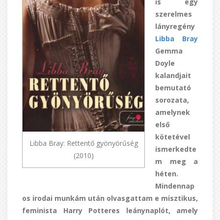
is egy
szerelmes
lányregény
Libba Bray
Gemma
Doyle
kalandjait
bemutató
sorozata,
amelynek
első
kötetével
Libba Bray: Rettentő gyönyörűség
ismerkedte
(2010)
m meg a
héten.
Mindennap
os irodai munkám után olvasgattam e misztikus,
feminista Harry Potteres leánynaplót, amely