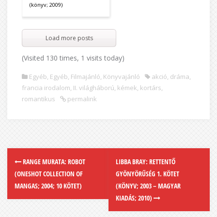
(könyv; 2009)
Load more posts
(Visited 130 times, 1 visits today)
Egyéb
,
Egyéb
,
Filmajánló
,
Könyvajánló
akció
,
dráma
,
francia irodalom
,
II. világháború
,
kémek
,
kortárs
,
romantikus
permalink
RANGE MURATA: ROBOT
LIBBA BRAY: RETTENTŐ
(ONESHOT COLLECTION OF
GYÖNYÖRŰSÉG 1. KÖTET
MANGAS; 2004; 10 KÖTET)
(KÖNYV; 2003 – MAGYAR
KIADÁS; 2010)