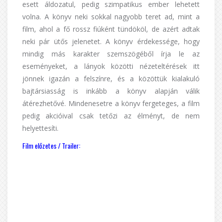
esett áldozatul, pedig szimpatikus ember lehetett
volna. A könyv neki sokkal nagyobb teret ad, mint a
film, ahol a fő rossz fiúként tündököl, de azért adtak
neki pár ütős jelenetet. A könyv érdekessége, hogy
mindig más karakter szemszögéből írja le az
eseményeket, a lányok közötti nézeteltérések itt
jönnek igazán a felszínre, és a közöttük kialakuló
bajtársiasság is inkább a könyv alapján válik
átérezhetővé. Mindenesetre a könyv fergeteges, a film
pedig akcióival csak tetőzi az élményt, de nem
helyettesíti.
Film előzetes / Trailer: