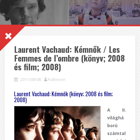
Laurent Vachaud: Kémnők / Les
Femmes de l’ombre (könyv; 2008
és film; 2008)
2011/08/08
Fullmoon
Laurent Vachaud: Kémnők (könyv; 2008 és film;
2008)
A II.
világhá
ború
számtal