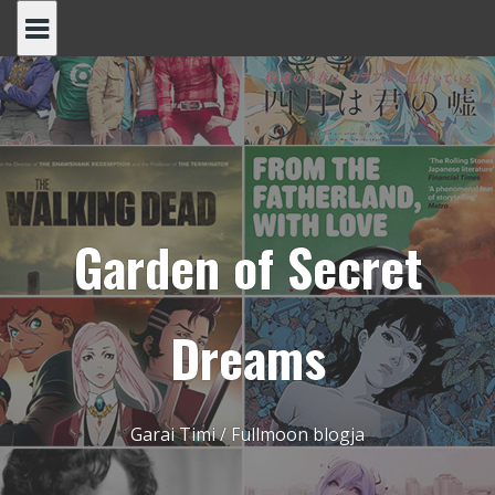
Skip
to
content
Garden of Secret
Dreams
Garai Timi / Fullmoon blogja