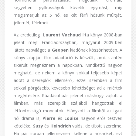
kegyetlen gyilkosságok követik egymást, míg
megismerjük az 5 nő, és két férfi hősünk múltját,
jellemét, félelmeit.
Az eredetileg
Laurent Vachaud
írta könyv 2008-ban
jelent meg Franciaországban, magyarul 2009-ben
látott napvilágot a
Geopen
kiadónak köszönhetően. A
könyv alapján film adaptáció is készült, amit szintén
sikerült megnéznem a napokban. Mindkettő nagyon
megható, de nekem a könyv sokkal teljesebb képet
adott a szereplők jelleméről, ezzel szemben a film
sokkal pörgősebb, kevesebb lehetőséget ad a miértek
megértésére. Ráadásul pár jelenet máshogy zajlott a
filmben, más szereplők szájából hangzottak el
létfontosságú mondatok. Hiányzott a filmből az igazi
női dráma is,
Pierre
és
Louise
nagyon erős testvéri
köteléke,
Suzy
és
Heindrich
valós, de tiltott szerelme.
Ha pár sorban jellemeznem kellene a hősnőket, ezt