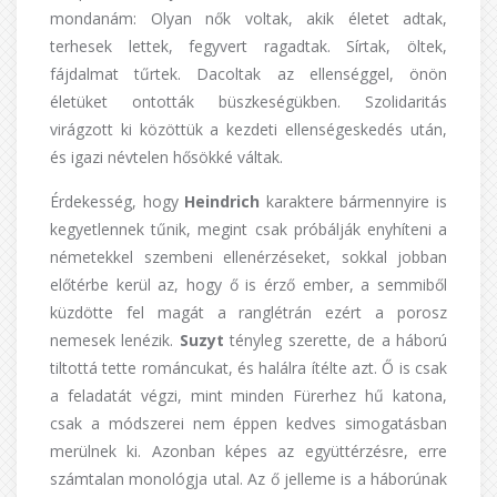
mondanám: Olyan nők voltak, akik életet adtak,
terhesek lettek, fegyvert ragadtak. Sírtak, öltek,
fájdalmat tűrtek. Dacoltak az ellenséggel, önön
életüket ontották büszkeségükben. Szolidaritás
virágzott ki közöttük a kezdeti ellenségeskedés után,
és igazi névtelen hősökké váltak.
Érdekesség, hogy
Heindrich
karaktere bármennyire is
kegyetlennek tűnik, megint csak próbálják enyhíteni a
németekkel szembeni ellenérzéseket, sokkal jobban
előtérbe kerül az, hogy ő is érző ember, a semmiből
küzdötte fel magát a ranglétrán ezért a porosz
nemesek lenézik.
Suzyt
tényleg szerette, de a háború
tiltottá tette románcukat, és halálra ítélte azt. Ő is csak
a feladatát végzi, mint minden Fürerhez hű katona,
csak a módszerei nem éppen kedves simogatásban
merülnek ki. Azonban képes az együttérzésre, erre
számtalan monológja utal. Az ő jelleme is a háborúnak