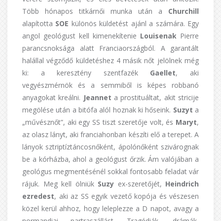
Több hónapos titkárnői munka után a
Churchill
alapította
SOE
különös küldetést ajánl a számára. Egy
angol geológust kell kimenekítenie
Louisenak
Pierre
parancsnoksága alatt Franciaországból. A garantált
halállal végződő küldetéshez 4 másik nőt jelölnek még
ki: a keresztény szentfazék
Gaellet
, aki
vegyészmérnök és a semmiből is képes robbanó
anyagokat kreálni.
Jeannet
a prostituáltat, akit stricije
megölése után a bitófa alól hoznak ki hőseink.
Suzyt
a
„művésznőt”, aki egy SS tiszt szeretője volt, és
Maryt
,
az olasz lányt, aki franciahonban készíti elő a terepet. A
lányok sztriptíztáncosnőként, ápolónőként szivárognak
be a kórházba, ahol a geológust őrzik. Ám valójában a
geológus megmentésénél sokkal fontosabb feladat vár
rájuk. Meg kell ölniük
Suzy
ex-szeretőjét,
Heindrich
ezredest
, aki az SS egyik vezető kopója és vészesen
közel kerül ahhoz, hogy leleplezze a D napot, avagy a
normandiai partraszállást. Tragédiák, drámák,