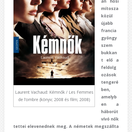
an hősi
mítosza
közül
újabb
francia
gyöngy
szem
bukkan
t elő a
feldolg
ozások
tengeré
ben,
Laurent Vachaud: Kémnők / Les Femmes
amelyb
de l’ombre (könyv; 2008 és film; 2008)
en a
háborút
vívó nők
tettei elevenednek meg. A németek megszállta