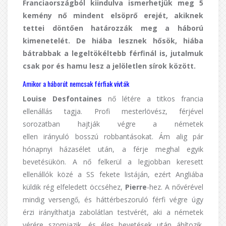
Franciaországból kiindulva ismerhetjük meg 5
kemény nő mindent elsöprő erejét, akiknek
tettei döntően határozzák meg a háború
kimenetelét. De hiába lesznek hősök, hiába
bátrabbak a legeltökéltebb férfinál is, jutalmuk
csak por és hamu lesz a jelöletlen sírok között.
Amikor a háborút nemcsak férfiak vívták
Louise Desfontaines
nő létére a titkos francia
ellenállás tagja. Profi mesterlövész, férjével
sorozatban hajtják végre a németek
ellen irányuló bosszú robbantásokat. Ám alig pár
hónapnyi házasélet után, a férje meghal egyik
bevetésükön. A nő felkerül a legjobban keresett
ellenállók közé a SS fekete listáján, ezért Angliába
küldik rég elfeledett öccséhez,
Pierre
-hez. A nővérével
mindig versengő, és háttérbeszoruló férfi végre úgy
érzi irányíthatja zabolátlan testvérét, aki a németek
vérére szomjazik, és éles bevetések után áhítozik.