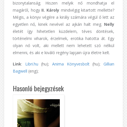
bizonytalanság. Hiszen melyik nő mondhatja el
magáról, hogy
II. Károly
mindvégig kitartott mellette?
Mégis, a könyv végére a király számára végül ő lett az
egyetlen nő, kinek nevével az ajkán halt meg.
Nelly
életét így hihetetlen küzdelem, téves döntések,
történelmi viharok, érzelmek, erotika hatotta át. Egy
olyan nő volt, aki mellett nem lehetett szó nélkül
elmenni, és aki e kiváló regény lapjain újra életre kelt.
Link
:
Libri.hu
(hu);
Anima Könyvesbolt
(hu);
Gillian
Bagwell
(eng);
Hasonló bejegyzések