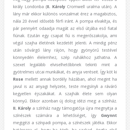
király Londonba (
II. Károly
Cromwell uralma után). A
lány már ekkor különös vonzalmat érez a magabiztos,
nála 20 évvel idősebb férfi iránt. A pompa elvakítja, és
pár pennyért odaadja magát az első útjába eső fiatal
fiúnak. Ezután egy csapat fiú is megerőszakolja, ami
végül szajha életének kezdetét jelenti. A mindig pénz
után sóvárgó lány rájön, hogy gyönyörű testével
könnyedén élelemhez, szép ruhákhoz juthatna. A
szexet legalább elviselhetőbbnek tekinti mint a
gyötrelmes utcai munkákat, és anyja veréseit. Így köt ki
Rose
mellett annak bordély házában, ahol megint ha
javul is az anyagi helyzete, teste megsínyli a ráváró
kegyetlen éjszakákat. A szajhák élete sem olyan
könnyű. Ekkor azonban új dolog idézi meg: a színház.
II. Károly
a színház nagy támogatója újra megnyitja a
színészek számára a lehetőséget, így
Gwynnt
megigézi a színpadi pompa, a színészek játéka. Ekkor
határozza el, hogy ha törik, ha szakad, Anglia első