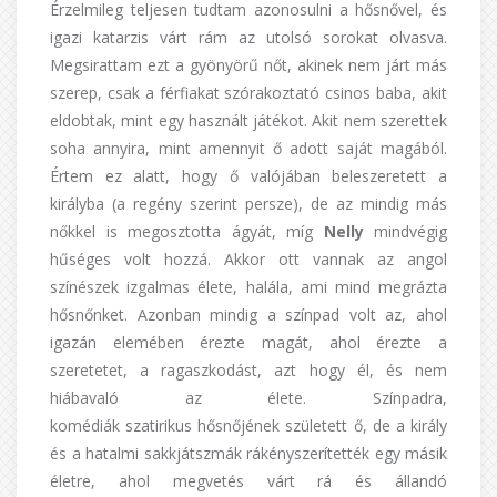
Érzelmileg teljesen tudtam azonosulni a hősnővel, és
igazi katarzis várt rám az utolsó sorokat olvasva.
Megsirattam ezt a gyönyörű nőt, akinek nem járt más
szerep, csak a férfiakat szórakoztató csinos baba, akit
eldobtak, mint egy használt játékot. Akit nem szerettek
soha annyira, mint amennyit ő adott saját magából.
Értem ez alatt, hogy ő valójában beleszeretett a
királyba (a regény szerint persze), de az mindig más
nőkkel is megosztotta ágyát, míg
Nelly
mindvégig
hűséges volt hozzá. Akkor ott vannak az angol
színészek izgalmas élete, halála, ami mind megrázta
hősnőnket. Azonban mindig a színpad volt az, ahol
igazán elemében érezte magát, ahol érezte a
szeretetet, a ragaszkodást, azt hogy él, és nem
hiábavaló az élete. Színpadra,
komédiák szatirikus hősnőjének született ő, de a király
és a hatalmi sakkjátszmák rákényszerítették egy másik
életre, ahol megvetés várt rá és állandó