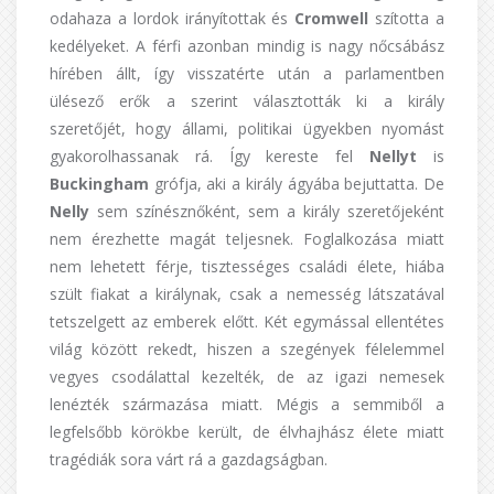
odahaza a lordok irányítottak és
Cromwell
szította a
kedélyeket. A férfi azonban mindig is nagy nőcsábász
hírében állt, így visszatérte után a parlamentben
ülésező erők a szerint választották ki a király
szeretőjét, hogy állami, politikai ügyekben nyomást
gyakorolhassanak rá. Így kereste fel
Nellyt
is
Buckingham
grófja, aki a király ágyába bejuttatta. De
Nelly
sem színésznőként, sem a király szeretőjeként
nem érezhette magát teljesnek. Foglalkozása miatt
nem lehetett férje, tisztességes családi élete, hiába
szült fiakat a királynak, csak a nemesség látszatával
tetszelgett az emberek előtt. Két egymással ellentétes
világ között rekedt, hiszen a szegények félelemmel
vegyes csodálattal kezelték, de az igazi nemesek
lenézték származása miatt. Mégis a semmiből a
legfelsőbb körökbe került, de élvhajhász élete miatt
tragédiák sora várt rá a gazdagságban.