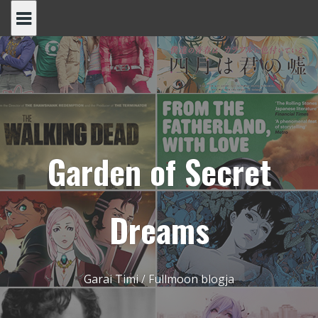
Skip
to
content
Garden of Secret
Dreams
Garai Timi / Fullmoon blogja