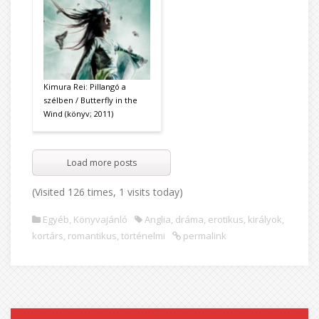
Kimura Rei: Pillangó a
szélben / Butterfly in the
Wind (könyv; 2011)
Load more posts
(Visited 126 times, 1 visits today)
Egyéb
,
Könyvajánló
Anglia
,
dráma
,
erotikus
,
királyok
,
kortárs
,
romantikus
,
történelmi
permalink