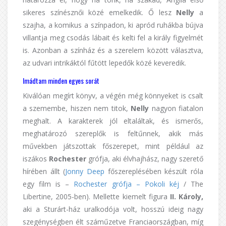
sikeres színésznői közé emelkedik. Ő lesz
Nelly
a
szajha, a komikus a színpadon, ki apród ruhákba bújva
villantja meg csodás lábait és kelti fel a király figyelmét
is. Azonban a színház és a szerelem között választva,
az udvari intrikáktól fűtött lepedők közé keveredik.
Imádtam minden egyes sorát
Kiválóan megírt könyv, a végén még könnyeket is csalt
a szemembe, hiszen nem titok,
Nelly
nagyon fiatalon
meghalt. A karakterek jól eltaláltak, és ismerős,
meghatározó szereplők is feltűnnek, akik más
művekben játszottak főszerepet, mint például az
iszákos
Rochester
grófja, aki élvhajhász, nagy szerető
hírében állt (
Jonny Deep
főszereplésében készült róla
egy film is –
Rochester grófja – Pokoli kéj
/ The
Libertine, 2005-ben). Mellette kiemelt figura
II. Károly,
aki a Sturárt-ház uralkodója volt, hosszú ideig nagy
szegénységben élt száműzetve Franciaországban, míg