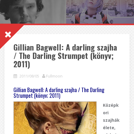
Gillian Bagwell: A darling szajha
/ The Darling Strumpet (könyv;
2011)
2011/08/05
Fullmoon
Gillian Bagwell: A darling szajha / The Darling
Strumpet (könyv; 2011)
Középk
ori
szajhák
élete,