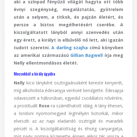
aki a színpad fényűző világát hagyta ott több
évnyi szegénység, megaláztatás, gyötrelem
után a selyem, a titkok, és pajzán életért, és
persze a biztos megélhetésért cserébe. A
kiszolgáltatott lányból annyi szenvedés után
egy érett, a királyt is elbűvölő nő lett, aki igazán
tudott szeretni.
A darling szajha
című könyvben
az amerikai származású
Gillian Bagwell
írja meg
Nelly ellentmondásos életét.
Mocsokból a király ágyába
Nelly
kicsi lányként osztrigaárusként kereste kenyerét,
míg alkoholista édesanyja veréseit kerülgette. Édesapja
odaveszett a háborúban, egyedül csodálatos nővérére,
a prostituált
Rose
-ra számíthatott idáig. A lány éhesen,
a londoni nyomornegyed legmélyén botorkál, mikor
elveszíti az az napi eladandó osztrigát és maradék
pénzét is. A kiszolgáltatottság és éhség sanyargatja,
míg nagy pompa közepette éppen akkor tér vissza a