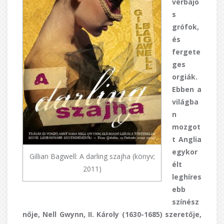
vérbajo
s
grófok,
és
fergete
ges
orgiák.
Ebben a
világba
n
mozgot
t Anglia
egykor
Gillian Bagwell: A darling szajha (könyv;
élt
2011)
leghíres
ebb
színész
nője, Nell Gwynn, II. Károly (1630-1685) szeretője,