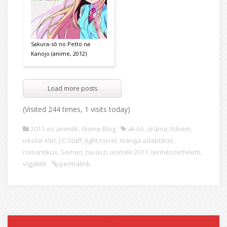
Sakura-sō no Petto na
Kanojo (anime, 2012)
Load more posts
(Visited 244 times, 1 visits today)
2011-es animék
,
Anime Blog
akció
,
dráma
,
hárem
,
iskolai élet
,
J.C.Staff
,
light novel
,
manga adaptáció
,
romantikus
,
Seinen
,
tavaszi animék 2011
,
természetfeletti
,
vígjáték
permalink