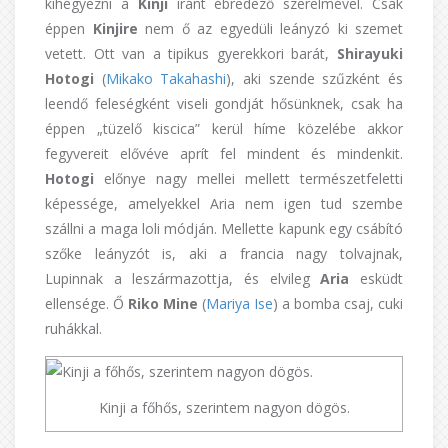
kihegyezni a
Kinji
iránt ébredező szerelmével. Csak
éppen
Kinjire
nem ő az egyedüli leányzó ki szemet
vetett. Ott van a tipikus gyerekkori barát,
Shirayuki
Hotogi
(
Mikako Takahashi
), aki szende szűzként és
leendő feleségként viseli gondját hősünknek, csak ha
éppen „tüzelő kiscica” kerül híme közelébe akkor
fegyvereit elővéve aprít fel mindent és mindenkit.
Hotogi
előnye nagy mellei mellett természetfeletti
képessége, amelyekkel Aria nem igen tud szembe
szállni a maga loli módján. Mellette kapunk egy csábító
szőke leányzót is, aki a francia nagy tolvajnak,
Lupinnak a leszármazottja, és elvileg
Aria
esküdt
ellensége. Ő
Riko Mine
(
Mariya Ise
) a bomba csaj, cuki
ruhákkal.
Kinji a főhős, szerintem nagyon dögös.