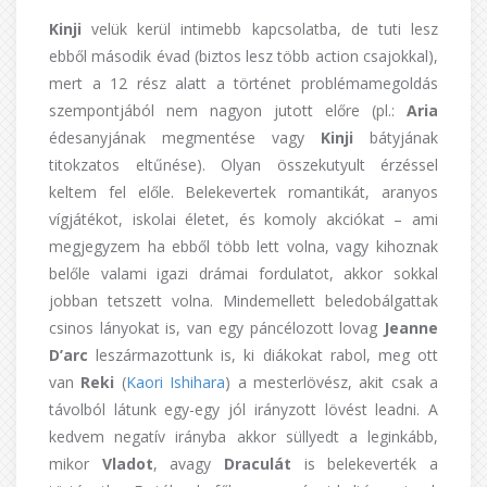
Kinji
velük kerül intimebb kapcsolatba, de tuti lesz
ebből második évad (biztos lesz több action csajokkal),
mert a 12 rész alatt a történet problémamegoldás
szempontjából nem nagyon jutott előre (pl.:
Aria
édesanyjának megmentése vagy
Kinji
bátyjának
titokzatos eltűnése). Olyan összekutyult érzéssel
keltem fel előle. Belekevertek romantikát, aranyos
vígjátékot, iskolai életet, és komoly akciókat – ami
megjegyzem ha ebből több lett volna, vagy kihoznak
belőle valami igazi drámai fordulatot, akkor sokkal
jobban tetszett volna. Mindemellett beledobálgattak
csinos lányokat is, van egy páncélozott lovag
Jeanne
D’arc
leszármazottunk is, ki diákokat rabol, meg ott
van
Reki
(
Kaori Ishihara
) a mesterlövész, akit csak a
távolból látunk egy-egy jól irányzott lövést leadni. A
kedvem negatív irányba akkor süllyedt a leginkább,
mikor
Vladot
, avagy
Draculát
is belekeverték a