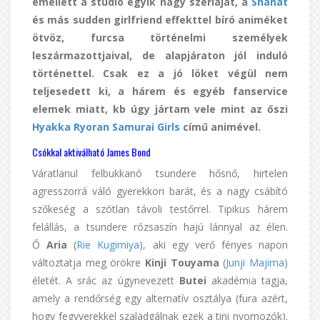
emellett a stúdió egyik nagy szériáját, a
Shanát
és más sudden girlfriend effekttel bíró animéket
ötvöz, furcsa történelmi személyek
leszármazottjaival, de alapjáraton jól induló
történettel. Csak ez a jó löket végül nem
teljesedett ki, a hárem és egyéb fanservice
elemek miatt, kb úgy jártam vele mint az őszi
Hyakka Ryoran Samurai Girls
című animével.
Csókkal aktiválható James Bond
Váratlanul felbukkanó tsundere hősnő, hirtelen
agresszorrá váló gyerekkori barát, és a nagy csábító
szőkeség a szótlan távoli testőrrel. Tipikus hárem
felállás, a tsundere rózsaszín hajú lánnyal az élen.
Ő
Aria
(
Rie Kugimiya
), aki egy verő fényes napon
változtatja meg örökre
Kinji Touyama
(
Junji Majima
)
életét. A srác az úgynevezett
Butei
akadémia tagja,
amely a rendőrség egy alternatív osztálya (fura azért,
hogy fegyverekkel szaladgálnak ezek a tini nyomozók).