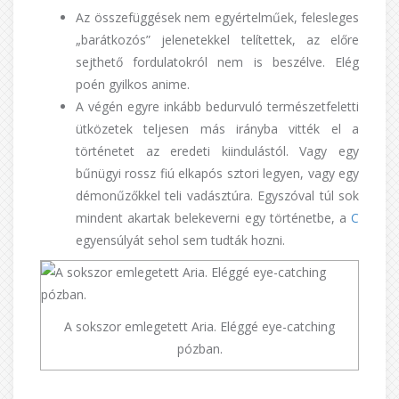
Az összefüggések nem egyértelműek, felesleges
„barátkozós” jelenetekkel telítettek, az előre
sejthető fordulatokról nem is beszélve. Elég
poén gyilkos anime.
A végén egyre inkább bedurvuló természetfeletti
ütközetek teljesen más irányba vitték el a
történetet az eredeti kiindulástól. Vagy egy
bűnügyi rossz fiú elkapós sztori legyen, vagy egy
démonűzőkkel teli vadásztúra. Egyszóval túl sok
mindent akartak belekeverni egy történetbe, a
C
egyensúlyát sehol sem tudták hozni.
A sokszor emlegetett Aria. Eléggé eye-catching
pózban.