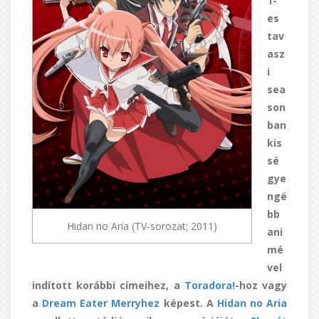
1-
es
tav
asz
i
sea
son
ban
kis
sé
gye
ngé
bb
Hidan no Aria (TV-sorozat; 2011)
ani
mé
vel
indított korábbi címeihez, a
Toradora!
-hoz vagy
a
Dream Eater Merryhez
képest. A
Hidan no Aria