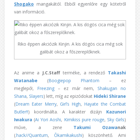
Shogako
mangakától. Ebből egyenlőre egy kötetről
van információ.
Riko éppen akciózik Kinjin. A kis dögös cica még sok
galibát okoz a főszereplőknek.
Az anime a
J.C.Staff
terméke, a rendező
Takashi
Watanabe
(
Boogiepop Phantom
– ez
meglepő!,
Freezing
– ez már nem,
Shakugan no
Shana
,
Slayers
) lett, míg az epizódokat
Hideki Shirane
(
Dream Eater Merry
,
Girl’s High
,
Hayate the Combat
Butler!!
) koordinálta. A karakter dizájn
Kazunori
Iwakura
(
Ai Yori Aoshi
,
Kimikiss pure rouge
,
Sky Girls
)
műve, a zene
Takumi Ozawa
nak
(
.hack//Quantum
,
Ōkamikakushi
) köszönhető. Ami