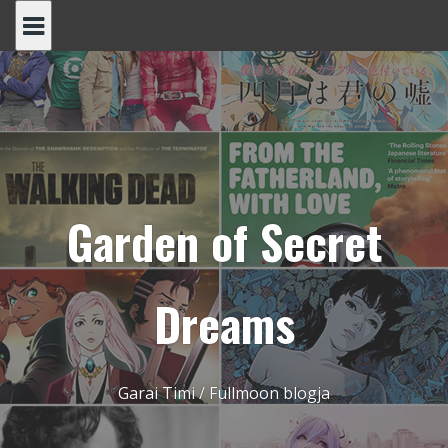
Skip
to
content
Garden of Secret
Dreams
Garai Timi / Fullmoon blogja