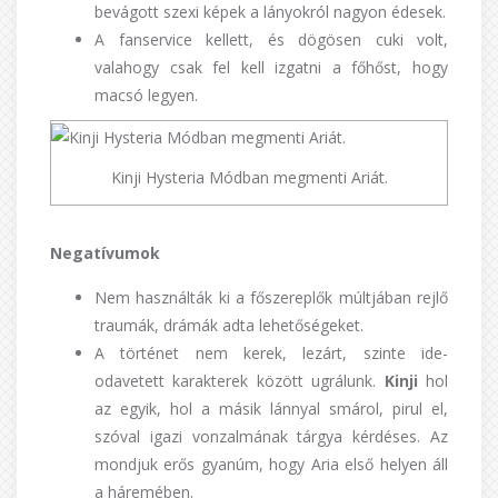
bevágott szexi képek a lányokról nagyon édesek.
A fanservice kellett, és dögösen cuki volt,
valahogy csak fel kell izgatni a főhőst, hogy
macsó legyen.
Kinji Hysteria Módban megmenti Ariát.
Negatívumok
Nem használták ki a főszereplők múltjában rejlő
traumák, drámák adta lehetőségeket.
A történet nem kerek, lezárt, szinte ide-
odavetett karakterek között ugrálunk.
Kinji
hol
az egyik, hol a másik lánnyal smárol, pirul el,
szóval igazi vonzalmának tárgya kérdéses. Az
mondjuk erős gyanúm, hogy Aria első helyen áll
a háremében.