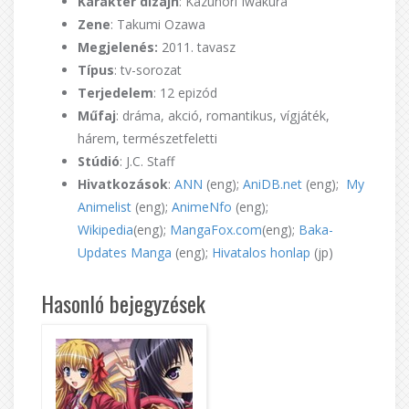
Karakter dizájn
: Kazunori Iwakura
Zene
: Takumi Ozawa
Megjelenés:
2011. tavasz
Típus
: tv-sorozat
Terjedelem
: 12 epizód
Műfaj
: dráma, akció, romantikus, vígjáték,
hárem, természetfeletti
Stúdió
: J.C. Staff
Hivatkozások
:
ANN
(eng);
AniDB.net
(eng);
My
Animelist
(eng);
AnimeNfo
(eng);
Wikipedia
(eng);
MangaFox.com
(eng);
Baka-
Updates Manga
(eng);
Hivatalos honlap
(jp)
Hasonló bejegyzések