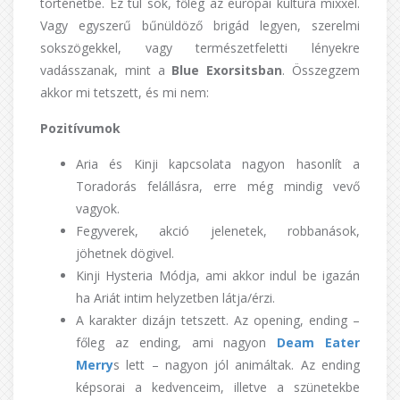
történetbe. Ez túl sok, főleg az európai kultúra mixxel.
Vagy egyszerű bűnüldöző brigád legyen, szerelmi
sokszögekkel, vagy természetfeletti lényekre
vadásszanak, mint a
Blue Exorsitsban
. Összegzem
akkor mi tetszett, és mi nem:
Pozitívumok
Aria és Kinji kapcsolata nagyon hasonlít a
Toradorás felállásra, erre még mindig vevő
vagyok.
Fegyverek, akció jelenetek, robbanások,
jöhetnek dögivel.
Kinji Hysteria Módja, ami akkor indul be igazán
ha Ariát intim helyzetben látja/érzi.
A karakter dizájn tetszett. Az opening, ending –
főleg az ending, ami nagyon
Deam Eater
Merry
s lett – nagyon jól animáltak. Az ending
képsorai a kedvenceim, illetve a szünetekbe