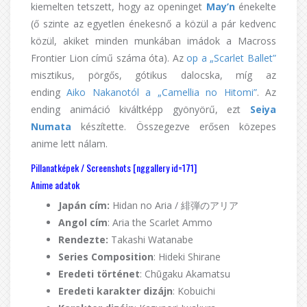
kiemelten tetszett, hogy az openinget
May’n
énekelte
(ő szinte az egyetlen énekesnő a közül a pár kedvenc
közül, akiket minden munkában imádok a Macross
Frontier Lion című száma óta). Az
op a „Scarlet Ballet”
misztikus, pörgős, gótikus dalocska, míg az
ending
Aiko Nakanotól a „Camellia no Hitomi”
. Az
ending animáció kiváltképp gyönyörű, ezt
Seiya
Numata
készítette. Összegezve erősen közepes
anime lett nálam.
Pillanatképek / Screenshots [nggallery id=171]
Anime adatok
Japán cím:
Hidan no Aria / 緋弾のアリア
Angol cím
: Aria the Scarlet Ammo
Rendezte:
Takashi Watanabe
Series Composition
: Hideki Shirane
Eredeti történet
: Chūgaku Akamatsu
Eredeti karakter dizájn
: Kobuichi