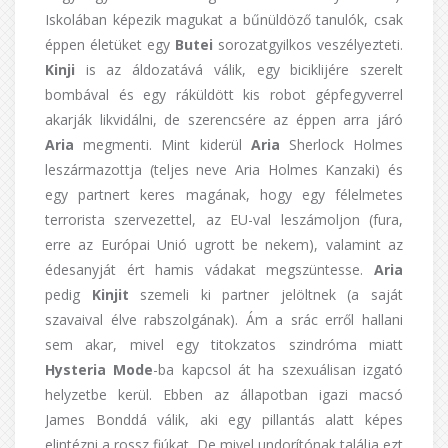
Iskolában képezik magukat a bűnüldöző tanulók, csak
éppen életüket egy
Butei
sorozatgyilkos veszélyezteti.
Kinji
is az áldozatává válik, egy biciklijére szerelt
bombával és egy ráküldött kis robot gépfegyverrel
akarják likvidálni, de szerencsére az éppen arra járó
Aria
megmenti. Mint kiderül
Aria
Sherlock Holmes
leszármazottja (teljes neve Aria Holmes Kanzaki) és
egy partnert keres magának, hogy egy félelmetes
terrorista szervezettel, az EU-val leszámoljon (fura,
erre az Európai Unió ugrott be nekem), valamint az
édesanyját ért hamis vádakat megszüntesse.
Aria
pedig
Kinjit
szemeli ki partner jelöltnek (a saját
szavaival élve rabszolgának). Ám a srác erről hallani
sem akar, mivel egy titokzatos szindróma miatt
Hysteria Mode
-ba kapcsol át ha szexuálisan izgató
helyzetbe kerül. Ebben az állapotban igazi macsó
James Bonddá válik, aki egy pillantás alatt képes
elintézni a rossz fiúkat. De mivel undorítónak találja ezt