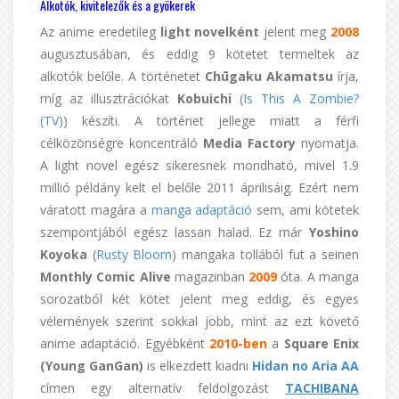
Alkotók, kivitelezők és a gyökerek
Az anime eredetileg
light novelként
jelent meg
2008
augusztusában, és eddig 9 kötetet termeltek az
alkotók belőle. A történetet
Chūgaku Akamatsu
írja,
míg az illusztrációkat
Kobuichi
(
Is This A Zombie?
(TV)
) készíti. A történet jellege miatt a férfi
célközönségre koncentráló
Media Factory
nyomatja.
A light novel egész sikeresnek mondható, mivel 1.9
millió példány kelt el belőle 2011 áprilisáig. Ezért nem
váratott magára a
manga adaptáció
sem, ami kötetek
szempontjából egész lassan halad. Ez már
Yoshino
Koyoka
(
Rusty Bloom
) mangaka tollából fut a seinen
Monthly Comic Alive
magazinban
2009
óta. A manga
sorozatból két kötet jelent meg eddig, és egyes
vélemények szerint sokkal jobb, mint az ezt követő
anime adaptáció. Egyébként
2010-ben
a
Square Enix
(Young GanGan)
is elkezdett kiadni
Hidan no Aria AA
címen egy alternatív feldolgozást
TACHIBANA