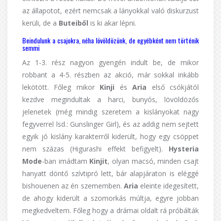
az állapotot, ezért nemcsak a lányokkal való diskurzust
kerüli, de a
Buteiből
is ki akar lépni.
Beindulunk a csajokra, néha lövöldözünk, de egyébként nem történik
semmi
Az 1-3. rész nagyon gyengén indult be, de mikor
robbant a 4-5. részben az akció, már sokkal inkább
lekötött. Főleg mikor
Kinji
és
Aria
első csókjától
kezdve megindultak a harci, bunyós, lövöldözős
jelenetek (még mindig szeretem a kislányokat nagy
fegyverrel lsd.: Gunslinger Girl), és az addig nem sejtett
egyik jó kislány karakterről kiderült, hogy egy csöppet
nem százas (Higurashi effekt befigyelt).
Hysteria
Mode
-ban imádtam
Kinjit
, olyan macsó, minden csajt
hanyatt döntő szívtipró lett, bár alapjáraton is eléggé
bishouenen az én szememben.
Aria
eleinte idegesített,
de ahogy kiderült a szomorkás múltja, egyre jobban
megkedveltem. Főleg hogy a drámai oldalt rá próbálták