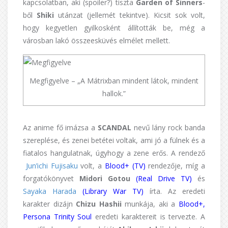
kapcsolatban, aki (spoiler?) tiszta
Garden of Sinners
-
ből
Shiki
utánzat (jellemét tekintve). Kicsit sok volt,
hogy kegyetlen gyilkosként állították be, még a
városban lakó összeesküvés elmélet mellett.
Megfigyelve – „A Mátrixban mindent látok, mindent
hallok.”
Az anime fő imázsa a
SCANDAL
nevű lány rock banda
szereplése, és zenei betétei voltak, ami jó a fülnek és a
fiatalos hangulatnak, úgyhogy a zene erős. A rendező
Jun’ichi Fujisaku
volt, a
Blood+ (TV)
rendezője, míg a
forgatókönyvet
Midori Gotou
(Real Drive TV)
és
Sayaka Harada
(Library War TV)
írta. Az eredeti
karakter dizájn
Chizu Hashii
munkája, aki a
Blood+,
Persona Trinity Soul
eredeti karaktereit is tervezte. A