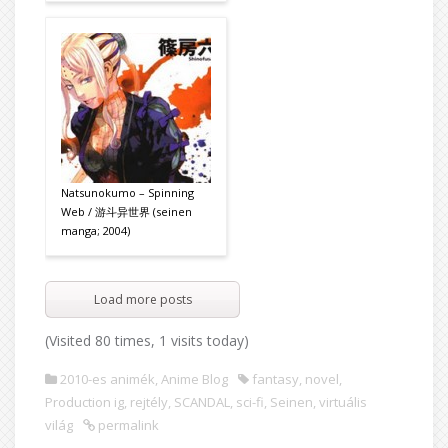
Natsunokumo – Spinning
Web / 游斗异世界 (seinen
manga; 2004)
Load more posts
(Visited 80 times, 1 visits today)
2010-es animék
,
Anime Blog
fantasy
,
novel
,
Production ig
,
rejtély
,
SCANDAL
,
sci-fi
,
Seinen
,
virtuális
világ
permalink