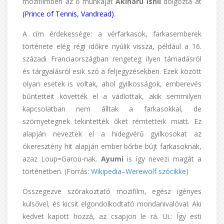
mozifilmben az ő munkáját
Akiharu Ishii
dolgozta át
(Prince of Tennis, Vandread)
.
A cím érdekessége: a vérfarkasok, farkasemberek
története elég régi időkre nyúlik vissza, például a 16.
századi Franciaországban rengeteg ilyen támadásról
és tárgyalásról esik szó a feljegyzésekben. Ezek között
olyan esetek is voltak, ahol gyilkosságok, emberevés
bűntetteit követték el a vádlottak, akik semmilyen
kapcsolatban nem álltak a farkasokkal, de
szörnyetegnek tekintették őket rémtetteik miatt. Ez
alapján neveztek el a hidegvérű gyilkosokat az
ókeresztény hit alapján ember bőrbe bújt farkasoknak,
azaz Loup=Garou-nak.
Ayumi
is így nevezi magát a
történetben. (Forrás:
Wikipedia
–
Werewolf szócikke
)
Összegezve szórakoztató mozifilm, egész igényes
külsővel, és kicsit elgondolkodtató mondanivalóval. Aki
kedvet kapott hozzá, az csapjon le rá. Ui.: Így esti