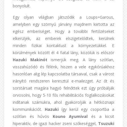
bonyolult.
Egy olyan világban játszódik a Loups=Garous,
amelyben egy szörnyű járvány majdnem kiirtotta az
egész emberiséget. Hogy a további fertőzéseket
elkerüljék, az emberek elszigetelődtek, kerülnek
minden fizikai kontaktust a környezetükkel. E
körülmények között él 4 fiatal lány, közölük is először
Hazuki Makinót
ismerjük meg. A lány szótlan,
visszahúzódó és félénk, hiszen a vele egykórúakhoz
hasonlóan alig lép kapcsolatba társaival, csak a várost
irányító rendszeren keresztül e-mailezget. Az őt és
sorstársait magára hagyó felnőttek ezt úgy próbálják
orvosolni, hogy 5-10 fős rehabilitációs foglalkozásokat
indítanak számukra, ahol gyakorolják a hétköznapi
kommunikációt.
Hazuki
így kerül egy csoportba a
szótlan és hűvös
Kouno Ayumival
és a kicsit
hiperaktív, de igazi hacker zseni szőkeséggel,
Tsuzuki