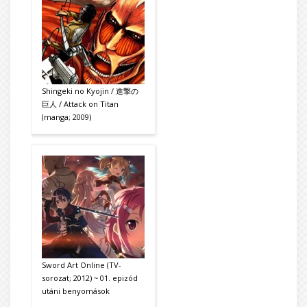
Shingeki no Kyojin / 進撃の
巨人 / Attack on Titan
(manga; 2009)
Sword Art Online (TV-
sorozat; 2012) ~ 01. epizód
utáni benyomások