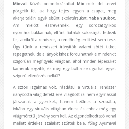
Mioval
. Közös bolondozásaikat
Mio
rock idol tervei
pörgetik fel, aki hogy teljes legyen a csapat, meg
akarja találni egyik eltűnt iskolatársukat,
Yabe Yuukot.
Ám mielőtt észrevennék, egy sorozatgyilkos
nyomára bukkannak, eltűnt fiatalok sokaságát fedezik
fel, amikről a rendszer, a rendőrség említést sem tesz.
Úgy tűnik a rendszert irányítók valami sötét titkot
rejtegetnek, de a lányok kihez fordulhatnak e mindenkit
szigorúan megfigyelő világban, ahol minden lépésüket
kamerák rögzítik, és még egy bolha se ugorhat egyet
szigorú ellenőrzés nélkül?
A sztori izgalmas volt, ráadásul a virtuális, rendszer
irányította világ defektjeire világított rá: nem egymással
játszanak a gyerekek, hanem beülnek a szobába,
inkább egy virtuális világban élnek, és ehhez még egy
világméretű járvány sem kell. Az elgondolkodtató vonal
mellett érdekes szálakat szőttek bele, főleg Ayumival