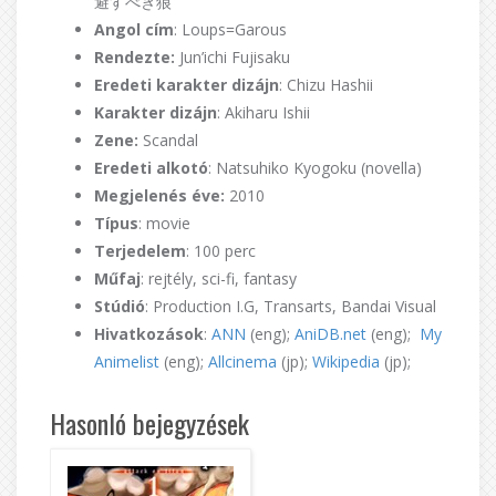
避すべき狼
Angol cím
: Loups=Garous
Rendezte:
Jun’ichi Fujisaku
Eredeti karakter dizájn
: Chizu Hashii
Karakter dizájn
: Akiharu Ishii
Zene:
Scandal
Eredeti alkotó
: Natsuhiko Kyogoku (novella)
Megjelenés éve:
2010
Típus
: movie
Terjedelem
: 100 perc
Műfaj
: rejtély, sci-fi, fantasy
Stúdió
: Production I.G, Transarts, Bandai Visual
Hivatkozások
:
ANN
(eng);
AniDB.net
(eng);
My
Animelist
(eng);
Allcinema
(jp);
Wikipedia
(jp);
Hasonló bejegyzések