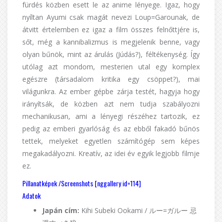
fürdés közben esett le az anime lényege. Igaz, hogy
nyíltan Ayumi csak magát nevezi Loup=Garounak, de
átvitt értelemben ez igaz a film összes felnőttjére is,
sőt, még a kannibalizmus is megjelenik benne, vagy
olyan bűnök, mint az árulás (Júdás?), féltékenység. Így
utólag azt mondom, mesterien utal egy komplex
egészre (társadalom kritika egy csöppet?), mai
világunkra. Az ember gépbe zárja testét, hagyja hogy
irányítsák, de közben azt nem tudja szabályozni
mechanikusan, ami a lényegi részéhez tartozik, ez
pedig az emberi gyarlóság és az ebből fakadó bűnös
tettek, melyeket egyetlen számítógép sem képes
megakadályozni. Kreatív, az idei év egyik legjobb filmje
ez.
Pillanatképek /Screenshots [nggallery id=114]
Adatok
Japán cím:
Kihi Subeki Ookami / ルー=ガルー 忌