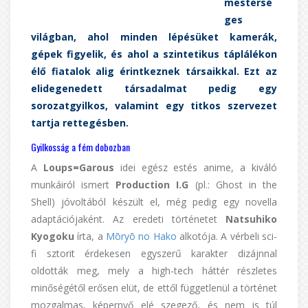
mestersé
ges
világban, ahol minden lépésüket kamerák,
gépek figyelik, és ahol a szintetikus táplálékon
élő fiatalok alig érintkeznek társaikkal. Ezt az
elidegenedett társadalmat pedig egy
sorozatgyilkos, valamint egy titkos szervezet
tartja rettegésben.
Gyilkosság a fém dobozban
A
Loups=Garous
idei egész estés anime, a kiváló
munkáiról ismert
Production I.G
(pl.: Ghost in the
Shell) jóvoltából készült el, még pedig egy novella
adaptációjaként. Az eredeti történetet
Natsuhiko
Kyogoku
írta, a
Mōryō no Hako
alkotója. A vérbeli sci-
fi sztorit érdekesen egyszerű karakter dizájnnal
oldották meg, mely a high-tech háttér részletes
minőségétől erősen elüt, de ettől függetlenül a történet
mozgalmas, képernyő elé szegező, és nem is túl