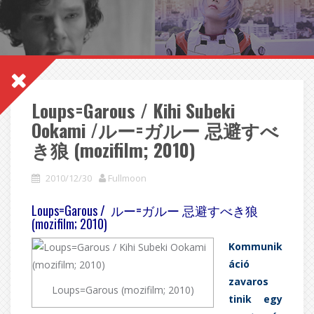
Loups=Garous / Kihi Subeki
Ookami /ルー=ガルー 忌避すべ
き狼 (mozifilm; 2010)
2010/12/30
Fullmoon
Loups=Garous / ルー=ガルー 忌避すべき狼
(mozifilm; 2010)
Kommunik
áció
zavaros
Loups=Garous (mozifilm; 2010)
tinik egy