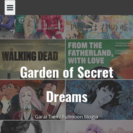
Skip
to
content
Garden of Secret
Dreams
Garai Timi / Fullmoon blogja