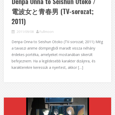
Denpa Onna to Seishun Otoko /
電波女と青春男 (TV-sorozat;
2011)
2011/09/08
Fullmoon
Denpa Onna to Seishun Otoko (TV-sorozat; 2011) Még
a tavaszi anime dömpingből maradt vissza néhány
érdekes portéka, amelyeket mostanában sikerült
befejeznem. Ha a legédesebb karakter dizájnra, és
karakterekre keressük a nyertest, akkor […]