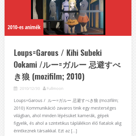
2010-es animék
Loups=Garous / Kihi Subeki
Ookami /ルー=ガルー 忌避すべ
き狼 (mozifilm; 2010)
2010/12/30
Fullmoon
Loups=Garous / ルー=ガルー 忌避すべき狼 (mozifilm;
2010) Kommunikáció zavaros tinik egy mesterséges
világban, ahol minden lépésüket kamerák, gépek
figyelik, és ahol a szintetikus táplálékon élő fiatalok alig
érintkeznek társaikkal. Ezt az […]