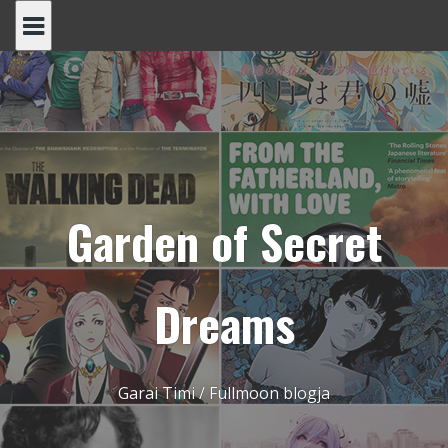
Skip
to
content
Garden of Secret
Dreams
Garai Timi / Fullmoon blogja