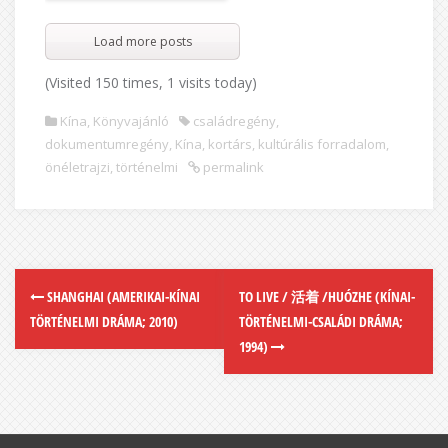
Load more posts
(Visited 150 times, 1 visits today)
Kína
,
Könyvajánló
családregény
,
dokumentumregény
,
Kína
,
kortárs
,
kultúrális forradalom
,
önéletrajzi
,
történelmi
permalink
SHANGHAI (AMERIKAI-KÍNAI
TO LIVE / 活着 /HUÓZHE (KÍNAI-
TÖRTÉNELMI DRÁMA; 2010)
TÖRTÉNELMI-CSALÁDI DRÁMA;
1994)