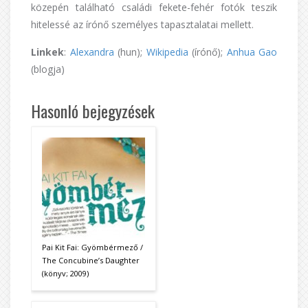
közepén található családi fekete-fehér fotók teszik
hitelessé az írónő személyes tapasztalatai mellett.
Linkek
:
Alexandra
(hun);
Wikipedia
(írónő);
Anhua Gao
(blogja)
Hasonló bejegyzések
Pai Kit Fai: Gyömbérmező /
The Concubine’s Daughter
(könyv; 2009)