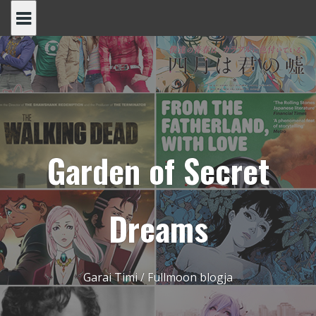
Skip
to
content
Garden of Secret
Dreams
Garai Timi / Fullmoon blogja