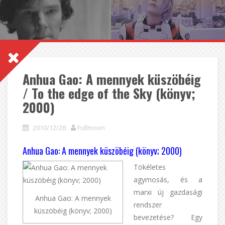
Anhua Gao: A mennyek küszöbéig
/ To the edge of the Sky (könyv;
2000)
2010/12/28
Fullmoon
Anhua Gao: A mennyek küszöbéig (könyv; 2000)
Tökéletes
agymosás, és a
marxi új gazdasági
Anhua Gao: A mennyek
rendszer
küszöbéig (könyv; 2000)
bevezetése? Egy