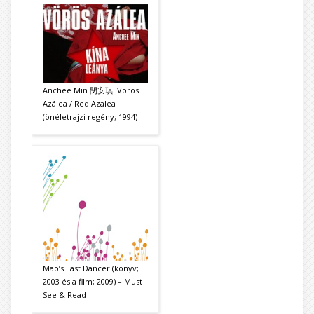
Anchee Min 閔安琪: Vörös
Azálea / Red Azalea
(önéletrajzi regény; 1994)
Mao’s Last Dancer (könyv;
2003 és a film; 2009) – Must
See & Read