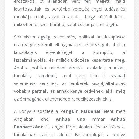
erőszakos, őt állandóan verő férj mellett, majd
letartóztatták, és börtönbe vetették angol tudása és
munkája miatt, azzal a váddal, hogy külföldi kém,
miközben összes barátja, saját családja is elhagyta.
Sok viszontagság, szenvedés, politikai arculcsapások
után végre sikerült elhagynia azt az országot, ahol a
látszólagos egyenlőséget a korrupció, a
kizsákmányolás, és milliók üldözése keserítette meg.
Ahol a politika mindent átszőtt, családot, munkát,
tanulást, szerelmet, ahol nem lehetett szabad
véleménye senkinek, az emberek kiszolgáltatottak
voltak a pártnak, és annak kénye-kedvének, akár még
az önmagának ellentmondó rendelkezéseknek is.
A könyv eredetileg a
Penguin Kiadónál
jelent meg
Angliában, ahol
Anhua Gao
immár
Anhua
Bennettként
él, angol férje oldalán, és az írásnak,
tanulásnak szenteli életét. Beszámolóját a könyv