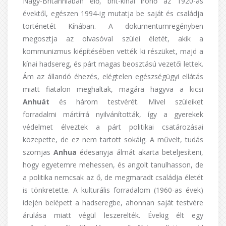
Nagy-Britanniában élő, brit-kínai írónő az 1920-as
évektől, egészen 1994-ig mutatja be saját és családja
történetét Kínában. A dokumentumregényben
megosztja az olvasóval szülei életét, akik a
kommunizmus kiépítésében vették ki részüket, majd a
kínai hadsereg, és párt magas beosztású vezetői lettek.
Ám az állandó éhezés, elégtelen egészségügyi ellátás
miatt fiatalon meghaltak, magára hagyva a kicsi
Anhuát
és három testvérét. Mivel szüleiket
forradalmi mártírrá nyilvánították, így a gyerekek
védelmet élveztek a párt politikai csatározásai
közepette, de ez nem tartott sokáig. A művelt, tudás
szomjas
Anhua
édesanyja álmát akarta beteljesíteni,
hogy egyetemre mehessen, és angolt tanulhasson, de
a politika nemcsak az ő, de megmaradt családja életét
is tönkretette. A kulturális forradalom (1960-as évek)
idején belépett a hadseregbe, ahonnan saját testvére
árulása miatt végül leszerelték. Évekig élt egy