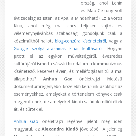
ország, ahol Lenin
és Mao Ce-tung volt
évtizedekig az Isten, az Apa, a Mindenható? Ez a vörös
Kína, ahol még ma sincs teljesen sajtó- és
véleménynyilvánítás szabadság, gondoljunk csak a
közelmúltból hallott
blog-cenzúra kísérletekről
, vagy a
Google szolgáltatásainak kínai letiltásáról
. Hogyan
jutott el az egykori műveltségéről, évezredes
kultúrájáról ismert császári birodalom a kommunizmus
kísérletező, keserves évein, és melléfogásain túl a mai
állapothoz?
Anhua Gao
önéletrajzi ihletésű
dokumentumregényéből közelebb kerülünk azokhoz az
eseményekhez, amelyeket a történelem könyvek csak
megemlítenek, de amelyeket kínai családok milliói éltek
át, és tűrtek el.
Anhua Gao
önéletrajzi regénye jelent meg idén
magyarul, az
Alexandra Kiadó
jóvoltából. A jelenleg