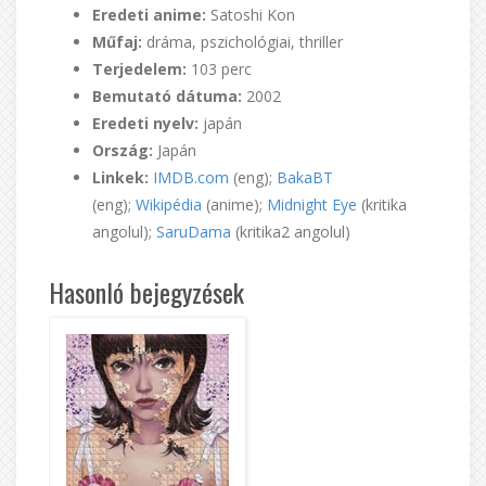
Eredeti anime:
Satoshi Kon
Műfaj:
dráma, pszichológiai, thriller
Terjedelem:
103 perc
Bemutató dátuma:
2002
Eredeti nyelv:
japán
Ország:
Japán
Linkek:
IMDB.com
(eng);
BakaBT
(eng);
Wikipédia
(anime);
Midnight Eye
(kritika
angolul);
SaruDama
(kritika2 angolul)
Hasonló bejegyzések