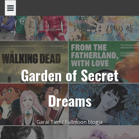
Skip
to
content
Garden of Secret
Dreams
Garai Timi / Fullmoon blogja