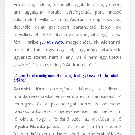
Emiatt még feleségétől is elhidegül, de van egy dolog,
ami aggasztja: korábbi pártfogoltját pont híressé
válása előtt gyilkolták meg.
Aichan
se éppen százas,
debütáló dalát gyerekkori barátnőjétől lopja, aki
öngyilkos lett. A szálakat tovább bonyolítja egy furcsa
férfi,
Horibe
(Omori Nao)
megjelenése, aki
Aichanról
mindent tud, ugyanúgy él, ugyanúgy viselkedik,
ugyanazt szereti mint a lány. De ő nem egy tipikus
„stalker”, állítása szerint, ő
Aichan
életét éli.
„A szeretetet mindig másoktól raboljuk el, így tesszük tönkre őket
örökre.”
Satoshi Kon
animéjéhez képest, a filmbeli
mondanivaló sokkal egyszerűbb és romantikusabb. A
vérengzés és a pszichológiai horror is kevesebb,
ráadásul a történet is nyögvenyelősen indul be. A film
jó oldala, hogy a főhősnő szép, az alakítása is jó
(
Ayaka Maeda
játssza a főszerepet), a film második
felében kifejezetten kiemelkedő. A kamerabeállások