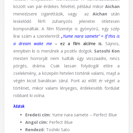
között van pár érdekes felvétel, például mikor
Aichan
menedzsere cigarettázik, vagy az
Aichan
után
leskelődő férfi zuhanyzós jelenetei ötletesen
komponáltak. A film főzenéje is gyönyörű, egy szép
lírai szám a szerelemről:
„Yume nara samete” = If this is
a dream wake me
– ez a film alcíme is
.
Sajnos,
ennyiben ki is merülnek a pozitív dolgok.
Satoshi Kon
mesteri horrorját nem tudták úgy visszaadni, nincs
pörgés, dráma. Csak lassan folydogál előre a
cselekmény, a közepén hirtelen történik valami, majd a
végén kicsit banálisan zárul. Pont az előtt ér véget a
történet, mikor valami lényeges, érdekesebb fordulat
robbant ki volna.
Adatok
Eredeti cím:
Yume nara samete – Perfect Blue
Angol cím:
Perfect Blue
Rendező:
Toshiki Sato