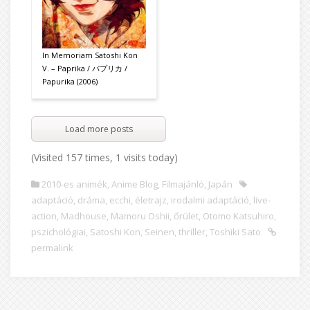
In Memoriam Satoshi Kon
V. – Paprika / パプリカ /
Papurika (2006)
Load more posts
(Visited 157 times, 1 visits today)
2010-es animék
,
Anime Blog
,
Filmajánló
,
Japán
adaptáció
,
dráma
,
ecchi
,
életrajz
,
irodalmi adaptáció
,
live-
action
,
Madhouse
,
Mamoru Oshii
,
őrület
,
Otomo Katsuhiro
,
pszichológiai
,
Satoshi Kon
,
Seinen
,
thriller
,
Toshiki Sato
permalink