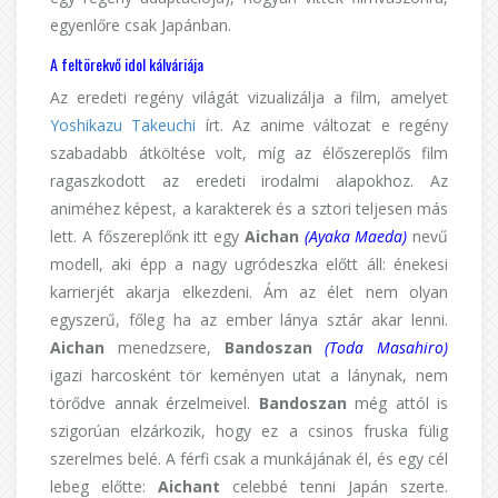
egyenlőre csak Japánban.
A feltörekvő idol kálváriája
Az eredeti regény világát vizualizálja a film, amelyet
Yoshikazu Takeuchi
írt. Az anime változat e regény
szabadabb átköltése volt, míg az élőszereplős film
ragaszkodott az eredeti irodalmi alapokhoz. Az
animéhez képest, a karakterek és a sztori teljesen más
lett. A főszereplőnk itt egy
Aichan
(Ayaka Maeda)
nevű
modell, aki épp a nagy ugródeszka előtt áll: énekesi
karrierjét akarja elkezdeni. Ám az élet nem olyan
egyszerű, főleg ha az ember lánya sztár akar lenni.
Aichan
menedzsere,
Bandoszan
(Toda Masahiro)
igazi harcosként tör keményen utat a lánynak, nem
törődve annak érzelmeivel.
Bandoszan
még attól is
szigorúan elzárkozik, hogy ez a csinos fruska fülig
szerelmes belé. A férfi csak a munkájának él, és egy cél
lebeg előtte:
Aichant
celebbé tenni Japán szerte.