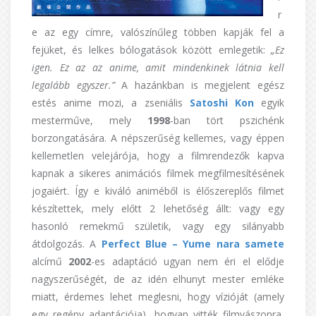
r
e az egy címre, valószínűleg többen kapják fel a
fejüket, és lelkes bólogatások között emlegetik:
„Ez
igen. Ez az az anime, amit mindenkinek látnia kell
legalább egyszer.”
A hazánkban is megjelent egész
estés anime mozi, a zseniális
Satoshi Kon
egyik
mesterműve, mely
1998
-ban tört pszichénk
borzongatására. A népszerűség kellemes, vagy éppen
kellemetlen velejárója, hogy a filmrendezők kapva
kapnak a sikeres animációs filmek megfilmesítésének
jogaiért. Így e kiváló animéből is élőszereplős filmet
készítettek, mely előtt 2 lehetőség állt: vagy egy
hasonló remekmű születik, vagy egy silányabb
átdolgozás. A
Perfect Blue – Yume nara samete
alcímű
2002
-es adaptáció ugyan nem éri el elődje
nagyszerűségét, de az idén elhunyt mester emléke
miatt, érdemes lehet meglesni, hogy vízióját (amely
egy regény adaptációja), hogyan vitték filmvászonra,