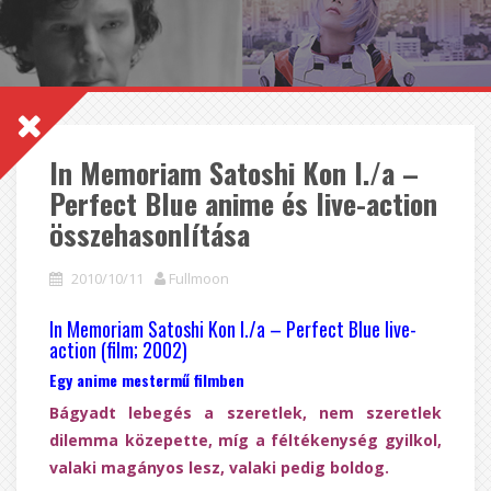
In Memoriam Satoshi Kon I./a –
Perfect Blue anime és live-action
összehasonlítása
2010/10/11
Fullmoon
In Memoriam Satoshi Kon I.
/a
– Perfect Blue live-
action (film; 2002)
Egy anime mestermű filmben
Bágyadt lebegés a szeretlek, nem szeretlek
dilemma közepette, míg a féltékenység gyilkol,
valaki magányos lesz, valaki pedig boldog.