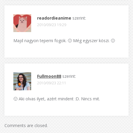
readordieanime
szerint:
2010/09/23 19:29
Majd nagyon teperni fogok. 🙂 Még egyszer köszi. 🙂
Fullmoon88
szerint:
2010/09/23 22:11
🙂 Aki olvas ilyet, azért mindent :D. Nincs mit.
Comments are closed.