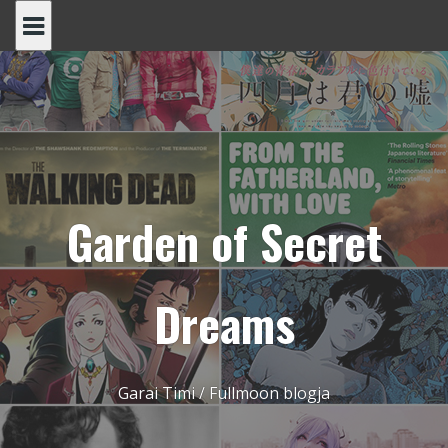
Skip
to
content
Garden of Secret
Dreams
Garai Timi / Fullmoon blogja