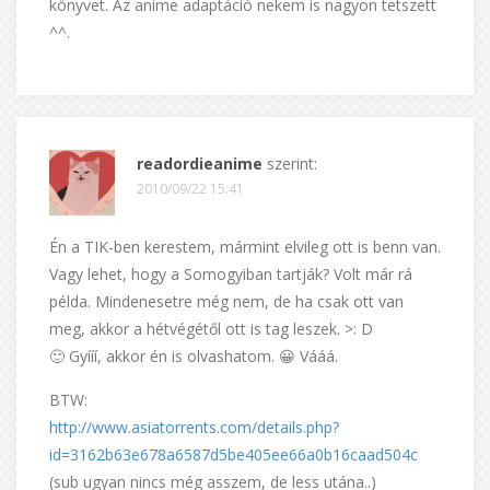
könyvet. Az anime adaptáció nekem is nagyon tetszett
^^.
readordieanime
szerint:
2010/09/22 15:41
Én a TIK-ben kerestem, mármint elvileg ott is benn van.
Vagy lehet, hogy a Somogyiban tartják? Volt már rá
példa. Mindenesetre még nem, de ha csak ott van
meg, akkor a hétvégétől ott is tag leszek. >: D
🙂 Gyííí, akkor én is olvashatom. 😀 Vááá.
BTW:
http://www.asiatorrents.com/details.php?
id=3162b63e678a6587d5be405ee66a0b16caad504c
(sub ugyan nincs még asszem, de less utána..)