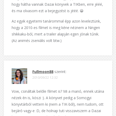
hogy hátha vannak Dazai könyvek a TIKben, erre jééé,
és ma olvasom ezt a bejegyzést is jééé. 😀
Az egyik egyetemi tanárommal épp azon leveleztünk,
hogy a 2010-es filmet is meg kéne néznem a Ningen
shikkaku-ból, mert a trailer alapján egen jónak tűnik.
(Az animés zseniális volt btw.)
Fullmoon88
szerint:
2010/09/22 12:32
Vow, csináltak belőle filmet is? Mi a manó, ennek utána
nézek én is, köszi :). A könyvet pedig a Somogyi
könyvtárból vettem ki (nem a TIK-ből), nem tudom, ott
bejáró vagy-e :D, de holnap tuti visszaviszem a Dazai