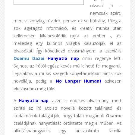
olvasni jó –
nemcsak azért,
mert viszonylag rövidek, persze ez se hátrány, főleg a
sok agytágító információ, és kreatív munka után
kellemesen kikapcsolódik rajta az ember -, és
mellesleg egy különös világba kalauzolják el az
olvasókat. Így következő olvasmányom, a zseniális
Osamu Dazai
Hanyatló nap
című regénye lett.
Sajnos, az írótól egész kevés mű lelhető fel magyarul,
legalábbis a mi kis szegedi könyvtárunkban nincs sok
novellája, pedig a
No Longer Humant
szívesen
elolvasnám még tőle.
A
Hanyatló nap
, azért is érdekes olvasmány, mert
szinte az író utolsó novellái között található, és
irodalmárok találgatják, hogy talán magának
Osamu
családjának hanyatlását örökítette meg e műben. Az
alkotásban
ugyanis egy arisztokrata família