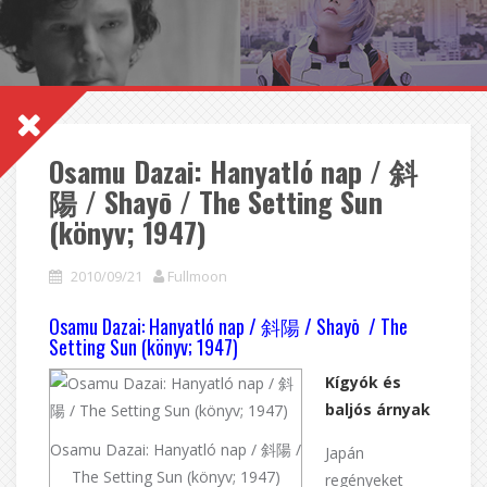
Osamu Dazai: Hanyatló nap / 斜
陽 / Shayō / The Setting Sun
(könyv; 1947)
2010/09/21
Fullmoon
Osamu Dazai: Hanyatló nap / 斜陽 / Shayō / The
Setting Sun (könyv; 1947)
Kígyók és
baljós árnyak
Osamu Dazai: Hanyatló nap / 斜陽 /
Japán
The Setting Sun (könyv; 1947)
regényeket