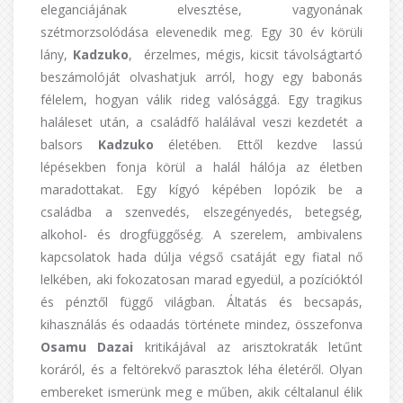
eleganciájának elvesztése, vagyonának
szétmorzsolódása elevenedik meg. Egy 30 év körüli
lány,
Kadzuko
, érzelmes, mégis, kicsit távolságtartó
beszámolóját olvashatjuk arról, hogy egy babonás
félelem, hogyan válik rideg valósággá. Egy tragikus
haláleset után, a családfő halálával veszi kezdetét a
balsors
Kadzuko
életében. Ettől kezdve lassú
lépésekben fonja körül a halál hálója az életben
maradottakat. Egy kígyó képében lopózik be a
családba a szenvedés, elszegényedés, betegség,
alkohol- és drogfüggőség. A szerelem, ambivalens
kapcsolatok hada dúlja végső csatáját egy fiatal nő
lelkében, aki fokozatosan marad egyedül, a pozícióktól
és pénztől függő világban. Áltatás és becsapás,
kihasználás és odaadás története mindez, összefonva
Osamu Dazai
kritikájával az arisztokraták letűnt
koráról, és a feltörekvő parasztok léha életéről. Olyan
embereket ismerünk meg e műben, akik céltalanul élik