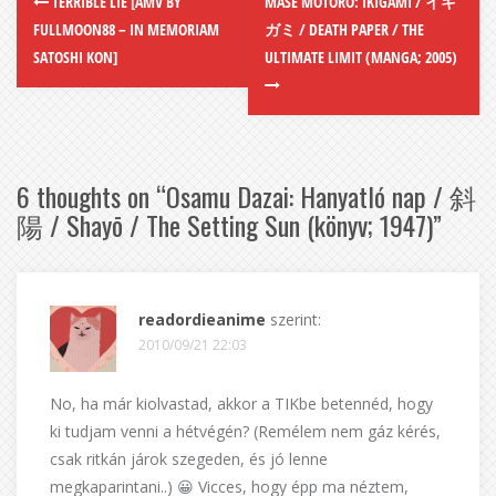
TERRIBLE LIE [AMV BY
MASE MOTORO: IKIGAMI / イキ
FULLMOON88 – IN MEMORIAM
ガミ / DEATH PAPER / THE
SATOSHI KON]
ULTIMATE LIMIT (MANGA; 2005)
6 thoughts on “
Osamu Dazai: Hanyatló nap / 斜
陽 / Shayō / The Setting Sun (könyv; 1947)
”
readordieanime
szerint:
2010/09/21 22:03
No, ha már kiolvastad, akkor a TIKbe betennéd, hogy
ki tudjam venni a hétvégén? (Remélem nem gáz kérés,
csak ritkán járok szegeden, és jó lenne
megkaparintani..) 😀 Vicces, hogy épp ma néztem,