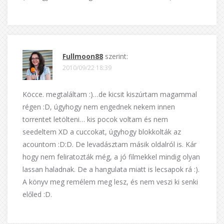
Fullmoon88
szerint:
2010/09/22 18:39
Köcce. megtaláltam :)…de kicsit kiszúrtam magammal
régen :D, úgyhogy nem engednek nekem innen
torrentet letölteni… kis pocok voltam és nem
seedeltem XD a cuccokat, úgyhogy blokkolták az
acountom :D:D. De levadásztam másik oldalról is. Kár
hogy nem feliratozták még, a jó filmekkel mindig olyan
lassan haladnak. De a hangulata miatt is lecsapok rá :).
A könyv meg remélem meg lesz, és nem veszi ki senki
előled :D.