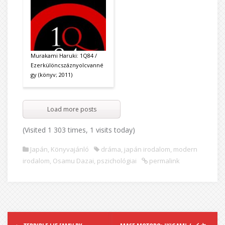
Murakami Haruki: 1Q84 /
Ezerkülöncszáznyolcvanné
gy (könyv; 2011)
Load more posts
(Visited 1 303 times, 1 visits today)
Japán
,
Könyvajánló
dráma
,
japán irodalom
,
modern
irodalom
,
Osamu Dazai
,
pszichológiai
permalink