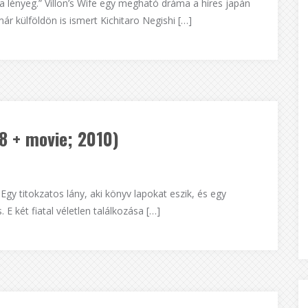
a lényeg.” Villon’s Wife egy megható dráma a híres japán
ár külföldön is ismert Kichitaro Negishi […]
 + movie; 2010)
y titokzatos lány, aki könyv lapokat eszik, és egy
. E két fiatal véletlen találkozása […]