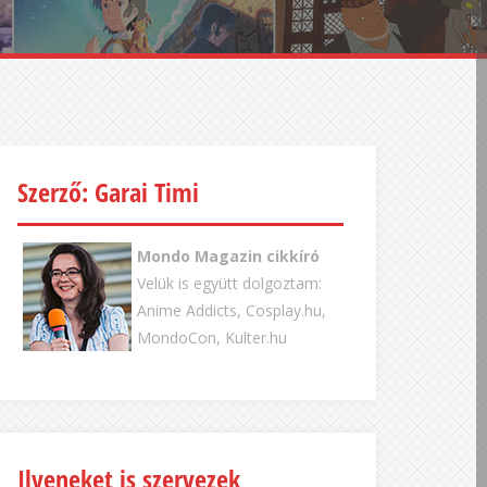
Szerző: Garai Timi
Mondo Magazin cikkíró
Velük is együtt dolgoztam:
Anime Addicts, Cosplay.hu,
MondoCon, Kulter.hu
Ilyeneket is szervezek