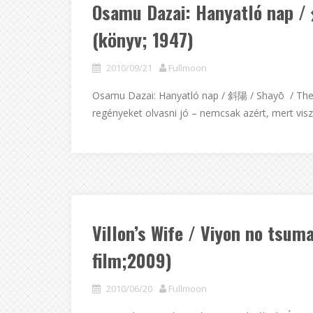
Osamu Dazai: Hanyatló nap /
(könyv; 1947)
2010/09/21
Fullmoon
Osamu Dazai: Hanyatló nap / 斜陽 / Shayō / The S
regényeket olvasni jó – nemcsak azért, mert visz
Villon’s Wife / Viyon no 
film;2009)
2010/06/20
Fullmoon