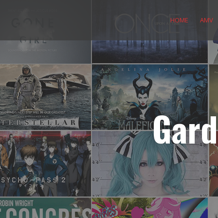
Skip
to
HOME
AMV
content
Gard