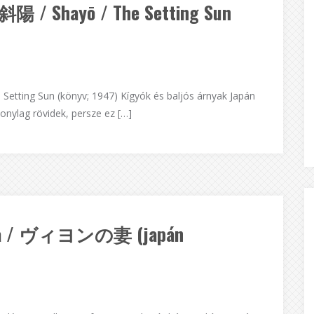
 斜陽 / Shayō / The Setting Sun
etting Sun (könyv; 1947) Kígyók és baljós árnyak Japán
onylag rövidek, persze ez […]
tsuma / ヴィヨンの妻 (japán