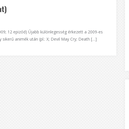
at)
 12 epizód) Újabb különlegesség érkezett a 2009-es
sikerű animék után (pl.: X; Devil May Cry; Death […]