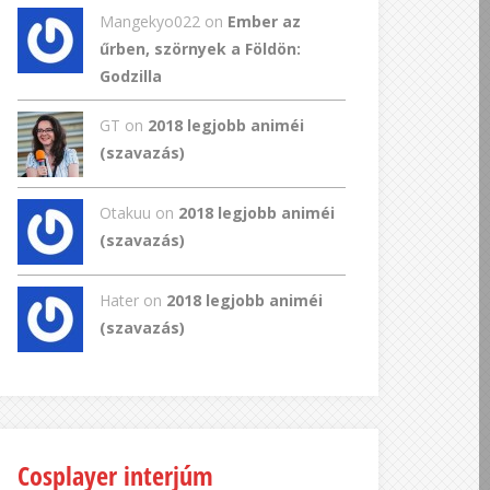
Mangekyo022
on
Ember az
űrben, szörnyek a Földön:
Godzilla
GT
on
2018 legjobb animéi
(szavazás)
Otakuu on
2018 legjobb animéi
(szavazás)
Hater on
2018 legjobb animéi
(szavazás)
Cosplayer interjúm