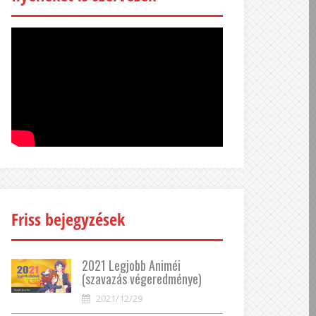
Friss bejegyzések
2021 Legjobb Animéi
(szavazás végeredménye)
2021/12/29