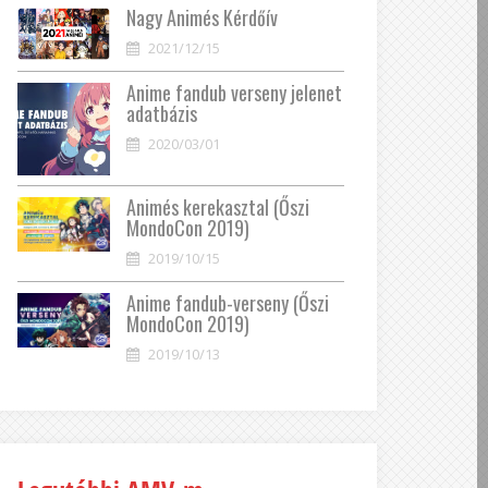
Nagy Animés Kérdőív
2021/12/15
Anime fandub verseny jelenet
adatbázis
2020/03/01
Animés kerekasztal (Őszi
MondoCon 2019)
2019/10/15
Anime fandub-verseny (Őszi
MondoCon 2019)
2019/10/13