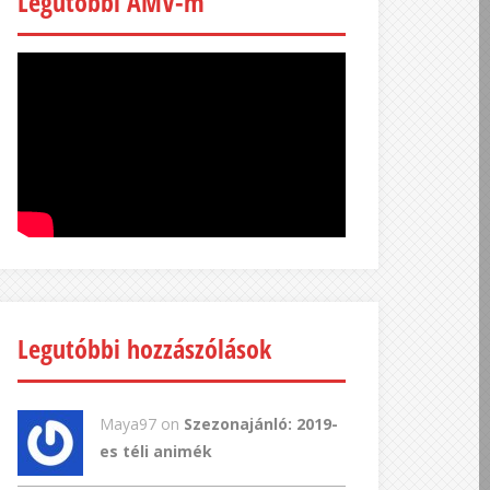
Legutóbbi AMV-m
Legutóbbi hozzászólások
Maya97 on
Szezonajánló: 2019-
es téli animék