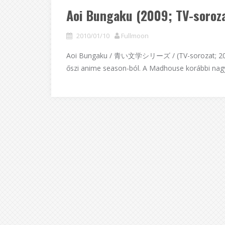
Aoi Bungaku (2009; TV-soroz
2010/01/10
Fullmoon
Aoi Bungaku / 青い文学シリーズ / (TV-sorozat; 2009;
őszi anime season-ból. A Madhouse korábbi nagy 