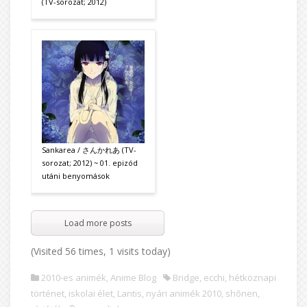
(TV-sorozat; 2012)
Sankarea / さんかれあ (TV-
sorozat; 2012) ~ 01. epizód
utáni benyomások
Load more posts
(Visited 56 times, 1 visits today)
2010-es animék
,
Anime Blog
Bridge
,
ecchi
,
hétköznapi
történet
,
iskolai élet
,
Lantis
,
nyári animék 2010
,
shōnen
,