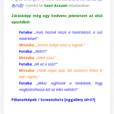
色の恋)
” csendül fel
Saori Atsumi
előadásában.
Zárásképp még egy kedvenc jelenetem az első
epizódból:
Futaba:
„Huh, hozzuk össze a tanárbácsit, a suli
nővérkével!”
Mitsuba
:
„Semmi esélye nincs a tagnak.”
Futaba:
„Miért?”
Mitsuba
: „Mert szűz.”
Futaba
: „
Mi az a szűz?”
Mitsuba
: „
Háát..olyan pasi, aki szomorú életet él
már régóta.”
Futaba
: „
Akkor segítsünk a tanbának, hogy
megkóstolhassa Azt az édes nektárt!”
Pillanatképek / Screenshots [nggallery id=37]
k