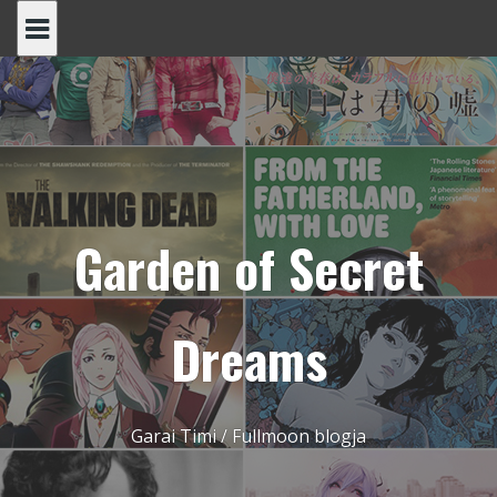
Skip
to
content
Garden of Secret
Dreams
Garai Timi / Fullmoon blogja