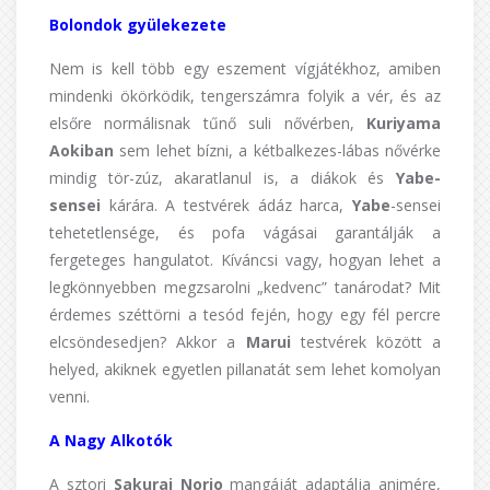
Bolondok gyülekezete
Nem is kell több egy eszement vígjátékhoz, amiben
mindenki ökörködik, tengerszámra folyik a vér, és az
elsőre normálisnak tűnő suli nővérben,
Kuriyama
Aokiban
sem lehet bízni, a kétbalkezes-lábas nővérke
mindig tör-zúz, akaratlanul is, a diákok és
Yabe-
sensei
kárára. A testvérek ádáz harca,
Yabe
-sensei
tehetetlensége, és pofa vágásai garantálják a
fergeteges hangulatot. Kíváncsi vagy, hogyan lehet a
legkönnyebben megzsarolni „kedvenc” tanárodat? Mit
érdemes széttörni a tesód fején, hogy egy fél percre
elcsöndesedjen? Akkor a
Marui
testvérek között a
helyed, akiknek egyetlen pillanatát sem lehet komolyan
venni.
A Nagy Alkotók
A sztori
Sakurai Norio
mangáját adaptálja animére,