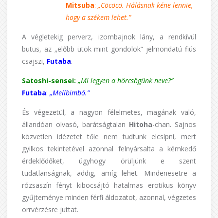
Mitsuba
:
„Cöcöcö. Hálásnak kéne lennie,
hogy a székem lehet.”
A végletekig perverz, izombajnok lány, a rendkívül
butus, az „előbb ütök mint gondolok” jelmondatú fiús
csajszi,
Futaba
.
Satoshi-sensei:
„Mi legyen a hörcsögünk neve?”
Futaba
:
„Mellbimbó.”
És végezetül, a nagyon félelmetes, magának való,
állandóan olvasó, barátságtalan
Hitoha
-chan. Sajnos
közvetlen idézetet tőle nem tudtunk elcsípni, mert
gyilkos tekintetével azonnal felnyársalta a kémkedő
érdeklődőket, úgyhogy örüljünk e szent
tudatlanságnak, addig, amíg lehet. Mindenesetre a
rózsaszín fényt kibocsájtó hatalmas erotikus könyv
gyűjteménye minden férfi áldozatot, azonnal, végzetes
orrvérzésre juttat.