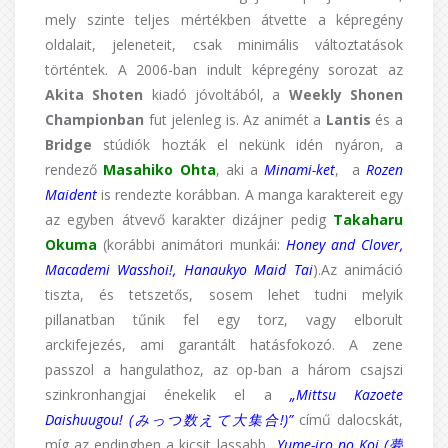
mely szinte teljes mértékben átvette a képregény
oldalait, jeleneteit, csak minimális változtatások
történtek. A 2006-ban indult képregény sorozat az
Akita Shoten
kiadó jóvoltából, a
Weekly Shonen
Championban
fut jelenleg is. Az animét a
Lantis
és a
Bridge
stúdiók hozták el nekünk idén nyáron, a
rendező
Masahiko Ohta
, aki a
Minami-ket
, a
Rozen
Maident
is rendezte korábban. A manga karaktereit egy
az egyben átvevő karakter dizájner pedig
Takaharu
Okuma
(korábbi animátori munkái:
Honey and Clover,
Macademi Wasshoi!, Hanaukyo Maid Tai
).Az animáció
tiszta, és tetszetős, sosem lehet tudni melyik
pillanatban tűnik fel egy torz, vagy elborult
arckifejezés, ami garantált hatásfokozó. A zene
passzol a hangulathoz, az op-ban a három csajszi
szinkronhangjai énekelik el a
„Mittsu Kazoete
Daishuugou! (みっつ数えて大集合!)”
című dalocskát,
míg az endingben a kicsit lassabb „
Yume-iro no Koi (夢