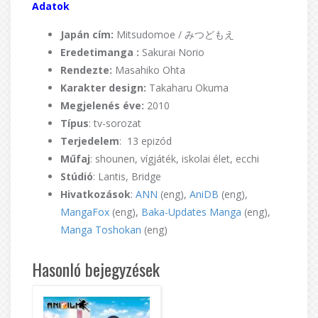
Adatok
Japán cím:
Mitsudomoe / みつどもえ
Eredetimanga :
Sakurai Norio
Rendezte:
Masahiko Ohta
Karakter design:
Takaharu Okuma
Megjelenés éve:
2010
Típus
: tv-sorozat
Terjedelem
: 13 epizód
Műfaj
: shounen, vígjáték, iskolai élet, ecchi
Stúdió
: Lantis, Bridge
Hivatkozások
:
ANN
(eng),
AniDB
(eng),
MangaFox
(eng),
Baka-Updates Manga
(eng),
Manga Toshokan
(eng)
Hasonló bejegyzések