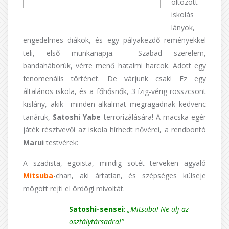
öltözött
iskolás
lányok,
engedelmes diákok, és egy pályakezdő reményekkel
teli, első munkanapja. Szabad szerelem,
bandaháborúk, vérre menő hatalmi harcok. Adott egy
fenomenális történet. De várjunk csak! Ez egy
általános iskola, és a főhősnők, 3 ízig-vérig rosszcsont
kislány, akik minden alkalmat megragadnak kedvenc
tanáruk,
Satoshi Yabe
terrorizálására! A macska-egér
játék résztvevői az iskola hírhedt nővérei, a rendbontó
Marui
testvérek:
A szadista, egoista, mindig sötét terveken agyaló
Mitsuba
-chan, aki ártatlan, és szépséges külseje
mögött rejti el ördögi mivoltát.
Satoshi-sensei
:
„Mitsuba! Ne ülj az
osztálytársadra!”