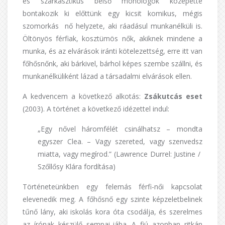
és szarkasztikus belső monológok közepette
bontakozik ki előttünk egy kicsit komikus, mégis
szomorkás nő helyzete, aki ráadásul munkanélküli is.
Öltönyös férfiak, kosztümös nők, akiknek mindene a
munka, és az elvárások iránti kötelezettség, erre itt van
főhősnőnk, aki bárkivel, bárhol képes szembe szállni, és
munkanélküliként lázad a társadalmi elvárások ellen.
A kedvencem a következő alkotás:
Zsákutcás eset
(2003). A történet a következő idézettel indul:
„Egy nővel háromfélét csinálhatsz – mondta
egyszer Clea. – Vagy szereted, vagy szenvedsz
miatta, vagy megírod.” (Lawrence Durrel: Justine /
Szőllősy Klára fordítása)
Történeteünkben egy felemás férfi-női kapcsolat
elevenedik meg. A főhősnő egy szinte képzeletbelinek
tűnő lány, aki iskolás kora óta csodálja, és szerelmes
az írónak készülő sempai-jába. A fiú azonban ritkán