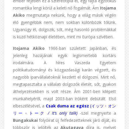
ember fejében ez a sztereotípia él, egy fajta egzotikus
romantika lengi körül a keleti nő fogalmát. Ám
Itojama
Akiko
megmutatja nekünk, hogy a világ másik végén
élő gyengébbik nem, nem sokban különbözik tőlünk.
Ugyanúgy él, dolgozik, sőt, még hasonló problémákkal
is küzd hétköznapi életében, mint mi Európa szívében.
Itojama Akiko
1966-ban született Japánban, és
jelenleg hazájának egyik legismertebb kortárs
irodalmára. A híres Vaszeda Egyetem
politikatudományi és közgazdasági karán végzett, és
nagyobb iparvállalatoknál kezdett el dolgozni. Mint nő,
megtapasztalta a vállalati dolgozók életét, sőt, gyakori
áthelyezésekben is volt része. Ám 2001-ben kilépett
munkahelyéről, majd 2003-ban íróként debütált. Első
elbeszélésével, a
Csak duma az egész
(イッツ・オン
リー・トーク
/
It’s only talk
)
-szel megnyerte a
Bungakukai
folyóirat új felfedezetteknek járó díját, és
többször is jelölték az
Akutagava
díjra is, melyet