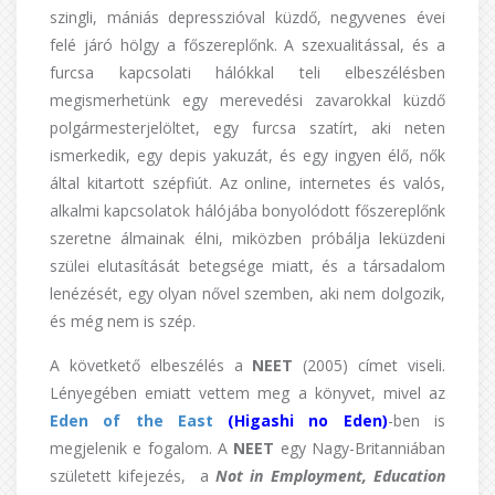
szingli, mániás depresszióval küzdő, negyvenes évei
felé járó hölgy a főszereplőnk. A szexualitással, és a
furcsa kapcsolati hálókkal teli elbeszélésben
megismerhetünk egy merevedési zavarokkal küzdő
polgármesterjelöltet, egy furcsa szatírt, aki neten
ismerkedik, egy depis yakuzát, és egy ingyen élő, nők
által kitartott szépfiút. Az online, internetes és valós,
alkalmi kapcsolatok hálójába bonyolódott főszereplőnk
szeretne álmainak élni, miközben próbálja leküzdeni
szülei elutasítását betegsége miatt, és a társadalom
lenézését, egy olyan nővel szemben, aki nem dolgozik,
és még nem is szép.
A követkető elbeszélés a
NEET
(2005) címet viseli.
Lényegében emiatt vettem meg a könyvet, mivel az
Eden of the East
(Higashi no Eden)
-ben is
megjelenik e fogalom. A
NEET
egy Nagy-Britanniában
született kifejezés, a
Not in Employment, Education