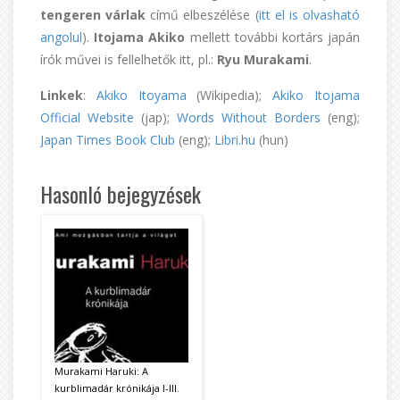
tengeren várlak
című elbeszélése (
itt el is olvasható
angolul
).
Itojama Akiko
mellett további kortárs japán
írók művei is fellelhetők itt, pl.:
Ryu Murakami
.
Linkek
:
Akiko Itoyama
(Wikipedia);
Akiko Itojama
Official Website
(jap);
Words Without Borders
(eng);
Japan Times Book Club
(eng);
Libri.hu
(hun)
Hasonló bejegyzések
Murakami Haruki: A
kurblimadár krónikája I-III.