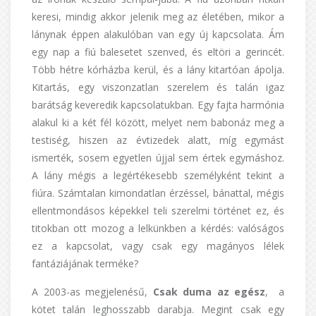
keresi, mindig akkor jelenik meg az életében, mikor a
lánynak éppen alakulóban van egy új kapcsolata. Ám
egy nap a fiú balesetet szenved, és eltöri a gerincét.
Több hétre kórházba kerül, és a lány kitartóan ápolja.
Kitartás, egy viszonzatlan szerelem és talán igaz
barátság keveredik kapcsolatukban. Egy fajta harmónia
alakul ki a két fél között, melyet nem babonáz meg a
testiség, hiszen az évtizedek alatt, míg egymást
ismerték, sosem egyetlen újjal sem értek egymáshoz.
A lány mégis a legértékesebb személyként tekint a
fiúra. Számtalan kimondatlan érzéssel, bánattal, mégis
ellentmondásos képekkel teli szerelmi történet ez, és
titokban ott mozog a lelkünkben a kérdés: valóságos
ez a kapcsolat, vagy csak egy magányos lélek
fantáziájának terméke?
A 2003-as megjelenésű,
Csak duma az egész
, a
kötet talán leghosszabb darabja. Megint csak egy