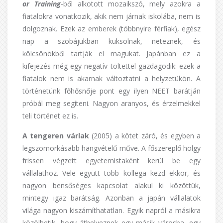
or Training
-ből alkotott mozaikszó, mely azokra a
fiatalokra vonatkozik, akik nem járnak iskolába, nem is
dolgoznak. Ezek az emberek (többnyire férfiak), egész
nap a szobájukban kuksolnak, neteznek, és
kölcsönökből tartják el magukat. Japánban ez a
kifejezés még egy negatív töltettel gazdagodik: ezek a
fiatalok nem is akarnak változtatni a helyzetükön. A
történetünk főhősnője pont egy ilyen NEET barátján
próbál meg segíteni. Nagyon aranyos, és érzelmekkel
teli történet ez is.
A tengeren várlak
(2005) a kötet záró, és egyben a
legszomorkásabb hangvételű műve. A főszereplő hölgy
frissen végzett egyetemistaként kerül be egy
vállalathoz. Vele együtt több kollega kezd ekkor, és
nagyon bensőséges kapcsolat alakul ki közöttük,
mintegy igaz barátság. Azonban a japán vállalatok
világa nagyon kiszámíthatatlan. Egyik napról a másikra
közölhetik, hogy áthelyeznek egy másik városba, egy