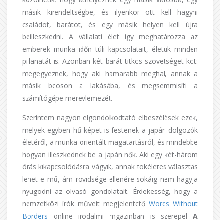
másik kirendeltségbe, és ilyenkor ott kell hagyni
családot, barátot, és egy másik helyen kell újra
beilleszkedni. A vállalati élet így meghatározza az
emberek munka időn túli kapcsolatait, életük minden
pillanatát is. Azonban két barát titkos szövetséget köt:
megegyeznek, hogy aki hamarabb meghal, annak a
másik beoson a lakásába, és megsemmisíti a
számítógépe merevlemezét.
Szerintem nagyon elgondolkodtató elbeszélések ezek,
melyek egyben hű képet is festenek a japán dolgozók
életéről, a munka orientált magatartásról, és mindebbe
hogyan illeszkednek be a japán nők. Aki egy két-három
órás kikapcsolódásra vágyik, annak tökéletes választás
lehet e mű, ám rövidsége ellenére sokáig nem hagyja
nyugodni az olvasó gondolatait. Érdekesség, hogy a
nemzetközi írók műveit megjelentető
Words Without
Borders
online irodalmi mgazinban is szerepel
A