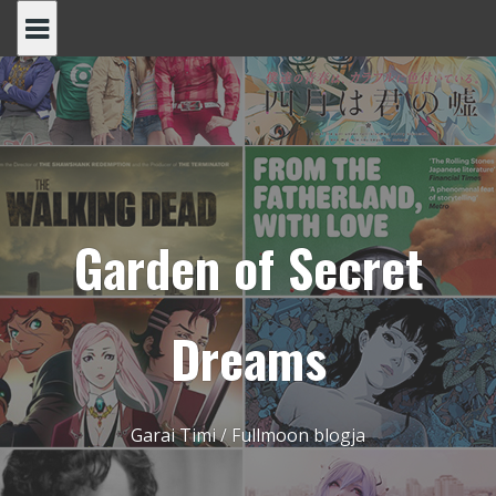
Skip
to
content
Garden of Secret
Dreams
Garai Timi / Fullmoon blogja