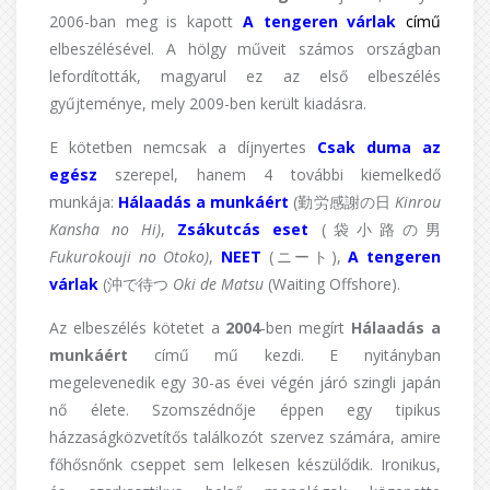
2006-ban meg is kapott
A tengeren várlak
című
elbeszélésével.
A hölgy műveit számos országban
lefordították, magyarul ez az első elbeszélés
gyűjteménye, mely 2009-ben került kiadásra.
E kötetben nemcsak a díjnyertes
Csak duma az
egész
szerepel, hanem 4 további kiemelkedő
munkája:
Hálaadás a munkáért
(勤労感謝の日
Kinrou
Kansha no Hi)
,
Zsákutcás eset
(袋小路の男
Fukurokouji no Otoko)
,
NEET
(ニート),
A tengeren
várlak
(沖で待つ
Oki de Matsu
(Waiting Offshore).
Az elbeszélés kötetet a
2004
-ben megírt
Hálaadás a
munkáért
című mű kezdi. E nyitányban
megelevenedik egy 30-as évei végén járó szingli japán
nő élete. Szomszédnője éppen egy tipikus
házzaságközvetítős találkozót szervez számára, amire
főhősnőnk cseppet sem lelkesen készülődik. Ironikus,