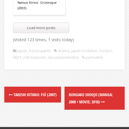
Natsuo Kirino: Grotesque
(2003)
Load more posts
(Visited 123 times, 1 visits today)
Japán
,
Könyvajánló
dráma
,
japán irodalom
,
kortárs
,
NEET
,
nők helyzete
,
társadalomkritika
permalink
TAKESHI KITANO: FIÚ (2007)
BUNGAKU SHOUJO (MANGA;
2008 + MOVIE; 2010)