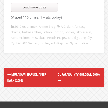
Load more posts
(Visited 116 times, 1 visits today)
2010-es animék
,
Anime Blog
AIC
,
dark fantasy
,
dráma
,
farkasember
,
FictionJunction
,
horror
,
iskolai élet
,
Konami
,
krimi
,
misztikus
,
Peach-Pit
,
pszichológiai
,
rejtély
,
Ryukishi07
,
Seinen
,
thriller
,
Yuki Kajiura
permalink
MURAKAMI HARUKI: AFTER
DURARARA!! (TV-SOROZAT, 2010)
DARK (2004)