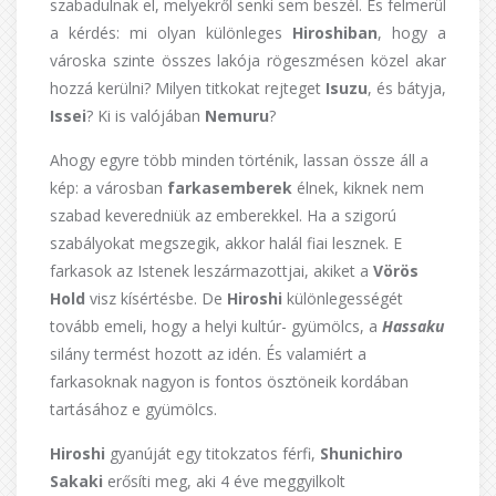
szabadulnak el, melyekről senki sem beszél. És felmerül
a kérdés: mi olyan különleges
Hiroshiban
, hogy a
városka szinte összes lakója rögeszmésen közel akar
hozzá kerülni? Milyen titkokat rejteget
Isuzu
, és bátyja,
Issei
? Ki is valójában
Nemuru
?
Ahogy egyre több minden történik, lassan össze áll a
kép: a városban
farkasemberek
élnek, kiknek nem
szabad keveredniük az emberekkel. Ha a szigorú
szabályokat megszegik, akkor halál fiai lesznek. E
farkasok az Istenek leszármazottjai, akiket a
Vörös
Hold
visz kísértésbe. De
Hiroshi
különlegességét
tovább emeli, hogy a helyi kultúr- gyümölcs, a
Hassaku
silány termést hozott az idén. És valamiért a
farkasoknak nagyon is fontos ösztöneik kordában
tartásához e gyümölcs.
Hiroshi
gyanúját egy titokzatos férfi,
Shunichiro
Sakaki
erősíti meg, aki 4 éve meggyilkolt