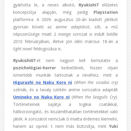
gyártotta le, a neves alkotó,
Ryukishi7
előzetes
koncepciója alapján, még pedig
Playstation
platformra. A 2009. augusztus 20-án kiadott játékot
gyorsan követi az a
nime adaptáció
, sőt, a mű
népszerűsége miatt 2
manga
sorozat is indult belőle
2010 februárjában, illetve jön idén március 18-án a
light novel
feldogozása is.
Ryukishi07
-et nem nagyon kell bemutatni a
pszichológiai-horror
kedvelőinek, hiszen olyan
ismertebb munkák tartoznak a nevéhez, mint a
Higurashi no Naku Koro ni
(
When the cicadas cry)
szériák, és a tavaly szintén anime sorozatra adaptált
Umineko no Naku Koro ni
(
When the Seagulls Cry
).
Történeteinek sajátja a logikai csatákkal,
hátborzongató, és kiszámíthatatlan történetekkel való
játék. A sorozatot nemcsak ő miatta érdemes kiemelni,
hanem az op/ed- t nem más biztosítja, mint
Yuki