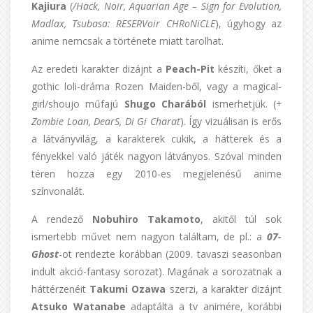
Kajiura
(
/Hack, Noir, Aquarian Age – Sign for Evolution,
Madlax, Tsubasa: RESERVoir CHRoNiCLE
), úgyhogy az
anime nemcsak a története miatt tarolhat.
Az eredeti karakter dizájnt a
Peach-Pit
készíti, őket a
gothic loli-dráma Rozen Maiden-ből, vagy a magical-
girl/shoujo műfajú
Shugo Charából
ismerhetjük. (
+
Zombie Loan, DearS, Di Gi Charat
). Így vizuálisan is erős
a látványvilág, a karakterek cukik, a hátterek és a
fényekkel való játék nagyon látványos. Szóval minden
téren hozza egy 2010-es megjelenésű anime
színvonalát.
A rendező
Nobuhiro Takamoto
, akitől túl sok
ismertebb művet nem nagyon találtam, de pl.: a
07-
Ghost
-ot rendezte korábban (2009. tavaszi seasonban
indult akció-fantasy sorozat). Magának a sorozatnak a
háttérzenéit
Takumi Ozawa
szerzi, a karakter dizájnt
Atsuko Watanabe
adaptálta a tv animére, korábbi