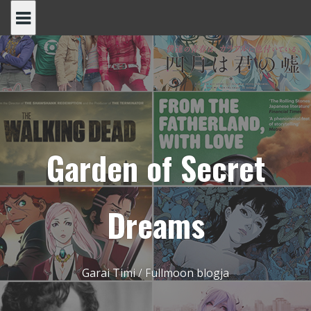
Skip
to
content
Garden of Secret
Dreams
Garai Timi / Fullmoon blogja