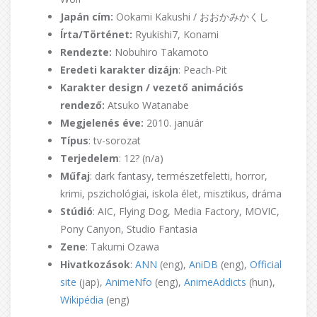
Japán cím:
Ookami Kakushi / おおかみかくし
Írta/Történet:
Ryukishi7, Konami
Rendezte:
Nobuhiro Takamoto
Eredeti karakter dizájn
: Peach-Pit
Karakter design / vezető animációs
rendező:
Atsuko Watanabe
Megjelenés éve:
2010. január
Típus
: tv-sorozat
Terjedelem
: 12? (n/a)
Műfaj
: dark fantasy, természetfeletti, horror,
krimi, pszichológiai, iskola élet, misztikus, dráma
Stúdió
: AIC, Flying Dog, Media Factory, MOVIC,
Pony Canyon, Studio Fantasia
Zene
: Takumi Ozawa
Hivatkozások
:
ANN
(eng),
AniDB
(eng),
Official
site
(jap),
AnimeNfo
(eng),
AnimeAddicts
(hun),
Wikipédia
(eng)