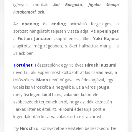
igényes munkái:
Aoi Bungaku, Jigoku Shoujo
Futakomori, stb
.
Az
opening
és
ending
animáció fergeteges, a
sorozat hangulatát teljesen vissza adja. Az
openinget
a
Fiction Junction
csapat énekli, őket
Yuki Kajiura
alapította még régebben, s őket hallhattuk már pl.: a
./Hack-ben.
Történet
: Főszereplőnk egy 15 éves
Hiroshi Kuzumi
nevű fiú, aki éppen most költözött át kis családjával, a
tolószékes
Mana
nevű húgával és édesapjával, egy
vidéki kis városkába a hegyekbe. Ez a város
Jouga
,
mely ősi legendáiról híres, valamint különféle
szóbeszédek terjednek arról, hogy az idők kezdetén
Farkas Istenek éltek itt.
Hiroshi
édesapja pont e
legendák után kutatva választotta ezt a várost.
Így
Hiroshi
új környezetbe kénytelen beilleszkedni. De