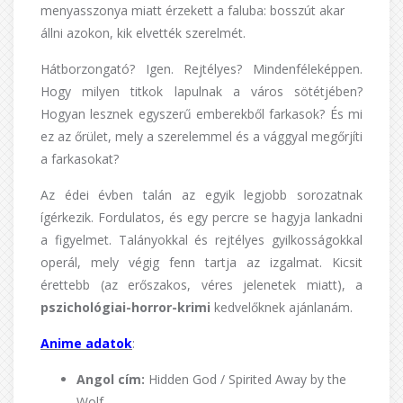
menyasszonya miatt érzekett a faluba: bosszút akar
állni azokon, kik elvették szerelmét.
Hátborzongató? Igen. Rejtélyes? Mindenféleképpen.
Hogy milyen titkok lapulnak a város sötétjében?
Hogyan lesznek egyszerű emberekből farkasok? És mi
ez az őrület, mely a szerelemmel és a vággyal megőrjíti
a farkasokat?
Az édei évben talán az egyik legjobb sorozatnak
ígérkezik. Fordulatos, és egy percre se hagyja lankadni
a figyelmet. Talányokkal és rejtélyes gyilkosságokkal
operál, mely végig fenn tartja az izgalmat. Kicsit
érettebb (az erőszakos, véres jelenetek miatt), a
pszichológiai-horror-krimi
kedvelőknek ajánlanám.
Anime adatok
:
Angol cím:
Hidden God / Spirited Away by the
Wolf