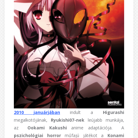
2010 januárjában
indult a
Higurashi
megalkotójának,
Ryukishi07-nek
leújabb munkája,
az
Ookami Kakushi
anime adaptációja. A
pszichológiai horror
műfajú játékot a
Konami