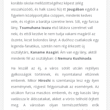
korábbi iskolai mellőzöttségéhez képest (elég
visszahúzódó, és halk szavú fiú) itt
Jougában
egyből a
figyelem középpontjába csöppen, mindenki kedves
vele, és rögtön a barátja szeretne lenni. Sőt, egy furcsa
lány,
Tsumuhana Isuzu
első látásra szerelmet vall
neki, és ettől kezdve le nem tudja vakarni magáról az
őszinte, kicsit bolondos lányt. A duóhoz csatlakozik egy
legenda-fanatikus, szintén nem rég érkezett új
osztálytárs,
Kaname Asagiri
. Ám van egy lány, akitől
mindenki fél az osztályban: ő
Nemuru Kushinada
.
Ha leszáll az éj, a város sötét utcáin rejtélyes
gyilkosságok történnek, és nyomtalanul eltűnnek
emberek. Mikor
Hiroshi
is szemtanúja lesz egy ilyen
eseménynek, rögvest felgyorsulnak az események. Az
utcákon furcsa maszkos emberek, és egy kaszás lány
vadássza le áldozataikat, akiket a vörös telihold őrjített
meg. A városban olyan természetfeletti erők