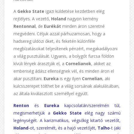
A
Gekko State
igazi küldetése kezdetben elég
rejtélyes. A vezető,
Holand
nagyon kemény
Rentonnal
, de
Eurékát
minden áron szeretné
megvédeni. Céljuk azzal párhuzamosan, hogy a
hadsereg üldözi őket, és feketén különféle
megbízatásokat teljesítenek pénzért, megakadályozni
a világ pusztulását. Ugyanis, a bolygót furcsa földön
kívüli lények árasztják el, a
Cornelianok
, akiket az
emberiség ádász ellenségnek vél, és minden áron el
akar pusztítani.
Eureka
is egy ilyen
Cornelian
, aki
kulcsszerepet tölthet be a világ sorsának alakulásában,
az általa kiválasztott személlyel együtt.
Renton
és
Eureka
kapcsolatán/szerelmén túl,
megismerhetjük a
Gekko State
elég nagy számú
legénységét. A karizmatikus, végsőkig kitartó vezetőt,
Holand
-ot, szerelmét, és a hajó vezetőjét,
Talho
-t (aki