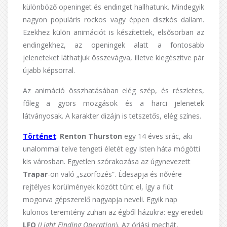
különböző openinget és endinget hallhatunk. Mindegyik
nagyon populáris rockos vagy éppen diszkós dallam.
Ezekhez külön animációt is készítettek, elsősorban az
endingekhez, az openingek alatt a fontosabb
jeleneteket láthatjuk összevágva, illetve kiegészítve pár
újabb képsorral.
Az animáció összhatásában elég szép, és részletes,
főleg a gyors mozgások és a harci jelenetek
látványosak. A karakter dizájn is tetszetős, elég színes.
Történet
:
Renton Thurston
egy 14 éves srác, aki
unalommal telve tengeti életét egy Isten háta mögötti
kis városban. Egyetlen szórakozása az úgynevezett
Trapar
-on való „szörfözés”. Édesapja és nővére
rejtélyes körülmények között tűnt el, így a fiút
mogorva gépszerelő nagyapja neveli. Egyik nap
különös teremtény zuhan az égből házukra: egy eredeti
LFO
(
Light Finding Operation
). Az óriási mechát,