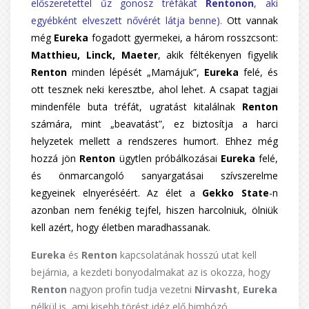
előszeretettel űz gonosz tréfákat
Rentonon
, aki
egyébként elveszett nővérét látja benne).
Ott vannak
még
Eureka
fogadott gyermekei, a három rosszcsont:
Matthieu, Linck, Maeter
, akik féltékenyen figyelik
Renton
minden lépését „Mamájuk”,
Eureka
felé, és
ott tesznek neki keresztbe, ahol lehet. A csapat tagjai
mindenféle buta tréfát, ugratást kitalálnak
Renton
számára, mint „beavatást”, ez biztosítja a harci
helyzetek mellett a rendszeres humort. Ehhez még
hozzá jön
Renton
ügytlen próbálkozásai
Eureka
felé,
és önmarcangoló sanyargatásai szívszerelme
kegyeinek elnyeréséért. Az élet a
Gekko State
-n
azonban nem fenékig tejfel, hiszen harcolniuk, ölniük
kell azért, hogy életben maradhassanak.
Eureka
és
Renton
kapcsolatának hosszú utat kell
bejárnia, a kezdeti bonyodalmakat az is okozza, hogy
Renton
nagyon profin tudja vezetni
Nirvasht
,
Eureka
nélkül is, ami kisebb törést idéz elő bimbózó