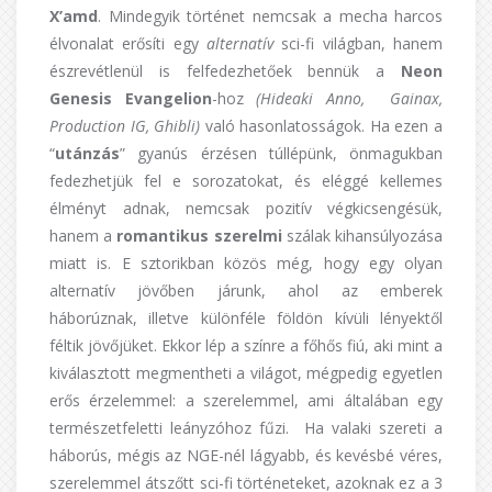
X’amd
. Mindegyik történet nemcsak a mecha harcos
élvonalat erősíti egy
alternatív
sci-fi világban, hanem
észrevétlenül is felfedezhetőek bennük a
Neon
Genesis Evangelion
-hoz
(Hideaki Anno, Gainax,
Production IG, Ghibli)
való hasonlatosságok. Ha ezen a
“
utánzás
” gyanús érzésen túllépünk, önmagukban
fedezhetjük fel e sorozatokat, és eléggé kellemes
élményt adnak, nemcsak pozitív végkicsengésük,
hanem a
romantikus szerelmi
szálak kihansúlyozása
miatt is.
E sztorikban közös még, hogy egy olyan
alternatív jövőben járunk, ahol az emberek
háborúznak, illetve különféle földön kívüli lényektől
féltik jövőjüket. Ekkor lép a színre a főhős fiú, aki mint a
kiválasztott megmentheti a világot, mégpedig egyetlen
erős érzelemmel: a szerelemmel, ami általában egy
természetfeletti leányzóhoz fűzi. Ha valaki szereti a
háborús, mégis az NGE-nél lágyabb, és kevésbé véres,
szerelemmel átszőtt sci-fi történeteket, azoknak ez a 3