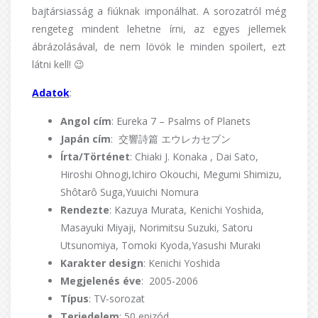
bajtársiasság a fiúknak imponálhat. A sorozatról még
rengeteg mindent lehetne írni, az egyes jellemek
ábrázolásával, de nem lövök le minden spoilert, ezt
látni kell! 😉
Adatok
:
Angol cím
: Eureka 7 – Psalms of Planets
Japán cím
: 交響詩篇 エウレカセブン
Írta/Történet
: Chiaki J. Konaka , Dai Sato,
Hiroshi Ohnogi,Ichiro Okouchi, Megumi Shimizu,
Shôtarô Suga,Yuuichi Nomura
Rendezte
: Kazuya Murata, Kenichi Yoshida,
Masayuki Miyaji, Norimitsu Suzuki, Satoru
Utsunomiya, Tomoki Kyoda,Yasushi Muraki
Karakter design
: Kenichi Yoshida
Megjelenés éve
: 2005-2006
Típus
: TV-sorozat
Terjedelem
: 50 epizód