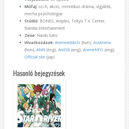
Műfaj
: sci-fi, akció, romntikus-dráma, vígjáték,
mecha pszichológiai
Stúdió
: BONES, Aniplex, Tokyo T.V. Center,
Bandai Entertainment
Zene
: Naoki Sato
Hivatkozások
:
AnimeAddicts
(hun),
AoiAnime
(hun),
ANN
(eng),
AniDB
(eng),
AnimeNFO
(eng),
Official site
(jap)
Hasonló bejegyzések