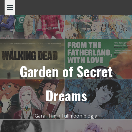
Skip
to
content
Garden of Secret
Dreams
Garai Timi / Fullmoon blogja