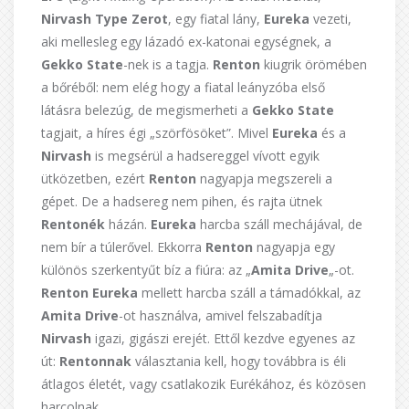
Nirvash Type Zerot
, egy fiatal lány,
Eureka
vezeti,
aki mellesleg egy lázadó ex-katonai egységnek, a
Gekko State
-nek is a tagja.
Renton
kiugrik örömében
a bőréből: nem elég hogy a fiatal leányzóba első
látásra belezúg, de megismerheti a
Gekko State
tagjait, a híres égi „szörfösöket”. Mivel
Eureka
és a
Nirvash
is megsérül a hadsereggel vívott egyik
ütközetben, ezért
Renton
nagyapja megszereli a
gépet. De a hadsereg nem pihen, és rajta ütnek
Rentonék
házán.
Eureka
harcba száll mechájával, de
nem bír a túlerővel. Ekkorra
Renton
nagyapja egy
különös szerkentyűt bíz a fiúra: az „
Amita Drive
„-ot.
Renton Eureka
mellett harcba száll a támadókkal, az
Amita Drive
-ot használva, amivel felszabadítja
Nirvash
igazi, gigászi erejét. Ettől kezdve egyenes az
út:
Rentonnak
választania kell, hogy továbbra is éli
átlagos életét, vagy csatlakozik Eurékához, és közösen
harcolnak.