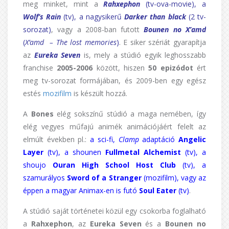
meg minket, mint a
Rahxephon
(tv-ova-movie), a
Wolf’s Rain
(tv), a nagysikerű
Darker than black
(2 tv-
sorozat)
, vagy a 2008-ban futott
Bounen no X’amd
(
X’amd – The lost memories
)
. E siker szériát gyarapítja
az
Eureka Seven
is, mely a stúdió egyik leghosszabb
franchise
2005-2006
között, hiszen
50 epizódot
ért
meg tv-sorozat formájában, és 2009-ben egy egész
estés
mozifilm
is készült hozzá.
A
Bones
elég sokszínű stúdió a maga nemében, így
elég vegyes műfajú animék animációjáért felelt az
elmúlt években pl.:
a sci-fi,
Clamp
adaptáció
Angelic
Layer
(tv), a shounen
Fullmetal Alchemist
(tv), a
shoujo
Ouran High School Host Club
(tv), a
szamurályos
Sword of a Stranger
(mozifilm), vagy az
éppen a magyar Animax-en is futó
Soul Eater
(tv)
.
A stúdió saját történetei közül egy csokorba foglalható
a
Rahxephon
, az
Eureka Seven
és a
Bounen no