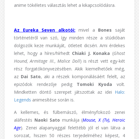
anime tökéletes választás lehet a kikapcsolódásra.
Az Eureka Seven alkotói:
mivel a
Bones
saját
történetéről van szó, így minden része a stúdióban
dolgozók keze munkáját, ötleteit dicséri. Ami érdekes
lehet, hogy a híres/hírhedt
Chiaki J. Konaka
(
Ghost
Hound, Armitage III., Malice Doll
) is részt vett egy-két
rész forgatókönyvezésében. Akik kiemelhetőek még,
az
Dai Sato
, aki a részek komponálásáért felelt, az
epizódok rendezője pedig
Tomoki Kyoda
volt.
Mindketten döntő szerepet játszottak az idei
Halo:
Legends
animesítése során is.
A kellemes, és fülbemászó, élményfokozó zenei
aláfestés
Naoki Sato
munkája (
Mouse, X (Tv), Heroic
Age
). Zenei alapanyaggal felettébb jól el van látva a
sorozat, hiszen 50 részes terjedelméhez képest, 4