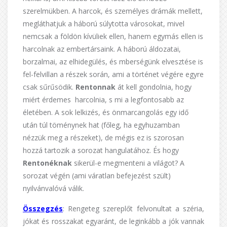
szerelmükben. A harcok, és személyes drámák mellett,
megláthatjuk a háború súlytotta városokat, mivel
nemcsak a földön kívüliek ellen, hanem egymás ellen is
harcolnak az embertársaink. A háború áldozatai,
borzalmai, az elhidegülés, és mberségünk elvesztése is
fel-felvillan a részek során, ami a történet végére egyre
csak sűrűsödik.
Rentonnak
át kell gondolnia, hogy
miért érdemes harcolnia, s mi a legfontosabb az
életében. A sok lelkizés, és önmarcangolás egy idő
után túl töménynek hat (főleg, ha egyhuzamban
nézzük meg a részeket), de mégis ez is szorosan
hozzá tartozik a sorozat hangulatához. És hogy
Rentonéknak
sikerül-e megmenteni a világot? A
sorozat végén (ami váratlan befejezést szült)
nyilvánvalóvá válik.
Összegzés
: Rengeteg szereplőt felvonultat a széria,
jókat és rosszakat egyaránt, de leginkább a jók vannak