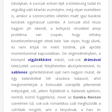
túlsúlyban. A sorozat erősen épít a kötelesség tudat és
végsőkig való kitartás eszméjére, még olyan esetekben
is, amikor a szerencsétlen véletlen miatt igaz barátok
kerülnek egymással szembe. A sorozat első része
nagyon jól sikerült, a befejező részekkel annyi
probléma van csupán, hogy néhány
következetlenséget vittek bele. Van olyan, hogy ülünk,
és nem értjük mi miért történik, pár apróbb
momentummal kapcsolatban. De végeredményben, a
könnyed
vígjátékként
induló, sok-sok
drámával
teletűzdelt sorozat felejthetetlen akciójeleneteivel, és
sablonos
igehirdetésével újat nem nagyon mutat, de
egy kalandokkal teli utazásra kalauzol, ahol
megismerhetjük a fontosabb szereplők jellemének
mélységeit, sőt, jellem fejlődését is. Bárkinek ajánlom,
nemtől, kortól függetlenül, mivel az
Eureka
–
Renton
szerelmen túl, sok-sok romantikus szál meghúzódik a
színfalak mögött, ami a lányoknak, a harc és