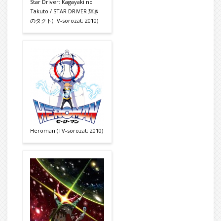
Star Driver: Kagayaki no
Takuto / STAR DRIVER 輝き
のタクト(TV-sorozat; 2010)
Heroman (TV-sorozat; 2010)