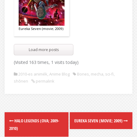
Eureka Seven (movie; 2009)
Load more posts
(Visited 163 times, 1 visits today)
2010-es animék
,
Anime Blog
Bones
,
mecha
,
sci-fi
,
shōnen
permalink
HALO LEGENDS (OVA; 2009-
EUREKA SEVEN (MOVIE; 2009)
2010)