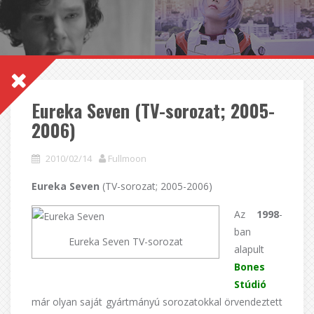
Eureka Seven (TV-sorozat; 2005-
2006)
2010/02/14
Fullmoon
Eureka Seven
(TV-sorozat; 2005-2006)
Az
1998
-
ban
Eureka Seven TV-sorozat
alapult
Bones
Stúdió
már olyan saját gyártmányú sorozatokkal örvendeztett