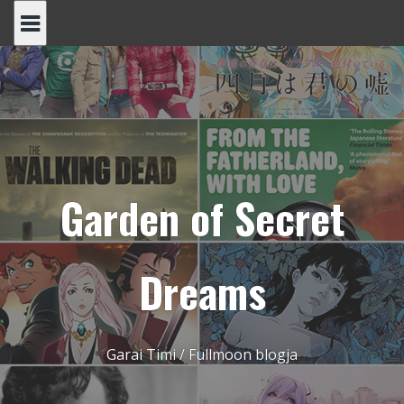
Skip
to
content
Garden of Secret
Dreams
Garai Timi / Fullmoon blogja