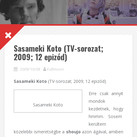
Sasameki Koto (TV-sorozat;
2009; 12 epizód)
2009/10/08
Fullmoon
Sasameki Koto
(TV-sorozat; 2009; 12 epizód)
Erre csak annyit
mondok
Sasameki Koto
kezdetnek, hogy
hmmm. Sosem
kerültem
közelebbi ismeretségbe a
shoujo
azon ágával, amiben