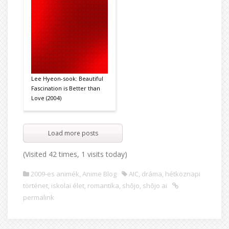
Lee Hyeon-sook: Beautiful
Fascination is Better than
Love (2004)
Load more posts
(Visited 42 times, 1 visits today)
2009-es animék
,
Anime Blog
AIC
,
dráma
,
hétköznapi
történet
,
iskolai élet
,
romantika
,
shōjo
,
shōjo ai
permalink