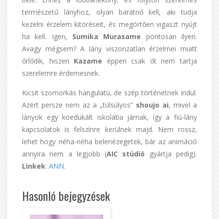
természetű lányhoz, olyan barátnő kell, aki tudja
kezelni érzelem kitöréseit, és megörtően vigaszt nyújt
ha kell. Igen,
Sumika Murasame
pontosan ilyen.
Avagy mégsem? A lány viszonzatlan érzelmei miatt
őrlődik, hiszen
Kazame
éppen csak őt nem tartja
szerelemre érdemesnek.
Kicsit szomorkás hangulatú, de szép történetnek indul.
Azért persze nem az a „túlsúlyos”
shoujo ai
, mivel a
lányok egy koedukált iskolába járnak, így a fiú-lány
kapcsolatok is felszínre kerülnek majd. Nem rossz,
lehet hogy néha-néha belenézegetek, bár az animáció
annyira nem a legjobb (
AIC stúdió
gyártja pedig).
Linkek
:
ANN
.
Hasonló bejegyzések