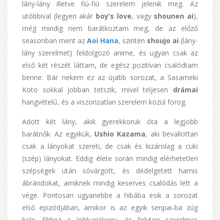
lány-lány illetve fiú-fiú szerelem jelenik meg. Az
utóbbival (legyen akár
boy’s love
, vagy
shounen ai
),
még mindig nem barátkoztam meg, de az előző
seasonban ment az
Aoi Hana
, szintén
shoujo ai
(lány-
lány szerelmet) feldolgozó anime, és ugyan csak az
első két részét láttam, de egész pozitívan csalódtam
benne. Bár nekem ez az újabb sorozat, a Sasameki
Koto sokkal jobban tetszik, mivel teljesen
drámai
hangvételű, és a viszonzatlan szerelem közül forog.
Adott két lány, akik gyerekkoruk óta a legjobb
barátnők. Az egyikük,
Ushio Kazama
, aki bevallottan
csak a lányokat szereti, de csak és kizárolag a cuki
(szép) lányokat. Eddig élete során mindig elérhetetlen
szépségek után sóvárgott, és dédelgetett hamis
ábrándokat, amiknek mindig keserves csalódás lett a
vége. Pontosan ugyanebbe a hibába esik a sorozat
első epizódjában, amikor is az egyik senpai-ba zúg
bele. Ehhez a lobbanékony, és folyton szerelmes