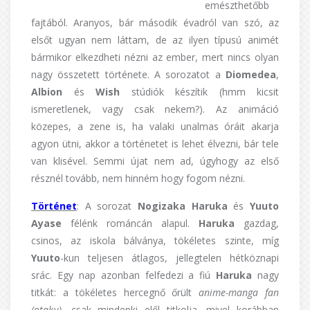
emészthetőbb
fajtából. Aranyos, bár második évadról van szó, az
elsőt ugyan nem láttam, de az ilyen típusú animét
bármikor elkezdheti nézni az ember, mert nincs olyan
nagy összetett története. A sorozatot a
Diomedea
,
Albion
és
Wish
stúdiók készítik (hmm kicsit
ismeretlenek, vagy csak nekem?). Az animáció
közepes, a zene is, ha valaki unalmas óráit akarja
agyon ütni, akkor a történetet is lehet élvezni, bár tele
van klisével. Semmi újat nem ad, úgyhogy az első
résznél tovább, nem hinném hogy fogom nézni.
Történet
: A sorozat
Nogizaka Haruka
és
Yuuto
Ayase
félénk románcán alapul.
Haruka
gazdag,
csinos, az iskola bálványa, tökéletes szinte, míg
Yuuto
-kun teljesen átlagos, jellegtelen hétköznapi
srác. Egy nap azonban felfedezi a fiú
Haruka
nagy
titkát: a tökéletes hercegnő őrült
anime-manga fan
(otaku)
, csak mindenki elől titkolja, mivel korábban