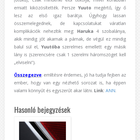
emiatt kiközösítették. Persze
Yuuto
megértő, így ő
lesz az első igaz barátja. Úgyhogy lassan
összemelegednek, de kapcsolatukat váratlan
komplikációk nehezítik meg:
Haruka
4 szobalánya,
akik mindig jót akarnak a párnak, de végül ez mindig
balul sül el,
Yuutóba
szerelmes emellett egy másik
lány is (szerencsére csak 1 szerelmi háromszöget kell
„elviselni”).
Összegezve
: említésre érdemes, jó ha tudja fejben az
ember, hogy van egy nézhető sorozat is, ha éppen
valami könnyűt és egyszerűt akar látni.
Link
:
ANN
.
Hasonló bejegyzések