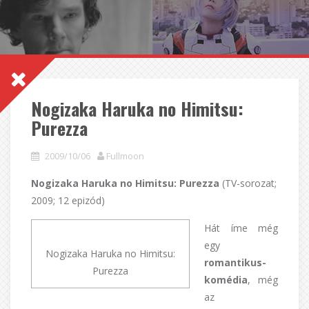
Nogizaka Haruka no Himitsu:
Purezza
2009/10/06
Fullmoon
Nogizaka Haruka no Himitsu: Purezza
(TV-sorozat;
2009; 12 epizód)
Hát íme még
egy
Nogizaka Haruka no Himitsu:
romantikus-
Purezza
komédia
, még
az