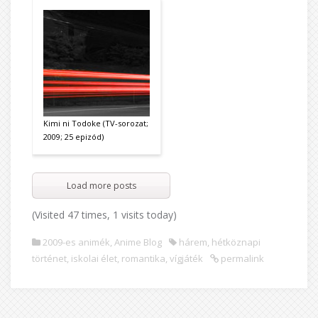
Kimi ni Todoke (TV-sorozat;
2009; 25 epizód)
Load more posts
(Visited 47 times, 1 visits today)
2009-es animék
,
Anime Blog
hárem
,
hétköznapi
történet
,
iskolai élet
,
romantika
,
vígjáték
permalink