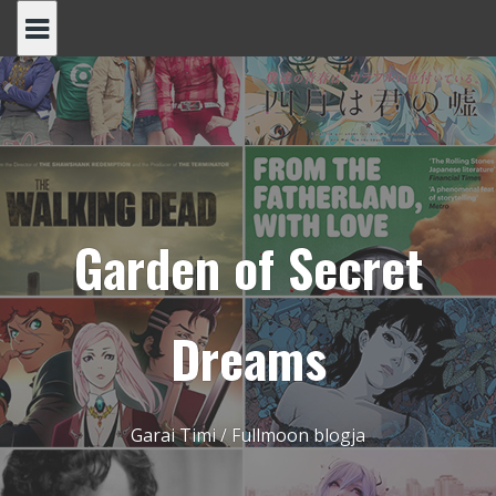
Skip
to
content
Garden of Secret
Dreams
Garai Timi / Fullmoon blogja