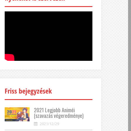
Friss bejegyzések
2021 Legjobb Animéi
(szavazás végeredménye)
2021/12/29