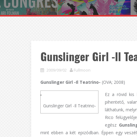
Gunslinger Girl -Il T
2009/09/02
Fullmoon
Gunslinger Girl -Il Teatrino-
(OVA; 2008)
Ez a rövid kis
pihentető, val
Gunslinger Girl -Il Teatrino-
láthatunk, mel
Rico felügyelő
egész
Gunsling
mint ebben a két epizódban. Éppen egy veszél