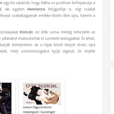
k egy kis vakációt, hogy hátha ez pozitívan befolyásolja a
é
, aki egyben
Henrietta
felügyelője is, régi családi
lhunyt csaladtagjainak emléke kísérti őket újra, hanem a
ugocskájukat
Enricát
. Az élők sorsa mindig nehezebb az
pillanatot mulasztottak el szeretett kishugukkal. És lehet,
arják beteljesíteni, de a rájuk bízott lányok révén, újra
zatát, mely szomorúsűgukra nyújt vigaszt, és enyhíti
Lányos fegyverkezés
másképpen: Gunslinger