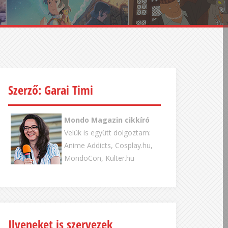
Szerző: Garai Timi
Mondo Magazin cikkíró
Velük is együtt dolgoztam:
Anime Addicts, Cosplay.hu,
MondoCon, Kulter.hu
Ilyeneket is szervezek