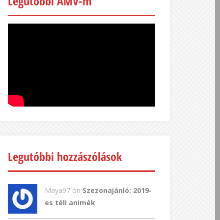
Legutóbbi AMV-m
Legutóbbi hozzászólások
Maya97 on
Szezonajánló: 2019-
es téli animék