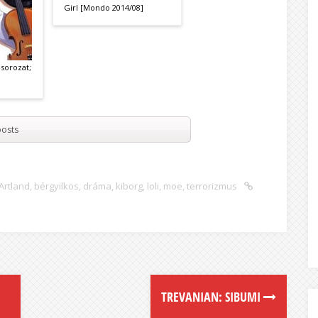
Girl [Mondo 2014/08]
-sorozat;
osts
Artland
,
bérgyilkos
,
dráma
,
kiborg
,
loli
,
moe
,
terrorizmus
TREVANIAN: SIBUMI