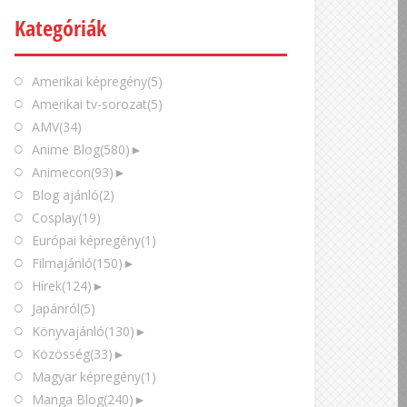
Kategóriák
Amerikai képregény
(5)
Amerikai tv-sorozat
(5)
AMV
(34)
Anime Blog
(580)
►
Animecon
(93)
►
Blog ajánló
(2)
Cosplay
(19)
Európai képregény
(1)
Filmajánló
(150)
►
Hírek
(124)
►
Japánról
(5)
Könyvajánló
(130)
►
Közösség
(33)
►
Magyar képregény
(1)
Manga Blog
(240)
►