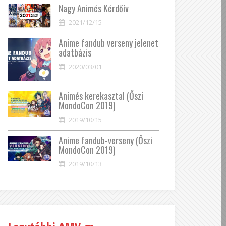
Nagy Animés Kérdőív
2021/12/15
Anime fandub verseny jelenet
adatbázis
2020/03/01
Animés kerekasztal (Őszi
MondoCon 2019)
2019/10/15
Anime fandub-verseny (Őszi
MondoCon 2019)
2019/10/13