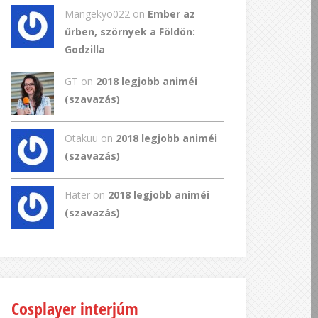
Mangekyo022
on
Ember az
űrben, szörnyek a Földön:
Godzilla
GT
on
2018 legjobb animéi
(szavazás)
Otakuu on
2018 legjobb animéi
(szavazás)
Hater on
2018 legjobb animéi
(szavazás)
Cosplayer interjúm