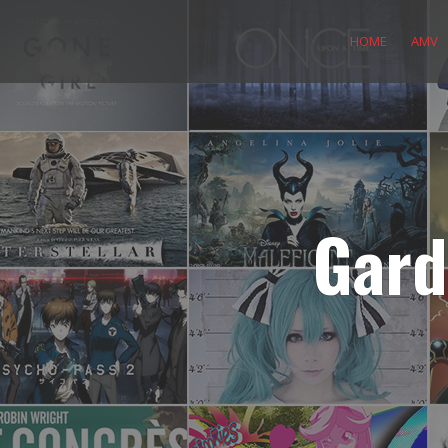
Skip
to
HOME
AMV
content
Gard