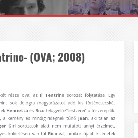
eatrino- (OVA; 2008)
 két része ova, az
Il Teatrino
sorozat folytatása. Egy
amint sok dologra magyarázatot adó kis történetecskét
ynek
Henrietta
és
Rico
felügyelői/”testvérei” a főszereplők.
je, a kemény és mindig ridegnek tűnő
Jean
, aki talán az
er Girl
sorozatok alatt nem mutatott annyi érzelmet,
yes küldetésen van túl
Rico
-val, amikor újabb kísérletek