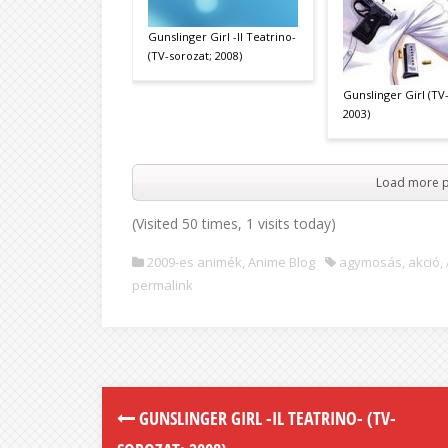
Gunslinger Girl -Il Teatrino-
(TV-sorozat; 2008)
Gunslinger Girl (TV
2003)
Load more p
(Visited 50 times, 1 visits today)
2009-es animék
,
Anime Blog
agymosás
,
akció
,
permalink
GUNSLINGER GIRL -IL TEATRINO- (TV-