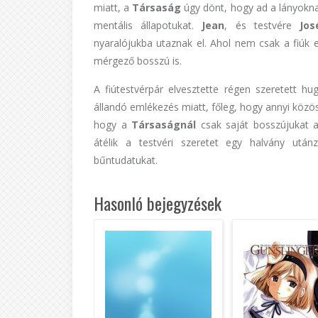
miatt, a
Társaság
úgy dönt, hogy ad a lányokna
mentális állapotukat.
Jean
, és testvére
Jos
nyaralójukba utaznak el. Ahol nem csak a fiúk e
mérgező bosszú is.
A fiútestvérpár elvesztette régen szeretett h
állandó emlékezés miatt, főleg, hogy annyi közös 
hogy a
Társaságnál
csak saját bosszújukat ak
átélik a testvéri szeretet egy halvány után
bűntudatukat.
Hasonló bejegyzések