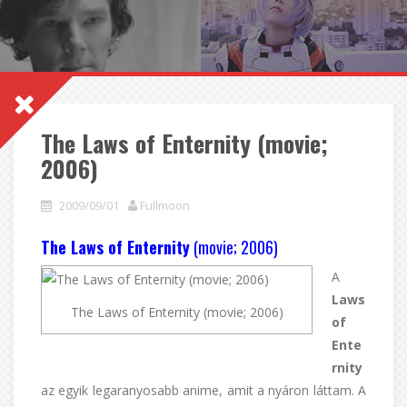
The Laws of Enternity (movie;
2006)
2009/09/01
Fullmoon
The Laws of Enternity
(movie; 2006)
A
Laws
The Laws of Enternity (movie; 2006)
of
Ente
rnity
az egyik legaranyosabb anime, amit a nyáron láttam. A