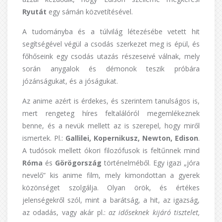
Ryutát
egy sámán közvetítésével.
A tudományba és a túlvilág létezésébe vetett hit
segítségével végül a csodás szerkezet meg is épül, és
főhőseink egy csodás utazás részeseivé válnak, mely
során anygalok és démonok teszik próbára
józánságukat, és a jóságukat.
Az anime azért is érdekes, és szerintem tanulságos is,
mert rengeteg híres feltalálóról megemlékeznek
benne, és a nevük mellett az is szerepel, hogy miről
ismertek. Pl.:
Gallilei, Kopernikusz, Newton, Edison
.
A tudósok mellett ókori filozófusok is feltűnnek mind
Róma
és
Görögország
történelméből. Egy igazi „jóra
nevelő” kis anime film, mely kimondottan a gyerek
közönséget szolgálja. Olyan örök, és értékes
jelenségekről szól, mint a barátság, a hit, az igazság,
az odadás, vagy akár pl.:
az időseknek kijáró tisztelet,