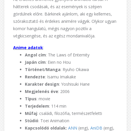
hátterek csodásak, és az események is szépen
gördülnek előre. Bárkinek ajánlom, aki egy kellemes,
szórakoztató és érdekes animére vágyik. Olykor ugyan
komor hangulatú, mégis nagyon pozitív a
végkicsengése, és az egész mondanivalója.
Anime adatok
:
Angol cím
: The Laws of Enternity
Japán cím
: Eien no Hou
Történet/Manga
: Ryuho Okawa
Rendezte
: Isamu Imakake
Karakter design
: Yoshisuki Hane
Megjelenés éve
: 2006
Típus
: movie
Terjedelem
: 114 min
Műfaj
: családi, filozófia, természetfeletti
Stúdió
: Toei Animation
Kapcsolódó oldalak:
ANN
(eng),
AniDB
(eng),