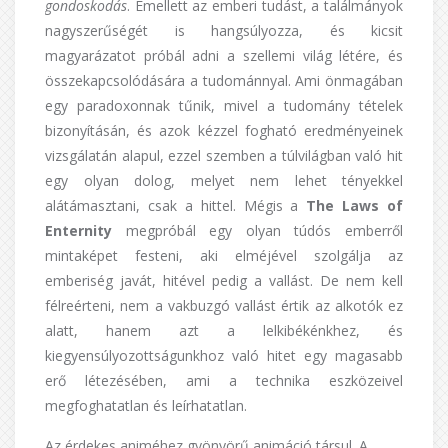
gondoskodás
. Emellett az emberi tudást, a találmányok
nagyszerűségét is hangsúlyozza, és kicsit
magyarázatot próbál adni a szellemi világ létére, és
összekapcsolódására a tudománnyal. Ami önmagában
egy paradoxonnak tűnik, mivel a tudomány tételek
bizonyításán, és azok kézzel fogható eredményeinek
vizsgálatán alapul, ezzel szemben a túlvilágban való hit
egy olyan dolog, melyet nem lehet tényekkel
alátámasztani, csak a hittel. Mégis a
The Laws of
Enternity
megpróbál egy olyan túdós emberről
mintaképet festeni, aki elméjével szolgálja az
emberiség javát, hitével pedig a vallást. De nem kell
félreérteni, nem a vakbuzgó vallást értik az alkotók ez
alatt, hanem azt a lelkibékénkhez, és
kiegyensúlyozottságunkhoz való hitet egy magasabb
erő létezésében, ami a technika eszközeivel
megfoghatatlan és leírhatatlan.
Az érdekes animéhez gyönyörű animáció társul. A