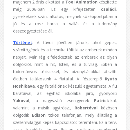
majdnem 2 órás alkotást a
Toei Animation
készítette
még 2006-ban. Ez egy kifejezetten
családi
,
gyerekeknek szánt alkotás, melynek középpontjában a
jó és a rosz harca, a vallás és a tudomány
összeegyeztetése áll.
Történet
: A távoli jövőben járunk, ahol gépek,
számítógépek és a technika tölti ki az emberek minden
napjait. Már rég elfeledkeztek az emberek az olyan
dolgokról, mint a hit, Isten, és a túlvilág. Ebben a
tudományos tézisekkel, és bizonyításokkal átszőtt
életben találkozunk 4 fiatallal. A főszereplő
Ryuta
Hoshikava
, egy feltalálónak készülő egyetemista. A fiú
barátaival, az egyházi iskolába járó, gyönyörű
Yukoval
, a nagyszájú zsenigyerek
Patrick
-kal,
valamint a másik agytröszt,
Robertóval
közösen
dolgodik
Edison
titkos telefonján, mely állítólag a
szellemvilággal képes kapcsolatot teremteni. Ez a terv,
azzal kezdődik, hogy Edison szelleme megkeresi