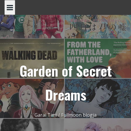
Skip
to
content
Garden of Secret
Dreams
Garai Timi / Fullmoon blogja