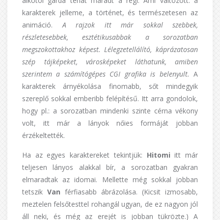
alkotói gárda tehát maradt a régi. Ami változott: a
karakterek jelleme, a történet, és természetesen az
animáció.
A rajzok itt már sokkal szebbek,
részletesebbek, esztétikusabbak a sorozatban
megszokottakhoz képest. Lélegzetellálító, káprázatosan
szép tájképeket, városképeket láthatunk, amiben
szerintem a számítógépes CGI grafika is belenyult.
A
karakterek árnyékolása finomabb, sőt mindegyik
szereplő sokkal emberibb felépítésű. Itt arra gondolok,
hogy pl.: a sorozatban mindenki szinte cérna vékony
volt, itt már a lányok nőies formáját jobban
érzékeltették.
Ha az egyes karaktereket tekintjük:
Hitomi
itt már
teljesen lányos alakkal bír, a sorozatban gyakran
elmaradtak az idomai. Mellette még sokkal jobban
tetszik
Van
férfiasabb ábrázolása. (Kicsit izmosabb,
meztelen felsőtesttel rohangál ugyan, de ez nagyon jól
áll neki, és még az erejét is jobban tükrözte.) A