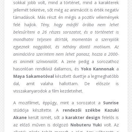
sokkal jobb volt, mind a történet, mind a karakterek
jellemét tekintve, sőt még az animációt is érték negatív
támadások. Más részt én mégis a pozitív vélemények
felé hajlok.
Tény, hogy másfél órába nem lehet
belesűríteni a 26 részes sorozatot, és a történetet is
mondhatni teljesen átírták, momentán a szereplők
egyeznek nagyjából, és néhány döntő motívum. Az
animációra szerintem nem lehet panasz, hozza a 2000-
es animék színvonalát.
A zene pedig a sorozathoz
hasonlóan rendkívül dallamos, és
Yoko Kannonak
a
Maya Sakamotóval
készített duettje a legmeghatóbb
dal, amit valaha hallottam. De először is
visszakanyarodok a film kezdeteihet.
A mozifilmet, éppúgy, mint a sorozatot a
Sunrise
stúdiója készítette. A
rendezői székbe
Kazuki
Akane
került ismét, sőt a
karakter design
felelős is
az előző műven is dolgozó
Nobuteru Yuki
volt. Az