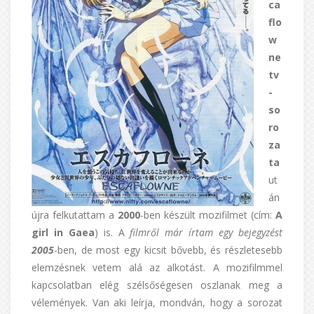
ca
flo
w
ne
tv
-
so
ro
za
ta
ut
án
újra felkutattam a
2000
-ben készült mozifilmet (cím:
A
girl in Gaea
) is. A
filmről már írtam egy bejegyzést
2005
-ben, de most egy kicsit bővebb, és részletesebb
elemzésnek vetem alá az alkotást. A mozifilmmel
kapcsolatban elég szélsőségesen oszlanak meg a
vélemények. Van aki leírja, mondván, hogy a sorozat