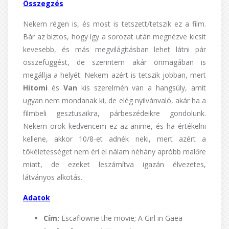
Összegzés
Nekem régen is, és most is tetszett/tetszik ez a film.
Bár az biztos, hogy így a sorozat után megnézve kicsit
kevesebb, és más megvilágításban lehet látni pár
összefüggést, de szerintem akár önmagában is
megállja a helyét. Nekem azért is tetszik jobban, mert
Hitomi
és
Van
kis szerelmén van a hangsúly, amit
ugyan nem mondanak ki, de elég nyilvánvaló, akár ha a
filmbeli gesztusaikra, párbeszédeikre gondolunk.
Nekem örök kedvencem ez az anime, és ha értékelni
kellene, akkor 10/8-et adnék neki, mert azért a
tökéletességet nem éri el nálam néhány apróbb malőre
miatt, de ezeket leszámítva igazán élvezetes,
látványos alkotás.
Adatok
Cím:
Escaflowne the movie; A Girl in Gaea