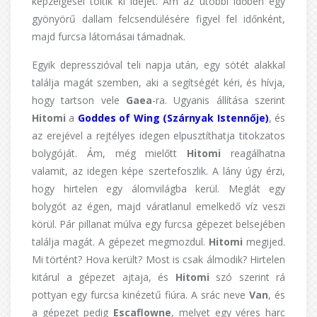
képzelgései töltik ki idejét. Ám az utóbbi időben egy
gyönyörű dallam felcsendülésére figyel fel időnként,
majd furcsa látomásai támadnak.
Egyik depresszióval teli napja után, egy sötét alakkal
találja magát szemben, aki a segítségét kéri, és hívja,
hogy tartson vele
Gaea
-ra. Ugyanis állítása szerint
Hitomi
a
Goddes of Wing (Szárnyak Istennője)
, és
az erejével a rejtélyes idegen elpusztíthatja titokzatos
bolygóját. Ám, még mielőtt
Hitomi
reagálhatna
valamit, az idegen képe szertefoszlik. A lány úgy érzi,
hogy hirtelen egy álomvilágba kerül. Meglát egy
bolygót az égen, majd váratlanul emelkedő víz veszi
körül. Pár pillanat múlva egy furcsa gépezet belsejében
találja magát. A gépezet megmozdul.
Hitomi
megijed.
Mi történt? Hova került? Most is csak álmodik? Hirtelen
kitárul a gépezet ajtaja, és
Hitomi
szó szerint rá
pottyan egy furcsa kinézetű fiúra. A srác neve
Van
, és
a gépezet pedig
Escaflowne
, melyet egy véres harc