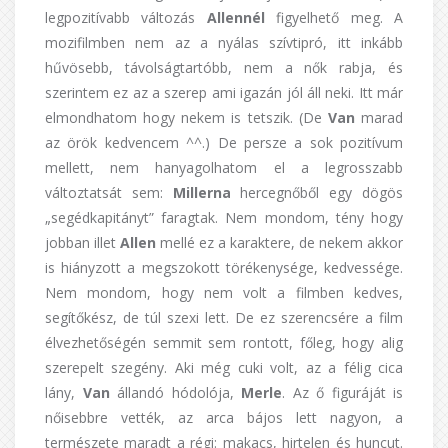
legpozitívabb változás
Allennél
figyelhető meg. A
mozifilmben nem az a nyálas szívtipró, itt inkább
hűvösebb, távolságtartóbb, nem a nők rabja, és
szerintem ez az a szerep ami igazán jól áll neki. Itt már
elmondhatom hogy nekem is tetszik. (De
Van
marad
az örök kedvencem ^^.) De persze a sok pozitívum
mellett, nem hanyagolhatom el a legrosszabb
változtatsát sem:
Millerna
hercegnőből egy dögös
„segédkapitányt” faragtak. Nem mondom, tény hogy
jobban illet
Allen
mellé ez a karaktere, de nekem akkor
is hiányzott a megszokott törékenysége, kedvessége.
Nem mondom, hogy nem volt a filmben kedves,
segítőkész, de túl szexi lett. De ez szerencsére a film
élvezhetőségén semmit sem rontott, főleg, hogy alig
szerepelt szegény. Aki még cuki volt, az a félig cica
lány,
Van
állandó hódolója,
Merle
. Az ő figuráját is
nőisebbre vették, az arca bájos lett nagyon, a
természete maradt a régi: makacs, hirtelen és huncut.