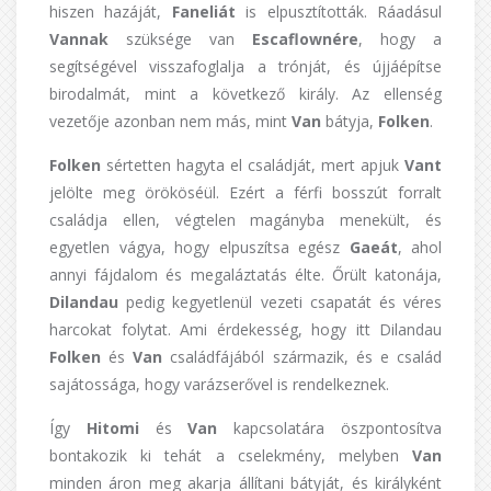
hiszen hazáját,
Faneliát
is elpusztították. Ráadásul
Vannak
szüksége van
Escaflownére
, hogy a
segítségével visszafoglalja a trónját, és újjáépítse
birodalmát, mint a következő király. Az ellenség
vezetője azonban nem más, mint
Van
bátyja,
Folken
.
Folken
sértetten hagyta el családját, mert apjuk
Vant
jelölte meg örököséül. Ezért a férfi bosszút forralt
családja ellen, végtelen magányba menekült, és
egyetlen vágya, hogy elpuszítsa egész
Gaeát
, ahol
annyi fájdalom és megaláztatás élte. Őrült katonája,
Dilandau
pedig kegyetlenül vezeti csapatát és véres
harcokat folytat. Ami érdekesség, hogy itt Dilandau
Folken
és
Van
családfájából származik, és e család
sajátossága, hogy varázserővel is rendelkeznek.
Így
Hitomi
és
Van
kapcsolatára öszpontosítva
bontakozik ki tehát a cselekmény, melyben
Van
minden áron meg akarja állítani bátyját, és királyként