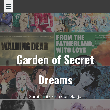
Skip
to
content
Garden of Secret
Dreams
Garai Timi / Fullmoon blogja