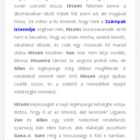
során szerzett vissza.
Hitomi
felismeri benne a
látomásaiban látott másik fiút (nem azt aki magával
hívta). De mikor a fiú követeli, hogy mint a
Szárnyak
Istennője
segítsen neki,
Hitomi
összezavarodik. Arról
nem is beszélve, hogy az óriási mecha, amiből kiesett,
váratlanul eltűnik, és csak egy rózsaszín kő marad
utána
Hitomi
kezében.
Van
már nem bírja tovább,
kiborul.
Hitomira
támad, és végezni próbál vele, de
Allen
és legénysége még időben megfékezik. A
mindebből semmit nem értő
Hitomi
végül ájultan
csuklik össze, és a sokktól a menedéket nyújtó
sötétségbe menekül…
Hitomi
képességeit a hajó legénysége kétségbe vonja.
Biztos, hogy ő az az Istennő, akit kerestek? Ugyanis
Van
és
Allen
egy sötét haderővel rendelkező,
szamuráj klán ellen harcol, akik elakarják pusztítani
Gaea
-át.
Vant
még a bosszúvágy is fűti e harcban,