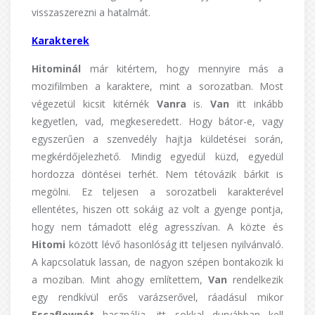
visszaszerezni a hatalmát.
Karakterek
Hitominál
már kitértem, hogy mennyire más a
mozifilmben a karaktere, mint a sorozatban. Most
végezetül kicsit kitérnék
Vanra
is.
Van
itt inkább
kegyetlen, vad, megkeseredett. Hogy bátor-e, vagy
egyszerűen a szenvedély hajtja küldetései során,
megkérdőjelezhető. Mindig egyedül küzd, egyedül
hordozza döntései terhét. Nem tétovázik bárkit is
megölni. Ez teljesen a sorozatbeli karakterével
ellentétes, hiszen ott sokáig az volt a gyenge pontja,
hogy nem támadott elég agresszívan. A közte és
Hitomi
között lévő hasonlóság itt teljesen nyilvánvaló.
A kapcsolatuk lassan, de nagyon szépen bontakozik ki
a moziban. Mint ahogy említettem,
Van
rendelkezik
egy rendkívül erős varázserővel, ráadásul mikor
Escaflownét
használja, itt sokkal durvábban kell