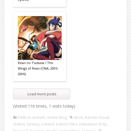
Rean no Tsubasa / The
Wings of Rean (ONA; 2005-
2006)
Load more posts
(Visited 116 times, 1 visits today)
2008-as animék
,
Anime Blog
akció
,
Bandai Visual
,
dráma
,
fantasy
,
kaland
,
Kanno Yōko
,
Kawamori Shōji
,
Maaya Sakamoto
,
mecha
,
romantikus
,
Sunrise