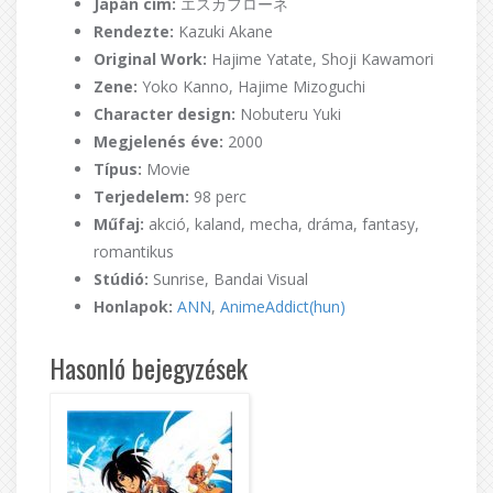
Japán cím:
エスカフローネ
Rendezte:
Kazuki Akane
Original Work:
Hajime Yatate, Shoji Kawamori
Zene:
Yoko Kanno, Hajime Mizoguchi
Character design:
Nobuteru Yuki
Megjelenés éve:
2000
Típus:
Movie
Terjedelem:
98 perc
Műfaj:
akció, kaland, mecha, dráma, fantasy,
romantikus
Stúdió:
Sunrise, Bandai Visual
Honlapok:
ANN
,
AnimeAddict(hun)
Hasonló bejegyzések