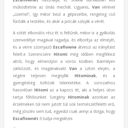
működtetnie az óriás mechát. Ugyanis,
Van
vérével
„üzemel”, így mikor beül a gépezetbe, rengeteg cső
fúródik a testébe, és akár a piócák szívják a vérét.
A sötét elborulós rész itt is feltűnik, mikor is a gyilkolás
szenvedélye magával ragadja, és elborítja az elméjét,
és a vérre szomjazó
Escaflowne
átveszi az irányítást
felett.e Szerencsére
Hitomi
még időben megfékezi
attól, hogy elmerüljön a vörös ködben. Bármilyen
zárkózott, és magánakvaló
Van
a sztori elején, a
végére teljesen megnyílik
Hitominak
, és a
gyengédség költözik tekintetébe. A sorozathoz
hasonlóan
Hitomi
az a kapocs itt, aki a helyes úton
tartja főhősünket. Szegény
Hitominak
azonban az
érzelmeken túl nem jutott túl sok természetfeletti erő,
még jósolni sem tud, egyedül csak annyi a dolga, hogy
Escaflownét
ő tudja megidézni.