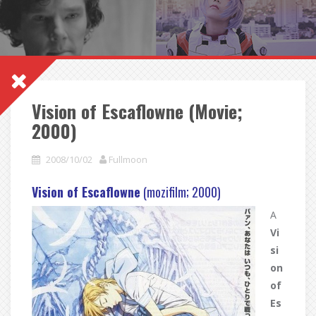
Vision of Escaflowne (Movie;
2000)
2008/10/02
Fullmoon
Vision of Escaflowne
(mozifilm; 2000)
A
Vi
si
on
of
Es