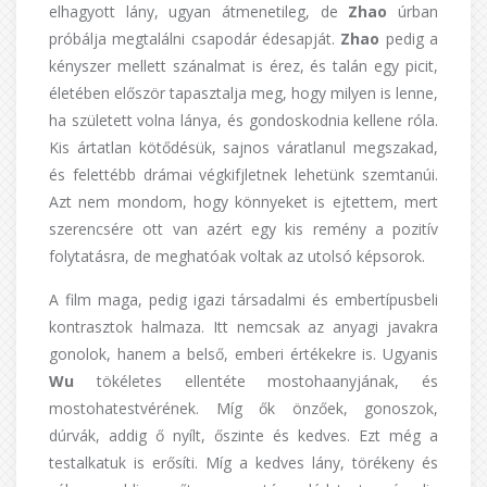
elhagyott lány, ugyan átmenetileg, de
Zhao
úrban
próbálja megtalálni csapodár édesapját.
Zhao
pedig a
kényszer mellett szánalmat is érez, és talán egy picit,
életében először tapasztalja meg, hogy milyen is lenne,
ha született volna lánya, és gondoskodnia kellene róla.
Kis ártatlan kötődésük, sajnos váratlanul megszakad,
és felettébb drámai végkifjletnek lehetünk szemtanúi.
Azt nem mondom, hogy könnyeket is ejtettem, mert
szerencsére ott van azért egy kis remény a pozitív
folytatásra, de meghatóak voltak az utolsó képsorok.
A film maga, pedig igazi társadalmi és embertípusbeli
kontrasztok halmaza. Itt nemcsak az anyagi javakra
gonolok, hanem a belső, emberi értékekre is. Ugyanis
Wu
tökéletes ellentéte mostohaanyjának, és
mostohatestvérének. Míg ők önzőek, gonoszok,
dúrvák, addig ő nyílt, őszinte és kedves. Ezt még a
testalkatuk is erősíti. Míg a kedves lány, törékeny és