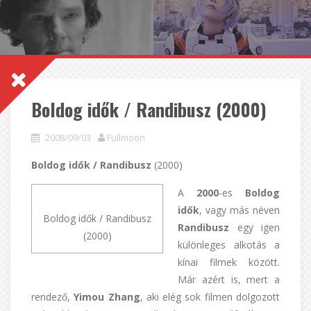
Boldog idők / Randibusz (2000)
2008/09/03
Fullmoon
Boldog idők / Randibusz
(2000)
A
2000
-es
Boldog
idők
, vagy más néven
Boldog idők / Randibusz
Randibusz
egy igen
(2000)
különleges alkotás a
kínai filmek között.
Már azért is, mert a
rendező,
Yimou Zhang
, aki elég sok filmen dolgozott