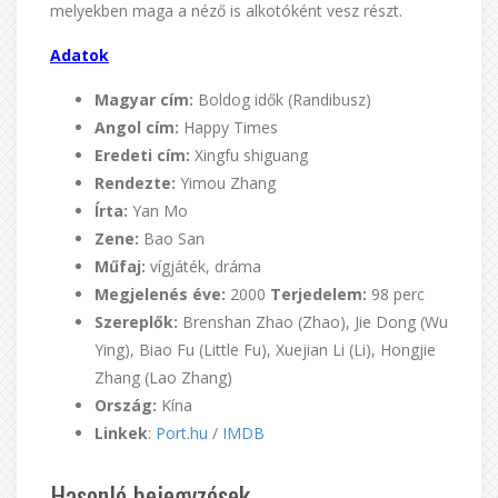
melyekben maga a néző is alkotóként vesz részt.
Adatok
Magyar cím:
Boldog idők (Randibusz)
Angol cím:
Happy Times
Eredeti cím:
Xingfu shiguang
Rendezte:
Yimou Zhang
Írta:
Yan Mo
Zene:
Bao San
Műfaj:
vígjáték, dráma
Megjelenés éve:
2000
Terjedelem:
98 perc
Szereplők:
Brenshan Zhao (Zhao), Jie Dong (Wu
Ying), Biao Fu (Little Fu), Xuejian Li (Li), Hongjie
Zhang (Lao Zhang)
Ország:
Kína
Linkek
:
Port.hu
/
IMDB
Hasonló bejegyzések