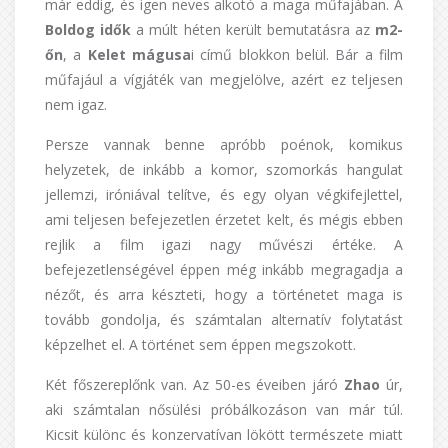
már eddig, és igen neves alkotó a maga műfajában. A
Boldog idők
a múlt héten került bemutatásra az
m2-
őn
, a
Kelet mágusa
i című blokkon belül. Bár a film
műfajául a vígjáték van megjelölve, azért ez teljesen
nem igaz.
Persze vannak benne apróbb poénok, komikus
helyzetek, de inkább a komor, szomorkás hangulat
jellemzi, iróniával telítve, és egy olyan végkifejlettel,
ami teljesen befejezetlen érzetet kelt, és mégis ebben
rejlik a film igazi nagy művészi értéke. A
befejezetlenségével éppen még inkább megragadja a
nézőt, és arra készteti, hogy a történetet maga is
tovább gondolja, és számtalan alternatív folytatást
képzelhet el. A történet sem éppen megszokott.
Két főszereplőnk van. Az 50-es éveiben járó
Zhao
úr,
aki számtalan nősülési próbálkozáson van már túl.
Kicsit különc és konzervatívan lökött természete miatt