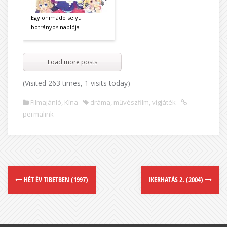
Egy önimádó seiyū
botrányos naplója
Load more posts
(Visited 263 times, 1 visits today)
Filmajánló
,
Kína
dráma
,
művészfilm
,
vígjáték
permalink
HÉT ÉV TIBETBEN (1997)
IKERHATÁS 2. (2004)