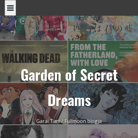
Skip
to
content
Garden of Secret
Dreams
Garai Timi / Fullmoon blogja