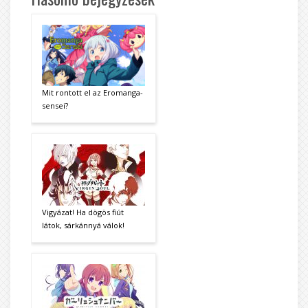
Mit rontott el az Eromanga-
sensei?
Vigyázat! Ha dögös fiút
látok, sárkánnyá válok!