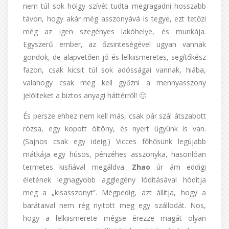
nem túl sok hölgy szívét tudta megragadni hosszabb
távon, hogy akár még asszonyává is tegye, ezt tetőzi
még az igen szegényes lakóhelye, és munkája.
Egyszerű ember, az őzsinteségével ugyan vannak
gondok, de alapvetően jó és lelkiismeretes, segítőkész
fazon, csak kicsit túl sok adósságai vannak, hiába,
valahogy csak meg kell győzni a mennyasszony
jelölteket a biztos anyagi háttérről! 🙂
És persze ehhez nem kell más, csak pár szál átszabott
rózsa, egy kopott öltöny, és nyert ügyünk is van.
(Sajnos csak egy ideig.) Vicces főhősünk legújabb
mátkája egy húsos, pénzéhes asszonyka, hasonlóan
termetes kisfiával megáldva.
Zhao
úr ám eddigi
életének legnagyobb agglegény lódításával hódítja
meg a „kisasszonyt”. Mégpedig, azt állítja, hogy a
barátaival nem rég nyitott meg egy szállodát. Nos,
hogy a lelkiismerete mégse érezze magát olyan