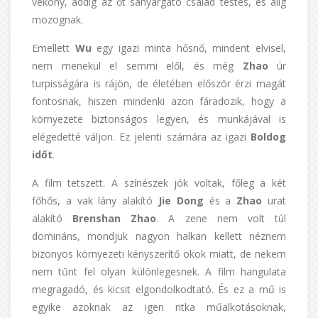
vékony, addig az őt sanyargató család testes, és alig
mozognak.
Emellett
Wu
egy igazi minta hősnő, mindent elvisel,
nem menekül el semmi elől, és még
Zhao
úr
turpisságára is rájön, de életében először érzi magát
fontosnak, hiszen mindenki azon fáradozik, hogy a
környezete biztonságos legyen, és munkájával is
elégedetté váljon. Ez jelenti számára az igazi
Boldog
időt
.
A film tetszett. A színészek jók voltak, főleg a két
főhős, a vak lány alakító
Jie Dong
és a
Zhao
urat
alakító
Brenshan Zhao
. A zene nem volt túl
domináns, mondjuk nagyon halkan kellett néznem
bizonyos környezeti kényszerítő okok miatt, de nekem
nem tűnt fel olyan különlegesnek. A film hangulata
megragadó, és kicsit elgondolkodtató. És ez a mű is
egyike azoknak az igen ritka műalkotásoknak,