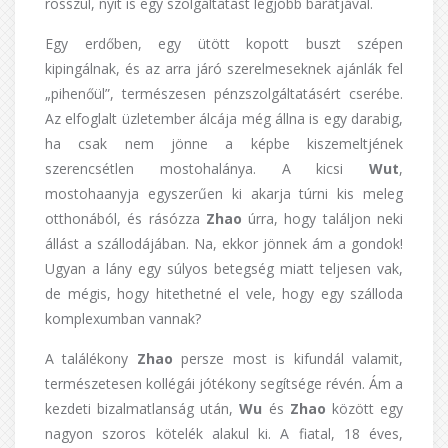
rosszul, nyit is egy szolgáltatást legjobb barátjával.
Egy erdőben, egy ütött kopott buszt szépen
kipingálnak, és az arra járó szerelmeseknek ajánlák fel
„pihenőül”, természesen pénzszolgáltatásért cserébe.
Az elfoglalt üzletember álcája még állna is egy darabig,
ha csak nem jönne a képbe kiszemeltjének
szerencsétlen mostohalánya. A kicsi
Wut
,
mostohaanyja egyszerűen ki akarja túrni kis meleg
otthonából, és rásózza
Zhao
úrra, hogy találjon neki
állást a szállodájában. Na, ekkor jönnek ám a gondok!
Ugyan a lány egy súlyos betegség miatt teljesen vak,
de mégis, hogy hitethetné el vele, hogy egy szálloda
komplexumban vannak?
A találékony
Zhao
persze most is kifundál valamit,
természetesen kollégái jótékony segítsége révén. Ám a
kezdeti bizalmatlanság után,
Wu
és
Zhao
között egy
nagyon szoros kötelék alakul ki. A fiatal, 18 éves,