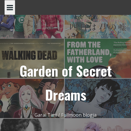
Skip
to
content
Garden of Secret
Dreams
Garai Timi / Fullmoon blogja