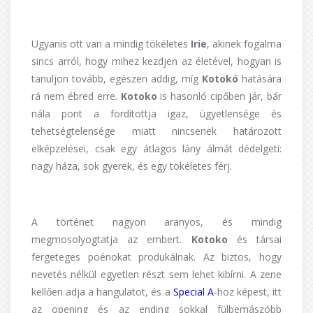
Ugyanis ott van a mindig tökéletes
Irie
, akinek fogalma
sincs arról, hogy mihez kezdjen az életével, hogyan is
tanuljon tovább, egészen addig, míg
Kotokó
hatására
rá nem ébred erre.
Kotoko
is hasonló cipőben jár, bár
nála pont a fordítottja igaz, ügyetlensége és
tehetségtelensége miatt nincsenek határozott
elképzelései, csak egy átlagos lány álmát dédelgeti:
nagy háza, sok gyerek, és egy tökéletes férj.
A történet nagyon aranyos, és mindig
megmosolyogtatja az embert.
Kotoko
és társai
fergeteges poénokat produkálnak. Az biztos, hogy
nevetés nélkül egyetlen részt sem lehet kibírni. A zene
kellően adja a hangulatot, és a
Special A
-hoz képest, itt
az opening és az ending sokkal fülbemászóbb