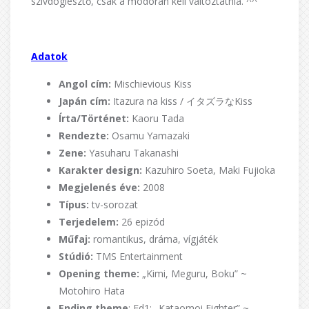
szívdöglesztő, csak a modorán kell változtatnia. ^^
Adatok
Angol cím:
Mischievious Kiss
Japán cím:
Itazura na kiss / イタズラなKiss
Írta/Történet:
Kaoru Tada
Rendezte:
Osamu Yamazaki
Zene:
Yasuharu Takanashi
Karakter design:
Kazuhiro Soeta, Maki Fujioka
Megjelenés éve:
2008
Típus:
tv-sorozat
Terjedelem:
26 epizód
Műfaj:
romantikus, dráma, vígjáték
Stúdió:
TMS Entertainment
Opening theme:
„Kimi, Meguru, Boku” ~
Motohiro Hata
Ending theme
: Ed1: „Kataomoi Fighter” ~