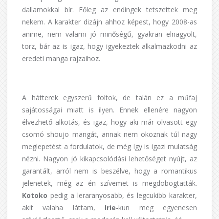
dallamokkal bír. Főleg az endingek tetszettek meg
nekem. A karakter dizájn ahhoz képest, hogy 2008-as
anime, nem valami jó minőségű, gyakran elnagyolt,
torz, bár az is igaz, hogy igyekeztek alkalmazkodni az
eredeti manga rajzaihoz.
A hátterek egyszerű foltok, de talán ez a műfaj
sajátosságai miatt is ilyen. Ennek ellenére nagyon
élvezhető alkotás, és igaz, hogy aki már olvasott egy
csomó shoujo mangát, annak nem okoznak túl nagy
meglepetést a fordulatok, de még így is igazi mulatság
nézni. Nagyon jó kikapcsolódási lehetőséget nyújt, az
garantált, arról nem is beszélve, hogy a romantikus
jelenetek, még az én szívemet is megdobogtatták.
Kotoko
pedig a leraranyosabb, és legcukibb karakter,
akit valaha láttam,
Irie
-kun meg egyenesen