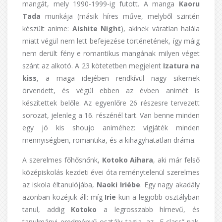
mangát, mely 1990-1999-ig futott. A manga
Kaoru
Tada
munkája (másik híres műve, melyből szintén
készült anime:
Aishite Night
), akinek váratlan halála
miatt végül nem lett befejezése történetének, így máig
nem derült fény e romantikus mangának milyen véget
szánt az alkotó. A 23 kötetetben megjelent
Izatura na
kiss
, a maga idejében rendkívül nagy sikernek
örvendett, és végül ebben az évben animét is
készítettek belőle. Az egyenlőre 26 részesre tervezett
sorozat, jelenleg a 16. részénél tart. Van benne minden
egy jó kis shoujo animéhez: vígjáték minden
mennyiségben, romantika, és a kihagyhatatlan dráma.
A szerelmes főhősnőnk,
Kotoko Aihara
, aki már felső
középiskolás kezdeti évei óta reménytelenül szerelmes
az iskola éltanulójába,
Naoki Iriébe
. Egy nagy akadály
azonban közéjük áll: míg
Irie
-kun a legjobb osztályban
tanul, addig
Kotoko
a legrosszabb hírnevű, és
tanulmányi eredményű osztály tagja, az „F class”-nak.