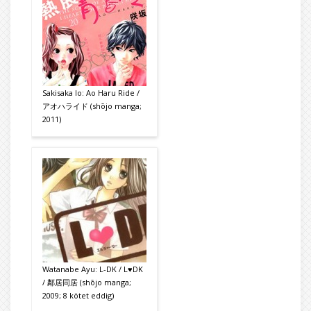
Sakisaka Io: Ao Haru Ride /
アオハライド (shōjo manga;
2011)
Watanabe Ayu: L-DK / L♥DK
/ 鄰居同居 (shōjo manga;
2009; 8 kötet eddig)