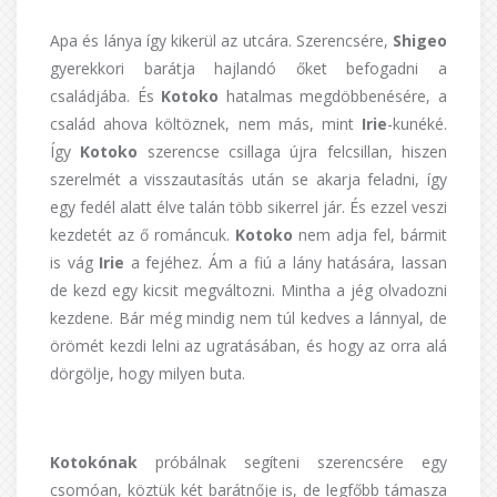
Apa és lánya így kikerül az utcára. Szerencsére,
Shigeo
gyerekkori barátja hajlandó őket befogadni a
családjába. És
Kotoko
hatalmas megdöbbenésére, a
család ahova költöznek, nem más, mint
Irie
-kunéké.
Így
Kotoko
szerencse csillaga újra felcsillan, hiszen
szerelmét a visszautasítás után se akarja feladni, így
egy fedél alatt élve talán több sikerrel jár. És ezzel veszi
kezdetét az ő románcuk.
Kotoko
nem adja fel, bármit
is vág
Irie
a fejéhez. Ám a fiú a lány hatására, lassan
de kezd egy kicsit megváltozni. Mintha a jég olvadozni
kezdene. Bár még mindig nem túl kedves a lánnyal, de
örömét kezdi lelni az ugratásában, és hogy az orra alá
dörgölje, hogy milyen buta.
Kotokónak
próbálnak segíteni szerencsére egy
csomóan, köztük két barátnője is, de legfőbb támasza