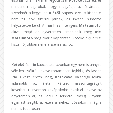
első
Kin
-chan, aki már régóta csak
Kotokót
szereti, és
mindent megpróbál, hogy megvédje az ő ártatlan
szerelmét a kegyetlen
Iriétől
. Sajnos, ezek a kísérletei
nem túl sok sikerrel járnak, és inkább humoros
helyzetekbe kerül. A másik az intelligens
Matsumoto
,
akivel majd az egyetemen ismerkedik meg
Irie
.
Matsumoto
meg akarja kaparintani Kotokó elől a fiút,
hiszen ő jobban illene a zseni sráchoz.
Kotokó
és
Irie
kapcsolata azonban egy nem is annyira
véletlen csóktól kezdve rohamosan fejlődik, és lassan
Irie
is kezdi érezni, hogy
Kotokóval
valahogy sokkal
vidámabb az élete. Párunk visszontagságait
követhetjük nyomon középiskolás éveiktől kezdve az
egyetemen át, és végül a felnőtté válásig. Ugyanis
egymást segítik át ezen a nehéz időszakon, mégha
nem is tudatosan.