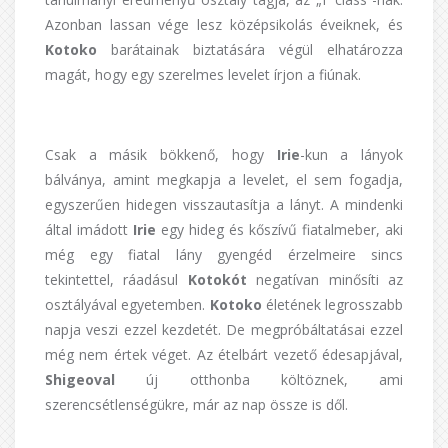
Azonban lassan vége lesz középsikolás éveiknek, és
Kotoko
barátainak biztatására végül elhatározza
magát, hogy egy szerelmes levelet írjon a fiúnak.
Csak a másik bökkenő, hogy
Irie
-kun a lányok
bálványa, amint megkapja a levelet, el sem fogadja,
egyszerűen hidegen visszautasítja a lányt. A mindenki
által imádott
Irie
egy hideg és kőszívű fiatalmeber, aki
még egy fiatal lány gyengéd érzelmeire sincs
tekintettel, ráadásul
Kotokót
negatívan minősíti az
osztályával egyetemben.
Kotoko
életének legrosszabb
napja veszi ezzel kezdetét. De megpróbáltatásai ezzel
még nem értek véget. Az ételbárt vezető édesapjával,
Shigeoval
új otthonba költöznek, ami
szerencsétlenségükre, már az nap össze is dől.