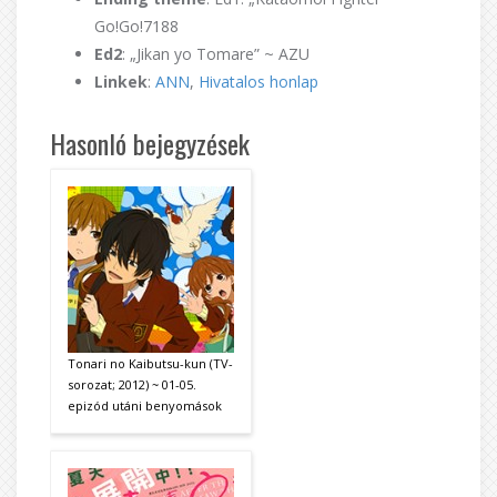
Go!Go!7188
Ed2
: „Jikan yo Tomare” ~ AZU
Linkek
:
ANN
,
Hivatalos honlap
Hasonló bejegyzések
Tonari no Kaibutsu-kun (TV-
sorozat; 2012) ~ 01-05.
epizód utáni benyomások