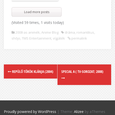
Load more posts
(Visited 59 times, 1 visits today)
2008-as animék
,
Anime Blog
dráma
,
romantikus
,
shōjo
,
TMS Entertainment
,
vígjáték
permalink
REPÜLŐ TŐRÖK KLÁNJA (2004)
SPECIAL A ( TV-SOROZAT; 2008)
Proudly powered by WordPress
|
Theme:
Alizee
by aThemes