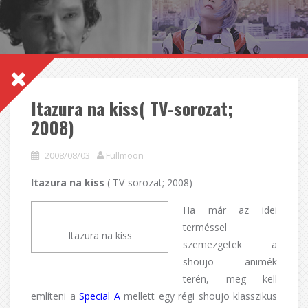
Itazura na kiss( TV-sorozat;
2008)
2008/08/03
Fullmoon
Itazura na kiss
( TV-sorozat; 2008)
Ha már az idei
terméssel
Itazura na kiss
szemezgetek a
shoujo animék
terén, meg kell
említeni a
Special A
mellett egy régi shoujo klasszikus