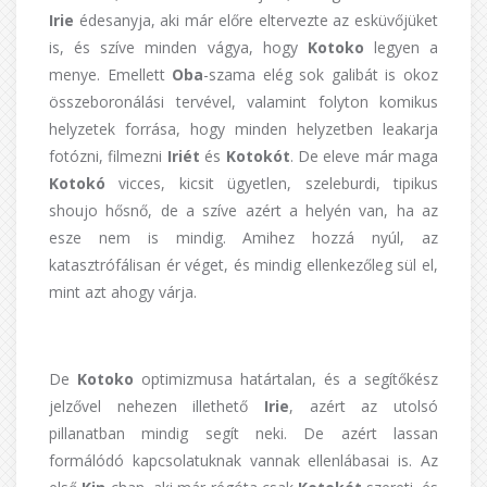
Irie
édesanyja, aki már előre eltervezte az esküvőjüket
is, és szíve minden vágya, hogy
Kotoko
legyen a
menye. Emellett
Oba
-szama elég sok galibát is okoz
összeboronálási tervével, valamint folyton komikus
helyzetek forrása, hogy minden helyzetben leakarja
fotózni, filmezni
Iriét
és
Kotokót
. De eleve már maga
Kotokó
vicces, kicsit ügyetlen, szeleburdi, tipikus
shoujo hősnő, de a szíve azért a helyén van, ha az
esze nem is mindig. Amihez hozzá nyúl, az
katasztrófálisan ér véget, és mindig ellenkezőleg sül el,
mint azt ahogy várja.
De
Kotoko
optimizmusa határtalan, és a segítőkész
jelzővel nehezen illethető
Irie
, azért az utolsó
pillanatban mindig segít neki. De azért lassan
formálódó kapcsolatuknak vannak ellenlábasai is. Az