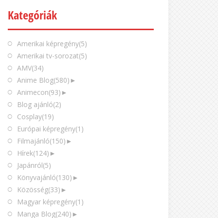
Kategóriák
Amerikai képregény
(5)
Amerikai tv-sorozat
(5)
AMV
(34)
Anime Blog
(580)
►
Animecon
(93)
►
Blog ajánló
(2)
Cosplay
(19)
Európai képregény
(1)
Filmajánló
(150)
►
Hírek
(124)
►
Japánról
(5)
Könyvajánló
(130)
►
Közösség
(33)
►
Magyar képregény
(1)
Manga Blog
(240)
►