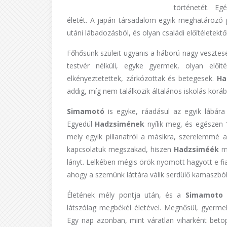
történetét. E
életét. A japán társadalom egyik meghatározó p
utáni lábadozásból, és olyan családi előítéletek
Főhősünk szüleit ugyanis a háború nagy vesztesé
testvér nélküli, egyke gyermek, olyan előít
elkényeztetettek, zárkózottak és betegesek.
Ha
addig, míg nem találkozik általános iskolás korá
Simamotó
is egyke, ráadásul az egyik lábár
Egyedül
Hadzsimének
nyílik meg, és egészen 
mely egyik pillanatról a másikra, szerelemmé al
kapcsolatuk megszakad, hiszen
Hadzsiméék
m
lányt. Lelkében mégis örök nyomott hagyott e fiat
ahogy a szemünk láttára válik serdülő kamaszból, f
Életének mély pontja után, és a
Simamot
látszólag megbékél életével. Megnősül, gyerme
Egy nap azonban, mint váratlan viharként bet