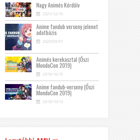
Nagy Animés Kérdőív
2021/12/15
Anime fandub verseny jelenet
adatbázis
2020/03/01
Animés kerekasztal (Őszi
MondoCon 2019)
2019/10/15
Anime fandub-verseny (Őszi
MondoCon 2019)
2019/10/13