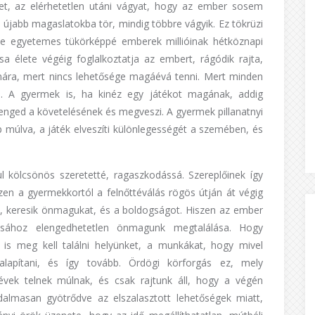
lmet, az elérhetetlen utáni vágyat, hogy az ember sosem
s újabb magaslatokba tör, mindig többre vágyik. Ez tökrüzi
nye egyetemes tükörképpé emberek millióinak hétköznapi
sa élete végéig foglalkoztatja az embert, rágódik rajta,
ámára, mert nincs lehetősége magáévá tenni. Mert minden
n. A gyermek is, ha kinéz egy játékot magának, addig
ő enged a követelésének és megveszi. A gyermek pillanatnyi
 múlva, a játék elveszíti különlegességét a szemében, és
l kölcsönös szeretetté, ragaszkodássá. Szereplőinek így
észen a gyermekkortól a felnőttéválás rögös útján át végig
ük, keresik önmagukat, és a boldogságot. Hiszen az ember
lásához elengedhetetlen önmagunk megtalálása. Hogy
s meg kell találni helyünket, a munkákat, hogy mivel
 alapítani, és így tovább. Ördögi körforgás ez, mely
vek telnek múlnak, és csak rajtunk áll, hogy a végén
dalmasan gyötrődve az elszalasztott lehetőségek miatt,