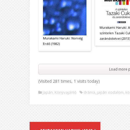
Murakami Haruki: A
színtelen Tazaki Cu
Murakami Haruki: Norvég
zarándokévei (2013
Erdő (1982)
Load more p
(Visited 281 times, 1 visits today)
Japán
,
Könyvajánló
dráma
,
japán irodalom
,
ko