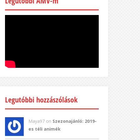
Legutóbbi AMV-m
Legutóbbi hozzászólások
Maya97 on
Szezonajánló: 2019-
es téli animék