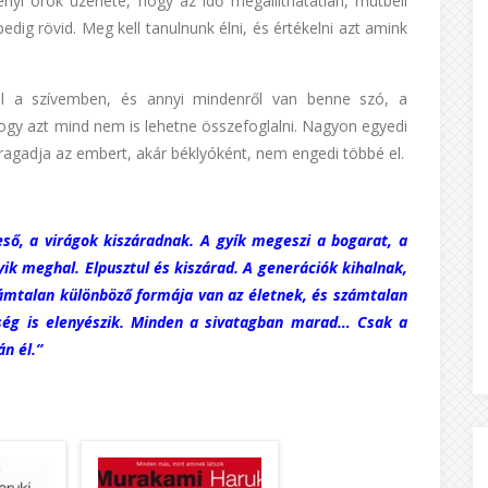
ényi örök üzenete, hogy az idő megállíthatatlan, mútbéli
edig rövid. Meg kell tanulnunk élni, és értékelni azt amink
el a szívemben, és annyi mindenről van benne szó, a
ogy azt mind nem is lehetne összefoglalni. Nagyon egyedi
ragadja az embert, akár béklyóként, nem engedi többé el.
eső, a virágok kiszáradnak. A gyík megeszi a bogarat, a
k meghal. Elpusztul és kiszárad. A generációk kihalnak,
zámtalan különböző formája van az életnek, és számtalan
bség is elenyészik. Minden a sivatagban marad… Csak a
n él.”