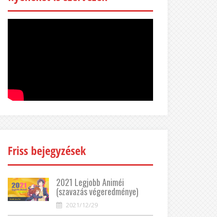
Friss bejegyzések
2021 Legjobb Animéi
(szavazás végeredménye)
2021/12/29