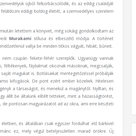
szenvedélyük újból felkorbácsolódik, és az eddig családját
feláldozni eddigi boldog életét, a szemvedélyes szerelem
 miután letettem a könyvet, még sokáig gondolkodtam az
gyedi
Murakami
stílusa és elbeszélő módja. A történet
ndőzetlenül vallja be minden titkos vágyát, hibáit, bűneit.
s nem csupán fekete-fehér szereplők. Ugyanúgy vannak
zők, féltékenyek, fájdalmat okoznak másoknak, megcsalják,
n saját magukat is. Botlásaikat mentegetőzéssel próbálják
amis kifogások. De pont ezért ember közeliek. Hitelesen
igényli a társaságot, és menekül a magánytól. Nyíltan, és
y állít be általunk elítélt tetteket, mint a házasságtörést,
, de pontosan magyarázatot ad az okra, ami erre készteti
 életben, és általában csak egyszer fordulhat elő bárkivel
románc ez, mely végül beteljesületlen marad örökre. Új