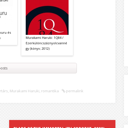
kuru és
Murakami Haruki: 1Q84 /
)
Ezerkülöncszáznyolcvanné
gy (könyv; 2012)
osts
rtárs
,
Murakami Haruki
,
romantika
permalink