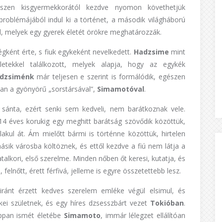
gészen kisgyermekkorától kezdve nyomon követhetjük
roblémájából indul ki a történet, a második világháború
től, melyek egy gyerek életét örökre meghatározzák.
gként érte, s fiuk egykeként nevelkedett.
Hadzsime
mint
életekkel találkozott, melyek alapja, hogy az egykék
dzsiménk
már teljesen e szerint is formálódik, egészen
ban a gyönyörű „sorstársával”,
Simamotóval
.
a sánta, ezért senki sem kedveli, nem barátkoznak vele.
14 éves korukig egy meghitt barátság szövődik közöttük,
akul át. Ám mielőtt bármi is történne közöttük, hirtelen
ásik városba költöznek, és ettől kezdve a fiú nem látja a
alkori, első szerelme. Minden nőben őt keresi, kutatja, és
elnőtt, érett férfivá, jelleme is egyre összetettebb lesz.
o
iránt érzett kedves szerelem emléke végül elsimul, és
kei születnek, és egy híres dzsesszbárt vezet
Tokióban
.
oppan ismét életébe
Simamoto
, immár lélegzet ellálítóan