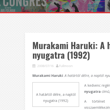
Murakami Haruki: A ha
nyugatra (1992)
2008/07/16
Fullmoon
Murakami Haruki
:
A határtól délre, a naptól ny
A kedvenc reg
nyugatra
című,
A határtól délre, a naptól
nyugatra (1992)
A történet 
visszaemlékez