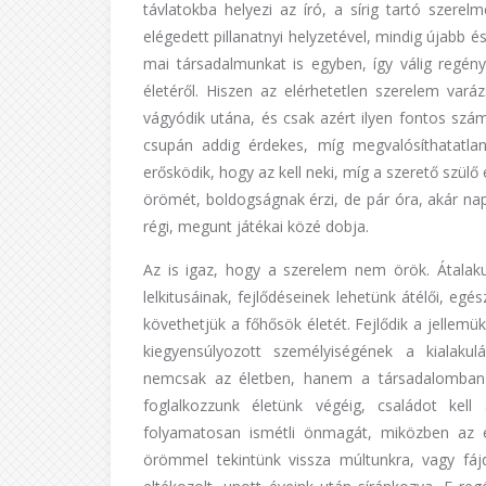
távlatokba helyezi az író, a sírig tartó szere
elégedett pillanatnyi helyzetével, mindig újabb é
mai társadalmunkat is egyben, így válig regé
életéről. Hiszen az elérhetetlen szerelem varáz
vágyódik utána, és csak azért ilyen fontos sz
csupán addig érdekes, míg megvalósíthatatla
erősködik, hogy az kell neki, míg a szerető szül
örömét, boldogságnak érzi, de pár óra, akár nap
régi, megunt játékai közé dobja.
Az is igaz, hogy a szerelem nem örök. Átalaku
lelkitusáinak, fejlődéseinek lehetünk átélői, eg
követhetjük a főhősök életét. Fejlődik a jellem
kiegyensúlyozott személyiségének a kialaku
nemcsak az életben, hanem a társadalomban i
foglalkozzunk életünk végéig, családot kell
folyamatosan ismétli önmagát, miközben az é
örömmel tekintünk vissza múltunkra, vagy fáj