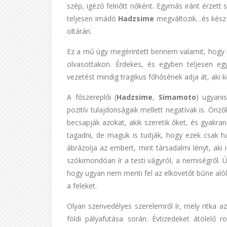
szép, igéző felnőtt nőként. Egymás iránt érzett 
teljesen imádó
Hadzsime
megváltozik…és kész 
oltárán.
Ez a mű úgy megérintett bennem valamit, hogy
olvasottakon. Érdekes, és egyben teljesen e
vezetést mindig tragikus főhősének adja át, aki ke
A főszereplői (
Hadzsime
,
Simamoto
) ugyani
pozitív tulajdonságaik mellett negatívak is. Ön
becsapják azokat, akik szeretik őket, és gyakra
tagadni, de maguk is tudják, hogy ezek csak h
ábrázolja az embert, mint társadalmi lényt, aki 
szókimondóan ír a testi vágyról, a nemiségről. Úg
hogy ugyan nem menti fel az elkövetőt bűne alól
a feleket.
Olyan szenvedélyes szerelemről ír, mely ritka az
földi pályafutása során. Évtizedeket átölelő 