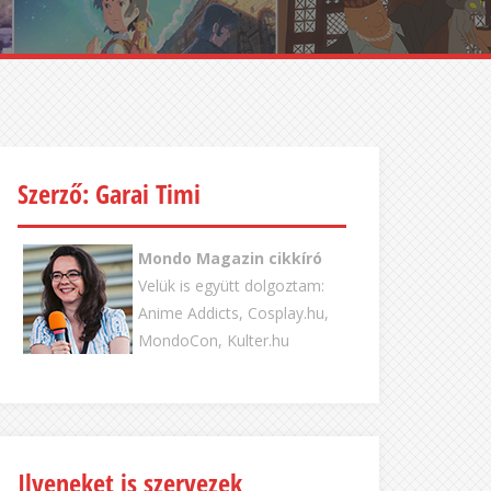
Szerző: Garai Timi
Mondo Magazin cikkíró
Velük is együtt dolgoztam:
Anime Addicts, Cosplay.hu,
MondoCon, Kulter.hu
Ilyeneket is szervezek