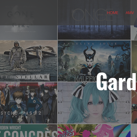
Skip
to
HOME
AMV
content
Gard