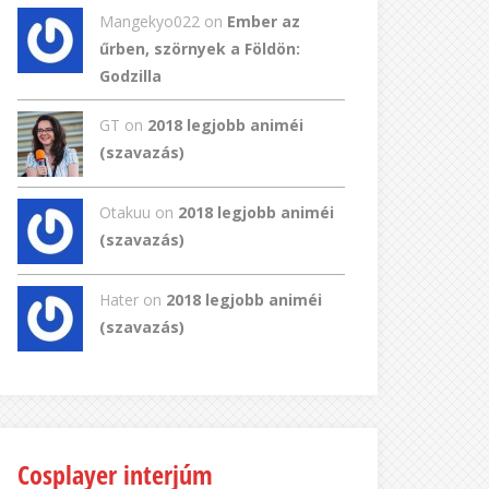
Mangekyo022
on
Ember az
űrben, szörnyek a Földön:
Godzilla
GT
on
2018 legjobb animéi
(szavazás)
Otakuu on
2018 legjobb animéi
(szavazás)
Hater on
2018 legjobb animéi
(szavazás)
Cosplayer interjúm