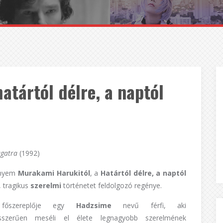
tártól délre, a naptól
ugatra
(1992)
ényem
Murakami Harukitól
, a
Határtól délre, a naptól
 tragikus
szerelmi
történetet feldolgozó regénye.
főszereplője egy
Hadzsime
nevű férfi, aki
ésszerűen meséli el élete legnagyobb szerelmének