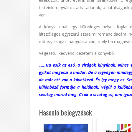
eltékozolt, unott éveink után síránkozva. E reg
tetteink megváltoztathatatlanok, a fiatalságunk p
van.
A könyv tehát egy különleges helyet foglal 
látszólagos egyszerű szerelmi románc dacára, h
mű ez, és igazi hangulata van, mely ha magával 
Végezetül kedvenc idézetem a könyvből:
„….Ha esik az eső, a virágok kinyílnak. Nincs 
gyíkot megeszi a madár. De a legvégén mindegyi
de már ott van a következő. És így megy ez. S
különböző formája a halálnak. Végül a külön
sivatag marad meg. Csak a sivatag az, ami igazá
Hasonló bejegyzések